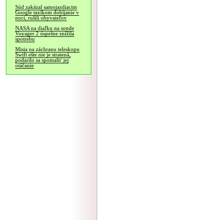
Súd zakázal samojazdiacim
Google taxíkom dobíjanie v
noci, rušili obyvateľov
NASA na diaľku na sonde
Voyager 2 úspešne znížila
spotrebu
Misia na záchranu teleskopu
Swift ešte nie je stratená,
podarilo sa spomaliť jej
otáčanie