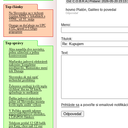
Od: C.O.B.R.A | Pridané: 2026-05-20 23:13:
Top články
hovno Platón, Galileo to povedal
Na Slovensku sa v tichosti
Odpovedať
vypína ADSL v lokalitách s
VDSL, už 31. mája
Meno:
Orange sa doťahuje na UPC
a O2, spustí 2.5 Gbps
pripojenie
Titulok:
Top správy
Alza nasadila dve novinky,
jednu užitočnú a jednu
Text:
kontroverznú
Maďarsko jadrovú elektráreň
nakoniec kompletne
neodstavilo, Rumunsko mení
tok Dunaja
Slovensko.sk má opäť
technické problémy
Železnice znižujú kvôli teplu
rýchlosť iba na 50 km/h,
spôsobuje to meškanie
Ďalšia jadrová elektráreň
južne od Slovenska musela
Prihláste sa
a povoľte si emailové notifiká
kvôli teplu znížiť výkon
V Poľsku spustili takmer
gigawatthodinové úložisko,
z LiFePO4 článkov
Telekom pridal 12 GB balík
pre Easy, chce zaň 12 eur