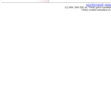
NÁVŠTEVNOSŤ
|
INZE
(C) 2004, 2005 DSL.sk | Všetky práva vyhradené
Všetky uvedené informácie sú b