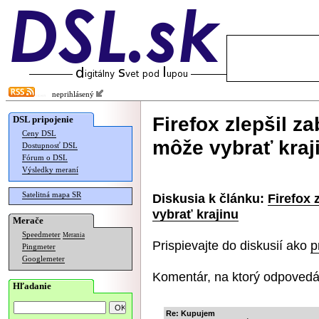
neprihlásený
Firefox zlepšil z
DSL pripojenie
Ceny DSL
môže vybrať kraj
Dostupnosť DSL
Fórum o DSL
Výsledky meraní
Satelitná mapa SR
Diskusia k článku:
Firefox 
vybrať krajinu
Merače
Speedmeter
Merania
Prispievajte do diskusií ako
p
Pingmeter
Googlemeter
Komentár, na ktorý odpovedá
Hľadanie
Re: Kupujem