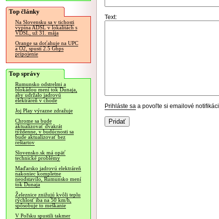
Top články
Text:
Na Slovensku sa v tichosti
vypína ADSL v lokalitách s
VDSL, už 31. mája
Orange sa doťahuje na UPC
a O2, spustí 2.5 Gbps
pripojenie
Top správy
Rumunsko odstrelmi a
blokádou mení tok Dunaja,
aby udržalo jadrovú
elektráreň v chode
Prihláste sa
a povoľte si emailové notifiká
Joj Play výrazne zdražuje
Chrome sa bude
aktualizovať dvakrát
týždenne, v budúcnosti sa
bude aktualizovať bez
reštartov
Slovensko.sk má opäť
technické problémy
Maďarsko jadrovú elektráreň
nakoniec kompletne
neodstavilo, Rumunsko mení
tok Dunaja
Železnice znižujú kvôli teplu
rýchlosť iba na 50 km/h,
spôsobuje to meškanie
V Poľsku spustili takmer