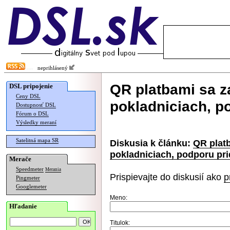
neprihlásený
QR platbami sa za
DSL pripojenie
Ceny DSL
pokladniciach, p
Dostupnosť DSL
Fórum o DSL
Výsledky meraní
Satelitná mapa SR
Diskusia k článku:
QR platb
pokladniciach, podporu pri
Merače
Speedmeter
Merania
Prispievajte do diskusií ako
p
Pingmeter
Googlemeter
Meno:
Hľadanie
Titulok: