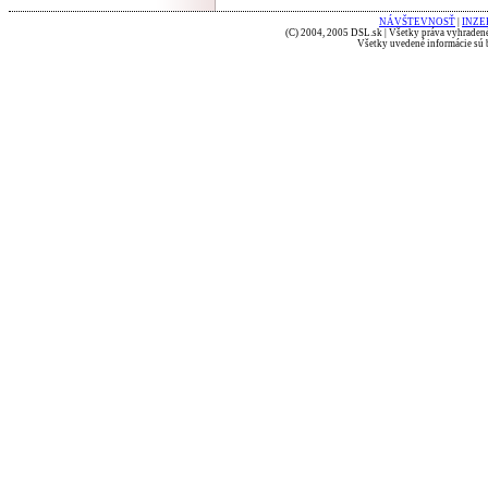
NÁVŠTEVNOSŤ
|
INZE
(C) 2004, 2005 DSL.sk | Všetky práva vyhradené
Všetky uvedené informácie sú b