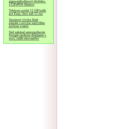
gigawatthodinové úložisko,
z LiFePO4 článkov
Telekom pridal 12 GB balík
pre Easy, chce zaň 12 eur
Spustená výroba flash
pamäte s novým najvyšším
počtom vrstiev
Súd zakázal samojazdiacim
Google taxíkom dobíjanie v
noci, rušili obyvateľov