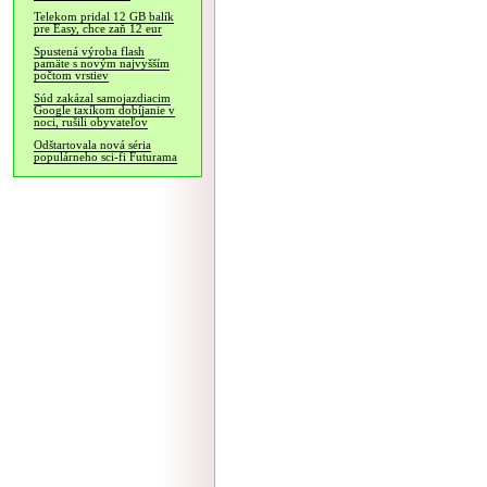
Telekom pridal 12 GB balík
pre Easy, chce zaň 12 eur
Spustená výroba flash
pamäte s novým najvyšším
počtom vrstiev
Súd zakázal samojazdiacim
Google taxíkom dobíjanie v
noci, rušili obyvateľov
Odštartovala nová séria
populárneho sci-fi Futurama