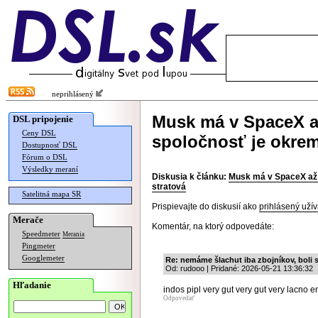
neprihlásený
Musk má v SpaceX a
DSL pripojenie
Ceny DSL
spoločnosť je okrem
Dostupnosť DSL
Fórum o DSL
Výsledky meraní
Diskusia k článku:
Musk má v SpaceX až 
stratová
Satelitná mapa SR
Prispievajte do diskusií ako
prihlásený užív
Merače
Komentár, na ktorý odpovedáte:
Speedmeter
Merania
Pingmeter
Googlemeter
Re: nemáme šlachut iba zbojníkov, boli 
Od: rudooo | Pridané: 2026-05-21 13:36:32
Hľadanie
indos pipl very gut very gut very lacno ent 
Odpovedať