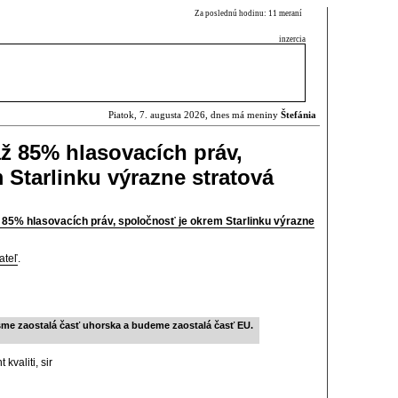
Za poslednú hodinu: 11 meraní
inzercia
Piatok, 7. augusta 2026, dnes má meniny
Štefánia
ž 85% hlasovacích práv,
 Starlinku výrazne stratová
85% hlasovacích práv, spoločnosť je okrem Starlinku výrazne
ateľ
.
sme zaostalá časť uhorska a budeme zaostalá časť EU.
kvaliti, sir