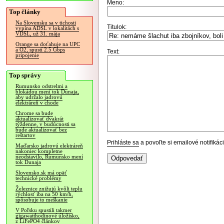
Meno:
Top články
Na Slovensku sa v tichosti
Titulok:
vypína ADSL v lokalitách s
VDSL, už 31. mája
Orange sa doťahuje na UPC
a O2, spustí 2.5 Gbps
Text:
pripojenie
Top správy
Rumunsko odstrelmi a
blokádou mení tok Dunaja,
aby udržalo jadrovú
elektráreň v chode
Chrome sa bude
aktualizovať dvakrát
týždenne, v budúcnosti sa
bude aktualizovať bez
reštartov
Prihláste sa
a povoľte si emailové notifiká
Maďarsko jadrovú elektráreň
nakoniec kompletne
neodstavilo, Rumunsko mení
tok Dunaja
Slovensko.sk má opäť
technické problémy
Železnice znižujú kvôli teplu
rýchlosť iba na 50 km/h,
spôsobuje to meškanie
V Poľsku spustili takmer
gigawatthodinové úložisko,
z LiFePO4 článkov