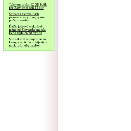
Telekom pridal 12 GB balík
pre Easy, chce zaň 12 eur
Spustená výroba flash
pamäte s novým najvyšším
počtom vrstiev
Ďalšia jadrová elektráreň
južne od Slovenska musela
kvôli teplu znížiť výkon
Súd zakázal samojazdiacim
Google taxíkom dobíjanie v
noci, rušili obyvateľov