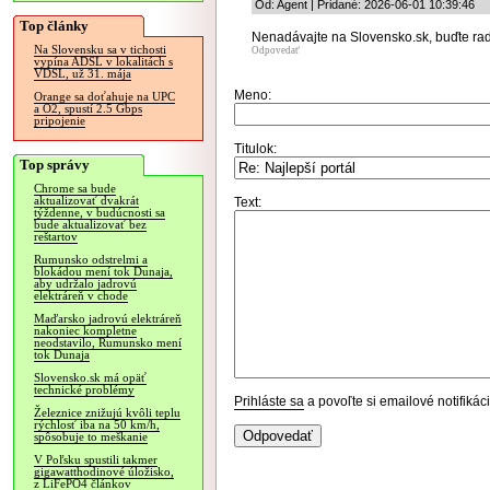
Od: Agent | Pridané: 2026-06-01 10:39:46
Top články
Nenadávajte na Slovensko.sk, buďte radi
Na Slovensku sa v tichosti
Odpovedať
vypína ADSL v lokalitách s
VDSL, už 31. mája
Meno:
Orange sa doťahuje na UPC
a O2, spustí 2.5 Gbps
pripojenie
Titulok:
Top správy
Chrome sa bude
aktualizovať dvakrát
Text:
týždenne, v budúcnosti sa
bude aktualizovať bez
reštartov
Rumunsko odstrelmi a
blokádou mení tok Dunaja,
aby udržalo jadrovú
elektráreň v chode
Maďarsko jadrovú elektráreň
nakoniec kompletne
neodstavilo, Rumunsko mení
tok Dunaja
Slovensko.sk má opäť
technické problémy
Prihláste sa
a povoľte si emailové notifiká
Železnice znižujú kvôli teplu
rýchlosť iba na 50 km/h,
spôsobuje to meškanie
V Poľsku spustili takmer
gigawatthodinové úložisko,
z LiFePO4 článkov