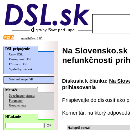
neprihlásený
Na Slovensko.sk 
DSL pripojenie
Ceny DSL
nefunkčnosti pri
Dostupnosť DSL
Fórum o DSL
Výsledky meraní
Satelitná mapa SR
Diskusia k článku:
Na Slov
prihlasovania
Merače
Speedmeter
Merania
Prispievajte do diskusií ako
p
Pingmeter
Googlemeter
Komentár, na ktorý odpovedá
Hľadanie
Najlepší portál