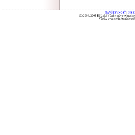
NÁVŠTEVNOSŤ
|
INZE
(C) 2004, 2005 DSL.sk | Všetky práva vyhradené
Všetky uvedené informácie sú b