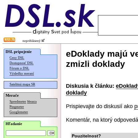
neprihlásený
eDoklady majú ve
DSL pripojenie
Ceny DSL
zmizli doklady
Dostupnosť DSL
Fórum o DSL
Výsledky meraní
Satelitná mapa SR
Diskusia k článku:
eDoklady
doklady
Merače
Speedmeter
Merania
Prispievajte do diskusií ako
p
Pingmeter
Googlemeter
Komentár, na ktorý odpovedá
Hľadanie
Pouzitelnost?