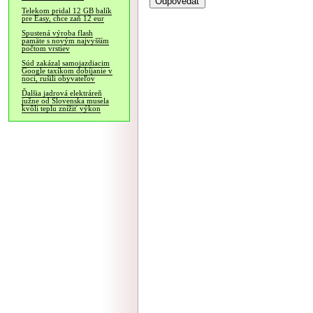
Telekom pridal 12 GB balík
pre Easy, chce zaň 12 eur
Spustená výroba flash
pamäte s novým najvyšším
počtom vrstiev
Súd zakázal samojazdiacim
Google taxíkom dobíjanie v
noci, rušili obyvateľov
Ďalšia jadrová elektráreň
južne od Slovenska musela
kvôli teplu znížiť výkon