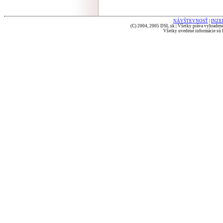
NÁVŠTEVNOSŤ
|
INZE
(C) 2004, 2005 DSL.sk | Všetky práva vyhradené
Všetky uvedené informácie sú b