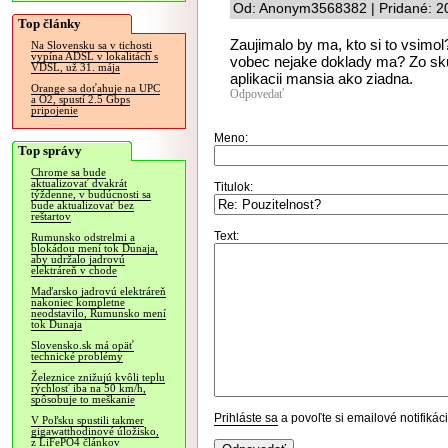
Od: Anonym3568382 | Pridané: 2
Top články
Zaujimalo by ma, kto si to vsimol
Na Slovensku sa v tichosti
vypína ADSL v lokalitách s
vobec nejake doklady ma? Zo skus
VDSL, už 31. mája
aplikacii mansia ako ziadna.
Orange sa doťahuje na UPC
Odpovedať
a O2, spustí 2.5 Gbps
pripojenie
Meno:
Top správy
Chrome sa bude
aktualizovať dvakrát
Titulok:
týždenne, v budúcnosti sa
bude aktualizovať bez
reštartov
Text:
Rumunsko odstrelmi a
blokádou mení tok Dunaja,
aby udržalo jadrovú
elektráreň v chode
Maďarsko jadrovú elektráreň
nakoniec kompletne
neodstavilo, Rumunsko mení
tok Dunaja
Slovensko.sk má opäť
technické problémy
Železnice znižujú kvôli teplu
rýchlosť iba na 50 km/h,
spôsobuje to meškanie
Prihláste sa
a povoľte si emailové notifiká
V Poľsku spustili takmer
gigawatthodinové úložisko,
z LiFePO4 článkov