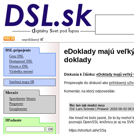
neprihlásený
eDoklady majú veľký 
DSL pripojenie
Ceny DSL
doklady
Dostupnosť DSL
Fórum o DSL
Výsledky meraní
Diskusia k článku:
eDoklady majú veľký v
Satelitná mapa SR
Prispievajte do diskusií ako
prihlásený užív
Komentár, na ktorý odpovedáte:
Merače
Speedmeter
Merania
Pingmeter
Re: len tak medzi recu
Googlemeter
Od: Lars Schotte | Pridané: 2026-06-02 08:
Ale hneď mi bolo jasné, že to by mohol t
Hľadanie
poznajú OpenSSL knižnicu je aj na SVK d
https://shorturl.at/vrSSq