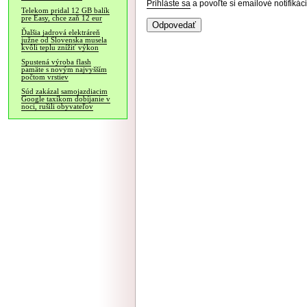
Prihláste sa
a povoľte si emailové notifiká
Telekom pridal 12 GB balík
pre Easy, chce zaň 12 eur
Ďalšia jadrová elektráreň
južne od Slovenska musela
kvôli teplu znížiť výkon
Spustená výroba flash
pamäte s novým najvyšším
počtom vrstiev
Súd zakázal samojazdiacim
Google taxíkom dobíjanie v
noci, rušili obyvateľov