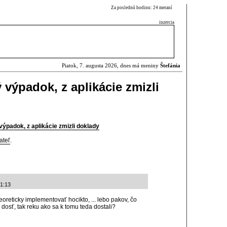
Za poslednú hodinu: 24 meraní
inzercia
Piatok, 7. augusta 2026, dnes má meniny
Štefánia
výpadok, z aplikácie zmizli
ýpadok, z aplikácie zmizli doklady
ateľ
.
21:13
eoreticky implementovať hocikto, ... lebo pakov, čo
osť, tak reku ako sa k tomu teda dostali?