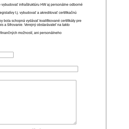
né vybudovať infraštruktúru HW aj personálne odborné
gislatívy t.j. vybudovať a akreditovať certifikačnú
by bola schopná vydávať kvalifikované certifikáty pre
pis a šifrovanie. Verejný obstarávateľ na takto
, finančných možností, ani personálneho