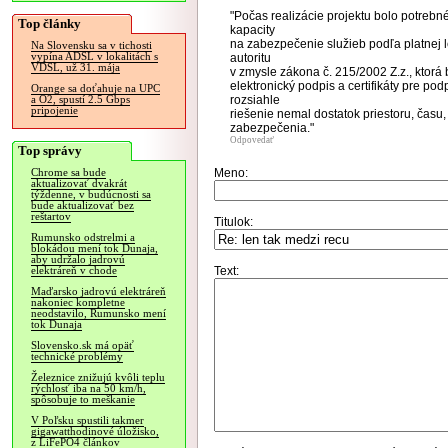
"Počas realizácie projektu bolo potreb
Top články
kapacity
na zabezpečenie služieb podľa platnej le
Na Slovensku sa v tichosti
vypína ADSL v lokalitách s
autoritu
VDSL, už 31. mája
v zmysle zákona č. 215/2002 Z.z., ktorá 
elektronický podpis a certifikáty pre pod
Orange sa doťahuje na UPC
rozsiahle
a O2, spustí 2.5 Gbps
pripojenie
riešenie nemal dostatok priestoru, času
zabezpečenia."
Odpovedať
Top správy
Meno:
Chrome sa bude
aktualizovať dvakrát
týždenne, v budúcnosti sa
bude aktualizovať bez
reštartov
Titulok:
Rumunsko odstrelmi a
blokádou mení tok Dunaja,
aby udržalo jadrovú
Text:
elektráreň v chode
Maďarsko jadrovú elektráreň
nakoniec kompletne
neodstavilo, Rumunsko mení
tok Dunaja
Slovensko.sk má opäť
technické problémy
Železnice znižujú kvôli teplu
rýchlosť iba na 50 km/h,
spôsobuje to meškanie
V Poľsku spustili takmer
gigawatthodinové úložisko,
z LiFePO4 článkov