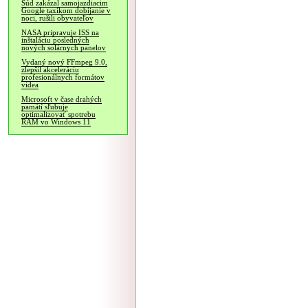
Súd zakázal samojazdiacim
Google taxíkom dobíjanie v
noci, rušili obyvateľov
NASA pripravuje ISS na
inštaláciu posledných
nových solárnych panelov
Vydaný nový FFmpeg 9.0,
zlepšil akceleráciu
profesionálnych formátov
videa
Microsoft v čase drahých
pamätí sľubuje
optimalizovať spotrebu
RAM vo Windows 11