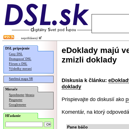
neprihlásený
eDoklady majú ve
DSL pripojenie
Ceny DSL
zmizli doklady
Dostupnosť DSL
Fórum o DSL
Výsledky meraní
Satelitná mapa SR
Diskusia k článku:
eDoklady
doklady
Merače
Speedmeter
Merania
Prispievajte do diskusií ako
p
Pingmeter
Googlemeter
Komentár, na ktorý odpovedá
Hľadanie
Pane báčo