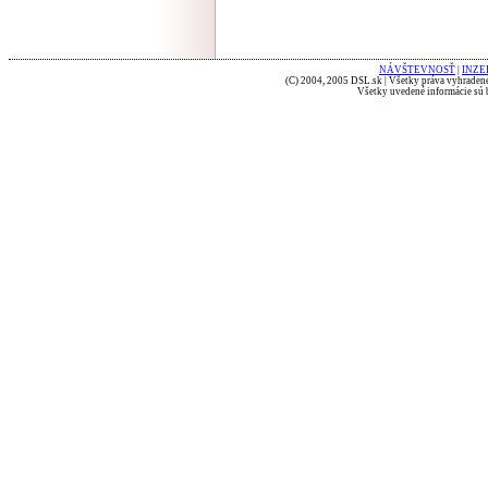
NÁVŠTEVNOSŤ
|
INZE
(C) 2004, 2005 DSL.sk | Všetky práva vyhradené
Všetky uvedené informácie sú b