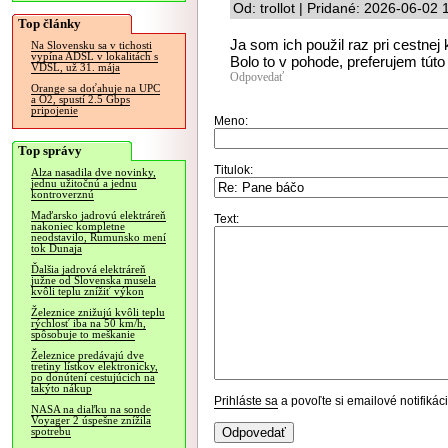
Od: trollot | Pridané: 2026-06-02 
Top články
Ja som ich použil raz pri cestnej 
Na Slovensku sa v tichosti
vypína ADSL v lokalitách s
Bolo to v pohode, preferujem túto
VDSL, už 31. mája
Odpovedať
Orange sa doťahuje na UPC
a O2, spustí 2.5 Gbps
pripojenie
Meno:
Top správy
Titulok:
Alza nasadila dve novinky,
jednu užitočnú a jednu
kontroverznú
Maďarsko jadrovú elektráreň
Text:
nakoniec kompletne
neodstavilo, Rumunsko mení
tok Dunaja
Ďalšia jadrová elektráreň
južne od Slovenska musela
kvôli teplu znížiť výkon
Železnice znižujú kvôli teplu
rýchlosť iba na 50 km/h,
spôsobuje to meškanie
Železnice predávajú dve
tretiny lístkov elektronicky,
po donútení cestujúcich na
takýto nákup
Prihláste sa
a povoľte si emailové notifiká
NASA na diaľku na sonde
Voyager 2 úspešne znížila
spotrebu