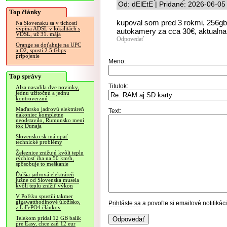
Od: dElEtE | Pridané: 2026-06-05
Top články
kupoval som pred 3 rokmi, 256gb
Na Slovensku sa v tichosti
vypína ADSL v lokalitách s
autokamery za cca 30€, aktualna 
VDSL, už 31. mája
Odpovedať
Orange sa doťahuje na UPC
a O2, spustí 2.5 Gbps
pripojenie
Meno:
Top správy
Titulok:
Alza nasadila dve novinky,
jednu užitočnú a jednu
kontroverznú
Maďarsko jadrovú elektráreň
Text:
nakoniec kompletne
neodstavilo, Rumunsko mení
tok Dunaja
Slovensko.sk má opäť
technické problémy
Železnice znižujú kvôli teplu
rýchlosť iba na 50 km/h,
spôsobuje to meškanie
Ďalšia jadrová elektráreň
južne od Slovenska musela
kvôli teplu znížiť výkon
V Poľsku spustili takmer
gigawatthodinové úložisko,
Prihláste sa
a povoľte si emailové notifiká
z LiFePO4 článkov
Telekom pridal 12 GB balík
pre Easy, chce zaň 12 eur