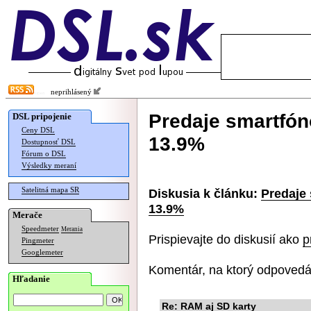
neprihlásený
Predaje smartfón
DSL pripojenie
Ceny DSL
13.9%
Dostupnosť DSL
Fórum o DSL
Výsledky meraní
Satelitná mapa SR
Diskusia k článku:
Predaje
13.9%
Merače
Speedmeter
Merania
Prispievajte do diskusií ako
p
Pingmeter
Googlemeter
Komentár, na ktorý odpovedá
Hľadanie
Re: RAM aj SD karty