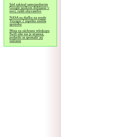
Súd zakázal samojazdiacim
Google taxíkom dobíjanie v
noci, rušili obyvateľov
NASA na diaľku na sonde
Voyager 2 úspešne znížila
spotrebu
Misia na záchranu teleskopu
Swift ešte nie je stratená,
podarilo sa spomaliť jej
otáčanie