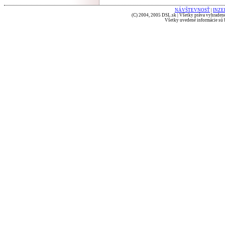
NÁVŠTEVNOSŤ
|
INZE
(C) 2004, 2005 DSL.sk | Všetky práva vyhradené
Všetky uvedené informácie sú b