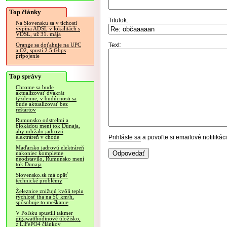
Top články
Titulok:
Na Slovensku sa v tichosti
vypína ADSL v lokalitách s
VDSL, už 31. mája
Text:
Orange sa doťahuje na UPC
a O2, spustí 2.5 Gbps
pripojenie
Top správy
Chrome sa bude
aktualizovať dvakrát
týždenne, v budúcnosti sa
bude aktualizovať bez
reštartov
Rumunsko odstrelmi a
blokádou mení tok Dunaja,
aby udržalo jadrovú
Prihláste sa
a povoľte si emailové notifiká
elektráreň v chode
Maďarsko jadrovú elektráreň
nakoniec kompletne
neodstavilo, Rumunsko mení
tok Dunaja
Slovensko.sk má opäť
technické problémy
Železnice znižujú kvôli teplu
rýchlosť iba na 50 km/h,
spôsobuje to meškanie
V Poľsku spustili takmer
gigawatthodinové úložisko,
z LiFePO4 článkov