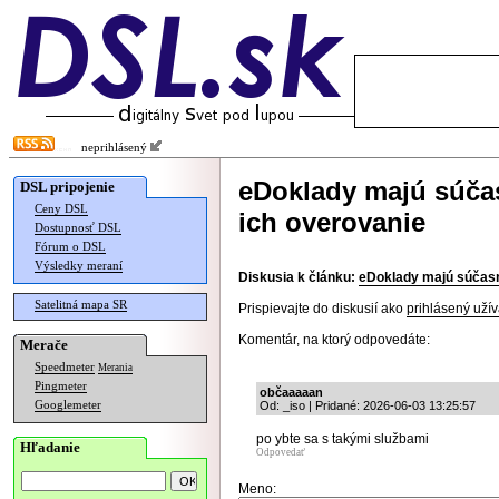
neprihlásený
eDoklady majú súčas
DSL pripojenie
Ceny DSL
ich overovanie
Dostupnosť DSL
Fórum o DSL
Výsledky meraní
Diskusia k článku:
eDoklady majú súčasne
Satelitná mapa SR
Prispievajte do diskusií ako
prihlásený užív
Komentár, na ktorý odpovedáte:
Merače
Speedmeter
Merania
Pingmeter
občaaaaan
Googlemeter
Od: _iso | Pridané: 2026-06-03 13:25:57
po ybte sa s takými službami
Hľadanie
Odpovedať
Meno: