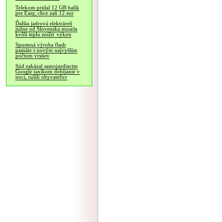
Telekom pridal 12 GB balík
pre Easy, chce zaň 12 eur
Ďalšia jadrová elektráreň
južne od Slovenska musela
kvôli teplu znížiť výkon
Spustená výroba flash
pamäte s novým najvyšším
počtom vrstiev
Súd zakázal samojazdiacim
Google taxíkom dobíjanie v
noci, rušili obyvateľov