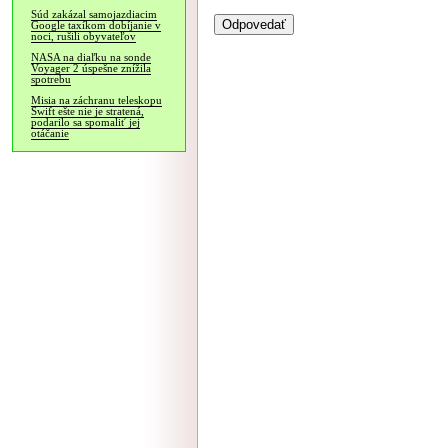
Súd zakázal samojazdiacim
Google taxíkom dobíjanie v
noci, rušili obyvateľov
NASA na diaľku na sonde
Voyager 2 úspešne znížila
spotrebu
Misia na záchranu teleskopu
Swift ešte nie je stratená,
podarilo sa spomaliť jej
otáčanie