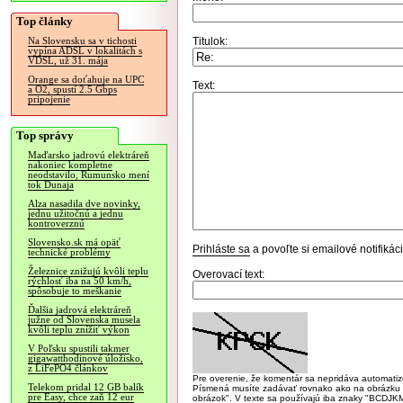
Top články
Titulok:
Na Slovensku sa v tichosti
vypína ADSL v lokalitách s
VDSL, už 31. mája
Orange sa doťahuje na UPC
Text:
a O2, spustí 2.5 Gbps
pripojenie
Top správy
Maďarsko jadrovú elektráreň
nakoniec kompletne
neodstavilo, Rumunsko mení
tok Dunaja
Alza nasadila dve novinky,
jednu užitočnú a jednu
kontroverznú
Slovensko.sk má opäť
Prihláste sa
a povoľte si emailové notifiká
technické problémy
Železnice znižujú kvôli teplu
Overovací text:
rýchlosť iba na 50 km/h,
spôsobuje to meškanie
Ďalšia jadrová elektráreň
južne od Slovenska musela
kvôli teplu znížiť výkon
V Poľsku spustili takmer
gigawatthodinové úložisko,
z LiFePO4 článkov
Pre overenie, že komentár sa nepridáva automatizov
Telekom pridal 12 GB balík
Písmená musíte zadávať rovnako ako na obrázku veľk
pre Easy, chce zaň 12 eur
obrázok". V texte sa používajú iba znaky "BC