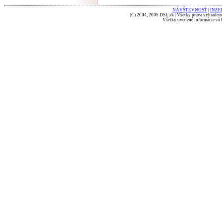
NÁVŠTEVNOSŤ
|
INZE
(C) 2004, 2005 DSL.sk | Všetky práva vyhradené
Všetky uvedené informácie sú b