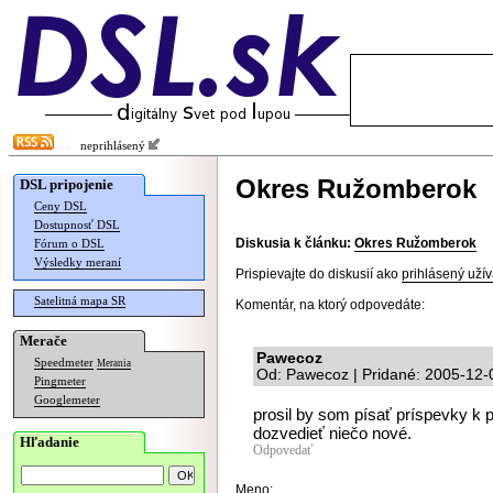
neprihlásený
Okres Ružomberok
DSL pripojenie
Ceny DSL
Dostupnosť DSL
Diskusia k článku:
Okres Ružomberok
Fórum o DSL
Výsledky meraní
Prispievajte do diskusií ako
prihlásený užív
Satelitná mapa SR
Komentár, na ktorý odpovedáte:
Merače
Pawecoz
Speedmeter
Merania
Od: Pawecoz | Pridané: 2005-12-
Pingmeter
Googlemeter
prosil by som písať príspevky k 
dozvedieť niečo nové.
Hľadanie
Odpovedať
Meno: