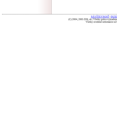
NÁVŠTEVNOSŤ
|
INZE
(C) 2004, 2005 DSL.sk | Všetky práva vyhradené
Všetky uvedené informácie sú b