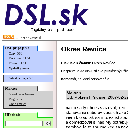
neprihlásený
Okres Revúca
DSL pripojenie
Ceny DSL
Dostupnosť DSL
Diskusia k článku:
Okres Revúca
Fórum o DSL
Výsledky meraní
Prispievajte do diskusií ako
prihlásený užív
Satelitná mapa SR
Komentár, na ktorý odpovedáte:
Merače
Mokren
Speedmeter
Merania
Od: Mokren | Pridané: 2007-02-2
Pingmeter
Googlemeter
na co sa ty chces stazovat, ked
stahovanie suborov vacsich ako 
Hľadanie
viem kto si, tak sa mozes ist staz
a obmedzoval si nas.My potrebuj
zarobok.Je to smutne ked sa nevie