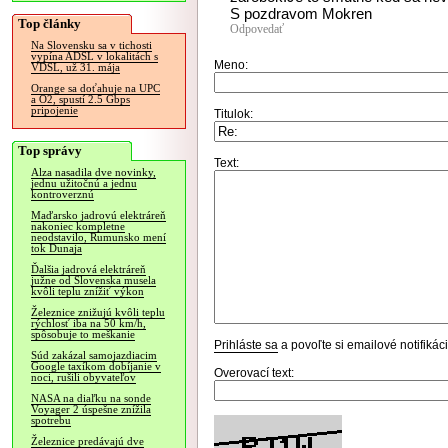
S pozdravom Mokren
Top články
Odpovedať
Na Slovensku sa v tichosti
vypína ADSL v lokalitách s
Meno:
VDSL, už 31. mája
Orange sa doťahuje na UPC
a O2, spustí 2.5 Gbps
pripojenie
Titulok:
Top správy
Text:
Alza nasadila dve novinky,
jednu užitočnú a jednu
kontroverznú
Maďarsko jadrovú elektráreň
nakoniec kompletne
neodstavilo, Rumunsko mení
tok Dunaja
Ďalšia jadrová elektráreň
južne od Slovenska musela
kvôli teplu znížiť výkon
Železnice znižujú kvôli teplu
rýchlosť iba na 50 km/h,
spôsobuje to meškanie
Prihláste sa
a povoľte si emailové notifiká
Súd zakázal samojazdiacim
Google taxíkom dobíjanie v
Overovací text:
noci, rušili obyvateľov
NASA na diaľku na sonde
Voyager 2 úspešne znížila
spotrebu
Železnice predávajú dve