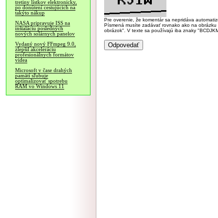
tretiny lístkov elektronicky,
po donútení cestujúcich na
takýto nákup
Pre overenie, že komentár sa nepridáva automatizov
NASA pripravuje ISS na
Písmená musíte zadávať rovnako ako na obrázku veľk
inštaláciu posledných
obrázok". V texte sa používajú iba znaky "BC
nových solárnych panelov
Vydaný nový FFmpeg 9.0,
zlepšil akceleráciu
profesionálnych formátov
videa
Microsoft v čase drahých
pamätí sľubuje
optimalizovať spotrebu
RAM vo Windows 11