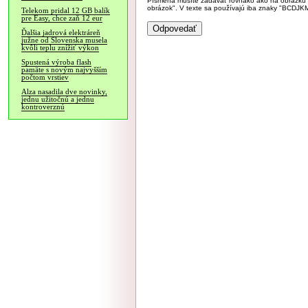
Písmená musíte zadávať rovnako ako na obrázku veľk
obrázok". V texte sa používajú iba znaky "BC
Telekom pridal 12 GB balík
pre Easy, chce zaň 12 eur
Ďalšia jadrová elektráreň
južne od Slovenska musela
kvôli teplu znížiť výkon
Spustená výroba flash
pamäte s novým najvyšším
počtom vrstiev
Alza nasadila dve novinky,
jednu užitočnú a jednu
kontroverznú