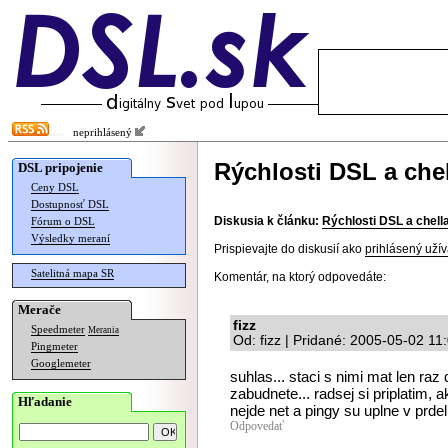
neprihlásený
Rýchlosti DSL a chel
DSL pripojenie
Ceny DSL
Dostupnosť DSL
Diskusia k článku:
Rýchlosti DSL a chell
Fórum o DSL
Výsledky meraní
Prispievajte do diskusií ako
prihlásený užív
Satelitná mapa SR
Komentár, na ktorý odpovedáte:
Merače
fizz
Speedmeter
Merania
Od: fizz | Pridané: 2005-05-02 11
Pingmeter
Googlemeter
suhlas... staci s nimi mat len raz
zabudnete... radsej si priplatim, 
Hľadanie
nejde net a pingy su uplne v prdeli
Odpovedať