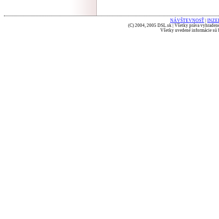
NÁVŠTEVNOSŤ
|
INZE
(C) 2004, 2005 DSL.sk | Všetky práva vyhradené
Všetky uvedené informácie sú b