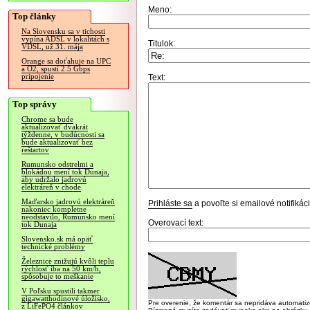
Meno:
Top články
Na Slovensku sa v tichosti
vypína ADSL v lokalitách s
Titulok:
VDSL, už 31. mája
Orange sa doťahuje na UPC
a O2, spustí 2.5 Gbps
pripojenie
Text:
Top správy
Chrome sa bude
aktualizovať dvakrát
týždenne, v budúcnosti sa
bude aktualizovať bez
reštartov
Rumunsko odstrelmi a
blokádou mení tok Dunaja,
aby udržalo jadrovú
elektráreň v chode
Maďarsko jadrovú elektráreň
Prihláste sa
a povoľte si emailové notifiká
nakoniec kompletne
neodstavilo, Rumunsko mení
Overovací text:
tok Dunaja
Slovensko.sk má opäť
technické problémy
Železnice znižujú kvôli teplu
rýchlosť iba na 50 km/h,
spôsobuje to meškanie
V Poľsku spustili takmer
gigawatthodinové úložisko,
Pre overenie, že komentár sa nepridáva automatizov
z LiFePO4 článkov