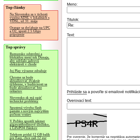
Meno:
Top články
Na Slovensku sa v tichosti
vypína ADSL v lokalitách s
Titulok:
VDSL, už 31. mája
Orange sa doťahuje na UPC
a O2, spustí 2.5 Gbps
pripojenie
Text:
Top správy
Rumunsko odstrelmi a
blokádou mení tok Dunaja,
aby udržalo jadrovú
elektráreň v chode
Joj Play výrazne zdražuje
Chrome sa bude
aktualizovať dvakrát
týždenne, v budúcnosti sa
bude aktualizovať bez
reštartov
Prihláste sa
a povoľte si emailové notifiká
Slovensko.sk má opäť
Overovací text:
technické problémy
Spustená výroba flash
pamäte s novým najvyšším
počtom vrstiev
V Poľsku spustili takmer
gigawatthodinové úložisko,
z LiFePO4 článkov
Telekom pridal 12 GB balík
Pre overenie, že komentár sa nepridáva automatizov
pre Easy, chce zaň 12 eur