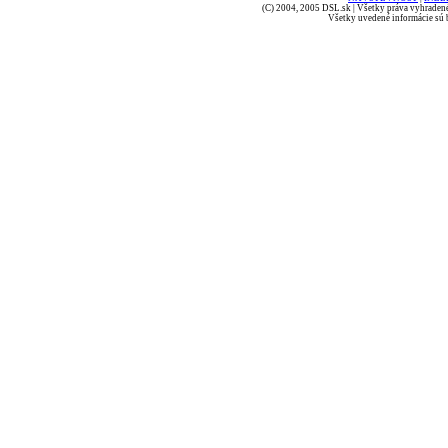
(C) 2004, 2005 DSL.sk | Všetky práva vyhradené
Všetky uvedené informácie sú b