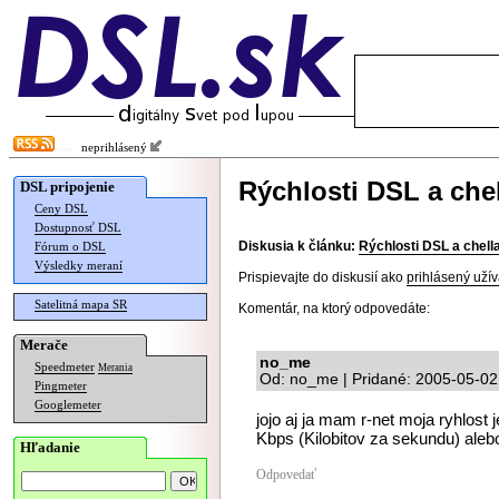
neprihlásený
Rýchlosti DSL a chel
DSL pripojenie
Ceny DSL
Dostupnosť DSL
Diskusia k článku:
Rýchlosti DSL a chell
Fórum o DSL
Výsledky meraní
Prispievajte do diskusií ako
prihlásený užív
Satelitná mapa SR
Komentár, na ktorý odpovedáte:
Merače
no_me
Speedmeter
Merania
Od: no_me | Pridané: 2005-05-02
Pingmeter
Googlemeter
jojo aj ja mam r-net moja ryhlost
Kbps (Kilobitov za sekundu) aleb
Hľadanie
Odpovedať