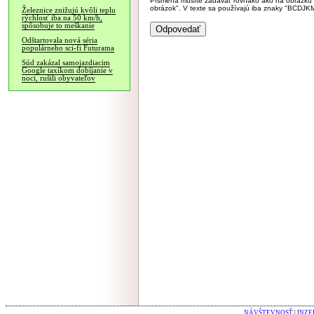
Písmená musíte zadávať rovnako ako na obrázku veľk
obrázok". V texte sa používajú iba znaky "BC
Železnice znižujú kvôli teplu
rýchlosť iba na 50 km/h,
spôsobuje to meškanie
Odštartovala nová séria
populárneho sci-fi Futurama
Súd zakázal samojazdiacim
Google taxíkom dobíjanie v
noci, rušili obyvateľov
NÁVŠTEVNOSŤ
|
INZE