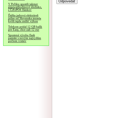
V Poľsku spustili takmer
gigawatthodinové úložisko,
z LiFePO4 článkov
Ďalšia jadrová elektráreň
južne od Slovenska musela
kvôli teplu znížiť výkon
Telekom pridal 12 GB balík
pre Easy, chce zaň 12 eur
Spustená výroba flash
pamäte s novým najvyšším
počtom vrstiev