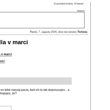
Za poslednú hodinu: 44 meraní
inzercia
Piatok, 7. augusta 2026, dnes má meniny
Štefánia
la v marci
a v marci
ateľ
.
a on tebe naozaj pacia, ked ich tu tak doporucujes... a
obhajujes, ze?