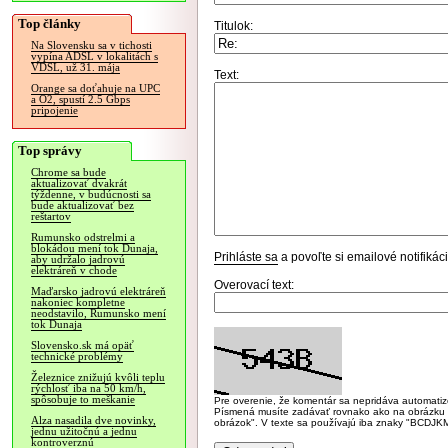
Top články
Titulok:
Na Slovensku sa v tichosti
vypína ADSL v lokalitách s
VDSL, už 31. mája
Text:
Orange sa doťahuje na UPC
a O2, spustí 2.5 Gbps
pripojenie
Top správy
Chrome sa bude
aktualizovať dvakrát
týždenne, v budúcnosti sa
bude aktualizovať bez
reštartov
Rumunsko odstrelmi a
blokádou mení tok Dunaja,
Prihláste sa
a povoľte si emailové notifiká
aby udržalo jadrovú
elektráreň v chode
Overovací text:
Maďarsko jadrovú elektráreň
nakoniec kompletne
neodstavilo, Rumunsko mení
tok Dunaja
Slovensko.sk má opäť
technické problémy
Železnice znižujú kvôli teplu
rýchlosť iba na 50 km/h,
spôsobuje to meškanie
Pre overenie, že komentár sa nepridáva automatizov
Písmená musíte zadávať rovnako ako na obrázku veľk
Alza nasadila dve novinky,
obrázok". V texte sa používajú iba znaky "BC
jednu užitočnú a jednu
kontroverznú