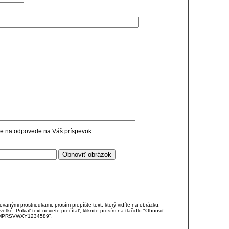
cie na odpovede na Váš príspevok.
anými prostriedkami, prosím prepíšte text, ktorý vidíte na obrázku.
é. Pokiaľ text neviete prečítať, kliknite prosím na tlačidlo "Obnoviť
DJKMPRSVWXY1234589".