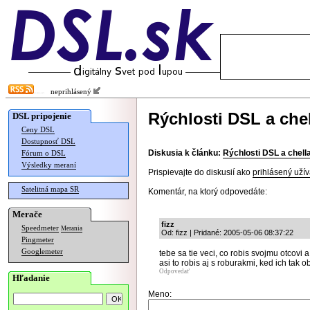
neprihlásený
Rýchlosti DSL a chel
DSL pripojenie
Ceny DSL
Dostupnosť DSL
Diskusia k článku:
Rýchlosti DSL a chell
Fórum o DSL
Výsledky meraní
Prispievajte do diskusií ako
prihlásený užív
Satelitná mapa SR
Komentár, na ktorý odpovedáte:
Merače
fizz
Speedmeter
Merania
Od: fizz | Pridané: 2005-05-06 08:37:22
Pingmeter
Googlemeter
tebe sa tie veci, co robis svojmu otcovi 
asi to robis aj s roburakmi, ked ich tak 
Odpovedať
Hľadanie
Meno: