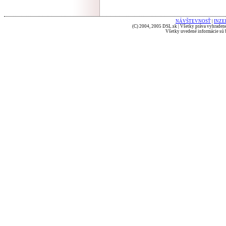
NÁVŠTEVNOSŤ
|
INZE
(C) 2004, 2005 DSL.sk | Všetky práva vyhradené
Všetky uvedené informácie sú b