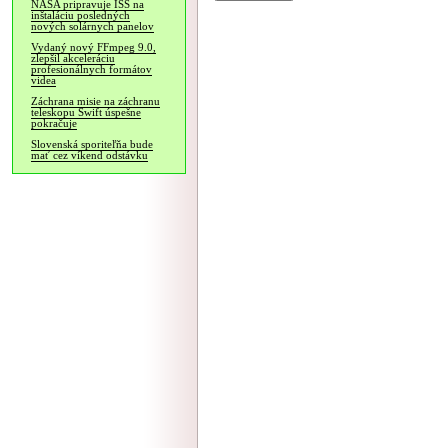
NASA pripravuje ISS na
inštaláciu posledných
nových solárnych panelov
Vydaný nový FFmpeg 9.0,
zlepšil akceleráciu
profesionálnych formátov
videa
Záchrana misie na záchranu
teleskopu Swift úspešne
pokračuje
Slovenská sporiteľňa bude
mať cez víkend odstávku