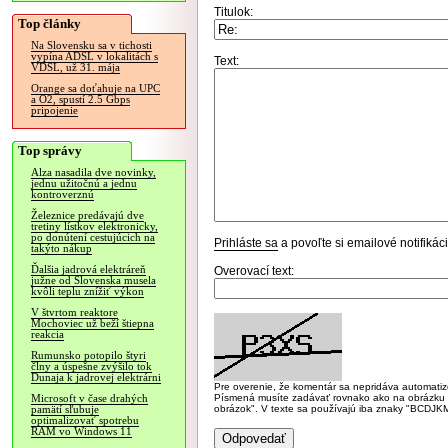
Titulok:
Top články
Na Slovensku sa v tichosti
vypína ADSL v lokalitách s
Text:
VDSL, už 31. mája
Orange sa doťahuje na UPC
a O2, spustí 2.5 Gbps
pripojenie
Top správy
Alza nasadila dve novinky,
jednu užitočnú a jednu
kontroverznú
Železnice predávajú dve
tretiny lístkov elektronicky,
po donútení cestujúcich na
Prihláste sa
a povoľte si emailové notifiká
takýto nákup
Ďalšia jadrová elektráreň
Overovací text:
južne od Slovenska musela
kvôli teplu znížiť výkon
V štvrtom reaktore
Mochoviec už beží štiepna
reakcia
Rumunsko potopilo štyri
člny a úspešne zvýšilo tok
Dunaja k jadrovej elektrárni
Pre overenie, že komentár sa nepridáva automatizov
Písmená musíte zadávať rovnako ako na obrázku veľk
Microsoft v čase drahých
obrázok". V texte sa používajú iba znaky "BC
pamätí sľubuje
optimalizovať spotrebu
RAM vo Windows 11