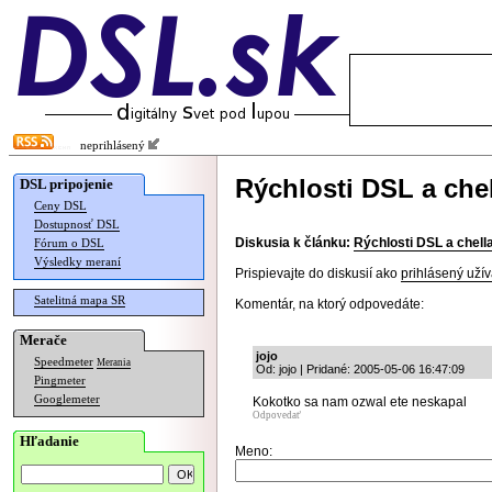
neprihlásený
Rýchlosti DSL a chel
DSL pripojenie
Ceny DSL
Dostupnosť DSL
Diskusia k článku:
Rýchlosti DSL a chell
Fórum o DSL
Výsledky meraní
Prispievajte do diskusií ako
prihlásený užív
Satelitná mapa SR
Komentár, na ktorý odpovedáte:
Merače
jojo
Speedmeter
Merania
Od: jojo | Pridané: 2005-05-06 16:47:09
Pingmeter
Googlemeter
Kokotko sa nam ozwal ete neskapal
Odpovedať
Hľadanie
Meno: