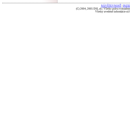
NÁVŠTEVNOSŤ
|
INZE
(C) 2004, 2005 DSL.sk | Všetky práva vyhradené
Všetky uvedené informácie sú b