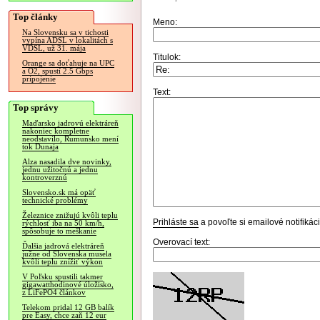
Top články
Meno:
Na Slovensku sa v tichosti
vypína ADSL v lokalitách s
VDSL, už 31. mája
Titulok:
Orange sa doťahuje na UPC
a O2, spustí 2.5 Gbps
pripojenie
Text:
Top správy
Maďarsko jadrovú elektráreň
nakoniec kompletne
neodstavilo, Rumunsko mení
tok Dunaja
Alza nasadila dve novinky,
jednu užitočnú a jednu
kontroverznú
Slovensko.sk má opäť
technické problémy
Železnice znižujú kvôli teplu
Prihláste sa
a povoľte si emailové notifiká
rýchlosť iba na 50 km/h,
spôsobuje to meškanie
Overovací text:
Ďalšia jadrová elektráreň
južne od Slovenska musela
kvôli teplu znížiť výkon
V Poľsku spustili takmer
gigawatthodinové úložisko,
z LiFePO4 článkov
Telekom pridal 12 GB balík
pre Easy, chce zaň 12 eur