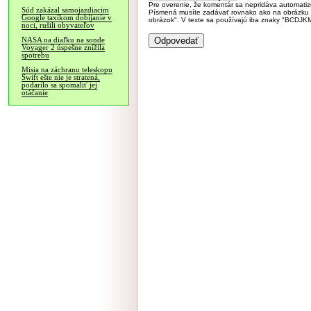
Pre overenie, že komentár sa nepridáva automatizov
Súd zakázal samojazdiacim
Písmená musíte zadávať rovnako ako na obrázku veľk
Google taxíkom dobíjanie v
obrázok". V texte sa používajú iba znaky "BC
noci, rušili obyvateľov
NASA na diaľku na sonde
Voyager 2 úspešne znížila
spotrebu
Misia na záchranu teleskopu
Swift ešte nie je stratená,
podarilo sa spomaliť jej
otáčanie