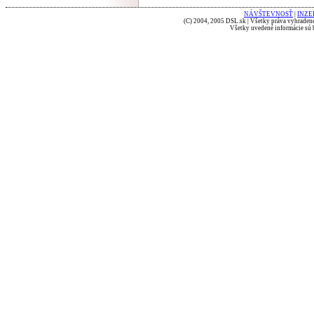
NÁVŠTEVNOSŤ
|
INZE
(C) 2004, 2005 DSL.sk | Všetky práva vyhradené
Všetky uvedené informácie sú b