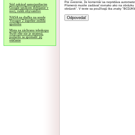
Pre overenie, že komentár sa nepridáva automatizov
Súd zakázal samojazdiacim
Písmená musíte zadávať rovnako ako na obrázku veľk
Google taxíkom dobíjanie v
obrázok". V texte sa používajú iba znaky "BC
noci, rušili obyvateľov
NASA na diaľku na sonde
Voyager 2 úspešne znížila
spotrebu
Misia na záchranu teleskopu
Swift ešte nie je stratená,
podarilo sa spomaliť jej
otáčanie