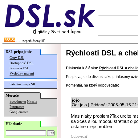
neprihlásený
Rýchlosti DSL a chel
DSL pripojenie
Ceny DSL
Dostupnosť DSL
Diskusia k článku:
Rýchlosti DSL a chell
Fórum o DSL
Výsledky meraní
Prispievajte do diskusií ako
prihlásený užív
Satelitná mapa SR
Komentár, na ktorý odpovedáte:
Merače
jojo
Speedmeter
Merania
Od: jojo | Pridané: 2005-05-16 21
Pingmeter
Googlemeter
Mas niaky problem?Tak urcite ma
sa xces silou mocou stretnut o p
Hľadanie
ostatne nieje problem
Odpovedať