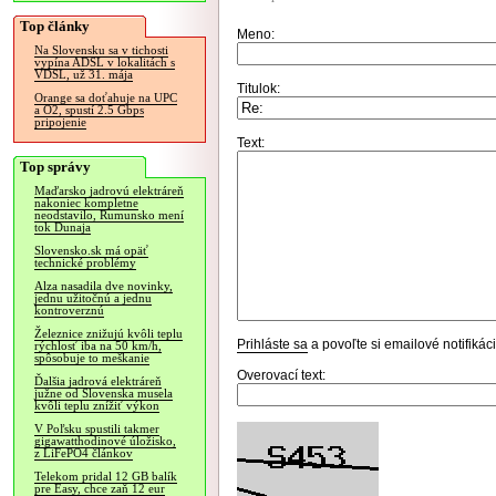
Top články
Meno:
Na Slovensku sa v tichosti
vypína ADSL v lokalitách s
VDSL, už 31. mája
Titulok:
Orange sa doťahuje na UPC
a O2, spustí 2.5 Gbps
pripojenie
Text:
Top správy
Maďarsko jadrovú elektráreň
nakoniec kompletne
neodstavilo, Rumunsko mení
tok Dunaja
Slovensko.sk má opäť
technické problémy
Alza nasadila dve novinky,
jednu užitočnú a jednu
kontroverznú
Železnice znižujú kvôli teplu
Prihláste sa
a povoľte si emailové notifiká
rýchlosť iba na 50 km/h,
spôsobuje to meškanie
Overovací text:
Ďalšia jadrová elektráreň
južne od Slovenska musela
kvôli teplu znížiť výkon
V Poľsku spustili takmer
gigawatthodinové úložisko,
z LiFePO4 článkov
Telekom pridal 12 GB balík
pre Easy, chce zaň 12 eur