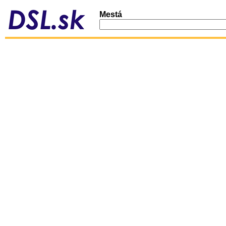
Mestá