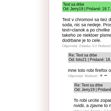
Text sa drbe
Od: Jerry19 | Pridané: 18.7
Text v chromovi sa tiez d
soda, nic sa nedeje. Pro
text=clanok a po chvilke
takeho ze niektoer pism
dodrbane je to cele.
Odpovedať
Známka: 6.0
Hodnoti
Re: Text sa drbe
Od: lolo21 | Pridané: 18
mne toto robi firefox
Odpovedať
Hodnotiť:
Re: Text sa drbe
Od: Jerry19 | Pridan
To robi urcite zop
nvidii, a zjavne to 