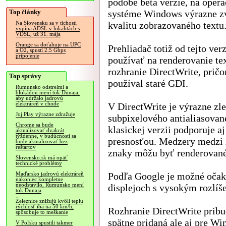
podobe beta verzie, na oper
Top články
systéme Windows výrazne z
kvalitu zobrazovaného textu
Na Slovensku sa v tichosti
vypína ADSL v lokalitách s
VDSL, už 31. mája
Orange sa doťahuje na UPC
Prehliadač totiž od tejto ver
a O2, spustí 2.5 Gbps
pripojenie
používať na renderovanie te
rozhranie DirectWrite, prič
Top správy
používal staré GDI.
Rumunsko odstrelmi a
blokádou mení tok Dunaja,
aby udržalo jadrovú
elektráreň v chode
V DirectWrite je výrazne zl
Joj Play výrazne zdražuje
subpixelového antialiasované
Chrome sa bude
klasickej verzii podporuje 
aktualizovať dvakrát
týždenne, v budúcnosti sa
presnosťou. Medzery medzi 
bude aktualizovať bez
reštartov
znaky môžu byť renderované 
Slovensko.sk má opäť
technické problémy
Podľa Google je možné očaká
Maďarsko jadrovú elektráreň
nakoniec kompletne
neodstavilo, Rumunsko mení
displejoch s vysokým rozlíš
tok Dunaja
Železnice znižujú kvôli teplu
rýchlosť iba na 50 km/h,
Rozhranie DirectWrite pribu
spôsobuje to meškanie
spätne pridaná ale aj pre W
V Poľsku spustili takmer