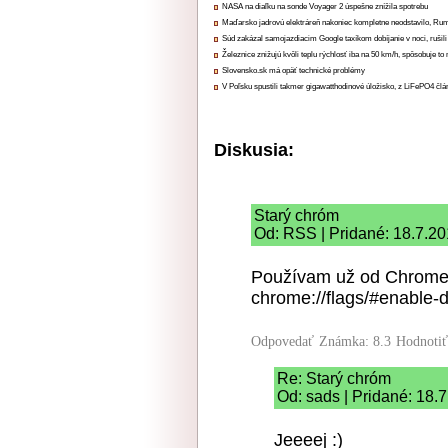
NASA na diaľku na sonde Voyager 2 úspešne znížila spotrebu
Maďarsko jadrovú elektráreň nakoniec kompletne neodstavilo, Ru
Súd zakázal samojazdiacim Google taxíkom dobíjanie v noci, rušili
Železnice znižujú kvôli teplu rýchlosť iba na 50 km/h, spôsobuje t
Slovensko.sk má opäť technické problémy
V Poľsku spustili takmer gigawatthodinové úložisko, z LiFePO4 čl
Diskusia:
Starý chróm
Od: RSS | Pridané: 18.7.2
Používam už od Chrome 
chrome://flags/#enable-d
Odpovedať
Známka: 8.3
Hodnoti
Re: Starý chróm
Od: sads | Pridané: 18.
Jeeeej :)