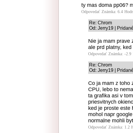
ty mas doma pp06? moh
Odpovedať
Známka: 6.4
Hodn
Re: Chrom
Od: Jerry19 | Pridan
Nie ja mam prave z
ale prd platny, ke
Odpovedať
Známka: -2.9
Re: Chrom
Od: Jerry19 | Pridan
Co ja mam z toho 
CPU, lebo to nemaj
ta grafika asi v t
priesvitnych okien
ked je proste este 
mohol napr google n
normalne mohli byt
Odpovedať
Známka: 1.2