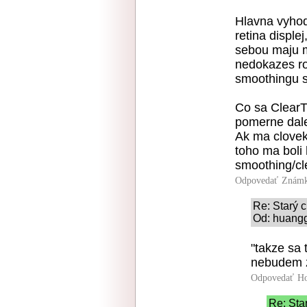
Hlavna vyhod
retina disple
sebou maju m
nedokazes ro
smoothingu 
Co sa ClearT
pomerne dale
Ak ma clovek 
toho ma boli 
smoothing/cl
Odpovedať
Známk
Re: Starý 
Od: huangg
"takze sa 
nebudem 
Odpovedať
Ho
Re: Sta