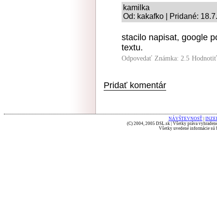
kamilka
Od: kakafko | Pridané: 18.
stacilo napisat, google 
textu.
Odpovedať
Známka: 2.5
Hodnoti
Pridať komentár
NÁVŠTEVNOSŤ
|
INZE
(C) 2004, 2005 DSL.sk | Všetky práva vyhradené
Všetky uvedené informácie sú b