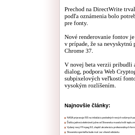
Prechod na DirectWrite trv
podľa oznámenia bolo potreb
pre fonty.
Nové renderovanie fontov je
v prípade, že sa nevyskytnú p
Chrome 37.
V novej beta verzii pribudl
dialog, podpora Web Crypto
subpixelových veľkostí fonto
vysokým rozlíšením.
Najnovšie články:
NASA pripravuje ISS na inštaláciu posledných nových solárnych p
Ďalšia jadrová elektráreň južne od Slovenska musela kvôli teplu zn
Vydaný nový FFmpeg 9.0, zlepšil akceleráciu profesionálnych form
Slovenská sporiteľňa bude mať cez víkend odstávku