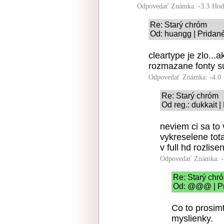
Odpovedať
Známka: -3.3
Hod
Re: Starý chróm
Od: huangg | Pridan
cleartype je zlo..
rozmazane fonty su
Odpovedať
Známka: -4.0
Re: Starý chróm
Od reg.: dukkait 
neviem ci sa to
vykreselene tota
v full hd rozlisen
Odpovedať
Známka: -
Re: Starý chr
Od: @@@ | Pr
Co to prosim
myslienky.