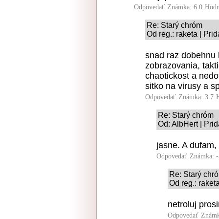
Odpovedať
Známka: 6.0
Hodn
Re: Starý chróm
Od reg.: raketa | Pri
snad raz dobehnu k
zobrazovania, takt
chaotickost a nedo
sitko na virusy a 
Odpovedať
Známka: 3.7
Re: Starý chróm
Od: AlbHert | Pri
jasne. A dufam,
Odpovedať
Známka: -
Re: Starý chr
Od reg.: raket
netroluj pros
Odpovedať
Známk