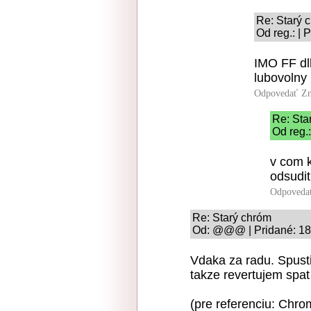
Re: Starý 
Od reg.: | 
IMO FF dl
lubovolny
Odpovedať
Zn
Re: Sta
Od reg.
v com 
odsudit
Odpoveda
Re: Starý chróm
Od: @@@ | Pridané: 18
Vdaka za radu. Spustil
takze revertujem spat
(pre referenciu: Chr