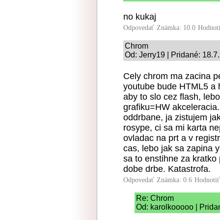
no kukaj
Odpovedať
Známka: 10.0
Hodnot
Chrom
Od: Jerry19 | Pridané: 18.7
Cely chrom ma zacina pe
youtube bude HTML5 a h
aby to slo cez flash, le
grafiku=HW akceleracia. 
oddrbane, ja zistujem ja
rosype, ci sa mi karta ne
ovladac na prt a v regis
cas, lebo jak sa zapina 
sa to enstihne za kratko
dobe drbe. Katastrofa.
Odpovedať
Známka: 0.6
Hodnoti
Re: Chrom
Od: karolkooooo | Prida