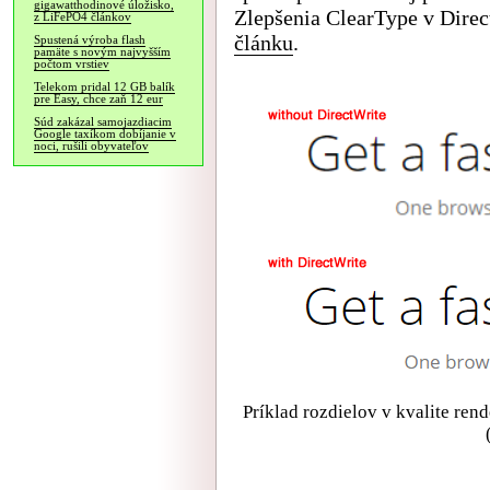
gigawatthodinové úložisko,
Zlepšenia ClearType v Direc
z LiFePO4 článkov
článku
.
Spustená výroba flash
pamäte s novým najvyšším
počtom vrstiev
Telekom pridal 12 GB balík
pre Easy, chce zaň 12 eur
Súd zakázal samojazdiacim
Google taxíkom dobíjanie v
noci, rušili obyvateľov
Príklad rozdielov v kvalite ren