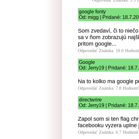
Odpovedať
Známka: 3.3
google fonty
Od: migg | Pridané: 18.7.2
Som zvedaví, či to niečo
sa v ňom zobrazujú najšk
pritom google...
Odpovedať
Známka: 10.0
Hodnot
Google
Od: Jerry19 | Pridané: 18.7
Na to kolko ma google pr
Odpovedať
Známka: 7.8
Hodnoti
directwrire
Od: Jerry19 | Pridané: 18.7
Zapol som si ten flag chr
facebooku vyzera uplne j
Odpovedať
Známka: 6.7
Hodnoti