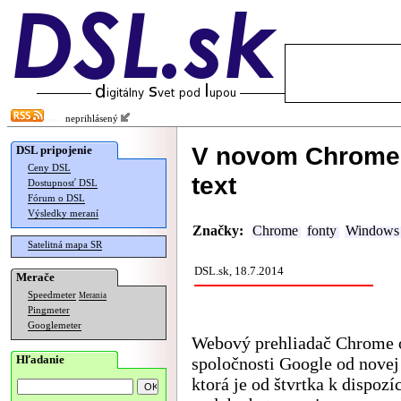
neprihlásený
V novom Chrome 
DSL pripojenie
Ceny DSL
text
Dostupnosť DSL
Fórum o DSL
Výsledky meraní
Značky:
Chrome
fonty
Windows
Satelitná mapa SR
DSL.sk, 18.7.2014
Merače
Speedmeter
Merania
Pingmeter
Googlemeter
Webový prehliadač Chrome 
Hľadanie
spoločnosti Google od novej 
ktorá je od štvrtka k dispozíc