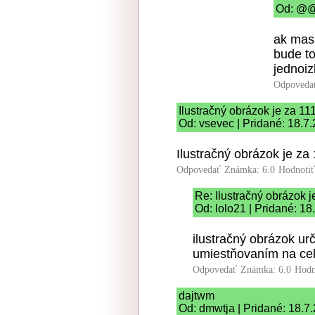
Od: @@@
ak mas
bude to
jednoiz
Odpoveda
Ilustračný obrázok je za 11
Od: vsevec | Pridané: 18.7
Ilustračný obrázok je za
Odpovedať
Známka: 6.0
Hodnoti
Re: Ilustračný obrázok 
Od: lolo21 | Pridané: 18
ilustračný obrázok ur
umiestňovaním na cel
Odpovedať
Známka: 6.0
Hodn
dajtwm
Od: dmwtja | Pridané: 18.7