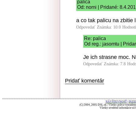
palica
Od: nomi | Pridané: 8.4.20
a co tak palicu na zbitie 
Odpovedať
Známka: 10.0
Hodnot
Re: palica
Od reg.: jasomtu | Prida
Je ich strasne moc. 
Odpovedať
Známka: 7.8
Hodn
Pridať komentár
NÁVŠTEVNOSŤ
|
INZE
(C) 2004, 2005 DSL.sk | Všetky práva vyhradené
Všetky uvedené informácie sú b