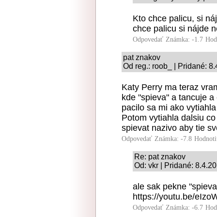
Kto chce palicu, si ná
chce palicu si nájde 
Odpovedať
Známka: -1.7
Hod
pat znakov
Od reg.: roob_ | Pridané: 8
Katy Perry ma teraz vram
kde "spieva" a tancuje a
pacilo sa mi ako vytiahla
Potom vytiahla dalsiu co
spievat nazivo aby tie sv
Odpovedať
Známka: -7.8
Hodnoti
Re: pat znakov
Od: vkr | Pridané: 8.4.2
ale sak pekne "spieva
https://youtu.be/eI
Odpovedať
Známka: -6.7
Hod