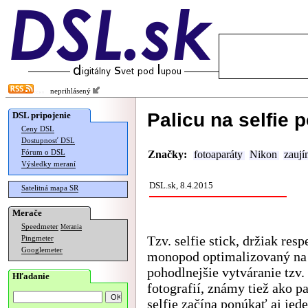
neprihlásený
Palicu na selfie 
DSL pripojenie
Ceny DSL
Dostupnosť DSL
Fórum o DSL
Značky:
fotoaparáty
Nikon
zaují
Výsledky meraní
DSL.sk, 8.4.2015
Satelitná mapa SR
Merače
Speedmeter
Merania
Tzv. selfie stick, držiak resp
Pingmeter
Googlemeter
monopod optimalizovaný na
pohodlnejšie vytváranie tzv. 
Hľadanie
fotografií, známy tiež ako pa
selfie začína ponúkať aj jede