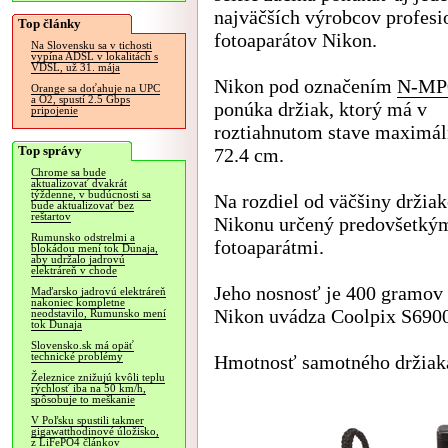
najväčších výrobcov profesi
Top články
fotoaparátov Nikon.
Na Slovensku sa v tichosti
vypína ADSL v lokalitách s
VDSL, už 31. mája
Nikon pod označením
N-MP
Orange sa doťahuje na UPC
a O2, spustí 2.5 Gbps
ponúka držiak, ktorý má v
pripojenie
roztiahnutom stave maximál
Top správy
72.4 cm.
Chrome sa bude
aktualizovať dvakrát
týždenne, v budúcnosti sa
Na rozdiel od väčšiny držia
bude aktualizovať bez
reštartov
Nikonu určený predovšetký
Rumunsko odstrelmi a
fotoaparátmi.
blokádou mení tok Dunaja,
aby udržalo jadrovú
elektráreň v chode
Jeho nosnosť je 400 gramov
Maďarsko jadrovú elektráreň
nakoniec kompletne
Nikon uvádza Coolpix S6900
neodstavilo, Rumunsko mení
tok Dunaja
Slovensko.sk má opäť
technické problémy
Hmotnosť samotného držiaka
Železnice znižujú kvôli teplu
rýchlosť iba na 50 km/h,
spôsobuje to meškanie
V Poľsku spustili takmer
gigawatthodinové úložisko,
z LiFePO4 článkov