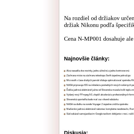
Na rozdiel od držiakov urč
držiak Nikonu podľa špecifi
Cena N-MP001 dosahuje ale 
Najnovšie články:
Alza nasadila dve novinky, jednu užitočnú a jednu kontroverznú
Záchrana misie na záchranu teleskopu Swift úspešne pokračuje
Microsoft v čase drahých pamätí sľubuje optimalizovať spotrebu
NASA pripravuje ISS na inštaláciu posledných nových solárnych p
Ďalšia jadrová elektráreň južne od Slovenska musela kvôli teplu zn
Vydaný nový FFmpeg 9.0, zlepšil akceleráciu profesionálnych form
Slovenská sporiteľňa bude mať cez víkend odstávku
NASA na diaľku na sonde Voyager 2 úspešne znížila spotrebu
Maďarsko jadrovú elektráreň nakoniec kompletne neodstavilo, Ru
Súd zakázal samojazdiacim Google taxíkom dobíjanie v noci, rušili
Diskusia: