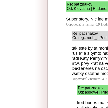
Re: pat znakov
Od: Klovatina | Pridané:
Super story. Nic ine 
Odpovedať
Známka: 8.9
Hodn
Re: pat znakov
Od reg.: roob_ | Prid
tak este by ta mohl
"usie" a s tymto n
radi Katy Perry???
Btw. prvy krat na v
DeGeneres na osca
vsetky ostatne mod
Odpovedať
Známka: -4.0
Re: pat znakov
Od: asdqwe | Pri
ked budes mat s
usli niejake zau