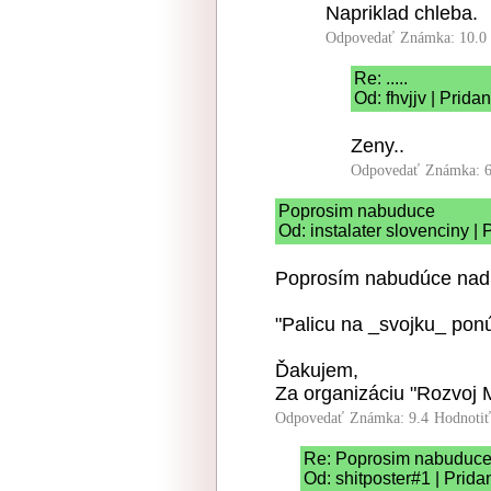
Napriklad chleba.
Odpovedať
Známka: 10.0
Re: .....
Od: fhvjjv | Prida
Zeny..
Odpovedať
Známka: 6
Poprosim nabuduce
Od: instalater slovenciny |
Poprosím nabudúce nadp
"Palicu na _svojku_ pon
Ďakujem,
Za organizáciu "Rozvoj M
Odpovedať
Známka: 9.4
Hodnoti
Re: Poprosim nabuduc
Od: shitposter#1 | Prida