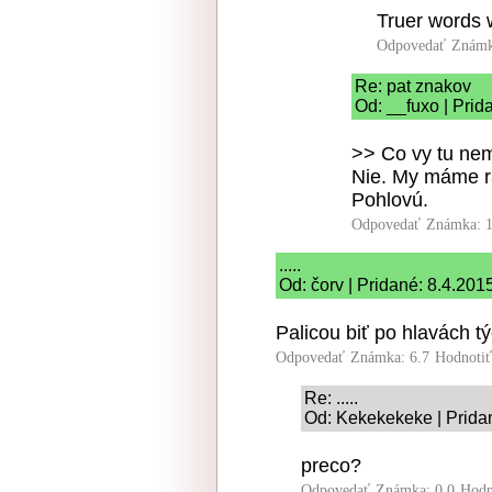
Truer words 
Odpovedať
Známk
Re: pat znakov
Od: __fuxo | Prid
>> Co vy tu nem
Nie. My máme r
Pohlovú.
Odpovedať
Známka: 1
.....
Od: čorv | Pridané: 8.4.201
Palicou biť po hlavách týc
Odpovedať
Známka: 6.7
Hodnoti
Re: .....
Od: Kekekekeke | Prida
preco?
Odpovedať
Známka: 0.0
Hodn