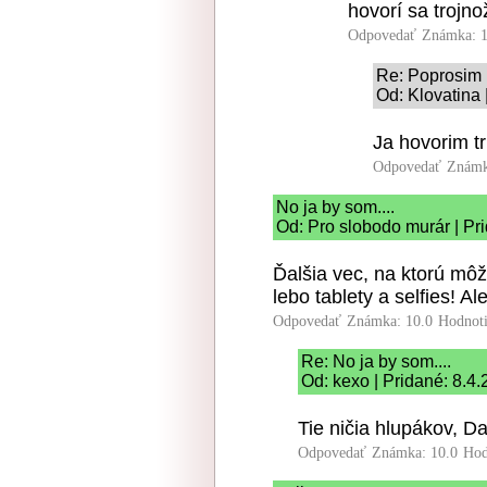
hovorí sa trojno
Odpovedať
Známka: 1
Re: Poprosim
Od: Klovatina 
Ja hovorim t
Odpovedať
Známk
No ja by som....
Od: Pro slobodo murár | Pr
Ďalšia vec, na ktorú môž
lebo tablety a selfies! A
Odpovedať
Známka: 10.0
Hodnot
Re: No ja by som....
Od: kexo | Pridané: 8.4
Tie ničia hlupákov, Da
Odpovedať
Známka: 10.0
Hod