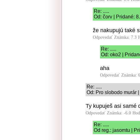
Re: .....
Od: čorv | Pridané: 
že nakupujú také s
Odpovedať
Známka: 7.3
Re: .....
Od: oko2 | Pridan
aha
Odpovedať
Známka: 6
Re: .....
Od: Pro slobodo murár |
Ty kupuješ asi samé d
Odpovedať
Známka: -6.0
Hod
Re: .....
Od reg.: jasomtu | P