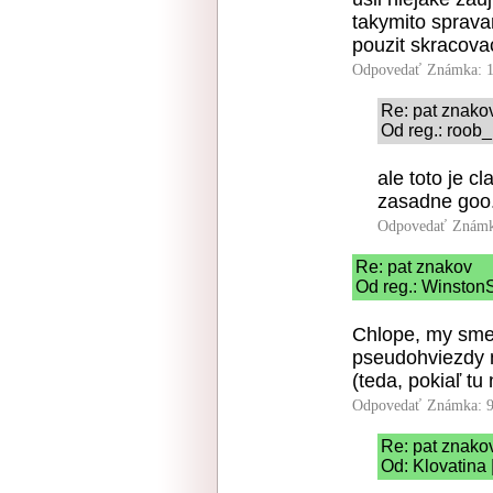
takymito sprava
pouzit skracova
Odpovedať
Známka: 1
Re: pat znako
Od reg.: roob_
ale toto je c
zasadne goo.
Odpovedať
Známk
Re: pat znakov
Od reg.: WinstonS
Chlope, my sme 
pseudohviezdy 
(teda, pokiaľ tu
Odpovedať
Známka: 9
Re: pat znako
Od: Klovatina 