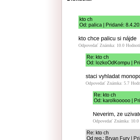
kto ch
Od: palica | Pridané: 8.4.2
kto chce palicu si nájde
Odpovedať
Známka: 10.0
Hodnot
Re: kto ch
Od: lozkoOdKompu | Pri
staci vyhladat monop
Odpovedať
Známka: 5.7
Hodn
Re: kto ch
Od: karolkooooo | Pr
Neverim, ze uzivate
Odpovedať
Známka: 10.0
Re: kto ch
Od reg.: Bryan Fury | Pr