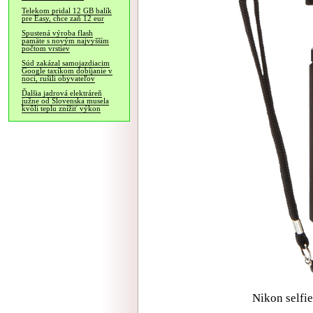
Telekom pridal 12 GB balík
pre Easy, chce zaň 12 eur
Spustená výroba flash
pamäte s novým najvyšším
počtom vrstiev
Súd zakázal samojazdiacim
Google taxíkom dobíjanie v
noci, rušili obyvateľov
Ďalšia jadrová elektráreň
južne od Slovenska musela
kvôli teplu znížiť výkon
Nikon selfi