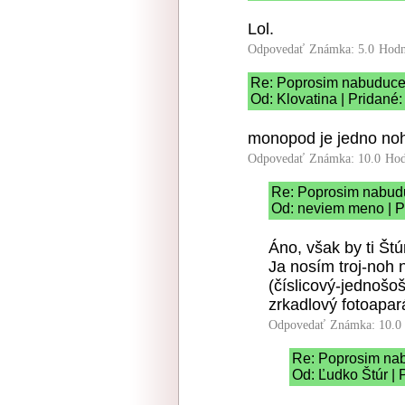
Lol.
Odpovedať
Známka: 5.0
Hodn
Re: Poprosim nabuduc
Od: Klovatina | Pridané
monopod je jedno no
Odpovedať
Známka: 10.0
Hod
Re: Poprosim nabud
Od: neviem meno | P
Áno, však by ti Štú
Ja nosím troj-noh 
(číslicový-jednošo
zrkadlový fotoapar
Odpovedať
Známka: 10.0
Re: Poprosim na
Od: Ľudko Štúr | 