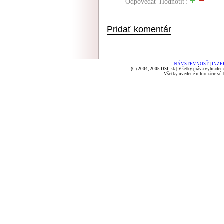
Odpovedať
Hodnotiť:
Pridať komentár
NÁVŠTEVNOSŤ
|
INZE
(C) 2004, 2005 DSL.sk | Všetky práva vyhradené
Všetky uvedené informácie sú b