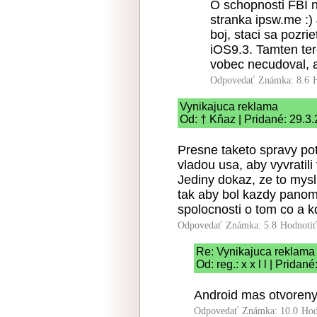
O schopnosti FBI n
stranka ipsw.me :)
boj, staci sa pozri
iOS9.3. Tamten ter
vobec necudoval, a
Odpovedať
Známka: 8.6
Vynikajuca reklama
Od: † Kňaz | Pridané: 29.3
Presne taketo spravy pot
vladou usa, aby vyvratil
Jediny dokaz, ze to mysl
tak aby bol kazdy panom
spolocnosti o tom co a k
Odpovedať
Známka: 5.8
Hodnoti
Re: Vynikajuca reklama
Od: reg.: x x l l | Prida
Android mas otvoreny,
Odpovedať
Známka: 10.0
Hod