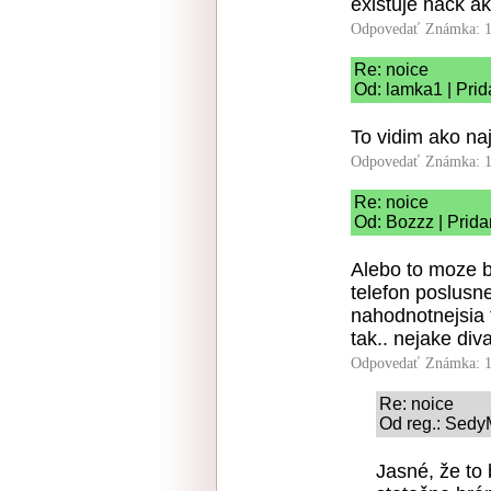
existuje hack ak
Odpovedať
Známka: 1
Re: noice
Od: lamka1 | Prid
To vidim ako na
Odpovedať
Známka: 1
Re: noice
Od: Bozzz | Prida
Alebo to moze by
telefon poslusn
nahodnotnejsia 
tak.. nejake div
Odpovedať
Známka: 1
Re: noice
Od reg.: Sedy
Jasné, že to 