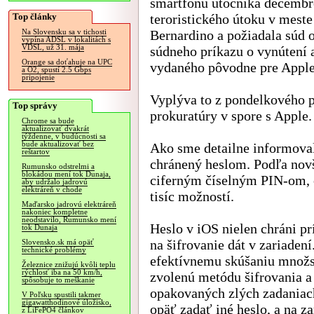
smartfónu útočníka decemb
Top články
teroristického útoku v meste
Bernardino a požiadala súd o
Na Slovensku sa v tichosti
vypína ADSL v lokalitách s
VDSL, už 31. mája
súdneho príkazu o vynútení a
Orange sa doťahuje na UPC
vydaného pôvodne pre Apple
a O2, spustí 2.5 Gbps
pripojenie
Vyplýva to z pondelkového 
Top správy
prokuratúry v spore s Apple.
Chrome sa bude
aktualizovať dvakrát
týždenne, v budúcnosti sa
bude aktualizovať bez
Ako sme detailne informova
reštartov
chránený heslom. Podľa novš
Rumunsko odstrelmi a
blokádou mení tok Dunaja,
ciferným číselným PIN-om, 
aby udržalo jadrovú
elektráreň v chode
tisíc možností.
Maďarsko jadrovú elektráreň
nakoniec kompletne
neodstavilo, Rumunsko mení
Heslo v iOS nielen chráni prí
tok Dunaja
na šifrovanie dát v zariaden
Slovensko.sk má opäť
technické problémy
efektívnemu skúšaniu množst
Železnice znižujú kvôli teplu
rýchlosť iba na 50 km/h,
zvolenú metódu šifrovania a
spôsobuje to meškanie
opakovaných zlých zadaniach
V Poľsku spustili takmer
gigawatthodinové úložisko,
opäť zadať iné heslo, a na 
z LiFePO4 článkov