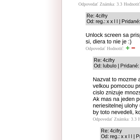
Odpovedať
Známka: 3.3
Hodnoti
Re: 4cifry
Od: reg.: x x l l | Prida
Unlock screen sa pris
si, diera to nie je :)
Odpovedať
Hodnotiť:
Re: 4cifry
Od: lubulo | Pridané
Nazvat to mozme a
velkou pomocou pri 
cislo znizuje mnoz
Ak mas na jeden p
neriesitelnej ulohy
by toto nevedeli, 
Odpovedať
Známka: 3.3
Re: 4cifry
Od: reg.: x x l l 