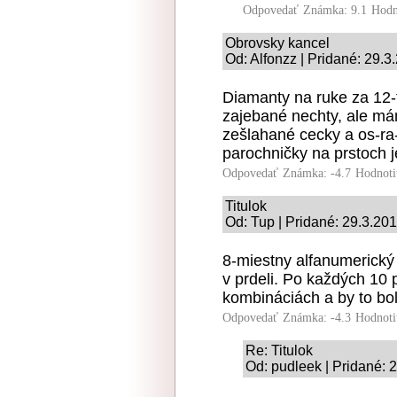
Odpovedať
Známka: 9.1
Hodn
Obrovsky kancel
Od: Alfonzz | Pridané: 29.3
Diamanty na ruke za 12-t
zajebané nechty, ale mám
zešlahané cecky a os-ra-
parochničky na prstoch je
Odpovedať
Známka: -4.7
Hodnoti
Titulok
Od: Tup | Pridané: 29.3.20
8-miestny alfanumerický
v prdeli. Po každých 10
kombináciách a by to bol
Odpovedať
Známka: -4.3
Hodnoti
Re: Titulok
Od: pudleek | Pridané: 