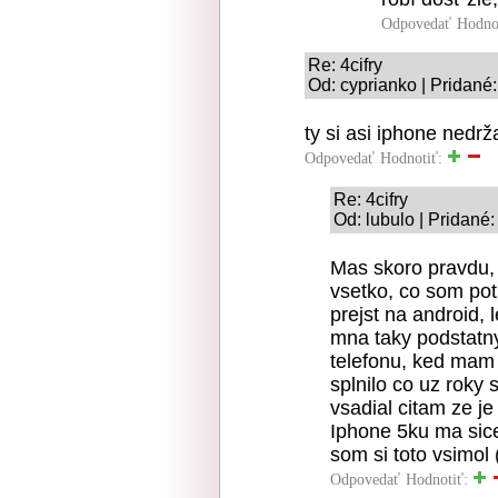
Odpovedať
Hodno
Re: 4cifry
Od: cyprianko | Pridané
ty si asi iphone nedrž
Odpovedať
Hodnotiť:
Re: 4cifry
Od: lubulo | Pridané
Mas skoro pravdu,
vsetko, co som pot
prejst na android,
mna taky podstatn
telefonu, ked mam
splnilo co uz roky 
vsadial citam ze je
Iphone 5ku ma sice
som si toto vsimol 
Odpovedať
Hodnotiť: