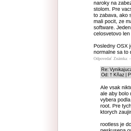
naroky na zabez
stolom. Pre vacs
to zabava, ako s
mali pocit, ze m
software. Jeden 
celosvetovo len 
Posledny OSX je
normalne sa to d
Odpovedať
Známka: -
Re: Vynikajuc
Od: † Kňaz | 
Ale vsak nikt
ale aby bolo 
vybera podla 
root. Pre tyc
ktorych zauji
rootless je d
neskusena os