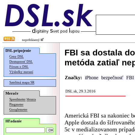
neprihlásený
FBI sa dostala d
DSL pripojenie
Ceny DSL
metóda zatiaľ ne
Dostupnosť DSL
Fórum o DSL
Výsledky meraní
Značky:
iPhone
bezpečnosť
FBI
Satelitná mapa SR
DSL.sk, 29.3.2016
Merače
Speedmeter
Merania
Pingmeter
Googlemeter
Americká FBI sa nakoniec b
Hľadanie
Apple dostala do šifrovanéh
5c v medializovanom prípad