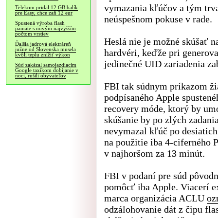
vymazania kľúčov a tým trva
Telekom pridal 12 GB balík
pre Easy, chce zaň 12 eur
neúspešnom pokuse v rade.
Spustená výroba flash
pamäte s novým najvyšším
počtom vrstiev
Heslá nie je možné skúšať 
Ďalšia jadrová elektráreň
južne od Slovenska musela
hardvéri, keďže pri generova
kvôli teplu znížiť výkon
jedinečné UID zariadenia zab
Súd zakázal samojazdiacim
Google taxíkom dobíjanie v
noci, rušili obyvateľov
FBI tak súdnym príkazom žia
podpísaného Apple spustenéh
recovery móde, ktorý by umož
skúšanie by po zlých zadan
nevymazal kľúč po desiatic
na použitie iba 4-ciferného
v najhoršom za 13 minút.
FBI v podaní pre súd pôvodne
pomôcť iba Apple. Viacerí exp
marca organizácia ACLU
oz
odzálohovanie dát z čipu fl