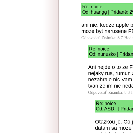
Re: noice
Od: huangg | Pridané: 2
ani nie, kedze apple p
moze byt narusene F
Odpovedať
Známka: 8.7
Hodn
Re: noice
Od: nunusko | Pridan
Ani nejde o to ze F
nejaky rus, rumun 
nezahralo nic Vam
tvari ze im nic neda
Odpovedať
Známka: 8.3
Re: noice
Od: ASD_ | Prida
Otazkou je. Co 
datam sa moze 