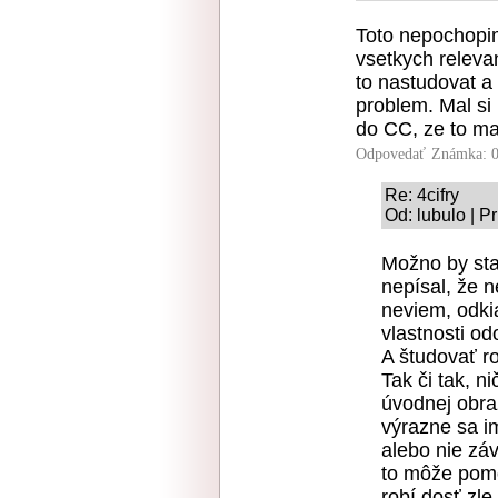
Toto nepochopi
vsetkych relevan
to nastudovat a
problem. Mal si 
do CC, ze to maj
Odpovedať
Známka: 0
Re: 4cifry
Od: lubulo | P
Možno by sta
nepísal, že n
neviem, odkia
vlastnosti o
A študovať r
Tak či tak, n
úvodnej obraz
výrazne sa im
alebo nie záv
to môže pomô
robí dosť zle