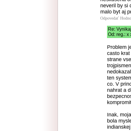
neveril by si
malo byt aj p
Odpovedať
Hodno
Re: Vynika
Od: reg.: x
Problem j
casto krat
strane vse
trojpisme
nedokazali
ten system
co. V prin
nahrat a d
bezpecnost
kompromit
Inak, moj
bola mysle
indianske