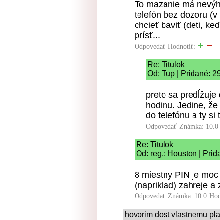
To mazanie má nevýho
telefón bez dozoru (v
chcieť baviť (deti, ke
prísť...
Odpovedať
Hodnotiť:
Re: Titulok
Od: Tup | Pridané: 2
preto sa predĺžuj
hodinu. Jedine, že 
do telefónu a ty s
Odpovedať
Známka: 10.0
Re: Titulok
Od: reg.: Houston | Pri
8 miestny PIN je moc 
(napriklad) zahreje a 
Odpovedať
Známka: 10.0
Hod
hovorim dost vlastnemu plag