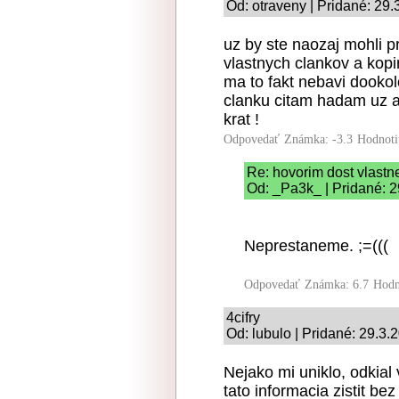
Od: otraveny | Pridané: 29
uz by ste naozaj mohli 
vlastnych clankov a kopi
ma to fakt nebavi dookolo
clanku citam hadam uz aj
krat !
Odpovedať
Známka: -3.3
Hodnoti
Re: hovorim dost vlastn
Od: _Pa3k_ | Pridané: 2
Neprestaneme. ;=(((
Odpovedať
Známka: 6.7
Hodn
4cifry
Od: lubulo | Pridané: 29.3.
Nejako mi uniklo, odkial 
tato informacia zistit bez