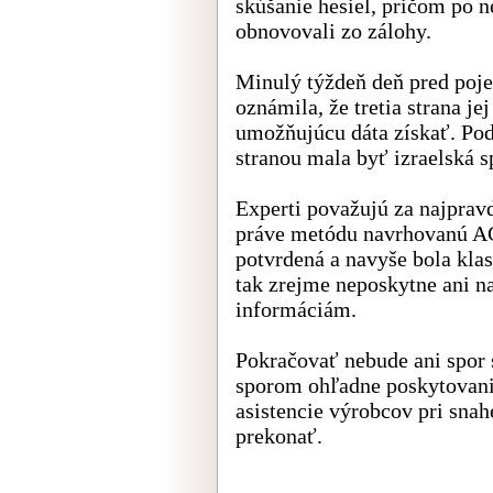
skúšanie hesiel, pričom po 
obnovovali zo zálohy.
Minulý týždeň deň pred poj
oznámila, že tretia strana j
umožňujúcu dáta získať. Pod
stranou mala byť izraelská s
Experti považujú za najprav
práve metódu navrhovanú AC
potvrdená a navyše bola klas
tak zrejme neposkytne ani n
informáciám.
Pokračovať nebude ani spor
sporom ohľadne poskytovani
asistencie výrobcov pri sna
prekonať.