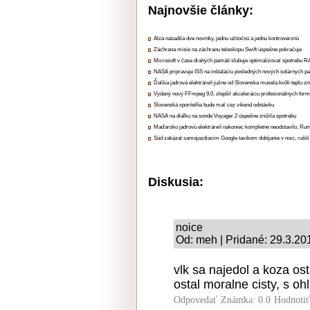
Najnovšie články:
Alza nasadila dve novinky, jednu užitočnú a jednu kontroverznú
Záchrana misie na záchranu teleskopu Swift úspešne pokračuje
Microsoft v čase drahých pamätí sľubuje optimalizovať spotrebu
NASA pripravuje ISS na inštaláciu posledných nových solárnych p
Ďalšia jadrová elektráreň južne od Slovenska musela kvôli teplu zn
Vydaný nový FFmpeg 9.0, zlepšil akceleráciu profesionálnych form
Slovenská sporiteľňa bude mať cez víkend odstávku
NASA na diaľku na sonde Voyager 2 úspešne znížila spotrebu
Maďarsko jadrovú elektráreň nakoniec kompletne neodstavilo, Ru
Súd zakázal samojazdiacim Google taxíkom dobíjanie v noci, rušili
Diskusia:
noice
Od: meh | Pridané: 29.3.20
vlk sa najedol a koza os
ostal moralne cisty, s o
Odpovedať
Známka: 0.0
Hodnoti