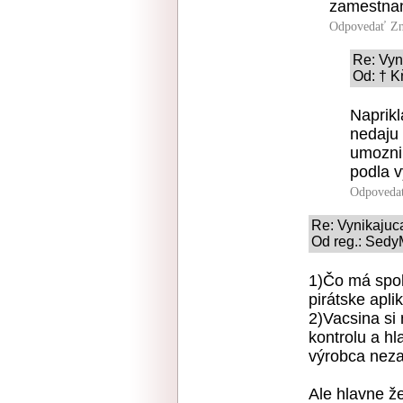
zamestnan
Odpovedať
Zn
Re: Vyn
Od: † K
Naprikl
nedaju 
umozni 
podla v
Odpoveda
Re: Vynikajuc
Od reg.: Sedy
1)Čo má spol
pirátske aplik
2)Vacsina si 
kontrolu a hl
výrobca nez
Ale hlavne že