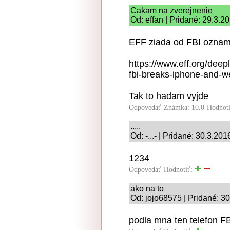
Cakam na zverejnenie
Od: effan | Pridané: 29.3.2
EFF ziada od FBI ozname
https://www.eff.org/deep
fbi-breaks-iphone-and-
Tak to hadam vyjde
Odpovedať
Známka: 10.0
Hodnot
.....
Od: -...- | Pridané: 30.3.201
1234
Odpovedať
Hodnotiť:
ako na to
Od: jojo68575 | Pridané: 3
podla mna ten telefon F