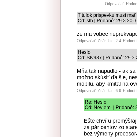
Odpovedať
Hodno
Titulok príspevku musí mať
Od: sth | Pridané: 29.3.201
ze ma vobec neprekvapuj
Odpovedať
Známka: -2.4
Hodnoti
Heslo
Od: Slv987 | Pridané: 29.3
Mňa tak napadlo - ak sa 
možno skúsiť ďalšie, nes
mobilu, aby kmital na ov
Odpovedať
Známka: -6.0
Hodnoti
Re: Heslo
Od: Neviem- | Pridané: 
Ešte chvíľu premýšľaj
za pár centov zo sta
bez výmeny procesor