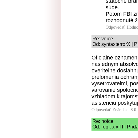
statočne brá
súde.
Potom FBI zr
rozhodnuté ž
Odpovedať
Hodno
Re: voice
Od: syntaxterrorX | 
Oficialne oznamen
naslednym absolvo
overitelne dosiahn
prelomenia ochrany
vysetrovatelmi, po
varovanie spolocn
vzhladom k tajoms
asistenciu poskytu
Odpovedať
Známka: -8.0
Re: noice
Od: reg.: x x l l | Pr