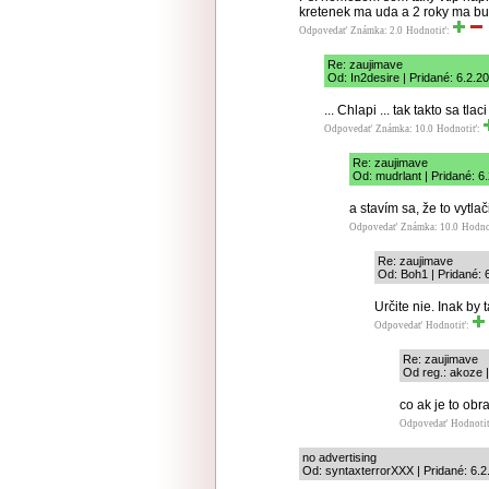
kretenek ma uda a 2 roky ma bu
Odpovedať
Známka: 2.0
Hodnotiť:
Re: zaujimave
Od: In2desire | Pridané: 6.2.2
... Chlapi ... tak takto sa tlac
Odpovedať
Známka: 10.0
Hodnotiť:
Re: zaujimave
Od: mudrlant | Pridané: 6
a stavím sa, že to vytlač
Odpovedať
Známka: 10.0
Hodno
Re: zaujimave
Od: Boh1 | Pridané: 
Určite nie. Inak by
Odpovedať
Hodnotiť:
Re: zaujimave
Od reg.: akoze |
co ak je to obr
Odpovedať
Hodnoti
no advertising
Od: syntaxterrorXXX | Pridané: 6.2