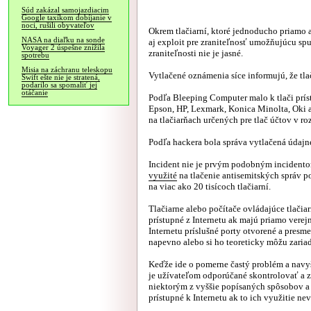
Súd zakázal samojazdiacim
Google taxíkom dobíjanie v
noci, rušili obyvateľov
Okrem tlačiarní, ktoré jednoducho priamo ak
NASA na diaľku na sonde
aj exploit pre zraniteľnosť umožňujúcu spu
Voyager 2 úspešne znížila
zraniteľnosti nie je jasné.
spotrebu
Misia na záchranu teleskopu
Vytlačené oznámenia síce informujú, že tla
Swift ešte nie je stratená,
podarilo sa spomaliť jej
otáčanie
Podľa Bleeping Computer malo k tlači prís
Epson, HP, Lexmark, Konica Minolta, Oki a
na tlačiarňach určených pre tlač účtov v r
Podľa hackera bola správa vytlačená údajne 
Incident nie je prvým podobným incidentom,
využité
na tlačenie antisemitských správ p
na viac ako 20 tisícoch tlačiarní.
Tlačiarne alebo počítače ovládajúce tlači
prístupné z Internetu ak majú priamo verej
Internetu príslušné porty otvorené a presm
napevno alebo si ho teoreticky môžu zaria
Keďže ide o pomerne častý problém a navyše
je užívateľom odporúčané skontrolovať a za
niektorým z vyššie popísaných spôsobov a 
prístupné k Internetu ak to ich využitie ne