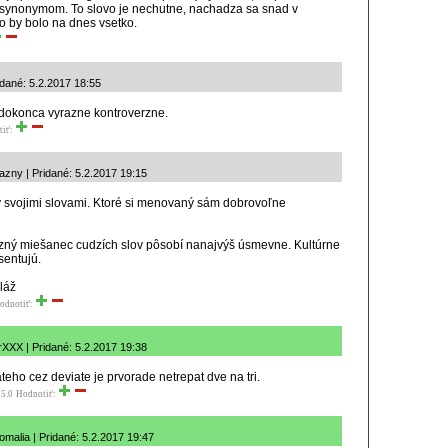
 synonymom. To slovo je nechutne, nachadza sa snad v
o by bolo na dnes vsetko.
idané: 5.2.2017 18:55
 dokonca vyrazne kontroverzne.
tiť:
azny | Pridané: 5.2.2017 19:15
ý svojimi slovami. Ktoré si menovaný sám dobrovoľne
azný miešanec cudzích slov pôsobí nanajvýš úsmevne. Kultúrne
sentujú.
láž
odnotiť:
rXXX | Pridané: 5.2.2017 19:38
iateho cez deviate je prvorade netrepat dve na tri.
5.0
Hodnotiť:
omalia | Pridané: 5.2.2017 19:47