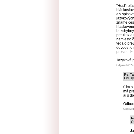
"Hosť relá
hláskoslov
a v spisov
jazykových
známe čes
hláskovému
bezchybný
preukaz a
namiesto 
teda o pr
dôvode, o 
prostriedk
Jazyková p
Odpovedať
Zn
Re: T
Od: sy
Čím o 
má pre
aj s d
Odborn
Odpoved
R
Od
Ja