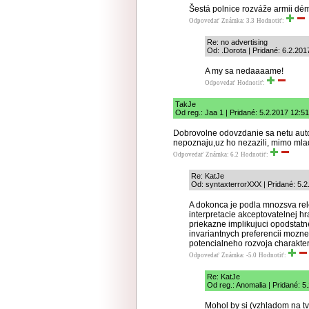
Šestá polnice rozváže armii démo
Odpovedať
Známka: 3.3
Hodnotiť:
Re: no advertising
Od: .Dorota | Pridané: 6.2.201
A my sa nedaaaame!
Odpovedať
Hodnotiť:
TakJe
Od reg.: Jaa 1 | Pridané: 5.2.2017 12:51
Dobrovolne odovzdanie sa netu auto
nepoznaju,uz ho nezazili, mimo mla
Odpovedať
Známka: 6.2
Hodnotiť:
Re: KatJe
Od: syntaxterrorXXX | Pridané: 5.2
A dokonca je podla mnozsva rele
interpretacie akceptovatelnej h
priekazne implikujuci opodstat
invariantnych preferencii mozn
potencialneho rozvoja charakter
Odpovedať
Známka: -5.0
Hodnotiť:
Re: KatJe
Od reg.: Anomalia | Pridané: 5
Mohol by si (vzhladom na tvo