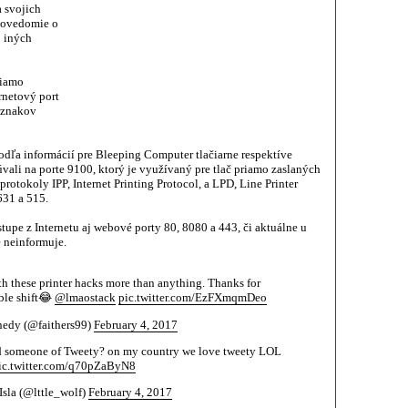
 svojich
povedomie o
o iných
riamo
rnetový port
 znakov
dľa informácií pre Bleeping Computer tlačiarne respektíve
úvali na porte 9100, ktorý je využívaný pre tlač priamo zaslaných
protokoly IPP, Internet Printing Protocol, a LPD, Line Printer
631 a 515.
upe z Internetu aj webové porty 80, 8080 a 443, či aktuálne u
e neinformuje.
th these printer hacks more than anything. Thanks for
ble shift😂
@lmaostack
pic.twitter.com/EzFXmqmDeo
edy (@faithers99)
February 4, 2017
 someone of Tweety? on my country we love tweety LOL
ic.twitter.com/q70pZaByN8
sla (@lttle_wolf)
February 4, 2017