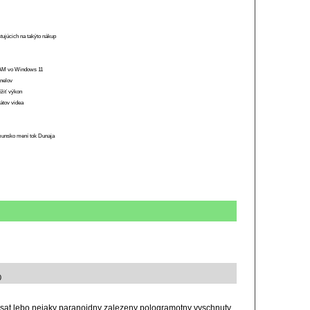
stujúcich na takýto nákup
 RAM vo Windows 11
anelov
ížiť výkon
átov videa
munsko mení tok Dunaja
0
sat lebo nejaky paranoidny zalezeny pologramotny vyschnuty