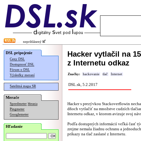
neprihlásený
Hacker vytlačil na 1
DSL pripojenie
Ceny DSL
z Internetu odkaz
Dostupnosť DSL
Fórum o DSL
Značky:
hackovanie
tlač
Internet
Výsledky meraní
DSL.sk, 5.2.2017
Satelitná mapa SR
Merače
Hacker s prezývkou Stackoverflowin necha
Speedmeter
Merania
dňoch vytlačiť na množstve cudzích tlačiar
Pingmeter
Internetu odkaz, v ktorom avizuje svoj návr
Googlemeter
Podľa dostupných informácií veľká časť týc
Hľadanie
zrejme nemala žiadnu ochranu a jednoduch
príkazy na tlač zaslané z Internetu.