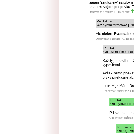
pojem "priekazny" nejakym
kazdom tvojom prispevku. T
Odpovedať
Známka: 4.0
Hodnotiť:
Re: TakJe
Od: syntaxterrorXXX | Pr
Ale nielen. Eventualne
Odpovedať
Známka: -7.1
Hodno
Re: TakJe
Od: eventuálne priek
Každý je postihnut
vypestoval.
Avšak, tento priek
prvky priekazne ab
npor. Mgr. Mário Ba
Odpovedať
Známka: 2.0
H
Re: TakJe
Od: syntaxterro
Pri splietani p
Odpovedať
Známka: 
Re: TakJe
Od reg.: An