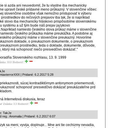
cie si azda ani neuvedomil, že tu vlastne iba mechanicky
ne upravil české prídavné meno průkazný. V slovenčine vôbec
nej slovenčine osobitne však nemožno pristupovať k výberu
 prostriedkov do rečových prejavov iba tak, že si napríklad
ké slovo iba mechanicky hláskovo prispôsobíme slovenskému
 systému a už tým bude náš prejav jazykovo
.Napríklad namiesto českého slova průkaz máme v slovenčine
 namiesto českého průkazka máme preukážka. A podobne aj
českého průkazný máme v slovenčine preukazný. Hovoríme
eukaznom doklade, o preukaznom dokumente, o preukaznom
preukaznom prostriedku, teda o doklade, dokumente, dôvode,
u, ktorý má schopnosť niečo presvedčivo dokázať."
oradňa Slovenského rozhlasu, 13. 9. 1999
ámka: 10.0
Hodnotiť:
akJe
ntaxterrorXXX | Pridané: 6.2.2017 5:28
priekaznosti, súcej kontradiktórnym antonymom priemernosti,
ukaznosť schopnosť presvedčivo dokázať preukázateľne prd
okladom.
á Internetová diskusia, teraz
ať
Známka: 3.3
Hodnotiť:
e: TakJe
 reg.: Anomalia | Pridané: 6.2.2017 6:07
zyk sa meni, vyvija, doplnuje... Mne ani tie cechizmy nevadia,