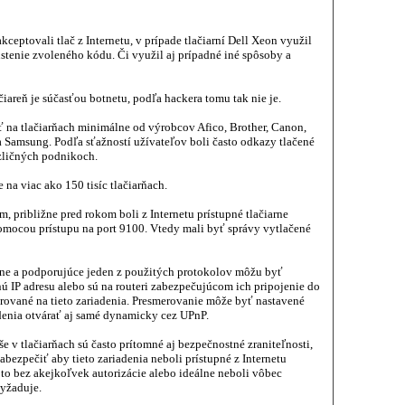
ceptovali tlač z Internetu, v prípade tlačiarní Dell Xeon využil
stenie zvoleného kódu. Či využil aj prípadné iné spôsoby a
čiareň je súčasťou botnetu, podľa hackera tomu tak nie je.
ť na tlačiarňach minimálne od výrobcov Afico, Brother, Canon,
 Samsung. Podľa sťažností užívateľov boli často odkazy tlačené
ozličných podnikoch.
na viac ako 150 tisíc tlačiarňach.
 približne pred rokom boli z Internetu prístupné tlačiarne
omocou prístupu na port 9100. Vtedy mali byť správy vytlačené
arne a podporujúce jeden z použitých protokolov môžu byť
nú IP adresu alebo sú na routeri zabezpečujúcom ich pripojenie do
erované na tieto zariadenia. Presmerovanie môže byť nastavené
denia otvárať aj samé dynamicky cez UPnP.
 v tlačiarňach sú často prítomné aj bezpečnostné zraniteľnosti,
bezpečiť aby tieto zariadenia neboli prístupné z Internetu
to bez akejkoľvek autorizácie alebo ideálne neboli vôbec
vyžaduje.