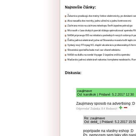
Najnovšie články:
Železnice predávajú dve tretiny lístkov elektronicky, po donútení ce
Alza nasadila dve novinky, jednu užitočnú a jednu kontroverznú
Záchrana misie na záchranu teleskopu Swift úspešne pokračuje
Microsoft v čase drahých pamätí sľubuje optimalizovať spotrebu
NASA pripravuje ISS na inštaláciu posledných nových solárnych p
Ďalšia jadrová elektráreň južne od Slovenska musela kvôli teplu zn
Vydaný nový FFmpeg 9.0, zlepšil akceleráciu profesionálnych form
Slovenská sporiteľňa bude mať cez víkend odstávku
NASA na diaľku na sonde Voyager 2 úspešne znížila spotrebu
Maďarsko jadrovú elektráreň nakoniec kompletne neodstavilo, Ru
Diskusia:
zaujimave
Od: karolkok | Pridané: 5.2.2017 12:30
Zaujimavy sposob na advertising :D
Odpovedať
Známka: 8.4
Hodnotiť:
Re: zaujimave
Od: debil_ | Pridané: 5.2.2017 15:5
popripade na vlastny eshop :D
Ps. nemozem sem taky vtip napi