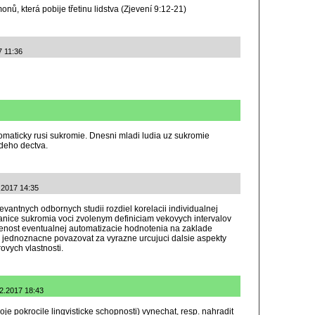
nů, která pobije třetinu lidstva (Zjevení 9:12-21)
7 11:36
maticky rusi sukromie. Dnesni mladi ludia uz sukromie
deho dectva.
.2017 14:35
vantnych odbornych studii rozdiel korelacii individualnej
ranice sukromia voci zvolenym definiciam vekovych intervalov
nenost eventualnej automatizacie hodnotenia na zaklade
e jednoznacne povazovat za vyrazne urcujuci dalsie aspekty
ovych vlastnosti.
.2.2017 18:43
je pokrocile lingvisticke schopnosti) vynechat, resp. nahradit