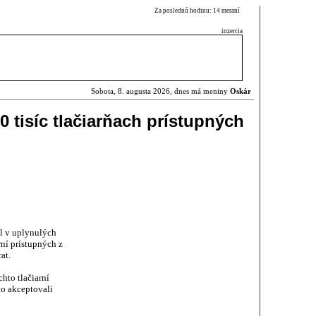
Za poslednú hodinu: 14 meraní
inzercia
Sobota, 8. augusta 2026, dnes má meniny
Oskár
50 tisíc tlačiarňach prístupných
l v uplynulých
ní prístupných z
at.
hto tlačiarní
o akceptovali