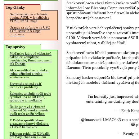
Stackoverflowin chcel týmto krokom podľa
Top články
informácií
pre Bleeping Computer zvýšiť 
sprístupňovaní tlačiarní bez firewallu aleb
Na Slovensku sa v tichosti
bezpečnostných nastavení.
vypína ADSL v lokalitách s
VDSL, už 31. mája
V niektorých verziách vytlačenej správy p
Orange sa doťahuje na UPC
a O2, spustí 2.5 Gbps
upozorňuje užívateľov aby si zatvorili inte
pripojenie
9100. V dvoch verziách je pomocou ASCII
vyobrazený robot, v ďalšej počítač.
Top správy
Stackoverflowin hľadal pomocou skriptu po
Maďarsko jadrovú elektráreň
nakoniec kompletne
prípadne ich ovládacie počítače, ktoré poč
neodstavilo, Rumunsko mení
dát dokumentov, a tiež portoch pre tlačové 
tok Dunaja
Daemon. Tieto protokoly využívajú porty 
Alza nasadila dve novinky,
jednu užitočnú a jednu
Samotný hacker odporúča blokovať pri príst
kontroverznú
niektorých modelov tlačiarní využíva aj ti
Slovensko.sk má opäť
technické problémy
Železnice znižujú kvôli teplu
I'm honestly just impressed wi
rýchlosť iba na 50 km/h,
spôsobuje to meškanie
entertaining me during my dou
Ďalšia jadrová elektráreň
— Faith Kenn
južne od Slovenska musela
kvôli teplu znížiť výkon
@lmaostack
LMAO! <3 can u send
V Poľsku spustili takmer
gigawatthodinové úložisko,
😂
p
z LiFePO4 článkov
— Remigio I
Telekom pridal 12 GB balík
pre Easy, chce zaň 12 eur