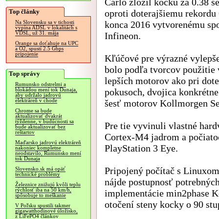
Carlo zložil kocku za 0.38 
Top články
oproti doterajšiemu rekordu 
konca 2016 vytvorenému sp
Na Slovensku sa v tichosti
vypína ADSL v lokalitách s
VDSL, už 31. mája
Infineon.
Orange sa doťahuje na UPC
a O2, spustí 2.5 Gbps
pripojenie
Kľúčové pre výrazné vylepše
bolo podľa tvorcov použitie
Top správy
lepších motorov ako pri dote
Rumunsko odstrelmi a
pokusoch, dvojica konkrétne
blokádou mení tok Dunaja,
aby udržalo jadrovú
elektráreň v chode
šesť motorov Kollmorgen S
Chrome sa bude
aktualizovať dvakrát
týždenne, v budúcnosti sa
Pre tie vyvinuli vlastné ha
bude aktualizovať bez
reštartov
Cortex-M4 jadrom a počiato
Maďarsko jadrovú elektráreň
PlayStation 3 Eye.
nakoniec kompletne
neodstavilo, Rumunsko mení
tok Dunaja
Pripojený počítač s Linuxom
Slovensko.sk má opäť
technické problémy
nájde postupnosť potrebnýc
Železnice znižujú kvôli teplu
rýchlosť iba na 50 km/h,
implementácie min2phase Ko
spôsobuje to meškanie
otočení steny kocky o 90 stu
V Poľsku spustili takmer
gigawatthodinové úložisko,
z LiFePO4 článkov