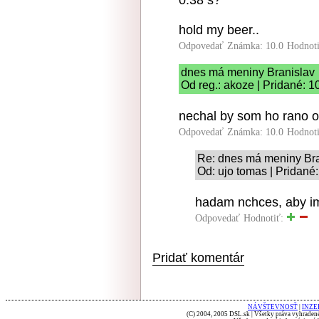
0.38 s?
hold my beer..
Odpovedať
Známka: 10.0
Hodnot
dnes má meniny Branislav
Od reg.: akoze | Pridané: 1
nechal by som ho rano obl
Odpovedať
Známka: 10.0
Hodnot
Re: dnes má meniny Bra
Od: ujo tomas | Pridané
hadam nchces, aby im 
Odpovedať
Hodnotiť:
Pridať komentár
NÁVŠTEVNOSŤ
|
INZE
(C) 2004, 2005 DSL.sk | Všetky práva vyhradené