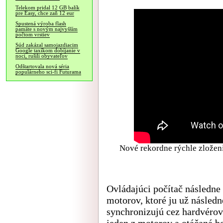
Telekom pridal 12 GB balík
pre Easy, chce zaň 12 eur
Spustená výroba flash
pamäte s novým najvyšším
počtom vrstiev
Súd zakázal samojazdiacim
Google taxíkom dobíjanie v
noci, rušili obyvateľov
Odštartovala nová séria
populárneho sci-fi Futurama
Nové rekordne rýchle zložen
Ovládajúci počítač následne
motorov, ktoré ju už následn
synchronizujú cez hardvérov
jeden z motorov a otáčaná bo