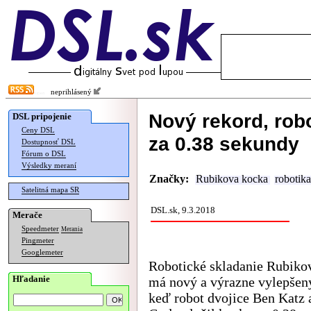
neprihlásený
Nový rekord, rob
DSL pripojenie
Ceny DSL
za 0.38 sekundy
Dostupnosť DSL
Fórum o DSL
Výsledky meraní
Značky:
Rubikova kocka
robotika
Satelitná mapa SR
DSL.sk, 9.3.2018
Merače
Speedmeter
Merania
Pingmeter
Googlemeter
Robotické skladanie Rubiko
Hľadanie
má nový a výrazne vylepšený
keď robot dvojice Ben Katz 