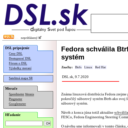
neprihlásený
Fedora schválila Bt
DSL pripojenie
Ceny DSL
systém
Dostupnosť DSL
Fórum o DSL
Značky:
Btrfs
Linux
Red Hat
Výsledky meraní
DSL.sk, 9.7.2020
Satelitná mapa SR
Merače
Známa linuxová distribúcia Fedora zrejme 
Speedmeter
Merania
pokročilý súborový systém Btrfs ako svoj 
Pingmeter
súborový systém.
Googlemeter
Návrh z konca júna totiž aktuálne
schválil
Hľadanie
FESCo, Fedora Engineering Steering Comm
O návrhu sme informovali v
tomto článku
,