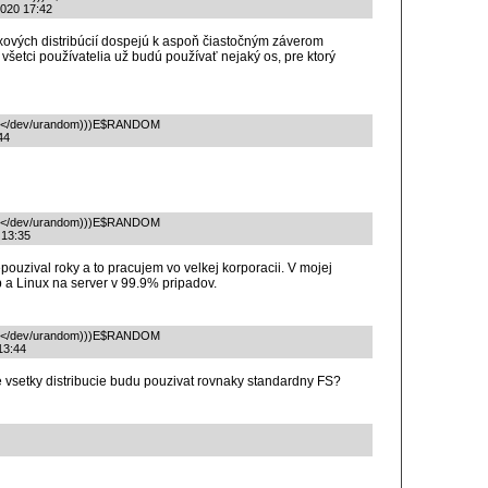
2020 17:42
nuxových distribúcií dospejú k aspoň čiastočným záverom
 všetci používatelia už budú používať nejaký os, pre ktorý
 -N2</dev/urandom)))E$RANDOM
44
 -N2</dev/urandom)))E$RANDOM
 13:35
uzival roky a to pracujem vo velkej korporacii. V mojej
 a Linux na server v 99.9% pripadov.
 -N2</dev/urandom)))E$RANDOM
 13:44
Ze vsetky distribucie budu pouzivat rovnaky standardny FS?