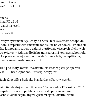
lavnou témou
osť Btrfs, ktoré
rdného
ch na PC už od
vanej na jeseň,
m a
dispozícii.
súborovým systémom typu copy-on-write, teda systémom schopným
odobu a zapisujúcim zmenenú podobu na novú pozíciu. Priamo sú
ité klonovanie súborov a ďalej využívanie viacerých blokových
viac zväzkov v jednom úložisku, transparentná kompresia, kontrola
 a preverenie jej stavu, online defragmentácia, deduplikácia,
lových zmien medzi snapshotmi.
ed Hat, pod ktorý komunitná distribúcia Fedora patrí, podporoval
v RHEL 8.0 ale podporu Btrfs úplne vypustil.
ciách už používa Btrfs ako štandardný súborový systém.
 ako štandardný vo verzii Fedora 16 a následne 17 v rokoch 2011
túpila pre viacero problémov a zostala pri štandardnom
snosti aj viacerými inými významnejšími distribúciami.