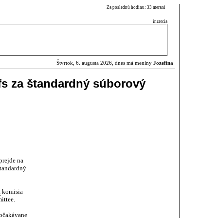
Za poslednú hodinu: 33 meraní
inzercia
Štvrtok, 6. augusta 2026, dnes má meniny
Jozefína
rfs za štandardný súborový
prejde na
štandardný
a
komisia
ittee.
 očakávane