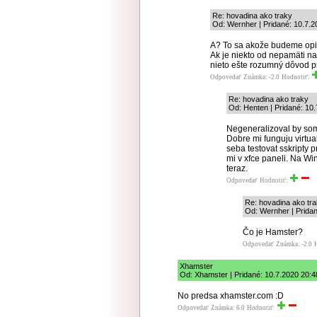
Re: hovadina ako traky
Od: Wernher | Pridané: 10.7.2
A? To sa akože budeme opi
Ak je niekto od nepamäti n
nieto ešte rozumný dôvod p
Odpovedať
Známka: -2.0
Hodnotiť:
Re: hovadina ako traky
Od: Henten | Pridané: 10
Negeneralizoval by som
Dobre mi funguju virtu
seba testovat sskripty 
mi v xfce paneli. Na Wi
teraz.
Odpovedať
Hodnotiť:
Re: hovadina ako tr
Od: Wernher | Pridan
Čo je Hamster?
Odpovedať
Známka: -2.0
Xhamster
Od: Xhamster | Pridané: 10.7.2020 20:4
No predsa xhamster.com :D
Odpovedať
Známka: 6.0
Hodnotiť: