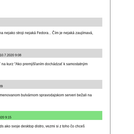
a nejako stroji nejaká Fedora... Čím je nejaká zaujímavá,
 10.7.2020 9:08
iť na kurz "Ako premýšľaním dochádzať k samostatným
09
emenovanom bulvárnom spravodajskom serveri bežali na
020 9:15
ds ako svoje desktop distro, vezmi si z toho čo chceš