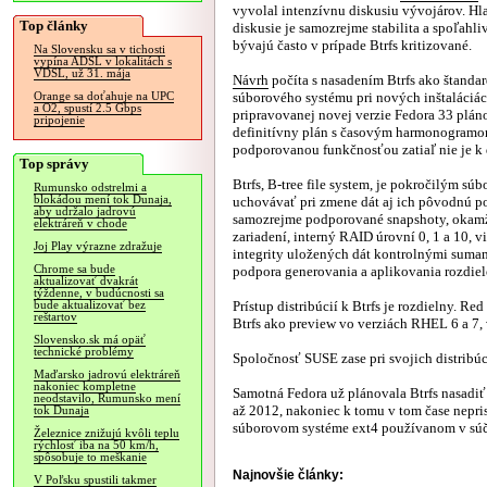
vyvolal intenzívnu diskusiu vývojárov. H
Top články
diskusie je samozrejme stabilita a spoľahliv
bývajú často v prípade Btrfs kritizované.
Na Slovensku sa v tichosti
vypína ADSL v lokalitách s
VDSL, už 31. mája
Návrh
počíta s nasadením Btrfs ako štanda
súborového systému pri nových inštaláciá
Orange sa doťahuje na UPC
a O2, spustí 2.5 Gbps
pripravovanej novej verzie Fedora 33 pláno
pripojenie
definitívny plán s časovým harmonogramo
podporovanou funkčnosťou zatiaľ nie je k 
Top správy
Btrfs, B-tree file system, je pokročilým 
Rumunsko odstrelmi a
blokádou mení tok Dunaja,
uchovávať pri zmene dát aj ich pôvodnú p
aby udržalo jadrovú
samozrejme podporované snapshoty, okamž
elektráreň v chode
zariadení, interný RAID úrovní 0, 1 a 10, 
Joj Play výrazne zdražuje
integrity uložených dát kontrolnými sumami
Chrome sa bude
podpora generovania a aplikovania rozdie
aktualizovať dvakrát
týždenne, v budúcnosti sa
Prístup distribúcií k Btrfs je rozdielny. R
bude aktualizovať bez
reštartov
Btrfs ako preview vo verziách RHEL 6 a 7, 
Slovensko.sk má opäť
technické problémy
Spoločnosť SUSE zase pri svojich distribú
Maďarsko jadrovú elektráreň
nakoniec kompletne
Samotná Fedora už plánovala Btrfs nasadiť
neodstavilo, Rumunsko mení
až 2012, nakoniec k tomu v tom čase nepris
tok Dunaja
súborovom systéme ext4 používanom v súča
Železnice znižujú kvôli teplu
rýchlosť iba na 50 km/h,
spôsobuje to meškanie
Najnovšie články:
V Poľsku spustili takmer