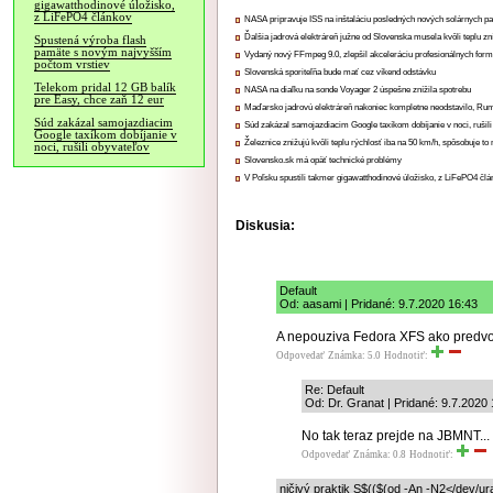
gigawatthodinové úložisko,
z LiFePO4 článkov
NASA pripravuje ISS na inštaláciu posledných nových solárnych p
Ďalšia jadrová elektráreň južne od Slovenska musela kvôli teplu zn
Spustená výroba flash
pamäte s novým najvyšším
Vydaný nový FFmpeg 9.0, zlepšil akceleráciu profesionálnych form
počtom vrstiev
Slovenská sporiteľňa bude mať cez víkend odstávku
Telekom pridal 12 GB balík
NASA na diaľku na sonde Voyager 2 úspešne znížila spotrebu
pre Easy, chce zaň 12 eur
Maďarsko jadrovú elektráreň nakoniec kompletne neodstavilo, Ru
Súd zakázal samojazdiacim
Súd zakázal samojazdiacim Google taxíkom dobíjanie v noci, rušili
Google taxíkom dobíjanie v
Železnice znižujú kvôli teplu rýchlosť iba na 50 km/h, spôsobuje t
noci, rušili obyvateľov
Slovensko.sk má opäť technické problémy
V Poľsku spustili takmer gigawatthodinové úložisko, z LiFePO4 čl
Diskusia:
Default
Od: aasami | Pridané: 9.7.2020 16:43
A nepouziva Fedora XFS ako predvo
Odpovedať
Známka: 5.0
Hodnotiť:
Re: Default
Od: Dr. Granat | Pridané: 9.7.2020
No tak teraz prejde na JBMNT...
Odpovedať
Známka: 0.8
Hodnotiť:
ničivý praktik S$(($(od -An -N2</de