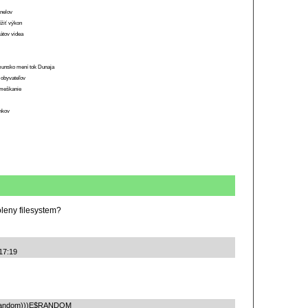
anelov
ížiť výkon
átov videa
munsko mení tok Dunaja
 obyvateľov
o meškanie
ánkov
leny filesystem?
 17:19
v/urandom)))E$RANDOM