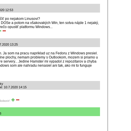
020 12:53
čiť po nejakom Linusovi?
a DOSe a potom na všakovakých Win, ten sotva nájde 1 nejaký,
rečo opustiť platformu Windows...
.7.2020 13:25
. Ja som na pracu napriklad uz na Fedoru z Windows presiel.
alne plochy, nemam problemy s Outlookom, mozem si priamo u
pre servery... Jedine Hamster mi vypadol z repozitarov a chyba
ndows som ale nahradu nenasiel ani tak, ako mi to funguje
aky
é: 10.7.2020 14:15
Hodnotiť:
8