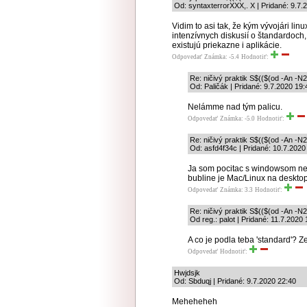
Od: syntaxterrorXXX,. X | Pridané: 9.7.
Vidim to asi tak, že kým vývojári li
intenzívnych diskusií o štandardoch,
existujú priekazne i aplikácie.
Odpovedať
Známka: -5.4
Hodnotiť:
Re: ničivý praktik S$(($(od -An
Od: Paličák | Pridané: 9.7.2020 19:
Nelámme nad tým palicu.
Odpovedať
Známka: -5.0
Hodnotiť:
Re: ničivý praktik S$(($(od -An
Od: asfd4f34c | Pridané: 10.7.2020
Ja som pocitac s windowsom nepo
bubline je Mac/Linux na desktop
Odpovedať
Známka: 3.3
Hodnotiť:
Re: ničivý praktik S$(($(od -An
Od reg.: palot | Pridané: 11.7.2020
A co je podla teba 'standard'? 
Odpovedať
Hodnotiť:
Hwjdsjk
Od: Sbduqj | Pridané: 9.7.2020 22:40
Meheheheh