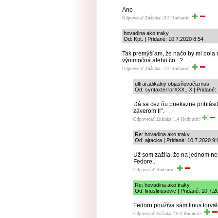
Ano
Odpovedať
Známka: -3.3
Hodnotiť:
hovadina ako traky
Od: Kpt. | Pridané: 10.7.2020 8:54
Tak premýšľam, že načo by mi bola n
výnimočná alebo čo...?
Odpovedať
Známka: -7.5
Hodnotiť:
ultraradikalny objasňovačizmus
Od: syntaxterrorXXX,. X | Pridané:
Dá sa cez ňu priekazne prihlás
záverom II".
Odpovedať
Známka: 1.4
Hodnotiť:
Re: hovadina ako traky
Od: ajtacka | Pridané: 10.7.2020 9:
Už som zažila, že na jednom n
Fedore...
Odpovedať
Hodnotiť:
Re: hovadina ako traky
Od: linuslinusovic | Pridané: 10.7.2
Fedoru používa sám linus torval
Odpovedať
Známka: 10.0
Hodnotiť: