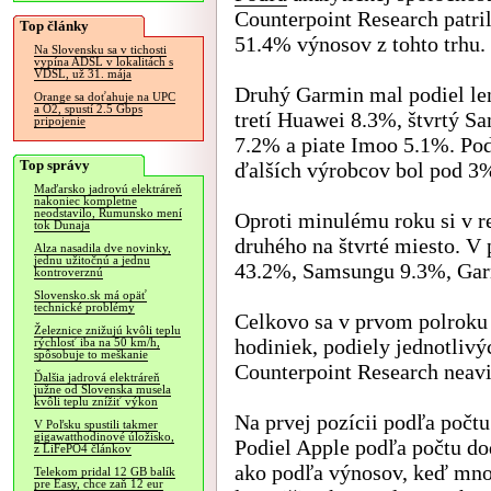
Counterpoint Research patri
Top články
51.4% výnosov z tohto trhu.
Na Slovensku sa v tichosti
vypína ADSL v lokalitách s
VDSL, už 31. mája
Druhý Garmin mal podiel le
Orange sa doťahuje na UPC
a O2, spustí 2.5 Gbps
tretí Huawei 8.3%, štvrtý S
pripojenie
7.2% a piate Imoo 5.1%. Pod
Top správy
ďalších výrobcov bol pod 3
Maďarsko jadrovú elektráreň
nakoniec kompletne
neodstavilo, Rumunsko mení
Oproti minulému roku si v r
tok Dunaja
druhého na štvrté miesto. V 
Alza nasadila dve novinky,
jednu užitočnú a jednu
43.2%, Samsungu 9.3%, Gar
kontroverznú
Slovensko.sk má opäť
technické problémy
Celkovo sa v prvom polroku
Železnice znižujú kvôli teplu
hodiniek, podiely jednotliv
rýchlosť iba na 50 km/h,
spôsobuje to meškanie
Counterpoint Research neavi
Ďalšia jadrová elektráreň
južne od Slovenska musela
kvôli teplu znížiť výkon
Na prvej pozícii podľa počtu
V Poľsku spustili takmer
gigawatthodinové úložisko,
Podiel Apple podľa počtu do
z LiFePO4 článkov
ako podľa výnosov, keď mno
Telekom pridal 12 GB balík
pre Easy, chce zaň 12 eur