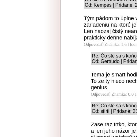
Od: Kempes | Pridané: 
Tým pádom to úplne v
zariadeniu na ktoré je
Len naozaj čistý nean
prakticky denne nabíj
Odpovedať
Známka: 1.6
Hodn
Re: Čo ste sa s koňo
Od: Gertrudo | Prida
Tema je smart hodi
To ze ty nieco nec
genius.
Odpovedať
Známka: 0.0
Re: Čo ste sa s koňo
Od: siirii | Pridané:
Zase raz trtko, kto
a len jeho názor je