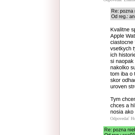
Re: pozna 
Od reg.: an
Kvalitne s
Apple Wat
ciastocne 
vsetkych 
ich histor
si naopak 
nakolko su
tom iba o 
skor odha
uroven str
Tym chcem
chces a hl
nosia ako
Odpovedať
Ho
Re: pozna nie