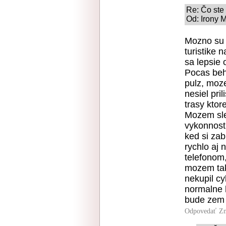
Re: Čo ste 
Od: Irony 
Mozno su p
turistike
sa lepsie 
Pocas behu
pulz, moz
nesiel pri
trasy ktor
Mozem sle
vykonnost,
ked si za
rychlo aj
telefonom,
mozem takt
nekupil c
normalne 
bude zem 
Odpovedať
Zn