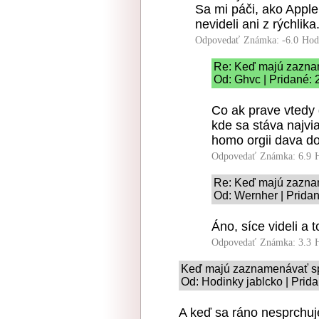
Sa mi páči, ako Apple
nevideli ani z rýchlika
Odpovedať
Známka: -6.0
Hod
Re: Keď majú zaznam
Od: Ghvc | Pridané: 
Co ak prave vtedy 
kde sa stáva najvi
homo orgii dava d
Odpovedať
Známka: 6.9
Re: Keď majú zaznam
Od: Wernher | Pridan
Áno, síce videli a
Odpovedať
Známka: 3.3
Keď majú zaznamenávať sp
Od: Hodinky jablcko | Prid
A keď sa ráno nesprchuj