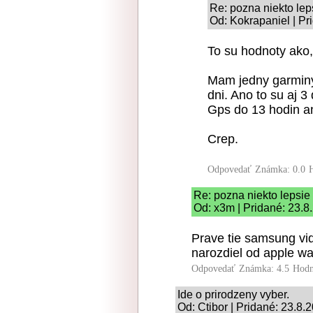
Re: pozna niekto le
Od: Kokrapaniel | Pr
To su hodnoty ako,
Mam jedny garminy
dni. Ano to su aj 3 
Gps do 13 hodin an
Crep.
Odpovedať
Známka: 0.0
Re: pozna niekto lepsie
Od: x3m | Pridané: 23.8
Prave tie samsung vid
narozdiel od apple wa
Odpovedať
Známka: 4.5
Hodn
Ide o prirodzeny vyber.
Od: Ctibor | Pridané: 23.8.