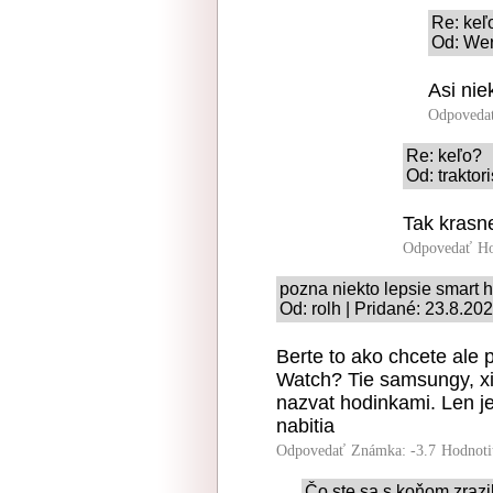
Re: keľ
Od: Wer
Asi nie
Odpoveda
Re: keľo?
Od: traktor
Tak krasn
Odpovedať
Ho
pozna niekto lepsie smart 
Od: rolh | Pridané: 23.8.20
Berte to ako chcete ale 
Watch? Tie samsungy, xi
nazvat hodinkami. Len je
nabitia
Odpovedať
Známka: -3.7
Hodnoti
Čo ste sa s koňom zrazil