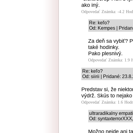
ako iný.
Odpovedať
Známka: -4.2
Hod
Re: keľo?
Od: Kempes | Pridan
Za deň sa vybiť? P
také hodinky.
Pako plesnivý.
Odpovedať
Známka: 1.9
Re: keľo?
Od: siirii | Pridané: 23.
Predstav si, že niekto
výdrž. Skús to nejako
Odpovedať
Známka: 1.6
Hodn
ultraradikalny empat
Od: syntaxterrorXXX,
Možno nejde ani ta