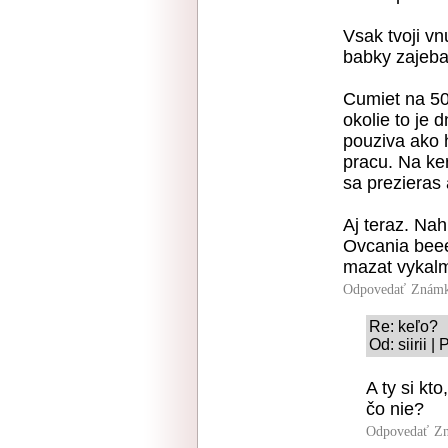
Vsak tvoji vn
babky zajebal
Cumiet na 50
okolie to je 
pouziva ako 
pracu. Na keru
sa prezieras
Aj teraz. Nah
Ovcania beee
mazat vykalm
Odpovedať
Známk
Re: keľo?
Od: siirii 
A ty si kt
čo nie?
Odpovedať
Zn