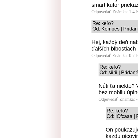
smart kufor priek
Odpovedať
Známka: 1.4
Re: keľo?
Od: Kempes | Pridan
Hej, každý deň nab
ďalších blbostiach
Odpovedať
Známka: 0.7
Re: keľo?
Od: siirii | Prida
Núti ťa niekto?
bez mobilu úpln
Odpovedať
Známka: -
Re: keľo?
Od: iOfcaaa | 
On poukazuje
kazdu picovin