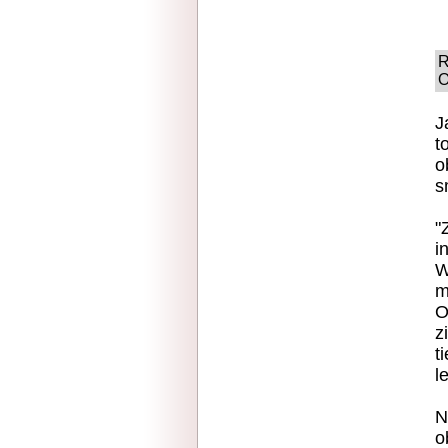
R
O
J
t
o
s
"
i
W
m
O
z
t
l
N
o