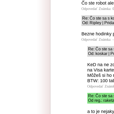
Čo ste robot al
Odpovedať
Známka: 0
Re: Čo ste sa s k
Od: Ripley | Prid
Bezne hodinky p
Odpovedať
Známka: -
Re: Čo ste sa 
Od: koskar | P
KeD na ne zo
na Visa karte
Môžeš si ho n
BTW: 100 tab
Odpovedať
Známk
Re: Čo ste sa 
Od reg.: raket
a to je nejak