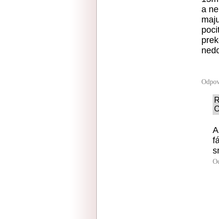
a ne
maju
poci
prek
nedo
Odpov
R
O
A
f
s
O