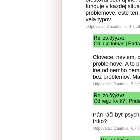
funguje v kazdej situa
problemove. este ten 
vela typov.
Odpovedať
Známka: -5.0
Hod
Re: zo,ôýýzvz
Od: ujo tomas | Prid
Clovece, neviem, c
problemove. A to 
ine od nemho nema
bez problemov. Ma
Odpovedať
Známka: 5.0
Re: zo,ôýýzvz
Od reg.: Kvík? | Pri
Pán ráči byť psych
trtko?
Odpovedať
Známka: 6.7
Re: zo,ôýýzvz