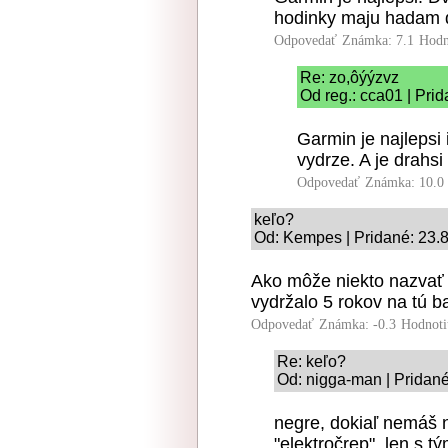
hodinky maju hadam d
Odpovedať
Známka: 7.1
Hodn
Re: zo,ôýýzvz
Od reg.: cca01 | Pri
Garmin je najlepsi 
vydrze. A je drahsi
Odpovedať
Známka: 10.0
keľo?
Od: Kempes | Pridané: 23.
Ako môže niekto nazvať 
vydržalo 5 rokov na tú b
Odpovedať
Známka: -0.3
Hodnoti
Re: keľo?
Od: nigga-man | Pridané
negre, dokiaľ nemáš n
"elektročrep". len s t