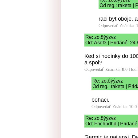
Od reg.: raketa |
raci byt oboje, 
Odpovedať
Známka: 1
Re: zo,ôýýzvz
Od: Asdf3 | Pridané: 24
Ked si hodinky do 100
a spol?
Odpovedať
Známka: 8.0
Hodn
Re: zo,ôýýzvz
Od reg.: raketa | Pri
bohaci.
Odpovedať
Známka: 10.0
Re: zo,ôýýzvz
Od: Fhchhdhd | Pridané
Garmin je najlepsi. D