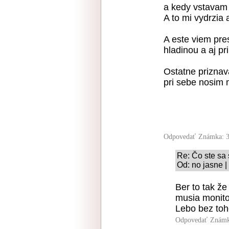
a kedy vstavam
A to mi vydrzia a
A este viem pre
hladinou a aj pr
Ostatne priznav
pri sebe nosim 
Odpovedať
Známka: 3
Re: Čo ste sa 
Od: no jasne |
Ber to tak ž
musia monitor
Lebo bez toh
Odpovedať
Známk