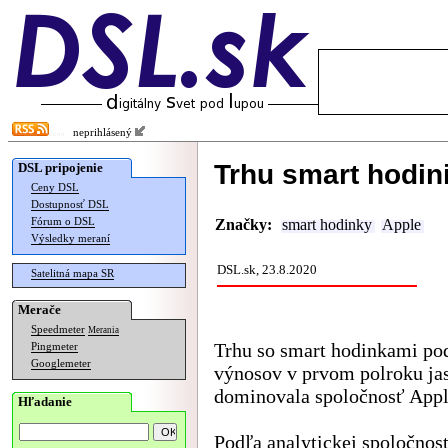
neprihlásený
Trhu smart hodin
DSL pripojenie
Ceny DSL
Dostupnosť DSL
Fórum o DSL
Značky:
smart hodinky
Apple
Výsledky meraní
DSL.sk, 23.8.2020
Satelitná mapa SR
Merače
Speedmeter
Merania
Trhu so smart hodinkami po
Pingmeter
Googlemeter
výnosov v prvom polroku ja
dominovala spoločnosť Appl
Hľadanie
Podľa
analytickej spoločnost