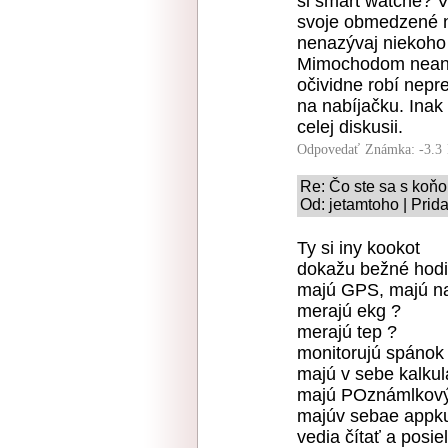
si smart watche? V
svoje obmedzené n
nenazývaj niekoho
Mimochodom neandr
očividne robí nep
na nabíjačku. Inak 
celej diskusii.
Odpovedať
Známka: -3.3
Re: Čo ste sa s koňo
Od: jetamtoho | Prid
Ty si iny kookot
dokažu bežné hodin
majú GPS, majú na
merajú ekg ?
merajú tep ?
monitorujú spánok
majú v sebe kalkul
majú POznámlkový
majúv sebae appku
vedia čítať a posie