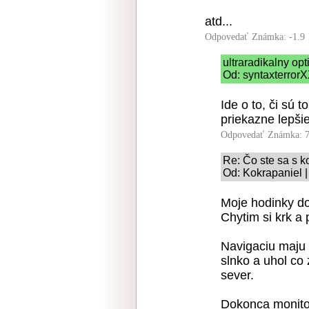
atd...
Odpovedať
Známka: -1.9
ultraradikalny op
Od: syntaxterrorX
Ide o to, či sú t
priekazne lepši
Odpovedať
Známka: 7
Re: Čo ste sa s k
Od: Kokrapaniel |
Moje hodinky do
Chytim si krk a
Navigaciu maju 
slnko a uhol co 
sever.
Dokonca monito