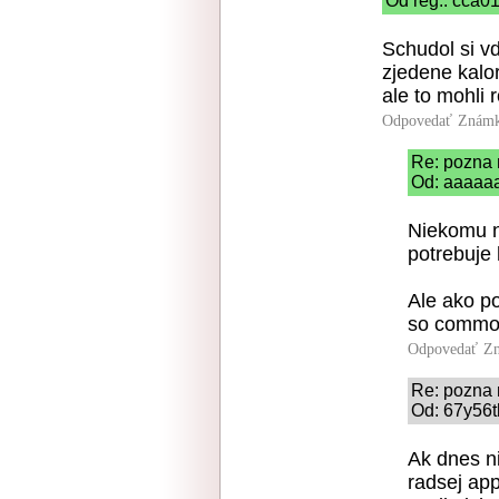
Od reg.: cca01
Schudol si vd
zjedene kalo
ale to mohli 
Odpovedať
Známk
Re: pozna 
Od: aaaaaa
Niekomu na
potrebuje 
Ale ako p
so commo
Odpovedať
Zn
Re: pozna 
Od: 67y56t
Ak dnes n
radsej app