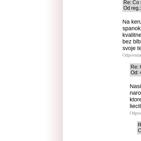
Re: Čo 
Od reg.:
Na keru
spanok 
kvalitn
bez blb
svoje t
Odpoveda
Re: 
Od: 
Nasi
naro
ktor
liecit
Odpov
R
O