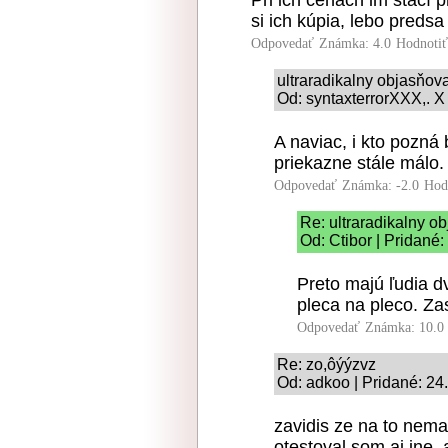
Pri ich cenách im stačí 
si ich kúpia, lebo predsa
Odpovedať
Známka: 4.0
Hodnoti
ultraradikalny objasňo
Od: syntaxterrorXXX,. X
A naviac, i kto pozná b
priekazne stále málo.
Odpovedať
Známka: -2.0
Hod
Re: ultraradikalny 
Od: Ctibor | Pridané
Preto majú ľudia d
pleca na pleco. Za
Odpovedať
Známka: 10.0
Re: zo,ôýýzvz
Od: adkoo | Pridané: 24
zavidis ze na to nem
otestoval som aj ine,