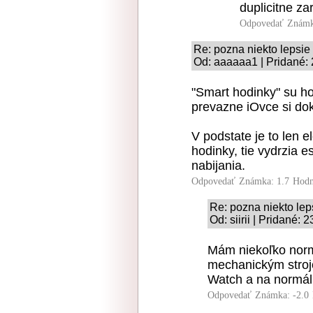
duplicitne za
Odpovedať
Známk
Re: pozna niekto lepsie
Od: aaaaaa1 | Pridané:
"Smart hodinky" su ho
prevazne iOvce si dok
V podstate je to len e
hodinky, tie vydrzia 
nabijania.
Odpovedať
Známka: 1.7
Hodn
Re: pozna niekto le
Od: siirii | Pridané:
Mám niekoľko normá
mechanickým strojo
Watch a na normál
Odpovedať
Známka: -2.0