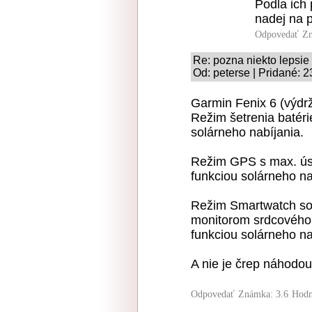
Podla ich
nadej na p
Odpovedať
Zn
Re: pozna niekto lepsie
Od: peterse | Pridané: 
Garmin Fenix 6 (výdrž
Režim šetrenia batéri
solárneho nabíjania.
Režim GPS s max. úsp
funkciou solárneho na
Režim Smartwatch so 
monitorom srdcového t
funkciou solárneho na
A nie je črep náhodou
Odpovedať
Známka: 3.6
Hodn