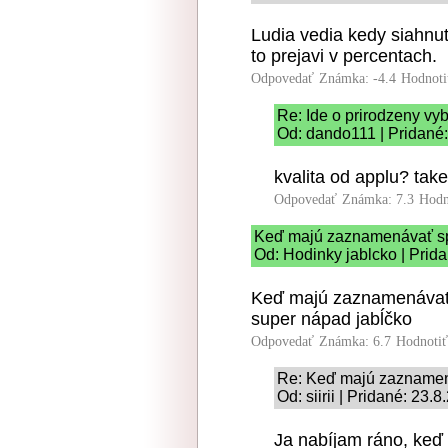
Ludia vedia kedy siahnu
to prejavi v percentach.
Odpovedať
Známka: -4.4
Hodnoti
Re: Ide o prirodzeny vyb
Od: dando111 | Pridané
kvalita od applu? tak
Odpovedať
Známka: 7.3
Hodn
Keď majú zaznamenávať sp
Od: Hodinky jablcko | Prid
Keď majú zaznamenávať v
super nápad jabĺčko
Odpovedať
Známka: 6.7
Hodnoti
Re: Keď majú zaznamená
Od: siirii | Pridané: 23.
Ja nabíjam ráno, keď 