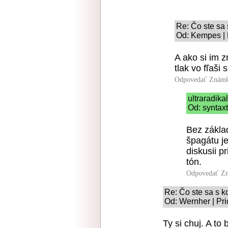
Re: Čo ste sa 
Od: Kempes | 
A ako si im 
tlak vo fľaši
Odpovedať
Známk
ultraradik
Od: syntaxt
Bez zákla
špagátu je
diskusii p
tón.
Odpovedať
Zn
Re: Čo ste sa s k
Od: Wernher | Pri
Ty si chuj. A to