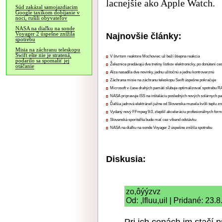
lacnejšie ako Apple Watch.
Súd zakázal samojazdiacim
Google taxíkom dobíjanie v
noci, rušili obyvateľov
NASA na diaľku na sonde
Najnovšie články:
Voyager 2 úspešne znížila
spotrebu
Misia na záchranu teleskopu
Swift ešte nie je stratená,
V štvrtom reaktore Mochoviec už beží štiepna reakcia
podarilo sa spomaliť jej
Železnice predávajú dve tretiny lístkov elektronicky, po donútení ce
otáčanie
Alza nasadila dve novinky, jednu užitočnú a jednu kontroverznú
Záchrana misie na záchranu teleskopu Swift úspešne pokračuje
Microsoft v čase drahých pamätí sľubuje optimalizovať spotrebu
NASA pripravuje ISS na inštaláciu posledných nových solárnych p
Ďalšia jadrová elektráreň južne od Slovenska musela kvôli teplu zn
Vydaný nový FFmpeg 9.0, zlepšil akceleráciu profesionálnych form
Slovenská sporiteľňa bude mať cez víkend odstávku
NASA na diaľku na sonde Voyager 2 úspešne znížila spotrebu
Diskusia:
zo,ôýýzvz
Od: ,lfluu,uil | Pridané: 23