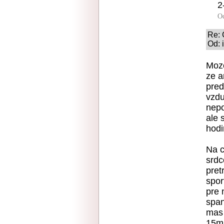
2
O
Re: 
Od: 
Moze
ze a
pred
vzdu
nepo
ale 
hodi
Na c
srdc
pret
spor
pre 
span
mas 
15mi