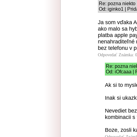
Re: pozna niekto
Od: iginko1 | Pri
Ja som vďaka Ap
ako malo sa hyb
platba apple pay
nenahraditeľné 
bez telefonu v p
Odpovedať
Známka: 0
Re: pozna nie
Od: iOfcaaa | 
Ak si to mysle
Inak si uka
Nevediet bez 
kombinacii s
Boze, zosli k
Odpovedať
Známk