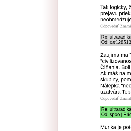
Tak logicky, 
prejavu prie
neobmedzuje
Odpovedať
Známk
Re: ultraradik
Od: &#128513;
Zaujíma ma Tv
"civilizovano
Číňania. Boli
Ak máš na my
skupiny, pom
Nálepka "nec
uzatvára Teb
Odpovedať
Známk
Re: ultraradik
Od: spoo | Pri
Murika je po