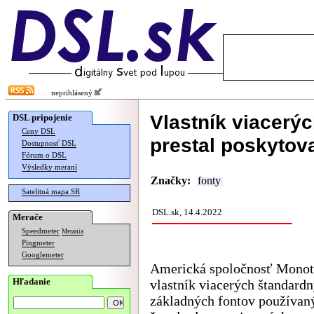
neprihlásený
Vlastník viacerý
DSL pripojenie
Ceny DSL
prestal poskyto
Dostupnosť DSL
Fórum o DSL
Výsledky meraní
Značky:
fonty
Satelitná mapa SR
DSL.sk, 14.4.2022
Merače
Speedmeter
Merania
Pingmeter
Googlemeter
Americká spoločnosť Monot
Hľadanie
vlastník viacerých štandard
základných fontov používan