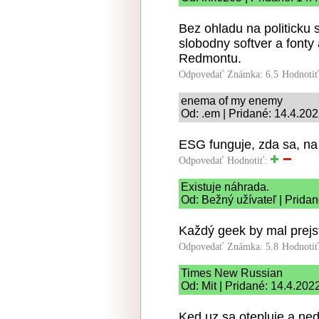
Bez ohladu na politicku s
slobodny softver a fonty 
Redmontu.
Odpovedať
Známka: 6.5
Hodnoti
enema of my enemy
Od: .em | Pridané: 14.4.20
ESG funguje, zda sa, na
Odpovedať
Hodnotiť:
Existuje náhrada.
Od: Bežný užívateľ | Prida
Každý geek by mal prej
Odpovedať
Známka: 5.8
Hodnoti
Times New Russian
Od: Mit | Pridané: 14.4.202
Ked uz sa otepluje a ned