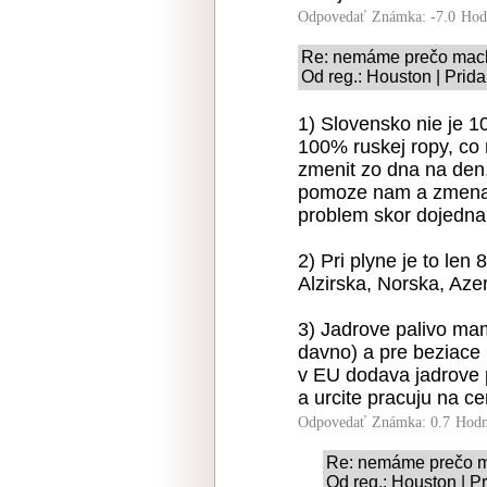
Odpovedať
Známka: -7.0
Hod
Re: nemáme prečo mac
Od reg.: Houston | Prid
1) Slovensko nie je 1
100% ruskej ropy, co n
zmenit zo dna na den, 
pomoze nam a zmena d
problem skor dojedna
2) Pri plyne je to le
Alzirska, Norska, Aze
3) Jadrove palivo ma
davno) a pre beziace
v EU dodava jadrove 
a urcite pracuju na cert
Odpovedať
Známka: 0.7
Hodn
Re: nemáme prečo 
Od reg.: Houston | P