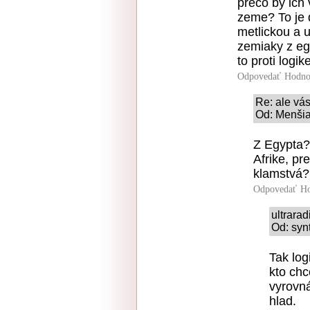
preco by ich 
zeme? To je d
metlickou a 
zemiaky z egy
to proti logik
Odpovedať
Hodno
Re: ale vás
Od: Menšia
Z Egypta? 
Afrike, pr
klamstvá?
Odpovedať
Ho
ultrara
Od: syn
Tak log
kto chc
vyrovná
hlad.