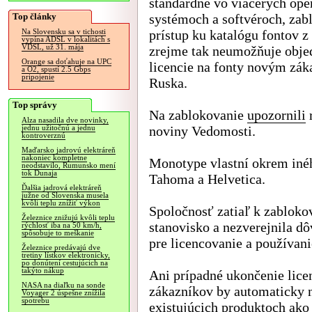
štandardne vo viacerých op
Top články
systémoch a softvéroch, zab
prístup ku katalógu fontov z
Na Slovensku sa v tichosti
vypína ADSL v lokalitách s
VDSL, už 31. mája
zrejme tak neumožňuje obje
Orange sa doťahuje na UPC
licencie na fonty novým zá
a O2, spustí 2.5 Gbps
pripojenie
Ruska.
Top správy
Na zablokovanie
upozornili
Alza nasadila dve novinky,
noviny Vedomosti.
jednu užitočnú a jednu
kontroverznú
Maďarsko jadrovú elektráreň
nakoniec kompletne
Monotype vlastní okrem iné
neodstavilo, Rumunsko mení
tok Dunaja
Tahoma a Helvetica.
Ďalšia jadrová elektráreň
južne od Slovenska musela
kvôli teplu znížiť výkon
Spoločnosť zatiaľ k zabloko
Železnice znižujú kvôli teplu
stanovisko a nezverejnila d
rýchlosť iba na 50 km/h,
spôsobuje to meškanie
pre licencovanie a používani
Železnice predávajú dve
tretiny lístkov elektronicky,
po donútení cestujúcich na
takýto nákup
Ani prípadné ukončenie lice
NASA na diaľku na sonde
zákazníkov by automaticky 
Voyager 2 úspešne znížila
spotrebu
existujúcich produktoch ako