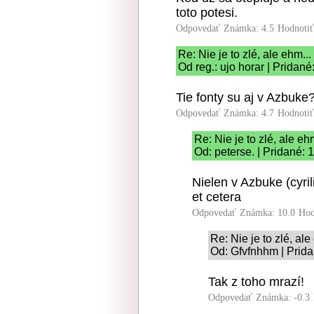
toto potesi.
Odpovedať
Známka: 4.5
Hodnoti
Re: Nie je to zlé, ale ehm...
Od reg.: ujo horar | Pridan
Tie fonty su aj v Azbuke?
Odpovedať
Známka: 4.7
Hodnoti
Re: Nie je to zlé, ale ehm
Od: peterse. | Pridané: 
Nielen v Azbuke (cyri
et cetera
Odpovedať
Známka: 10.0
Hod
Re: Nie je to zlé, ale
Od: Gfvfnhhm | Prida
Tak z toho mrazí!
Odpovedať
Známka: -0.3