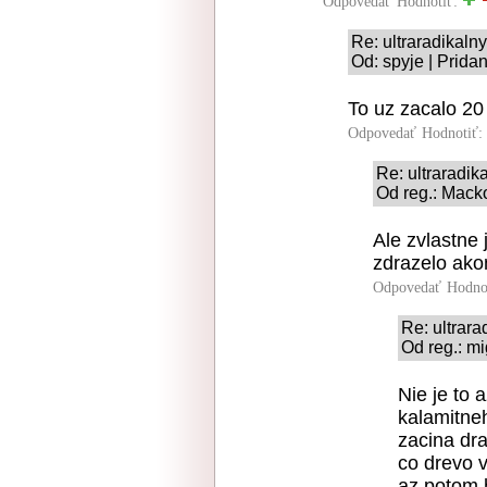
Odpovedať
Hodnotiť:
Re: ultraradikal
Od: spyje | Prida
To uz zacalo 20
Odpovedať
Hodnotiť:
Re: ultraradi
Od reg.: Mack
Ale zvlastne 
zdrazelo akon
Odpovedať
Hodno
Re: ultrar
Od reg.: mi
Nie je to 
kalamitneh
zacina dra
co drevo 
az potom h