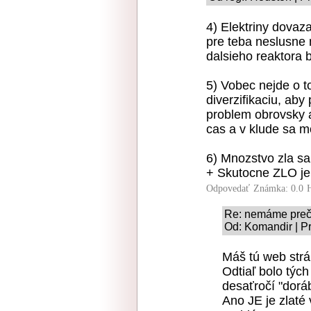
4) Elektriny dovaz
pre teba neslusne 
dalsieho reaktora
5) Vobec nejde o to
diverzifikaciu, ab
problem obrovsky a
cas a v klude sa m
6) Mnozstvo zla sa
+ Skutocne ZLO je 
Odpovedať
Známka: 0.0
Re: nemáme preč
Od: Komandir | P
Máš tú web strá
Odtiaľ bolo týc
desaťročí "dor
Ano JE je zlaté 