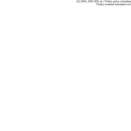
(C) 2004, 2005 DSL.sk | Všetky práva vyhradené
Všetky uvedené informácie sú b