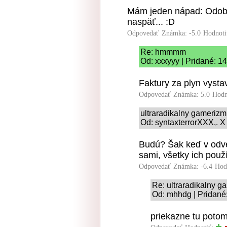
Mám jeden nápad: Odober
naspäť... :D
Odpovedať
Známka: -5.0
Hodnoti
Re: hmmmm
Od: xxxyyy | Pridané: 1
Faktury za plyn vysta
Odpovedať
Známka: 5.0
Hodn
ultraradikalny gameriz
Od: syntaxterrorXXX,. X
Budú? Šak keď v odve
sami, všetky ich použ
Odpovedať
Známka: -6.4
Hod
Re: ultraradikalny 
Od: mhhdg | Pridané
priekazne tu poto