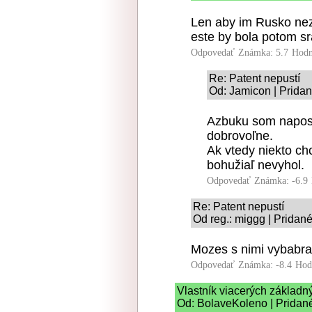
Len aby im Rusko nez
este by bola potom s
Odpovedať
Známka: 5.7
Hodn
Re: Patent nepustí
Od: Jamicon | Pridan
Azbuku som naposl
dobrovoľne.
Ak vtedy niekto chc
bohužiaľ nevyhol.
Odpovedať
Známka: -6.9
Re: Patent nepustí
Od reg.: miggg | Pridan
Mozes s nimi vybabrat 
Odpovedať
Známka: -8.4
Hod
Vlastník viacerých základn
Od: BolaveKoleno | Pridan