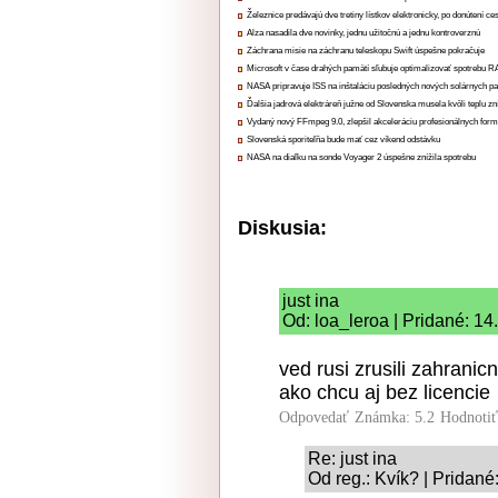
Železnice predávajú dve tretiny lístkov elektronicky, po donútení ce
Alza nasadila dve novinky, jednu užitočnú a jednu kontroverznú
Záchrana misie na záchranu teleskopu Swift úspešne pokračuje
Microsoft v čase drahých pamätí sľubuje optimalizovať spotrebu
NASA pripravuje ISS na inštaláciu posledných nových solárnych p
Ďalšia jadrová elektráreň južne od Slovenska musela kvôli teplu zn
Vydaný nový FFmpeg 9.0, zlepšil akceleráciu profesionálnych form
Slovenská sporiteľňa bude mať cez víkend odstávku
NASA na diaľku na sonde Voyager 2 úspešne znížila spotrebu
Diskusia:
just ina
Od: loa_leroa | Pridané: 14
ved rusi zrusili zahrani
ako chcu aj bez licencie
Odpovedať
Známka: 5.2
Hodnoti
Re: just ina
Od reg.: Kvík? | Pridané