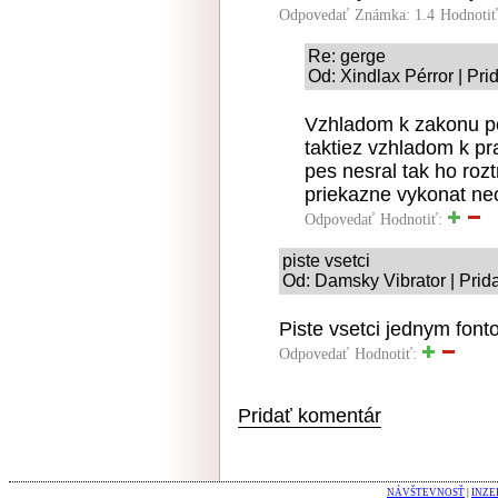
Odpovedať
Známka: 1.4
Hodnoti
Re: gerge
Od: Xindlax Pérror | Pr
Vzhladom k zakonu p
taktiez vzhladom k pr
pes nesral tak ho rozt
priekazne vykonat ne
Odpovedať
Hodnotiť:
piste vsetci
Od: Damsky Vibrator | Prid
Piste vsetci jednym font
Odpovedať
Hodnotiť:
Pridať komentár
NÁVŠTEVNOSŤ
|
INZE