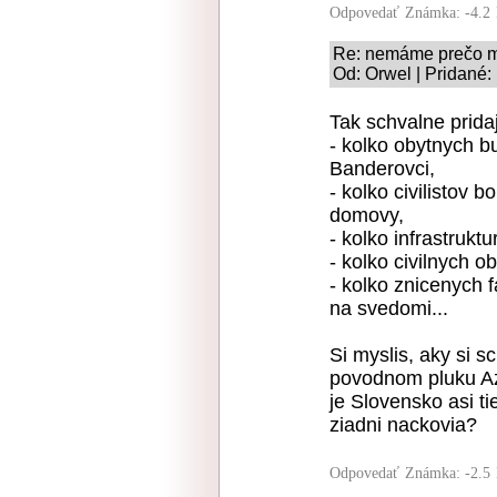
Odpovedať
Známka: -4.2
Re: nemáme prečo 
Od: Orwel | Pridané:
Tak schvalne prida
- kolko obytnych bu
Banderovci,
- kolko civilistov b
domovy,
- kolko infrastruktur
- kolko civilnych o
- kolko znicenych
na svedomi...
Si myslis, aky si sc
povodnom pluku Azo
je Slovensko asi ti
ziadni nackovia?
Odpovedať
Známka: -2.5