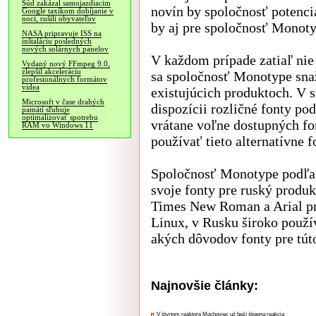
Súd zakázal samojazdiacim
novín by spoločnosť potenciá
Google taxíkom dobíjanie v
noci, rušili obyvateľov
by aj pre spoločnosť Monoty
NASA pripravuje ISS na
inštaláciu posledných
nových solárnych panelov
V každom prípade zatiaľ nie
Vydaný nový FFmpeg 9.0,
zlepšil akceleráciu
sa spoločnosť Monotype snaž
profesionálnych formátov
videa
existujúcich produktoch. V s
Microsoft v čase drahých
dispozícii rozličné fonty p
pamätí sľubuje
optimalizovať spotrebu
vrátane voľne dostupných fo
RAM vo Windows 11
používať tieto alternatívne f
Spoločnosť Monotype podľa 
svoje fonty pre ruský produ
Times New Roman a Arial pre
Linux, v Rusku široko použí
akých dôvodov fonty pre túto
Najnovšie články:
V štvrtom reaktore Mochoviec už beží štiepna reakcia