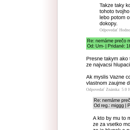
Takze taky ko
tohoto tvojho
lebo potom on
dokopy.
Odpovedať
Hodno
Re: nemáme prečo 
Od: Um- | Pridané: 1
Presne takym ako t
ze najvacsi hlupaci
Ak myslis Vazne co s
vlastnom zaujme d
Odpovedať
Známka: 5.0
Re: nemáme preč
Od reg.: miggg | 
A kto by mu to m
ze za vsetko mo