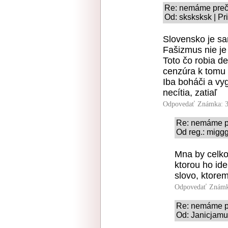
Re: nemáme preč
Od: sksksksk | Pr
Slovensko je sa
Fašizmus nie je 
Toto čo robia de
cenzúra k tomu 
Iba boháči a vy
necítia, zatiaľ
Odpovedať
Známka: 3
Re: nemáme p
Od reg.: miggg
Mna by celko
ktorou ho iden
slovo, ktore
Odpovedať
Známk
Re: nemáme p
Od: Janicjamuz