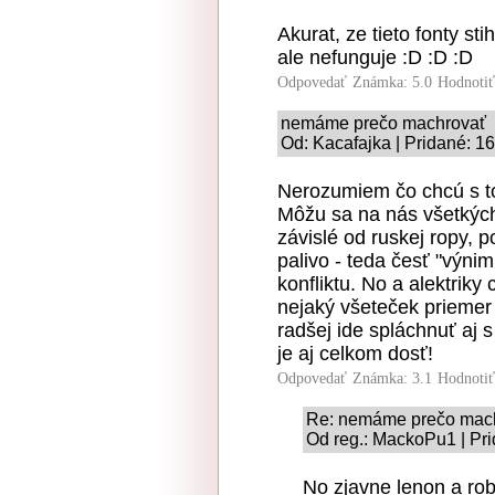
Akurat, ze tieto fonty s
ale nefunguje :D :D :D
Odpovedať
Známka: 5.0
Hodnoti
nemáme prečo machrovať
Od: Kacafajka | Pridané: 1
Nerozumiem čo chcú s to
Môžu sa na nás všetkých
závislé od ruskej ropy,
palivo - teda česť "výnim
konfliktu. No a alektrik
nejaký všeteček priemer
radšej ide spláchnuť aj s
je aj celkom dosť!
Odpovedať
Známka: 3.1
Hodnoti
Re: nemáme prečo mac
Od reg.: MackoPu1 | Pri
No zjavne lenon a robk