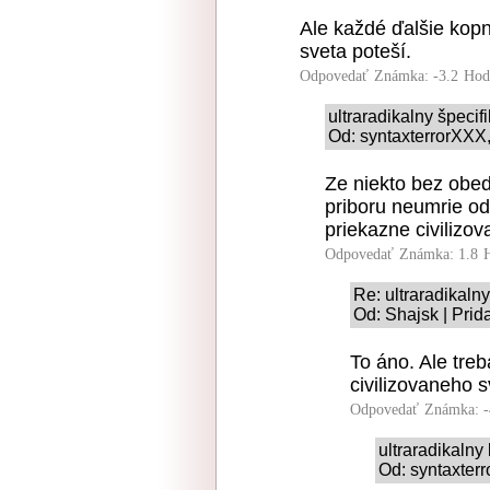
Ale každé ďalšie kopn
sveta poteší.
Odpovedať
Známka: -3.2
Hod
ultraradikalny špeci
Od: syntaxterrorXXX,
Ze niekto bez obe
priboru neumrie od
priekazne civilizov
Odpovedať
Známka: 1.8
Re: ultraradikaln
Od: Shajsk | Prid
To áno. Ale treb
civilizovaneho s
Odpovedať
Známka: -
ultraradikaln
Od: syntaxterr