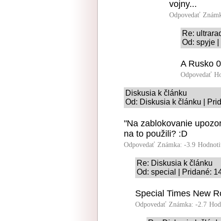
vojny...
Odpovedať
Známk
Re: ultrara
Od: spyje |
A Rusko 0
Odpovedať
Ho
Diskusia k článku
Od: Diskusia k článku | Pri
"Na zablokovanie upozorn
na to použili? :D
Odpovedať
Známka: -3.9
Hodnoti
Re: Diskusia k článku
Od: special | Pridané: 1
Special Times New R
Odpovedať
Známka: -2.7
Hod