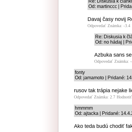
Re: Diskusia k článk
Od: martinccc | Prid
Davaj časy novij 
Odpovedať
Známka: -3.4
Re: Diskusia k čl
Od: no hádaj | Pr
Azbuka sans ser
Odpovedať
Známka: -
fonty
Od: jamamoto | Pridané: 14
rusov tak trápia nejake l
Odpovedať
Známka: 2.7
Hodnoti
hmmmm
Od: ajtacka | Pridané: 14.4
Ako teda budú chodiť fak