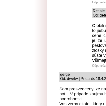
Odpoveda
Re: ale 
Od: def
O obili
to je/b
cene i
je, ze 
pestova
zložky 
súšte v
Všímajt
Odpoveda
gerge
Od: dwefw | Pridané: 18.4.
Som presvedceny, ze na r
bot... V pripade zaujmu
podrobnosti.
Vas verny citatel, ktory