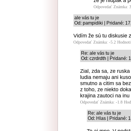
ze je hlupak a 
Odpovedať
Známka: 3
ale vás tu je
Od: pampidiki | Pridané: 1
Vidím že sú tu diskusie 
Odpovedať
Známka: -5.2
Hodnoti
Re: ale vás tu je
Od: czrdrdth | Pridané: 
Zial, zda sa, ze rusk
ludia nemaju ani kusok
smutno a citim sa bez
z toho, ze niekto doka
krajina zautoci na inu
Odpovedať
Známka: -1.8
Hod
Re: ale vás tu je
Od: Hlas | Pridané: 