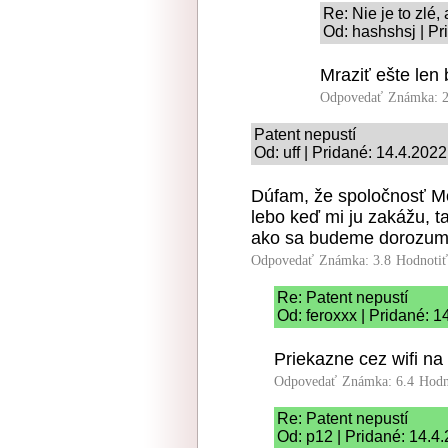
Re: Nie je to zlé, 
Od: hashshsj | Pr
Mraziť ešte len
Odpovedať
Známka: 2
Patent nepustí
Od: uff | Pridané: 14.4.202
Dúfam, že spoločnosť M
lebo keď mi ju zakážu, 
ako sa budeme dorozum
Odpovedať
Známka: 3.8
Hodnoti
Re: Patent nepustí
Od: feroxxx | Pridané: 
Priekazne cez wifi na 
Odpovedať
Známka: 6.4
Hodn
Re: Patent nepustí
Od: p12 | Pridané: 14.4