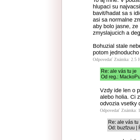
To aj mne. V podsta
hlupaci su najvacsi
bavit/hadat sa s id
asi sa normalne zm
aby bolo jasne, ze
zmyslajucich a deg
Bohuzial stale neb
potom jednoducho 
Odpovedať
Známka: 2.5
Re: ale vás tu je
Od reg.: MackoPu
Vzdy ide len o p
alebo holia. Ci 
odvozia vsetky 
Odpovedať
Známka: 1
Re: ale vás tu 
Od: buzfzuu | 