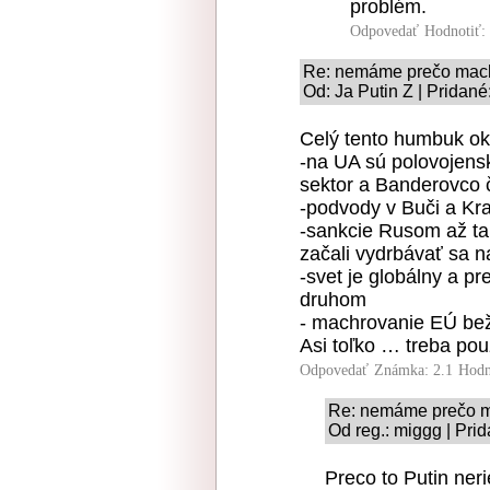
problém.
Odpovedať
Hodnotiť:
Re: nemáme prečo mac
Od: Ja Putin Z | Pridané
Celý tento humbuk ok
-na UA sú polovojensk
sektor a Banderovco č
-podvody v Buči a Kr
-sankcie Rusom až ta
začali vydrbávať sa na 
-svet je globálny a pre
druhom
- machrovanie EÚ bežn
Asi toľko … treba pou
Odpovedať
Známka: 2.1
Hodn
Re: nemáme prečo 
Od reg.: miggg | Pri
Preco to Putin ner