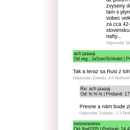
zvyseny do
tam s plyn
vobec velk
za cca 42
slovensku
nafty...
Odpovedať
Ho
ach jaaaaj
Od reg.: JaSomToVedel | Pr
Tak a teraz sa Rusi z to
Odpovedať
Známka: 4.9
Hodnoti
Re: ach jaaaaj
Od: hi hi hi | Pridané: 1
Presne a nám bude z
Odpovedať
Známka: -3.3
Hod
mmmmmmm
Od: lhx6205 | Pridané: 14.