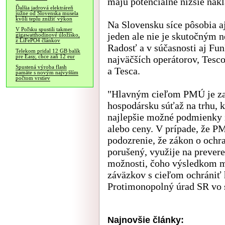
majú potenciálne nižšie nák
Ďalšia jadrová elektráreň
južne od Slovenska musela
kvôli teplu znížiť výkon
Na Slovensku síce pôsobia a
V Poľsku spustili takmer
jeden ale nie je skutočným 
gigawatthodinové úložisko,
z LiFePO4 článkov
Radosť a v súčasnosti aj Fu
Telekom pridal 12 GB balík
pre Easy, chce zaň 12 eur
najväčších operátorov, Tesc
Spustená výroba flash
a Tesca.
pamäte s novým najvyšším
počtom vrstiev
"Hlavným cieľom PMÚ je zab
hospodársku súťaž na trhu, 
najlepšie možné podmienky z
alebo ceny. V prípade, že P
podozrenie, že zákon o ochr
porušený, využije na prevere
možnosti, čoho výsledkom mô
záväzkov s cieľom ochrániť 
Protimonopolný úrad SR vo
Najnovšie články: