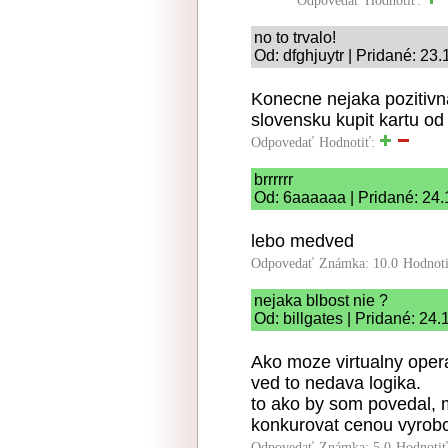
Odpovedať
Hodnotiť:
no to trvalo!
Od: dfghjuytr | Pridané: 23
Konecne nejaka pozitivn
slovensku kupit kartu od 
Odpovedať
Hodnotiť:
brrrrrr
Od: 6aaaaaa | Pridané: 24.
lebo medved
Odpovedať
Známka: 10.0
Hodnot
nejaka blbost nie ?
Od: billgates | Pridané: 24
Ako moze virtualny oper
ved to nedava logika.
to ako by som povedal, 
konkurovat cenou vyrobc
Odpovedať
Známka: 5.0
Hodnoti