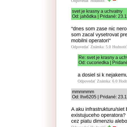
Odpovedať
Hodnotiť:
svet je krasny a uchvatny
Od: jahôdka | Pridané: 23.
"dnes som zase nic nerobi
som zacal vysetrovat prec
mobilni operatori"
Odpovedať
Známka: 5.0
Hodnoti
Re: svet je krasny a uc
Od: cucoriedka | Pridan
a dosiel si k nejakem
Odpovedať
Známka: 6.0
Hodn
mmmmmm
Od: lhx6205 | Pridané: 23.
A aku infrastrukturu/sie
existujuceho operatora? 
cez piatu dimenziu alebo