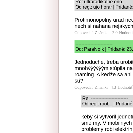
Re: ultraradikálne onô ...
Od reg.: ujo horar | Pridan
Protimonopolny urad nech
nech si nahana nejakych 
Odpovedať
Známka: -2.0
Hodnoti
-------------------------
Od: ParaNoik | Pridané: 23
Jednoduché, treba urobiť
mnohýýýýýým stúpila na
roaming. A keďže sa ani
sú?
Odpovedať
Známka: 4.3
Hodnoti
Re: -------------------------
Od reg.: roob_ | Pridan
keby si vytvoril jednot
sme my. V mobilnych 
problemy robi elektrin