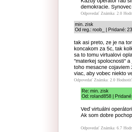
Každý operátor rád št
demokracie. Synovec u
Odpovedať
Známka: 2.0
Hodn
min. zisk
Od reg.: roob_ | Pridané: 2
tak asi preto, ze je na 
koncakom za 5c, tak kol
sa to tomu virtualovi op
"materkej spolocnosti" a 
toho mesacne cojaviem 2
viac, aby vobec niekto ve
Odpovedať
Známka: 2.0
Hodnoti
Re: min. zisk
Od: roland858 | Pridané
Veď virtuálni operátori
Ak som dobre pochopi
Odpovedať
Známka: 6.7
Hodn