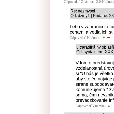
Odpovedať
Známka: -2.0
Hodnoti
Re: nezmysel
Od: dziny1 | Pridané: 2
Lebo v zahranici to 
cenami a vedia ich stla
Odpovedať
Hodnotiť:
ultraradikálny obja
Od: syntaxterrorXXX,
V tomto predstavuj
vzdelanostná úrov
si "U nás je všetk
aby ste čo najviac 
strane subdodávate
komunikujeme." zv
sama, čím nevznik
prevádzkovanie inf
Odpovedať
Známka: -4.3