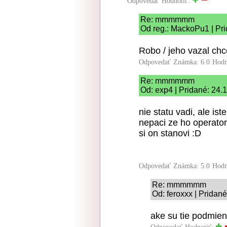
Odpovedať
Hodnotiť:
Re: mmmmmm
Od reg.: MackoPu1 | Pr
Robo / jeho vazal chc
Odpovedať
Známka: 6.0
Hodn
Re: mmmmmm
Od: exp4 | Pridané: 24.
nie statu vadi, ale i
nepaci ze ho operator
si on stanovi :D
Odpovedať
Známka: 5.0
Hodn
Re: mmmmmm
Od: feroxxx | Pridan
ake su tie podmien