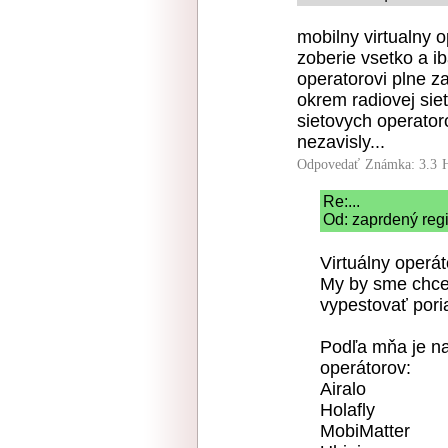
mobilny virtualny 
zoberie vsetko a i
operatorovi plne z
okrem radiovej siet
sietovych operator
nezavisly...
Odpovedať
Známka: 3.3
Re:...
Od: zaprdený regi
Virtuálny operát
My by sme chcel
vypestovať pori
Podľa mňa je na
operátorov:
Airalo
Holafly
MobiMatter