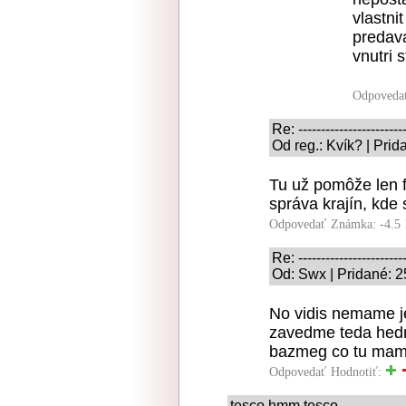
vlastni
predava
vnutri s
Odpoveda
Re: -----------------------
Od reg.: Kvík? | Pri
Tu už pomôže len f
správa krajín, kde 
Odpovedať
Známka: -4.5
Re: -----------------------
Od: Swx | Pridané: 2
No vidis nemame je
zavedme teda hedno
bazmeg co tu mame
Odpovedať
Hodnotiť:
tesco hmm tesco