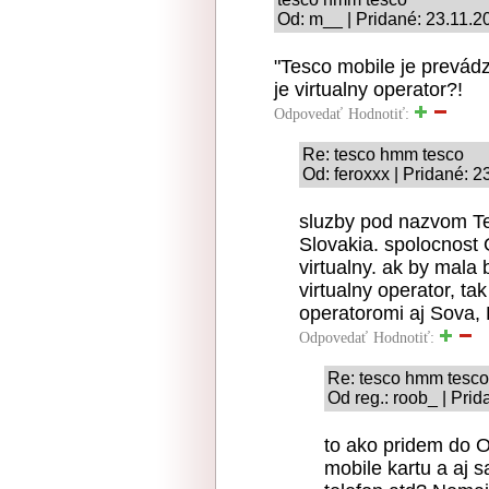
Od: m__ | Pridané: 23.11.2
"Tesco mobile je prevádz
je virtualny operator?!
Odpovedať
Hodnotiť:
Re: tesco hmm tesco
Od: feroxxx | Pridané: 
sluzby pod nazvom Te
Slovakia. spolocnost 
virtualny. ak by mala
virtualny operator, ta
operatoromi aj Sova, 
Odpovedať
Hodnotiť:
Re: tesco hmm tesco
Od reg.: roob_ | Pri
to ako pridem do O
mobile kartu a aj 