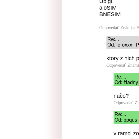
Ubigi
aloSIM
BNESIM
Odpovedať
Známka: 5
Re:...
Od: feroxxx | 
ktory z nich 
Odpovedať
Známk
Re:...
Od: žiadny
načo?
Odpovedať
Zn
Re:...
Od: ppqus 
v ramci zo