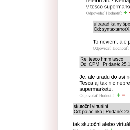
telefon atd? Nema
v tesco supermark
Odpovedať
Hodnotiť:
ultraradikálny šp
Od: syntaxterrorX
To neviem, ale
Odpovedať
Hodnotiť:
Re: tesco hmm tesco
Od: CPM | Pridané: 25.
Je, ale uradu do asi n
Tesca aj tak nic nepr
supermarketu.
Odpovedať
Hodnotiť:
skutoční virtuálni
Od: palacinka | Pridané: 2
tak skutoční alebo virtuá