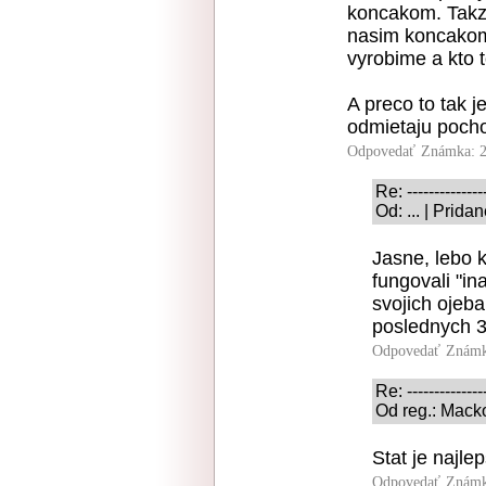
koncakom. Takz
nasim koncakom
vyrobime a kto t
A preco to tak j
odmietaju pochop
Odpovedať
Známka: 2
Re: ---------------
Od: ... | Prid
Jasne, lebo k
fungovali "ina
svojich ojeb
poslednych 3
Odpovedať
Známk
Re: ---------------
Od reg.: Mack
Stat je najle
Odpovedať
Známk