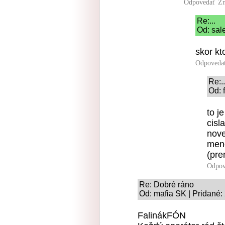
Odpovedať
Zn
Re:...
Od: sal
skor kt
Odpoveda
Re:..
Od: 
to j
cisl
nove
meno
(pre
Odpov
Re: Dobré ráno
Od: mafia SK | Pridané:
FalinákFÓN