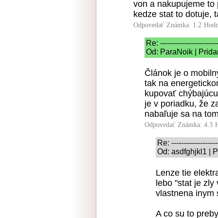
von a nakupujeme to 
kedze stat to dotuje, t
Odpovedať
Známka: 1.2
Hodn
Re: -----------------------
Od: ParaNoik | Prida
Článok je o mobilný
tak na energeticko
kupovať chýbajúcu 
je v poriadku, že z
nabaľuje sa na tom
Odpovedať
Známka: 4.3
Re: -------------------
Od: asdfghjkl1 | 
Lenze tie elekt
lebo "stat je zly
vlastnena inym 
A co su to preb