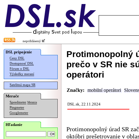
neprihlásený
Protimonopolný ú
DSL pripojenie
Ceny DSL
prečo v SR nie sú
Dostupnosť DSL
Fórum o DSL
operátori
Výsledky meraní
Satelitná mapa SR
Značky:
mobilní operátori
Sloven
Merače
Speedmeter
Merania
DSL.sk, 22.11.2024
Pingmeter
Googlemeter
Hľadanie
Protimonopolný úrad SR zač
októbri prešetrovanie v oblas