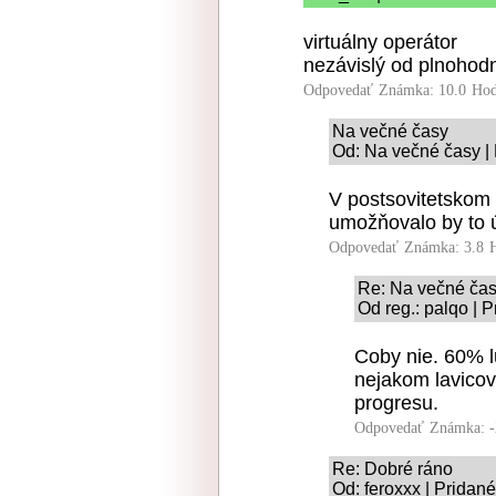
virtuálny operátor
nezávislý od plnohod
Odpovedať
Známka: 10.0
Hod
Na večné časy
Od: Na večné časy | 
V postsovitetskom s
umožňovalo by to út
Odpovedať
Známka: 3.8
Re: Na večné ča
Od reg.: palqo | 
Coby nie. 60% lud
nejakom lavicov
progresu.
Odpovedať
Známka: -
Re: Dobré ráno
Od: feroxxx | Pridan