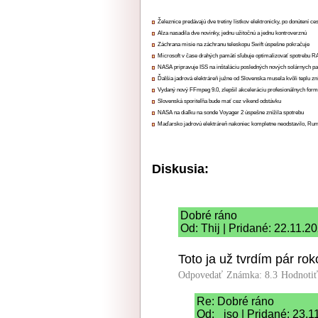
Železnice predávajú dve tretiny lístkov elektronicky, po donútení ce
Alza nasadila dve novinky, jednu užitočnú a jednu kontroverznú
Záchrana misie na záchranu teleskopu Swift úspešne pokračuje
Microsoft v čase drahých pamätí sľubuje optimalizovať spotrebu
NASA pripravuje ISS na inštaláciu posledných nových solárnych p
Ďalšia jadrová elektráreň južne od Slovenska musela kvôli teplu zn
Vydaný nový FFmpeg 9.0, zlepšil akceleráciu profesionálnych form
Slovenská sporiteľňa bude mať cez víkend odstávku
NASA na diaľku na sonde Voyager 2 úspešne znížila spotrebu
Maďarsko jadrovú elektráreň nakoniec kompletne neodstavilo, Ru
Diskusia:
Dobré ráno
Od: Thij | Pridané: 22.11.2
Toto ja už tvrdím pár rok
Odpovedať
Známka: 8.3
Hodnoti
Re: Dobré ráno
Od: _iso | Pridané: 23.