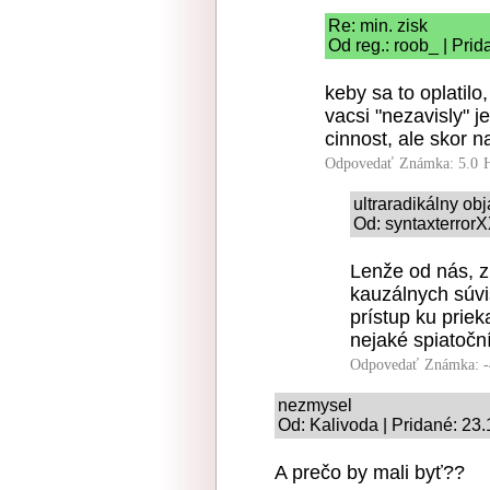
Re: min. zisk
Od reg.: roob_ | Pri
keby sa to oplatilo
vacsi "nezavisly" j
cinnost, ale skor na
Odpovedať
Známka: 5.0
ultraradikálny o
Od: syntaxterrorX
Lenže od nás, zr
kauzálnych súvi
prístup ku prie
nejaké spiatočn
Odpovedať
Známka: -
nezmysel
Od: Kalivoda | Pridané: 23
A prečo by mali byť??