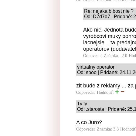
Re: nejaka blbost nie ?
Od: D7d7d7 | Pridané: 
Ako nic. Jednota bud
vyrobcovi muky pohron
lacnejsie... ta predajn
operatorov (dodavatel
Odpovedať
Známka: -2.0
Hod
virtualny operator
Od: spoo | Pridané: 24.11.
zit bude z reklamy ... za
Odpovedať
Hodnotiť:
Ty ty
Od: .starosta | Pridané: 25
A co Juro?
Odpovedať
Známka: 3.3
Hodnoti