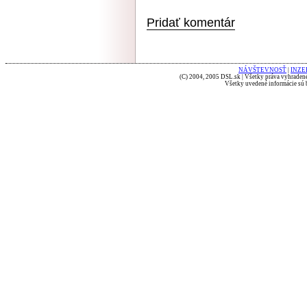
Pridať komentár
NÁVŠTEVNOSŤ
|
INZE
(C) 2004, 2005 DSL.sk | Všetky práva vyhradené
Všetky uvedené informácie sú b