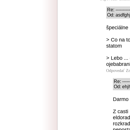
Re: ----------
Od: asdfghj
špeciálne
> Co na to
statom
> Lebo ...
ojebabrani
Odpovedať
Zn
Re: ------
Od: ehj
Darmo 
Z cast
eldorad
rozkrad
neposta