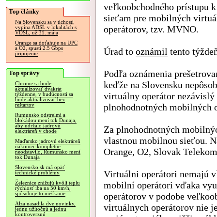
veľkoobchodného prístupu 
Top články
sieťam pre mobilných virtu
Na Slovensku sa v tichosti
operátorov, tzv. MVNO.
vypína ADSL v lokalitách s
VDSL, už 31. mája
Orange sa doťahuje na UPC
a O2, spustí 2.5 Gbps
Úrad to
oznámil
tento týždeň
pripojenie
Podľa oznámenia prešetrovan
Top správy
keďže na Slovensku nepôsob
Chrome sa bude
aktualizovať dvakrát
virtuálny operátor nezávislý
týždenne, v budúcnosti sa
bude aktualizovať bez
plnohodnotných mobilných o
reštartov
Rumunsko odstrelmi a
blokádou mení tok Dunaja,
aby udržalo jadrovú
Za plnohodnotných mobilnýc
elektráreň v chode
vlastnou mobilnou sieťou. Na
Maďarsko jadrovú elektráreň
nakoniec kompletne
Orange, O2, Slovak Telekom
neodstavilo, Rumunsko mení
tok Dunaja
Slovensko.sk má opäť
Virtuálni operátori nemajú v
technické problémy
mobilní operátori vďaka vyu
Železnice znižujú kvôli teplu
rýchlosť iba na 50 km/h,
spôsobuje to meškanie
operátorov v podobe veľkoob
Alza nasadila dve novinky,
virtuálnych operátorov nie 
jednu užitočnú a jednu
kontroverznú