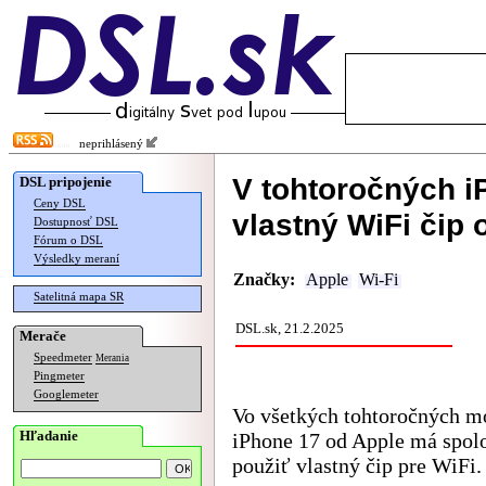
neprihlásený
V tohtoročných i
DSL pripojenie
Ceny DSL
vlastný WiFi čip 
Dostupnosť DSL
Fórum o DSL
Výsledky meraní
Značky:
Apple
Wi-Fi
Satelitná mapa SR
DSL.sk, 21.2.2025
Merače
Speedmeter
Merania
Pingmeter
Googlemeter
Vo všetkých tohtoročných m
Hľadanie
iPhone 17 od Apple má spol
použiť vlastný čip pre WiFi.