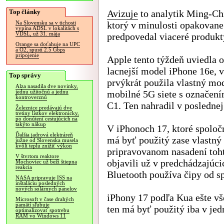
Top články
Avizuje
to analytik Ming-Ch
ktorý v minulosti opakovane
Na Slovensku sa v tichosti
vypína ADSL v lokalitách s
VDSL, už 31. mája
predpovedal viaceré produkt
Orange sa doťahuje na UPC
a O2, spustí 2.5 Gbps
pripojenie
Apple tento týždeň uviedla o
lacnejší model iPhone 16e, 
Top správy
prvýkrát použila vlastný m
Alza nasadila dve novinky,
mobilné 5G siete s označen
jednu užitočnú a jednu
kontroverznú
C1. Ten nahradil v posledn
Železnice predávajú dve
tretiny lístkov elektronicky,
po donútení cestujúcich na
takýto nákup
V iPhonoch 17, ktoré spoločn
Ďalšia jadrová elektráreň
má byť použitý zase vlastný 
južne od Slovenska musela
kvôli teplu znížiť výkon
pripravovanom nasadení toht
V štvrtom reaktore
objavili už v predchádzajúci
Mochoviec už beží štiepna
reakcia
Bluetooth používa čipy od s
NASA pripravuje ISS na
inštaláciu posledných
nových solárnych panelov
iPhony 17 podľa Kua ešte v
Microsoft v čase drahých
pamätí sľubuje
ten má byť použitý iba v je
optimalizovať spotrebu
RAM vo Windows 11