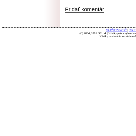
Pridať komentár
NÁVŠTEVNOSŤ
|
INZE
(C) 2004, 2005 DSL.sk | Všetky práva vyhradené
Všetky uvedené informácie sú b