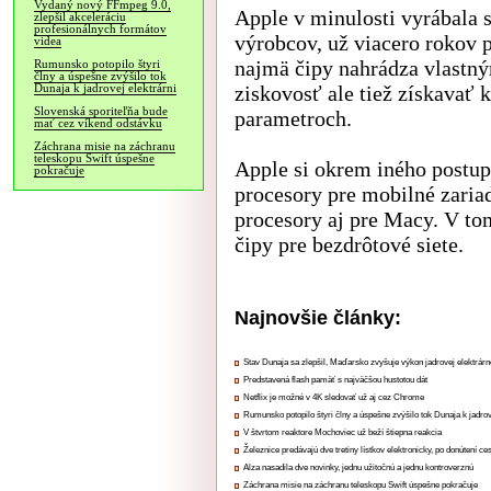
Vydaný nový FFmpeg 9.0,
Apple v minulosti vyrábala 
zlepšil akceleráciu
profesionálnych formátov
výrobcov, už viacero rokov 
videa
najmä čipy nahrádza vlastn
Rumunsko potopilo štyri
člny a úspešne zvýšilo tok
ziskovosť ale tiež získavať
Dunaja k jadrovej elektrárni
Slovenská sporiteľňa bude
parametroch.
mať cez víkend odstávku
Záchrana misie na záchranu
teleskopu Swift úspešne
Apple si okrem iného postup
pokračuje
procesory pre mobilné zaria
procesory aj pre Macy. V to
čipy pre bezdrôtové siete.
Najnovšie články:
Stav Dunaja sa zlepšil, Maďarsko zvyšuje výkon jadrovej elektrárn
Predstavená flash pamäť s najväčšou hustotou dát
Netflix je možné v 4K sledovať už aj cez Chrome
Rumunsko potopilo štyri člny a úspešne zvýšilo tok Dunaja k jadrov
V štvrtom reaktore Mochoviec už beží štiepna reakcia
Železnice predávajú dve tretiny lístkov elektronicky, po donútení ce
Alza nasadila dve novinky, jednu užitočnú a jednu kontroverznú
Záchrana misie na záchranu teleskopu Swift úspešne pokračuje