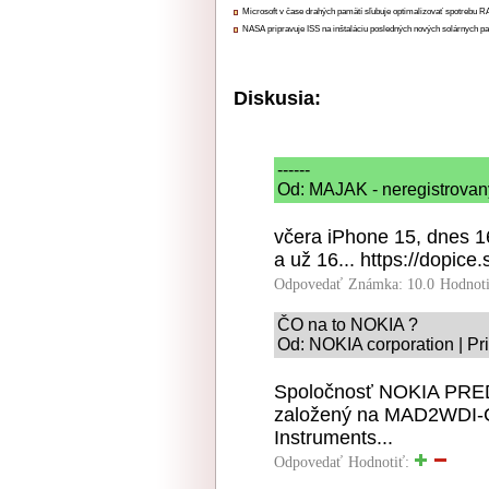
Microsoft v čase drahých pamätí sľubuje optimalizovať spotrebu
NASA pripravuje ISS na inštaláciu posledných nových solárnych p
Diskusia:
------
Od: MAJAK - neregistrovany
včera iPhone 15, dnes 16
a už 16... https://dopice
Odpovedať
Známka: 10.0
Hodnot
ČO na to NOKIA ?
Od: NOKIA corporation | Pr
Spoločnosť NOKIA PREDS
založený na MAD2WDI-C
Instruments...
Odpovedať
Hodnotiť: