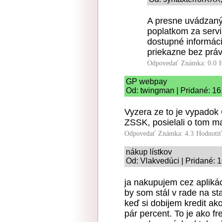
A presne uvádzaný i
poplatkom za servi
dostupné informáci
priekazne bez prá
Odpovedať
Známka: 0.0
GP webpay
Od: twingman | Pridané: 16
Vyzera ze to je vypadok
ZSSK, posielali o tom ma
Odpovedať
Známka: 4.3
Hodnoti
nákup lístkov
Od: Vlakvedúci | Pridané: 
ja nakupujem cez aplikác
by som stál v rade na st
keď si dobijem kredit a
pár percent. To je ako f