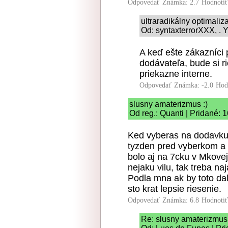
Odpovedať
Známka: 2.7
Hodnoti
ultraradikálny optimaliz
Od: syntaxterrorXXX, . Y
A keď ešte zákazníci 
dodávateľa, bude si ri
priekazne interne.
Odpovedať
Známka: -2.0
Hod
slusny amaterizmus :)
Od reg.: Quanti | Pridané: 
Ked vyberas na dodavku r
tyzden pred vyberkom a s
bolo aj na 7cku v Mkove
nejaku vilu, tak treba na
Podla mna ak by toto da
sto krat lepsie riesenie.
Odpovedať
Známka: 6.8
Hodnoti
Re: slusny amaterizmus 