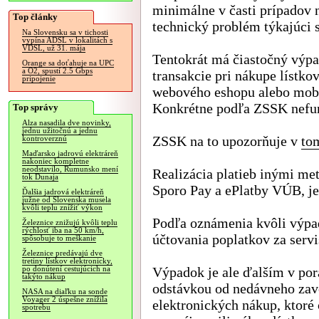
minimálne v časti prípadov n
Top články
technický problém týkajúci s
Na Slovensku sa v tichosti
vypína ADSL v lokalitách s
VDSL, už 31. mája
Tentokrát má čiastočný výpa
Orange sa doťahuje na UPC
a O2, spustí 2.5 Gbps
transakcie pri nákupe lístk
pripojenie
webového eshopu alebo mobi
Konkrétne podľa ZSSK nefun
Top správy
Alza nasadila dve novinky,
jednu užitočnú a jednu
ZSSK na to upozorňuje v
to
kontroverznú
Maďarsko jadrovú elektráreň
nakoniec kompletne
neodstavilo, Rumunsko mení
Realizácia platieb inými me
tok Dunaja
Sporo Pay a ePlatby VÚB, je
Ďalšia jadrová elektráreň
južne od Slovenska musela
kvôli teplu znížiť výkon
Podľa oznámenia kvôli výpa
Železnice znižujú kvôli teplu
rýchlosť iba na 50 km/h,
účtovania poplatkov za servi
spôsobuje to meškanie
Železnice predávajú dve
tretiny lístkov elektronicky,
Výpadok je ale ďalším v po
po donútení cestujúcich na
takýto nákup
odstávkou od nedávneho zave
NASA na diaľku na sonde
Voyager 2 úspešne znížila
elektronických nákup, ktoré
spotrebu