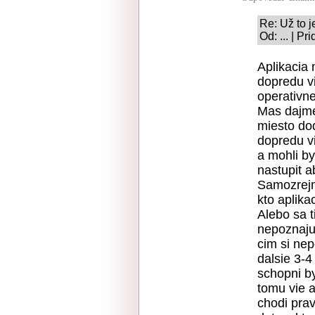
Re: Už to j
Od: ... | P
Aplikacia 
dopredu vi
operativne
Mas dajme
miesto do
dopredu vi
a mohli b
nastupit a
Samozrejme
kto aplika
Alebo sa t
nepoznajuc
cim si nep
dalsie 3-4
schopni by
tomu vie a
chodi prav