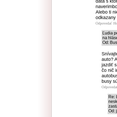
data s kto
naverimboh
Alebo ti n
odkazany 
Odpovedať
Ho
Ľudia p
na hlás
Od: Bus
Snívajt
auto? A
jazdiť 
čo nič 
autobus
busy sú
Odpoveda
Re: 
nesk
zast
Od: 