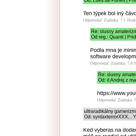
Od: Lues de Funes | Pri
Ten týpek bol iný čávo
Odpovedať
Známka: 7.1
Hodn
Re: slusny amaterizm
Od reg.: Quanti | Pr
Podla mna je minim
software developme
Odpovedať
Známka: 7.8
Re: slusny amater
Od: it Andrej z ma
https://www.y
Odpovedať
Známka: 7
ultraradikálny gameriz
Od: syntaxterrorXXX, . Y
Ked vyberas na dodav