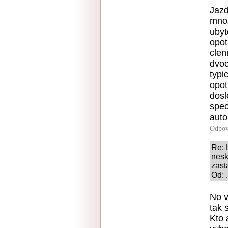
Jazd
mnoz
ubyt
opot
clen
dvoc
typi
opot
dosl
spec
auto
Odpov
Re: 
nesk
zast
Od: 
No v
tak 
Kto 