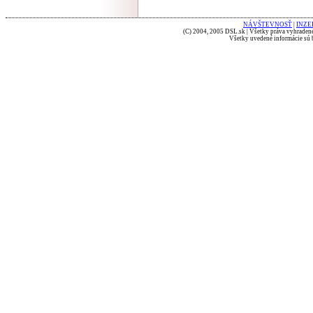
NÁVŠTEVNOSŤ
|
INZE
(C) 2004, 2005 DSL.sk | Všetky práva vyhradené
Všetky uvedené informácie sú b