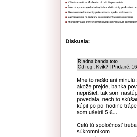
V štvrtom reaktore Mochoviec už beží štiepna reakcia
Železnice predávajú dve tretiny lístkov elektronicky, po donútení ce
Alza nasadila dve novinky, jednu užitočnú a jednu kontroverznú
Záchrana misie na záchranu teleskopu Swift úspešne pokračuje
Microsoft v čase drahých pamätí sľubuje optimalizovať spotrebu
Diskusia:
Riadna banda toto
Od reg.: Kvík? | Pridané: 1
Mne to nešlo ani minulú 
akože prejde, banka povi
neprišiel, tak som nastú
povedala, nech to skúša
kúpil po pol hodine trápe
som ušetril 5 €...
Celú tú spoločnosť treba
súkromníkom.