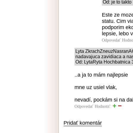
Od: je to takt
Este ze moze
statu. Cim vi
podporim eko
lepsie, lebo 
Odpovedať
Hodno
Lyta ZkrachZneuzNasranACh
nadavajuca zavidiaca a nas
Od: LytaRyta Hochbatnica 3
..a ja to mám najlepsie
mne uz usiel vlak,
nevadí, pockám si na dalsí
Odpovedať
Hodnotiť:
Pridať komentár