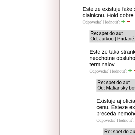
Este ze existuje fake
dialnicnu. Hold dobre
Odpovedať
Hodnotiť:
Re: spet do aut
Od: Jurkoo | Pridané
Este ze taka stra
neochotne obsluho
terminalov
Odpovedať
Hodnotiť:
Re: spet do aut
Od: Mafiansky bos
Existuje aj ofic
cenu. Esteze exi
preceda nemohol 
Odpovedať
Hodnotiť:
Re: spet do au