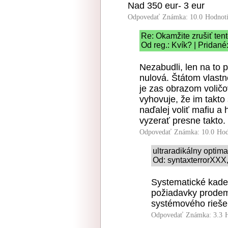
Nad 350 eur- 3 eur
Odpovedať
Známka: 10.0
Hodnot
Re: Okamžite zrušiť ten
Od reg.: Kvík? | Pridané
Nezabudli, len na to p
nulová. Štátom vlast
je zas obrazom volič
vyhovuje, že im takto
naďalej voliť mafiu a
vyzerať presne takto.
Odpovedať
Známka: 10.0
Hod
ultraradikálny optim
Od: syntaxterrorXXX,
Systematické kade
požiadavky prodem
systémového riešen
Odpovedať
Známka: 3.3