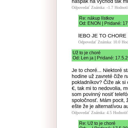
naspak na východ tak mi
Odpovedať
Známka: -1.7
Hodnoti
Re: nákup lístkov
Od: ENON | Pridané: 17
lEBO JE TO CHORE 
Odpovedať
Známka: 10.0
Hod
Už to je choré
Od: Len ja | Pridané: 17.5.
Je to choré... Niektoré s
hodine už zavreté čiže n
pokladníkov? Čiže ak si 
€, tak mi to nedovolia, m
som povinný nosiť telefó
spoločnosť. Mám pocit, že
ešte že je alternatívou a
Odpovedať
Známka: 4.5
Hodnoti
Re: Už to je choré