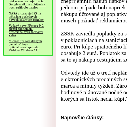
znepríjemnili nákup lístko
Súd zakázal samojazdiacim
Google taxíkom dobíjanie v
jednom prípade boli napriek
noci, rušili obyvateľov
nákupu účtované aj poplatky 
NASA pripravuje ISS na
inštaláciu posledných
museli požiadať reklamácio
nových solárnych panelov
Vydaný nový FFmpeg 9.0,
zlepšil akceleráciu
profesionálnych formátov
ZSSK zaviedla poplatky za s
videa
v pokladniciach na staniciac
Microsoft v čase drahých
pamätí sľubuje
euro. Pri kúpe spiatočného l
optimalizovať spotrebu
RAM vo Windows 11
dosahuje 2 eurá. Poplatok za
sa to aj nákupu cestujúcim z
Odvtedy ide už o tretí nepl
elektronických predajných s
marca a minulý týždeň. Záro
hodinové plánované nočné o
ktorých sa lístok nedal kúpi
Najnovšie články: