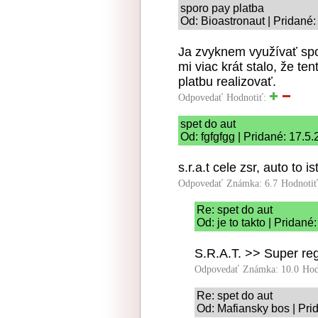
sporo pay platba
Od: Bioastronaut | Pridané
Ja zvyknem využívať spo
mi viac krát stalo, že t
platbu realizovať.
Odpovedať
Hodnotiť:
spet do aut
Od: fgfgfgg | Pridané: 17.5
s.r.a.t cele zsr, auto to ist
Odpovedať
Známka: 6.7
Hodnoti
Re: spet do aut
Od: je to takto | Pridan
S.R.A.T. >> Super regi
Odpovedať
Známka: 10.0
Hod
Re: spet do aut
Od: Mafiansky bos | Pri