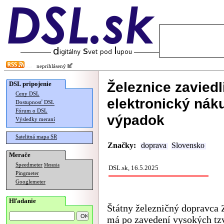
neprihlásený
Železnice zaviedl
DSL pripojenie
Ceny DSL
elektronický náku
Dostupnosť DSL
Fórum o DSL
výpadok
Výsledky meraní
Satelitná mapa SR
Značky:
doprava
Slovensko
Merače
Speedmeter
Merania
DSL.sk, 16.5.2025
Pingmeter
Googlemeter
Hľadanie
Štátny železničný dopravca
má po zavedení vysokých tzv.