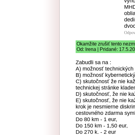
vyho
MHD 
obli
dedi
dvo
Odpov
Okamžite zrušiť tento nezm
Od: Irena | Pridané: 17.5.2
Zabudli sa na :
A) možnosť technických
B) možnosť kybernetick
C) skutočnosť že nie kaž
technickej stránke klade
D) skutočnosť, že nie ka
E) skutočnosť, že nie ka
krok je nesmierne diskr
cestovného zdarma symb
Do 80 km - 1 eur,
Do 150 km - 1,50 eur,
Do 270 k. - 2 eur