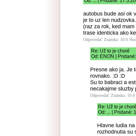
Od: ... | Pridané: 17.5.2
autobus bude asi ok v
je to uz len nudzovka
(raz za rok, ked mam
trase identicka ako 
Odpovedať
Známka: 10.0
Hod
Re: Už to je choré
Od: ENON | Pridané:
Presne ako ja. Je 
rovnako. :D :D
Su to babraci a est
necakajme sluzby pr
Odpovedať
Známka: 10.0
Re: Už to je chor
Od: ... | Pridané:
Hlavne ludia na 
rozhodnutia su 