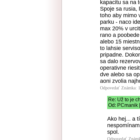
kapacitu sa na 
Spoje sa rusia, 
toho aby mimo v
parku - naco ide
max 20% v urcit
rano a poobede
alebo 15 miestne
to lahsie servis
pripadne. Dokon
sa dalo rezervov
operativne ries
dve alebo sa opl
aoni zvolia najh
Odpovedať
Známka: 1
Re: Už to je c
Od: PCmanik |
Ako hej... a 
nespomínam m
spol.
Odpovedať
Známk