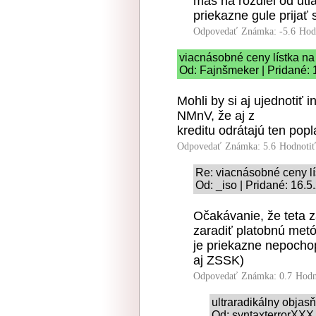
máš na rozdiel od utl
priekazne gule prijať
Odpovedať
Známka: -5.6
Hod
viacnásobné ceny lístka na
Od: Fajnšmeker | Pridané: 
Mohli by si aj ujednotiť i
NMnV, že aj z
kreditu odrátajú ten popl
Odpovedať
Známka: 5.6
Hodnoti
Re: viacnásobné ceny lí
Od: _iso | Pridané: 16.
Očakávanie, že teta 
zaradiť platobnú met
je priekazne nepochop
aj ZSSK)
Odpovedať
Známka: 0.7
Hodn
ultraradikálny obja
Od: syntaxterrorXXX,