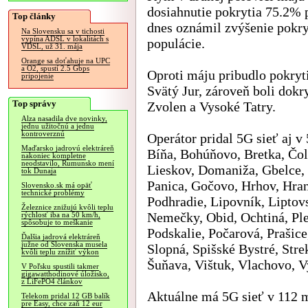
dosiahnutie pokrytia 75.2% 
Top články
dnes oznámil zvýšenie pokr
Na Slovensku sa v tichosti
vypína ADSL v lokalitách s
populácie.
VDSL, už 31. mája
Orange sa doťahuje na UPC
a O2, spustí 2.5 Gbps
Oproti máju pribudlo pokryt
pripojenie
Svätý Jur, zároveň boli dokr
Top správy
Zvolen a Vysoké Tatry.
Alza nasadila dve novinky,
jednu užitočnú a jednu
kontroverznú
Operátor pridal 5G sieť aj v
Maďarsko jadrovú elektráreň
Bíňa, Bohúňovo, Bretka, Čo
nakoniec kompletne
neodstavilo, Rumunsko mení
Lieskov, Domaniža, Gbelce
tok Dunaja
Panica, Gočovo, Hrhov, Hran
Slovensko.sk má opäť
technické problémy
Podhradie, Lipovník, Liptov
Železnice znižujú kvôli teplu
Nemečky, Obid, Ochtiná, Ple
rýchlosť iba na 50 km/h,
spôsobuje to meškanie
Podskalie, Počarová, Prašice
Ďalšia jadrová elektráreň
južne od Slovenska musela
Slopná, Spišské Bystré, Stre
kvôli teplu znížiť výkon
Šuňava, Vištuk, Vlachovo, 
V Poľsku spustili takmer
gigawatthodinové úložisko,
z LiFePO4 článkov
Aktuálne má 5G sieť v 112 m
Telekom pridal 12 GB balík
pre Easy, chce zaň 12 eur