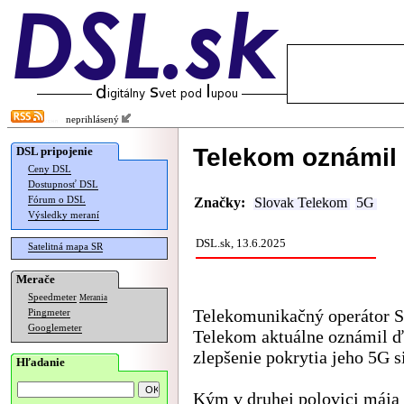
neprihlásený
Telekom oznámil 
DSL pripojenie
Ceny DSL
Dostupnosť DSL
Fórum o DSL
Značky:
Slovak Telekom
5G
Výsledky meraní
DSL.sk, 13.6.2025
Satelitná mapa SR
Merače
Speedmeter
Merania
Telekomunikačný operátor S
Pingmeter
Googlemeter
Telekom aktuálne oznámil ď
zlepšenie pokrytia jeho 5G si
Hľadanie
Kým v druhej polovici mája