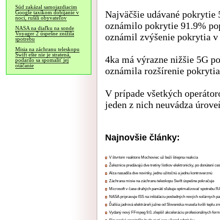
Súd zakázal samojazdiacim
Najväčšie udávané pokrytie 
Google taxíkom dobíjanie v
noci, rušili obyvateľov
oznámilo pokrytie 91.9% pop
NASA na diaľku na sonde
Voyager 2 úspešne znížila
oznámil zvýšenie pokrytia v
spotrebu
Misia na záchranu teleskopu
Swift ešte nie je stratená,
4ka má výrazne nižšie 5G pok
podarilo sa spomaliť jej
otáčanie
oznámila rozšírenie pokryti
V prípade všetkých operátoro
jeden z nich neuvádza úrove
Najnovšie články:
V štvrtom reaktore Mochoviec už beží štiepna reakcia
Železnice predávajú dve tretiny lístkov elektronicky, po donútení ce
Alza nasadila dve novinky, jednu užitočnú a jednu kontroverznú
Záchrana misie na záchranu teleskopu Swift úspešne pokračuje
Microsoft v čase drahých pamätí sľubuje optimalizovať spotrebu
NASA pripravuje ISS na inštaláciu posledných nových solárnych p
Ďalšia jadrová elektráreň južne od Slovenska musela kvôli teplu zn
Vydaný nový FFmpeg 9.0, zlepšil akceleráciu profesionálnych form