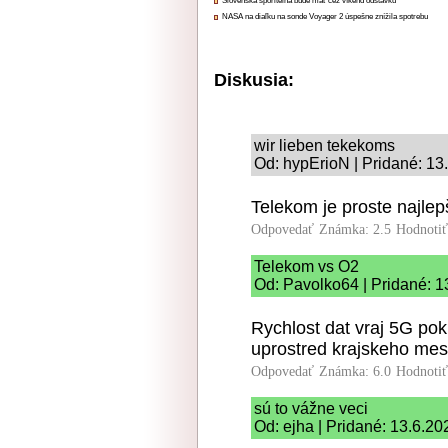
Slovenská sporiteľňa bude mať cez víkend odstávku
NASA na diaľku na sonde Voyager 2 úspešne znížila spotrebu
Diskusia:
wir lieben tekekoms
Od: hypErioN | Pridané: 13
Telekom je proste najlepš
Odpovedať
Známka: 2.5
Hodnoti
Telekom vs O2
Od: Pavolko64 | Pridané: 1
Rychlost dat vraj 5G pok
uprostred krajskeho mest
Odpovedať
Známka: 6.0
Hodnoti
sú to vážne veci
Od: ejha | Pridané: 13.6.20