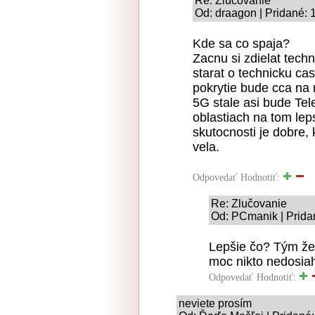
Re: Zlučovanie
Od: draagon | Pridané: 
Kde sa co spaja?
Zacnu si zdielat tech
starat o technicku cas
pokrytie bude cca na r
5G stale asi bude Tel
oblastiach na tom lep
skutocnosti je dobre, 
vela.
Odpovedať
Hodnotiť:
Re: Zlučovanie
Od: PCmanik | Prida
Lepšie čo? Tým že 
moc nikto nedosiahn
Odpovedať
Hodnotiť:
neviete prosím