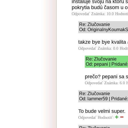
inštaluje svoju na ktorú 
pokrytia budú časom u 
Odpovedať
Známka: 10.0
Hodnot
Re: Zlučovanie
Od: OriginalnyKoumakSK
takze bye bye kvalita
Odpovedať
Známka: 0.0
Hodn
Re: Zlučovanie
Od: pepani | Pridané
prečo? pepani sa 
Odpovedať
Známka: 6.0
Re: Zlučovanie
Od: lammer59 | Pridané
To bude velmi super.
Odpovedať
Hodnotiť: