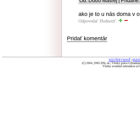
Od: Ďoďo Mašľej | Pridané:
ako je to u nás doma v 
Odpovedať
Hodnotiť:
Pridať komentár
NÁVŠTEVNOSŤ
|
INZE
(C) 2004, 2005 DSL.sk | Všetky práva vyhradené
Všetky uvedené informácie sú b