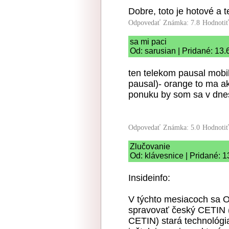
Dobre, toto je hotové a 
Odpovedať
Známka: 7.8
Hodnoti
sa mi paci
Od: sarusian | Pridané: 13
ten telekom pausal mobi
pausal)- orange to ma ak
ponuku by som sa v dnes
Odpovedať
Známka: 5.0
Hodnoti
Zlučovanie
Od: klávesnice | Pridané: 
Insideinfo:
V týchto mesiacoch sa O
spravovať český CETIN 
CETIN) stará technológi