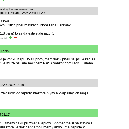
ť:
dikálny konsenzualizmus
ccc | Pridané: 23.6.2025 14:29
250kPa
tlak v 12tich pneumatikách, ktoré ťahá Eskimák.
1,8 baru) to sa dá ešte stále jazdiť.
dnotiť:
 13:43
je vonku napr. 35 stupňov, mám tlak v pneu 36 psi. A keď sa
uje mi 26 psi. Ale nechcem NASA vonkoncom radiť ... alebo
: 22.6.2025 14:49
zavislosti od teploty, niektore plyny a kvapaliny ich maju
5 21:17
ú zmeny tlaku pri zmene teploty. Spomeňme si na stavovú
dľa ktorej je tlak nepriamo úmerný absolútnej teplote v