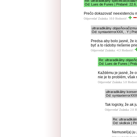
Re: ultraradikálny špecificasociali
Od: Lues de Funes | Pridané: 22.6
Prečo dokazovať neexistenciu 
Odpovedať
Známka: 10.0
Hodnotiť:
ultraradikálny objasňovačizmu
Od: syntaxterrorXXX, . Y | Pri
Predsa aby bolo jasné, že i
byť a to rádoby riešenie pr
Odpovedať
Známka: -4.3
Hodnotiť:
Re: ultraradikálny objas
Od: Lues de Funes | Prid
Každému je jasné, že o
nie je to problém, však 
Odpovedať
Známka: 5.0
Hodnot
ultraradikálny konse
Od: syntaxterrorXXX,
Tak logicky, že ak 
Odpovedať
Známka: 2.0
H
Re: ultraradiká
Od: skdksk | Pr
Nemusel(a) ju z