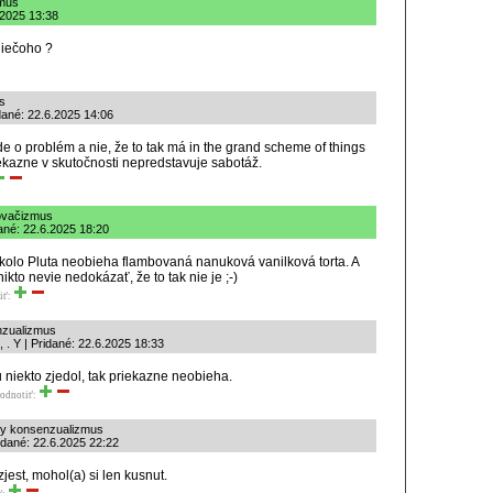
zmus
.2025 13:38
niečoho ?
s
dané: 22.6.2025 14:06
de o problém a nie, že to tak má in the grand scheme of things
iekazne v skutočnosti nepredstavuje sabotáž.
ňovačizmus
ané: 22.6.2025 18:20
kolo Pluta neobieha flambovaná nanuková vanilková torta. A
nikto nevie nedokázať, že to tak nie je ;-)
iť:
nzualizmus
 . Y | Pridané: 22.6.2025 18:33
ju niekto zjedol, tak priekazne neobieha.
odnotiť:
lny konsenzualizmus
idané: 22.6.2025 22:22
jest, mohol(a) si len kusnut.