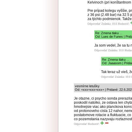
Kelvinoch (pri konštantnom
Pre prípad kolegu vyššie, pr
z 36 psi (2.48 bar) na 32.5 
za týchto podmienok. Takže 
Odpovedať
Známka: 10.0
Hodnotiť:
Re: Zmena tlaku ...
Od: Lues de Funes | Prid
Ja som vedel, že sa tu n
Odpovedať
Známka: 10.0
Hodno
Re: Zmena tlaku ...
Od: Jaaasom | Prida
Tak teraz už vieš, ž
Odpovedať
Známka: 10.0
vesmírne letušky
Od: +xxx+xxx+xxx+ | Pridané: 22.6.202
Je otazne, ci psycho sonda prerazi
poskodil natolko, ze ostava len chyta
hmotnejsie viac ako planckova kons
od protonoveho cisla 12 nahor, nem
postatomove rotacie a fluktuacie, c
co pozemstania nazyvaju roztaznost
Odpovedať
Hodnotiť: