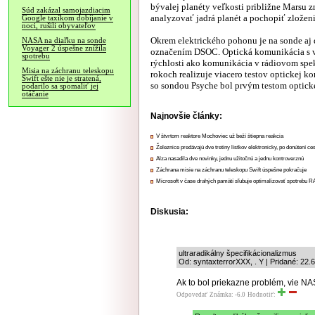
bývalej planéty veľkosti približne Marsu 
Súd zakázal samojazdiacim
analyzovať jadrá planét a pochopiť zloženi
Google taxíkom dobíjanie v
noci, rušili obyvateľov
Okrem elektrického pohonu je na sonde aj 
NASA na diaľku na sonde
Voyager 2 úspešne znížila
označením DSOC. Optická komunikácia s v
spotrebu
rýchlosti ako komunikácia v rádiovom spe
Misia na záchranu teleskopu
rokoch realizuje viacero testov optickej k
Swift ešte nie je stratená,
so sondou Psyche bol prvým testom optick
podarilo sa spomaliť jej
otáčanie
Najnovšie články:
V štvrtom reaktore Mochoviec už beží štiepna reakcia
Železnice predávajú dve tretiny lístkov elektronicky, po donútení ce
Alza nasadila dve novinky, jednu užitočnú a jednu kontroverznú
Záchrana misie na záchranu teleskopu Swift úspešne pokračuje
Microsoft v čase drahých pamätí sľubuje optimalizovať spotrebu
Diskusia:
ultraradikálny špecifikácionalizmus
Od: syntaxterrorXXX, . Y | Pridané: 22.
Ak to bol priekazne problém, vie N
Odpovedať
Známka: -6.0
Hodnotiť: