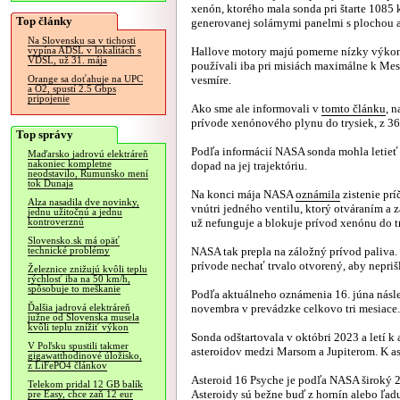
xenón, ktorého mala sonda pri štarte 1085 k
Top články
generovanej solárnymi panelmi s plochou 
Na Slovensku sa v tichosti
Hallove motory majú pomerne nízky výkon,
vypína ADSL v lokalitách s
VDSL, už 31. mája
používali iba pri misiách maximálne k Mes
vesmíre.
Orange sa doťahuje na UPC
a O2, spustí 2.5 Gbps
pripojenie
Ako sme ale informovali v
tomto článku
, 
prívode xenónového plynu do trysiek, z 36
Top správy
Podľa informácií NASA sonda mohla letieť
Maďarsko jadrovú elektráreň
nakoniec kompletne
dopad na jej trajektóriu.
neodstavilo, Rumunsko mení
tok Dunaja
Na konci mája NASA
oznámila
zistenie pr
Alza nasadila dve novinky,
vnútri jedného ventilu, ktorý otváraním a
jednu užitočnú a jednu
už nefunguje a blokuje prívod xenónu do t
kontroverznú
Slovensko.sk má opäť
NASA tak prepla na záložný prívod paliva
technické problémy
prívode nechať trvalo otvorený, aby nepri
Železnice znižujú kvôli teplu
rýchlosť iba na 50 km/h,
spôsobuje to meškanie
Podľa aktuálneho oznámenia 16. júna nás
novembra v prevádzke celkovo tri mesiace.
Ďalšia jadrová elektráreň
južne od Slovenska musela
kvôli teplu znížiť výkon
Sonda odštartovala v októbri 2023 a letí k
V Poľsku spustili takmer
asteroidov medzi Marsom a Jupiterom. K as
gigawatthodinové úložisko,
z LiFePO4 článkov
Asteroid 16 Psyche je podľa NASA široký 2
Telekom pridal 12 GB balík
Asteroidy sú bežne buď z hornín alebo ľad
pre Easy, chce zaň 12 eur