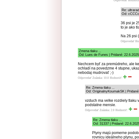
Odpovedať
Hodnoti
Re: ultrara
Od: cCCCcc
36 psi je 
to je ako 
Na 26 psi (
Odpovedať
Ho
Zmena tlaku ...
Od: Lues de Funes | Pridané: 22.6.2025
Nechcem byť za premúdreho, ale keď 
ochladí na povedzme 4 stupne, ukaz
nebodaj mudrovať ;-)
Odpovedať
Známka: 10.0
Hodnotiť:
Re: Zmena tlaku ...
Od: OriginalnyKoumakSK | Pridané
vzduch ma velke rozdiely tlaku v 
podstatne mensie.
Odpovedať
Známka: 2.0
Hodnotiť:
Re: Zmena tlaku ...
Od: 31337 | Pridané: 22.6.202
Plyny majú pomerne podobn
rovnicu ideálneho plynu, po