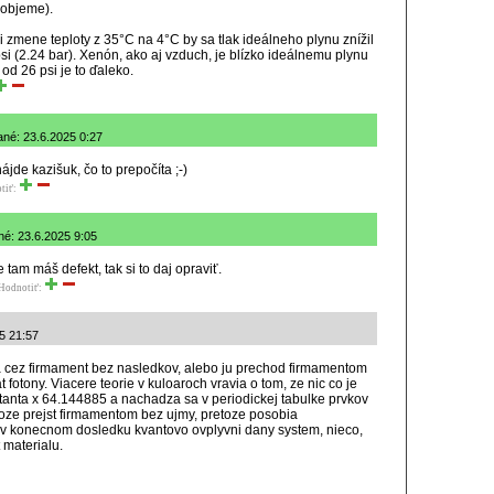
 objeme).
i zmene teploty z 35°C na 4°C by sa tlak ideálneho plynu znížil
psi (2.24 bar). Xenón, ako aj vzduch, je blízko ideálnemu plynu
od 26 psi je to ďaleko.
ané: 23.6.2025 0:27
ájde kazišuk, čo to prepočíta ;-)
tiť:
né: 23.6.2025 9:05
e tam máš defekt, tak si to daj opraviť.
Hodnotiť:
5 21:57
la cez firmament bez nasledkov, alebo ju prechod firmamentom
t fotony. Viacere teorie v kuloaroch vravia o tom, ze nic co je
tanta x 64.144885 a nachadza sa v periodickej tabulke prvkov
oze prejst firmamentom bez ujmy, pretoze posobia
o v konecnom dosledku kvantovo ovplyvni dany system, nieco,
 materialu.