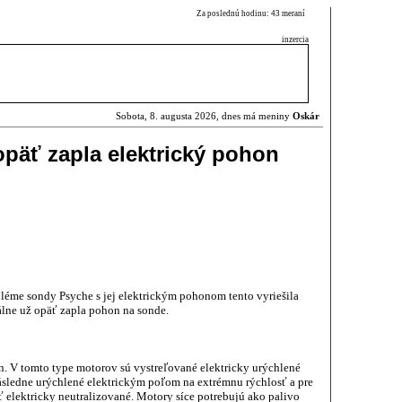
Za poslednú hodinu: 43 meraní
inzercia
Sobota, 8. augusta 2026, dnes má meniny
Oskár
päť zapla elektrický pohon
éme sondy Psyche s jej elektrickým pohonom tento vyriešila
álne už opäť zapla pohon na sonde.
. V tomto type motorov sú vystreľované elektricky urýchlené
následne urýchlené elektrickým poľom na extrémnu rýchlosť a pre
 elektricky neutralizované. Motory síce potrebujú ako palivo