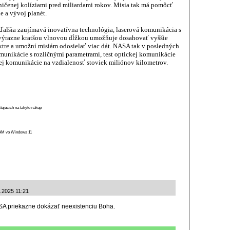
zničenej kolíziami pred miliardami rokov. Misia tak má pomôcť
e a vývoj planét.
ďalšia zaujímavá inovatívna technológia, laserová komunikácia s
ýrazne kratšou vlnovou dĺžkou umožňuje dosahovať vyššie
ktre a umožní misiám odosielať viac dát. NASA tak v posledných
omunikácie s rozličnými parametrami, test optickej komunikácie
ej komunikácie na vzdialenosť stoviek miliónov kilometrov.
stujúcich na takýto nákup
 RAM vo Windows 11
6.2025 11:21
ASA priekazne dokázať neexistenciu Boha.