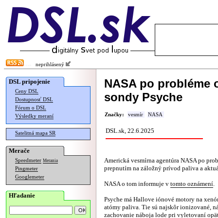
neprihlásený
NASA po probléme o
DSL pripojenie
Ceny DSL
sondy Psyche
Dostupnosť DSL
Fórum o DSL
Značky:
vesmír
NASA
Výsledky meraní
DSL.sk, 22.6.2025
Satelitná mapa SR
Merače
Americká vesmírna agentúra NASA po probl
Speedmeter
Merania
prepnutím na záložný prívod paliva a aktu
Pingmeter
Googlemeter
NASA o tom informuje v
tomto oznámení
.
Hľadanie
Psyche má Hallove iónové motory na xenón
atómy paliva. Tie sú najskôr ionizované, 
zachovanie náboja lode pri vyletovaní opäť