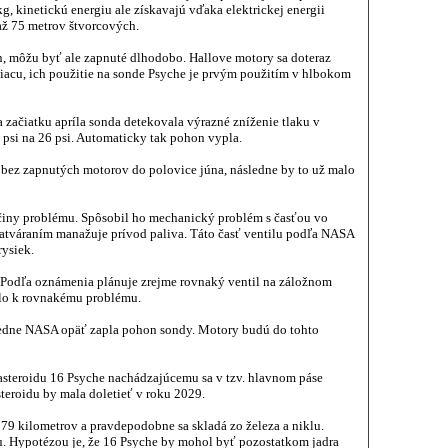
g, kinetickú energiu ale získavajú vďaka elektrickej energii
až 75 metrov štvorcových.
 môžu byť ale zapnuté dlhodobo. Hallove motory sa doteraz
iacu, ich použitie na sonde Psyche je prvým použitím v hlbokom
na začiatku apríla sonda detekovala výrazné zníženie tlaku v
 psi na 26 psi. Automaticky tak pohon vypla.
 bez zapnutých motorov do polovice júna, následne by to už malo
íčiny problému. Spôsobil ho mechanický problém s časťou vo
 zatváraním manažuje prívod paliva. Táto časť ventilu podľa NASA
rysiek.
. Podľa oznámenia plánuje zrejme rovnaký ventil na záložnom
šlo k rovnakému problému.
ledne NASA opäť zapla pohon sondy. Motory budú do tohto
 asteroidu 16 Psyche nachádzajúcemu sa v tzv. hlavnom páse
teroidu by mala doletieť v roku 2029.
79 kilometrov a pravdepodobne sa skladá zo železa a niklu.
u. Hypotézou je, že 16 Psyche by mohol byť pozostatkom jadra