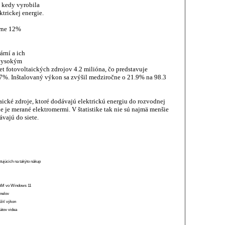
 kedy vyrobila
trickej energie.
árne 12%
ární a ich
 vysokým
t fotovoltaických zdrojov 4.2 milióna, čo predstavuje
7%. Inštalovaný výkon sa zvýšil medziročne o 21.9% na 98.3
taické zdroje, ktoré dodávajú elektrickú energiu do rozvodnej
e je merané elektromermi. V štatistike tak nie sú najmä menšie
ávajú do siete.
stujúcich na takýto nákup
 RAM vo Windows 11
anelov
ížiť výkon
átov videa