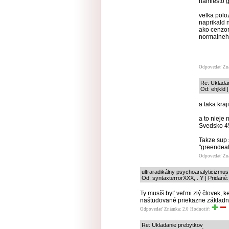
namiesto g
velka poloz
naprikald n
ako cenzor
normalneho 
Odpovedať
Zn
Re: Uklada
Od: ehjkld 
a taka kra
a to nieje
Svedsko 4
Takze sup 
"greendeal
Odpovedať
Zn
ultraradikálny psychoanalyticizmus
Od: syntaxterrorXXX, . Y | Pridané
Ty musíš byť veľmi zlý človek, k
naštudované priekazne základné 
Odpovedať
Známka: 2.0
Hodnotiť:
Re: Ukladanie prebytkov