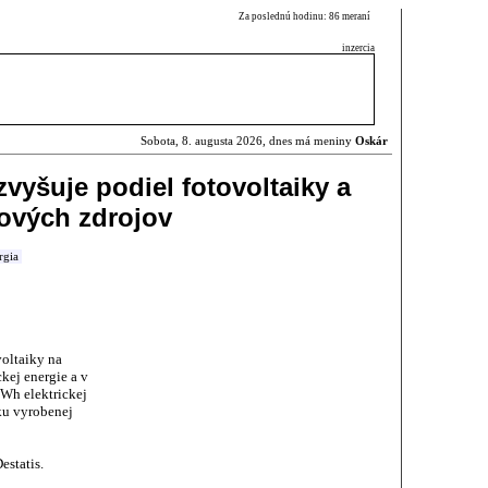
Za poslednú hodinu: 86 meraní
inzercia
Sobota, 8. augusta 2026, dnes má meniny
Oskár
vyšuje podiel fotovoltaiky a
ových zdrojov
rgia
oltaiky na
ckej energie a v
TWh elektrickej
ku vyrobenej
estatis.