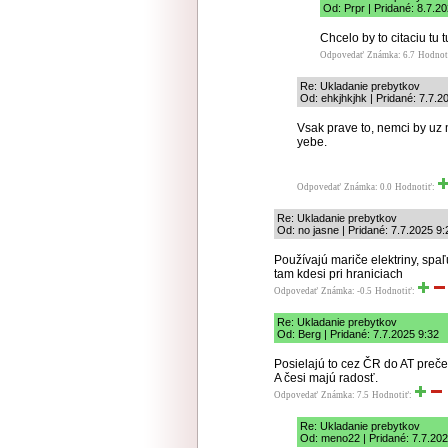
Od: Prpr | Pridané: 8.7.2
Chcelo by to citaciu tu 
Odpovedať
Známka: 6.7
Hodnot
Re: Ukladanie prebytkov
Od: ehkjhkjhk | Pridané: 7.7.2
Vsak prave to, nemci by uz
yebe.
Odpovedať
Známka: 0.0
Hodnotiť:
Re: Ukladanie prebytkov
Od: no jasne | Pridané: 7.7.2025 9:
Používajú mariče elektriny, spaľ
tam kdesi pri hraniciach
Odpovedať
Známka: -0.5
Hodnotiť:
Re: Ukladanie prebytkov
Od: Berg | Pridané: 7.7.2025 9:32
Posielajú to cez ČR do AT preče
A česi majú radosť.
Odpovedať
Známka: 7.5
Hodnotiť:
Re: Ukladanie prebytkov
Od: meno22 | Pridané: 7.7.20