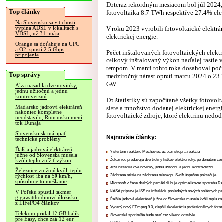
Doteraz rekordným mesiacom bol júl 2024,
Top články
fotovoltaika 8.7 TWh respektíve 27.4% elek
Na Slovensku sa v tichosti
V roku 2023 vyrobili fotovoltaické elektr
vypína ADSL v lokalitách s
VDSL, už 31. mája
elektrickej energie.
Orange sa doťahuje na UPC
a O2, spustí 2.5 Gbps
Počet inštalovaných fotovoltaických elektr
pripojenie
celkový inštalovaný výkon naďalej rastie
tempom. V marci tohto roka dosahoval poče
Top správy
medziročný nárast oproti marcu 2024 o 23.
GW.
Alza nasadila dve novinky,
jednu užitočnú a jednu
kontroverznú
Do štatistiky sú započítané všetky fotovol
Maďarsko jadrovú elektráreň
siete a množstvo dodanej elektrickej energi
nakoniec kompletne
fotovoltaické zdroje, ktoré elektrinu nedod
neodstavilo, Rumunsko mení
tok Dunaja
Slovensko.sk má opäť
Najnovšie články:
technické problémy
Ďalšia jadrová elektráreň
V štvrtom reaktore Mochoviec už beží štiepna reakcia
južne od Slovenska musela
Železnice predávajú dve tretiny lístkov elektronicky, po donútení ce
kvôli teplu znížiť výkon
Alza nasadila dve novinky, jednu užitočnú a jednu kontroverznú
Železnice znižujú kvôli teplu
Záchrana misie na záchranu teleskopu Swift úspešne pokračuje
rýchlosť iba na 50 km/h,
spôsobuje to meškanie
Microsoft v čase drahých pamätí sľubuje optimalizovať spotrebu
NASA pripravuje ISS na inštaláciu posledných nových solárnych p
V Poľsku spustili takmer
gigawatthodinové úložisko,
Ďalšia jadrová elektráreň južne od Slovenska musela kvôli teplu zn
z LiFePO4 článkov
Vydaný nový FFmpeg 9.0, zlepšil akceleráciu profesionálnych form
Telekom pridal 12 GB balík
Slovenská sporiteľňa bude mať cez víkend odstávku
pre Easy, chce zaň 12 eur