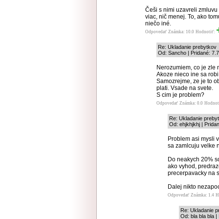
Češi s nimi uzavreli zmluvu 
viac, nič menej. To, ako to
niečo iné.
Odpovedať
Známka: 10.0
Hodnotiť:
Re: Ukladanie prebytkov
Od: Sancho | Pridané: 7.
Nerozumiem, co je zle na
Akoze nieco ine sa rob
Samozrejme, ze je to o
plati. Vsade na svete.
S cim je problem?
Odpovedať
Známka: 0.0
Hodnot
Re: Ukladanie preby
Od: ehjkhjkhj | Prida
Problem asi mysli v
sa zamlcuju velke 
Do neakych 20% sol
ako vyhod, predraze
precerpavacky na st
Dalej nikto nezapo
Odpovedať
Známka: 1.4
H
Re: Ukladanie p
Od: bla bla bla 