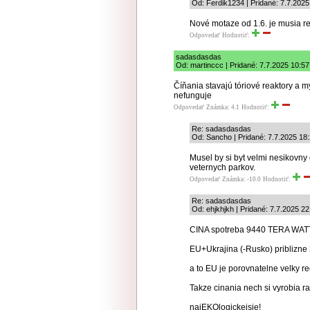
Od: Ferdik1234 | Pridané: 7.7.2025
Nové motaze od 1.6. je musia r
Odpovedať
Hodnotiť:
sadasdasdas
Od: martinccc | Pridané: 7.7.2025 10:57
Číňania stavajú tóriové reaktory a my
nefunguje
Odpovedať
Známka: 4.1
Hodnotiť:
Re: sadasdasdas
Od: Sancho | Pridané: 7.7.2025 18
Musel by si byt velmi nesikovny
veternych parkov.
Odpovedať
Známka: -10.0
Hodnotiť:
Re: sadasdasdas
Od: ehjkhjkh | Pridané: 7.7.2025 22
CINA spotreba 9440 TERA WATT!!!
EU+Ukrajina (-Rusko) priblizne 
a to EU je porovnatelne velky re
Takze cinania nech si vyrobia 
najEKOlogickejsie!