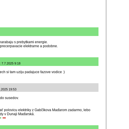
 narabaju s prebytkami energie.
, precerpavacie elektrarne a podobne.
 7.7.2025 9:18
ech si tam uziju padajuce fazove vodice :)
.2025 19:53
 do susedov.
ať polovicu elektriky z Gabčíkova Maďarom zadarmo, lebo
ody v Dunaji Maďarská.