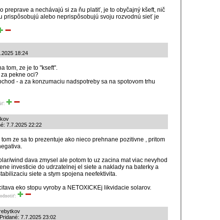
o preprave a nechávajú si za ňu platiť, je to obyčajný kšeft, nič
mu prispôsobujú alebo neprispôsobujú svoju rozvodnú sieť je
7.2025 18:24
 tom, ze je to "kseft".
i za pekne oci?
bchod - a za konzumaciu nadspotreby sa na spotovom trhu
iť:
tkov
né: 7.7.2025 22:22
 tom ze sa to prezentuje ako nieco prehnane pozitivne , pritom
negativa.
ar/wind dava zmysel ale potom to uz zacina mat viac nevyhod
ne investicie do udrzatelnej el siete a naklady na baterky a
abilizaciu siete a stym spojena neefektivita.
citava eko stopu vyroby a NETOXICKEj likvidacie solarov.
odnotiť:
rebytkov
| Pridané: 7.7.2025 23:02