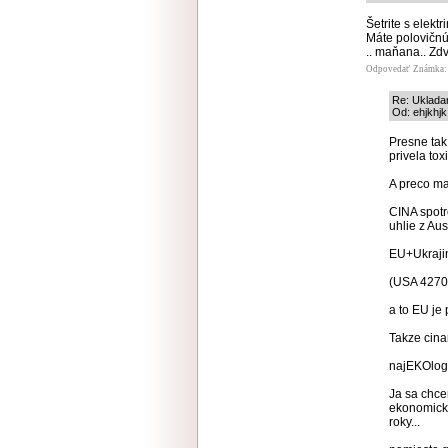
Šetrite s elektr
Máte polovičnú
.. maňana.. Zd
Odpovedať
Známka: 
Re: Uklada
Od: ehjkhjk
Presne tak 
privela to
A preco ma
CINA spotr
uhlie z Aus
EU+Ukrajin
(USA 4270
a to EU je
Takze cina
najEKOlogi
Ja sa chce
ekonomicky
roky...