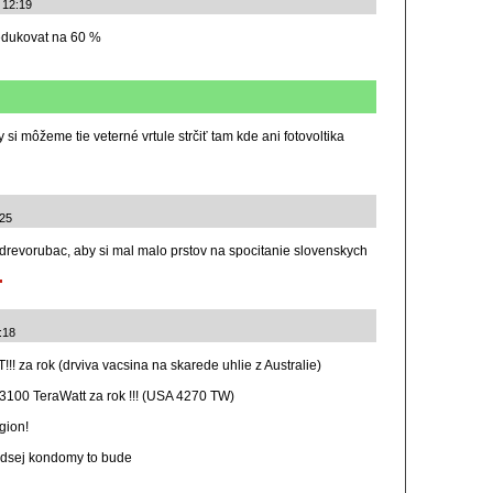
 12:19
edukovat na 60 %
 si môžeme tie veterné vrtule strčiť tam kde ani fotovoltika
:25
 drevorubac, aby si mal malo prstov na spocitanie slovenskych
:18
 za rok (drviva vacsina na skarede uhlie z Australie)
3100 TeraWatt za rok !!! (USA 4270 TW)
gion!
radsej kondomy to bude