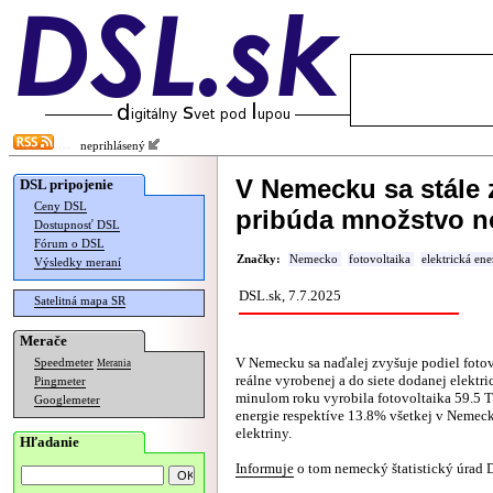
neprihlásený
V Nemecku sa stále z
DSL pripojenie
Ceny DSL
pribúda množstvo n
Dostupnosť DSL
Fórum o DSL
Značky:
Nemecko
fotovoltaika
elektrická ene
Výsledky meraní
DSL.sk, 7.7.2025
Satelitná mapa SR
Merače
V Nemecku sa naďalej zvyšuje podiel fotov
Speedmeter
Merania
reálne vyrobenej a do siete dodanej elektri
Pingmeter
minulom roku vyrobila fotovoltaika 59.5 
Googlemeter
energie respektíve 13.8% všetkej v Nemec
elektriny.
Hľadanie
Informuje
o tom nemecký štatistický úrad D