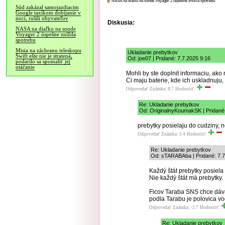
NASA na diaľku na sonde Voyager 2 úspešne znížila spotrebu
Súd zakázal samojazdiacim
Google taxíkom dobíjanie v
noci, rušili obyvateľov
Diskusia:
NASA na diaľku na sonde
Voyager 2 úspešne znížila
spotrebu
Misia na záchranu teleskopu
Ukladanie prebytkov
Swift ešte nie je stratená,
Od: joe07 | Pridané: 7.7.2025 9:16
podarilo sa spomaliť jej
otáčanie
Mohli by ste doplnit informaciu, ako
Ci maju baterie, kde ich uskladnuju
Odpovedať
Známka: 8.7
Hodnotiť:
Re: Ukladanie prebytkov
Od: OriginalnyKoumakSK | Pridané:
prebytky posielaju do cudziny, n
Odpovedať
Známka: 5.4
Hodnotiť:
Re: Ukladanie prebytkov
Od: sTARABAba | Pridané: 7.7
Každý štát prebytky posiela
Nie každý štát má prebytky.
Ficov Taraba SNS chce dáv
podla Tarabu je polovica v
Odpovedať
Známka: -2.7
Hodnotiť:
Re: Ukladanie prebytkov