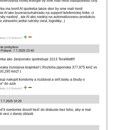
enerovania novej energie by sme mali riesit nadspotrebu ciny.
ka ma tvorit AI spotreba takze skor by sme mali riesit
ie AI ako buzeraciu/nahradu na support telefonickej linke, ci
sky nastroj! , ale AI ako nastroj na automatizovanu produkciu
zdraveho jedla! udrzby ciest, logistiky...)
ámka: 2.0
Hodnotiť:
nie prebytkov
| Pridané: 7.7.2025 23:40
jinka ako Janponsko spotrebuje 1013 TeraWatt!!!
 neaka rozvojova krajinka!! ( Rozloha japonska 377,975 km2 vs
50,295 km2! )
sup nakupit kondomy a rozdavat a sirit lasku a bludy o
e" do azie
ámka: 0.0
Hodnotiť:
: 7.7.2025 10:29
eď ti svedomie dovolí liezť do diskusie bez toho, aby si mal
veci z danej oblasti.