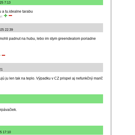
025 7:13
tu a tu.idealne tarabu
iť:
025 22:39
 mohli padnut na hubu, lebo im stym greendealom poriadne
21
ujú ju len tak na teplo. Výpadku v CZ prispel aj nefunkčný marič
rpávačiek.
25 17:10