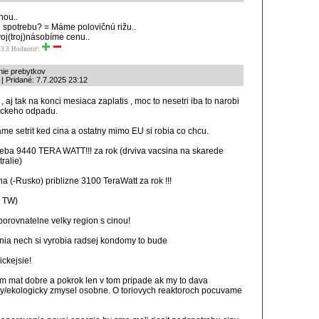
inou..
 spotrebu? = Máme polovičnú rižu..
voj(troj)násobíme cenu..
3.3
Hodnotiť:
nie prebytkov
 | Pridané: 7.7.2025 23:12
, aj tak na konci mesiaca zaplatis , moc to nesetri iba to narobi
xickeho odpadu.
me setrit ked cina a ostatny mimo EU si robia co chcu.
eba 9440 TERA WATT!!! za rok (drviva vacsina na skarede
tralie)
a (-Rusko) priblizne 3100 TeraWatt za rok !!!
 TW)
 porovnatelne velky region s cinou!
nia nech si vyrobia radsej kondomy to bude
ckejsie!
m mat dobre a pokrok len v tom pripade ak my to dava
/ekologicky zmysel osobne. O toriovych reaktoroch pocuvame