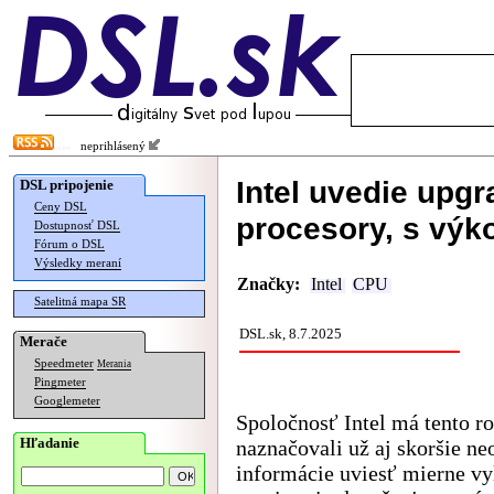
neprihlásený
Intel uvedie upg
DSL pripojenie
Ceny DSL
procesory, s vý
Dostupnosť DSL
Fórum o DSL
Výsledky meraní
Značky:
Intel
CPU
Satelitná mapa SR
DSL.sk, 8.7.2025
Merače
Speedmeter
Merania
Pingmeter
Googlemeter
Spoločnosť Intel má tento r
Hľadanie
naznačovali už aj skoršie ne
informácie uviesť mierne v