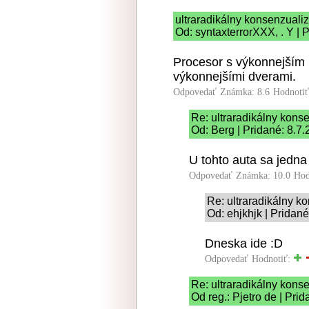
ultraradikálny konsenzual
Od: syntaxterrorXXX, . Y | 
Procesor s výkonnejším 
výkonnejšími dverami.
Odpovedať
Známka: 8.6
Hodnoti
Re: ultraradikálny kon
Od: Berg | Pridané: 8.7
U tohto auta sa jedna
Odpovedať
Známka: 10.0
Hod
Re: ultraradikálny 
Od: ehjkhjk | Pridané
Dneska ide :D
Odpovedať
Hodnotiť:
Re: ultraradikálny kon
Od reg.: Pjetro de | Pri