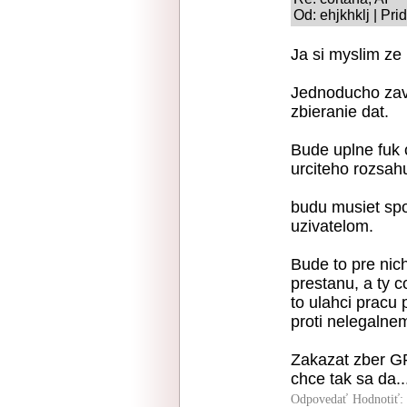
Od: ehjkhklj | Pr
Ja si myslim ze 
Jednoducho zavi
zbieranie dat.
Bude uplne fuk 
urciteho rozsahu
budu musiet spo
uzivatelom.
Bude to pre nich
prestanu, a ty 
to ulahci pracu
proti nelegalne
Zakazat zber G
chce tak sa da..
Odpovedať
Hodnotiť: