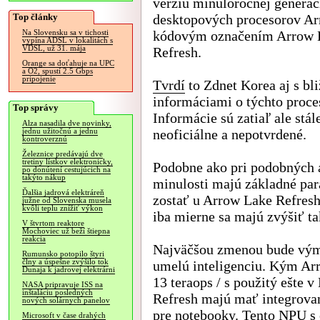
verziu minuloročnej generác
Top články
desktopových procesorov Ar
kódovým označením Arrow 
Na Slovensku sa v tichosti
vypína ADSL v lokalitách s
VDSL, už 31. mája
Refresh.
Orange sa doťahuje na UPC
a O2, spustí 2.5 Gbps
pripojenie
Tvrdí
to Zdnet Korea aj s bl
informáciami o týchto proce
Top správy
Informácie sú zatiaľ ale stál
Alza nasadila dve novinky,
neoficiálne a nepotvrdené.
jednu užitočnú a jednu
kontroverznú
Železnice predávajú dve
tretiny lístkov elektronicky,
Podobne ako pri podobných 
po donútení cestujúcich na
takýto nákup
minulosti majú základné para
Ďalšia jadrová elektráreň
zostať u Arrow Lake Refres
južne od Slovenska musela
kvôli teplu znížiť výkon
iba mierne sa majú zvýšiť ta
V štvrtom reaktore
Mochoviec už beží štiepna
reakcia
Najväčšou zmenou bude výme
Rumunsko potopilo štyri
člny a úspešne zvýšilo tok
umelú inteligenciu. Kým A
Dunaja k jadrovej elektrárni
13 teraops / s použitý ešte
NASA pripravuje ISS na
inštaláciu posledných
Refresh majú mať integrova
nových solárnych panelov
pre notebooky. Tento NPU s
Microsoft v čase drahých