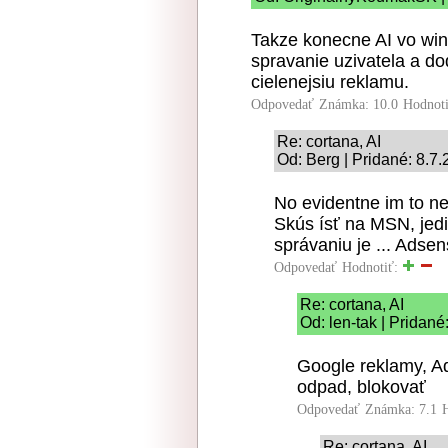
Takze konecne AI vo wi
spravanie uzivatela a do
cielenejsiu reklamu.
Odpovedať
Známka: 10.0
Hodnot
Re: cortana, AI
Od: Berg | Pridané: 8.7
No evidentne im to 
Skús ísť na MSN, jedi
správaniu je ... Adsen
Odpovedať
Hodnotiť:
Re: cortana, AI
Od: len-tak | Pridané
Google reklamy, Ad
odpad, blokovať
Odpovedať
Známka: 7.1
Re: cortana, AI