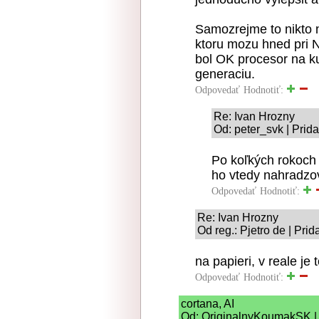
Samozrejme to nikto 
ktoru mozu hned pri N
bol OK procesor na k
generaciu.
Odpovedať
Hodnotiť:
Re: Ivan Hrozny
Od: peter_svk | Prid
Po koľkých rokoch
ho vtedy nahradzo
Odpovedať
Hodnotiť:
Re: Ivan Hrozny
Od reg.: Pjetro de | Pri
na papieri, v reale je
Odpovedať
Hodnotiť:
cortana, AI
Od: OriginalnyKoumakSK | 