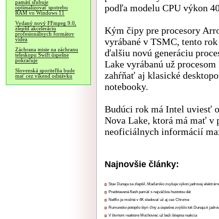
pamätí sľubuje
podľa modelu CPU výkon 40 a
optimalizovať spotrebu
RAM vo Windows 11
Vydaný nový FFmpeg 9.0,
Kým čipy pre procesory Arro
zlepšil akceleráciu
profesionálnych formátov
vyrábané v TSMC, tento rok 
videa
Záchrana misie na záchranu
ďalšiu novú generáciu proc
teleskopu Swift úspešne
pokračuje
Lake vyrábanú už procesom I
Slovenská sporiteľňa bude
zahŕňať aj klasické desktop
mať cez víkend odstávku
notebooky.
Budúci rok má Intel uviesť 
Nova Lake, ktorá má mať v 
neoficiálnych informácií ma
Najnovšie články:
Stav Dunaja sa zlepšil, Maďarsko zvyšuje výkon jadrovej elektrárn
Predstavená flash pamäť s najväčšou hustotou dát
Netflix je možné v 4K sledovať už aj cez Chrome
Rumunsko potopilo štyri člny a úspešne zvýšilo tok Dunaja k jadrov
V štvrtom reaktore Mochoviec už beží štiepna reakcia