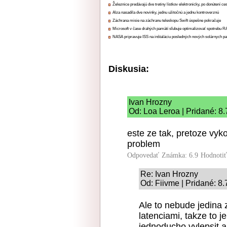
Železnice predávajú dve tretiny lístkov elektronicky, po donútení ce
Alza nasadila dve novinky, jednu užitočnú a jednu kontroverznú
Záchrana misie na záchranu teleskopu Swift úspešne pokračuje
Microsoft v čase drahých pamätí sľubuje optimalizovať spotrebu
NASA pripravuje ISS na inštaláciu posledných nových solárnych p
Diskusia:
Ivan Hrozny
Od: Loa Leroa | Pridané: 8
este ze tak, pretoze vyk
problem
Odpovedať
Známka: 6.9
Hodnoti
Re: Ivan Hrozny
Od: Fiivme | Pridané: 8
Ale to nebude jedina
latenciami, takze to 
jednoducho vylepsit a