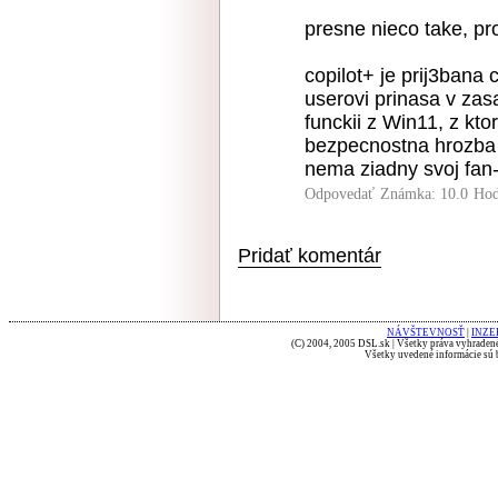
presne nieco take, pr
copilot+ je prij3bana
userovi prinasa v za
funckii z Win11, z kto
bezpecnostna hrozba a
nema ziadny svoj fan-c
Odpovedať
Známka: 10.0
Hod
Pridať komentár
NÁVŠTEVNOSŤ
|
INZE
(C) 2004, 2005 DSL.sk | Všetky práva vyhradené
Všetky uvedené informácie sú b