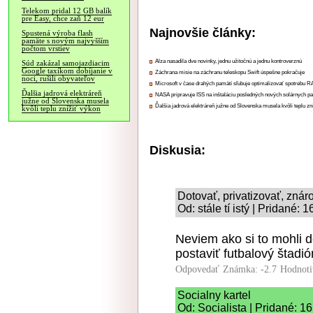
Telekom pridal 12 GB balík
pre Easy, chce zaň 12 eur
Najnovšie články:
Spustená výroba flash
pamäte s novým najvyšším
počtom vrstiev
Alza nasadila dve novinky, jednu užitočnú a jednu kontroverznú
Súd zakázal samojazdiacim
Google taxíkom dobíjanie v
Záchrana misie na záchranu teleskopu Swift úspešne pokračuje
noci, rušili obyvateľov
Microsoft v čase drahých pamätí sľubuje optimalizovať spotrebu
Ďalšia jadrová elektráreň
NASA pripravuje ISS na inštaláciu posledných nových solárnych p
južne od Slovenska musela
Ďalšia jadrová elektráreň južne od Slovenska musela kvôli teplu zn
kvôli teplu znížiť výkon
Diskusia:
Dotovať, privatizovať, znár
Od: stále tí istý | Pridané: 
Neviem ako si to mohli 
postaviť futbalový štadió
Odpovedať
Známka: -2.7
Hodnoti
Socialny kartel
Od: Socialista | Pridané: 1