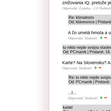
znižovania IQ, pretože je
Odpovedať
Známka: -2.0
Hodnoti
Re: klimatrons
Od: klávesnice | Pridan
A čo umelá hmota a u
Odpovedať
Hodnotiť:
tu nikto nejde svojou vlas
Od: PCmanik | Pridané: 16
Karte? Na Slovensku? A 
Odpovedať
Hodnotiť:
Re: tu nikto nejde svoj
Od: PCmanik | Pridané:
...l...
Odpovedať
Hodnotiť:
kartel