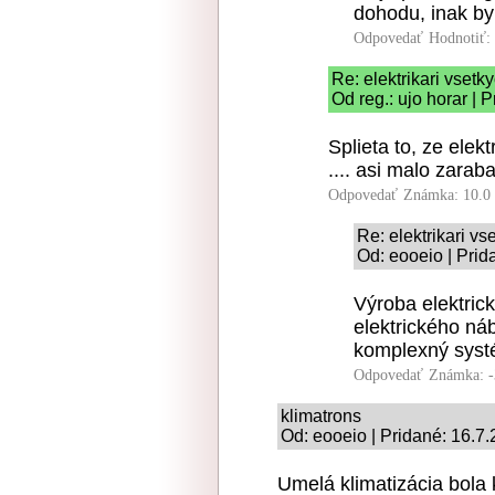
dohodu, inak by
Odpovedať
Hodnotiť:
Re: elektrikari vsetky
Od reg.: ujo horar | 
Splieta to, ze ele
.... asi malo zaraba
Odpovedať
Známka: 10.0
Re: elektrikari vse
Od: eooeio | Prid
Výroba elektrick
elektrického ná
komplexný systé
Odpovedať
Známka: -
klimatrons
Od: eooeio | Pridané: 16.7
Umelá klimatizácia bola