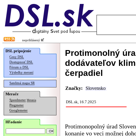
neprihlásený
Protimonolný úra
DSL pripojenie
Ceny DSL
dodávateľov klima
Dostupnosť DSL
Fórum o DSL
čerpadiel
Výsledky meraní
Satelitná mapa SR
Značky:
Slovensko
Merače
Speedmeter
Merania
DSL.sk, 16.7.2025
Pingmeter
Googlemeter
Hľadanie
Protimonopolný úrad Slovens
konanie vo veci možnej doho