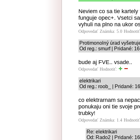
Neviem co sa tie kartely 
funguje opec+. Vsetci sa
vyhuli na plno na ukor os
Odpovedať
Známka: 5.0
Hodnoti
Protimonolný úrad vyšetruj
Od reg.: smurf | Pridané: 1
bude aj FVE.. vsade..
Odpovedať
Hodnotiť:
elektrikari
Od reg.: roob_ | Pridané: 1
co elektrarnam sa nepaci
ponukaju oni tie svoje p
trubky!
Odpovedať
Známka: 1.4
Hodnoti
Re: elektrikari
Od: Rado2 | Pridané: 1