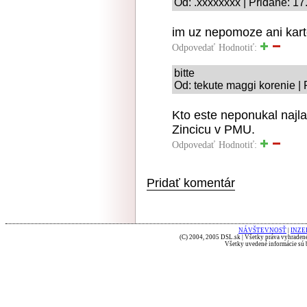
Od: .xxxxxxxx | Pridané: 17
im uz nepomoze ani karte
Odpovedať
Hodnotiť:
bitte
Od: tekute maggi korenie |
Kto este neponukal najla
Zincicu v PMU.
Odpovedať
Hodnotiť:
Pridať komentár
NÁVŠTEVNOSŤ
|
INZE
(C) 2004, 2005 DSL.sk | Všetky práva vyhradené
Všetky uvedené informácie sú b