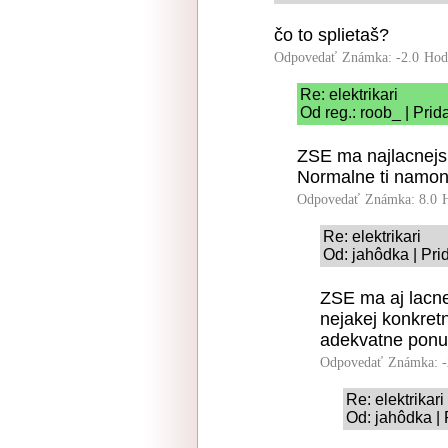
čo to splietaš?
Odpovedať
Známka: -2.0
Hod
Re: elektrikari
Od reg.: roob_ | Pri
ZSE ma najlacnejs
Normalne ti namon
Odpovedať
Známka: 8.0
Re: elektrikari
Od: jahôdka | Pri
ZSE ma aj lacne
nejakej konkretn
adekvatne ponuk
Odpovedať
Známka: -
Re: elektrikari
Od: jahôdka |