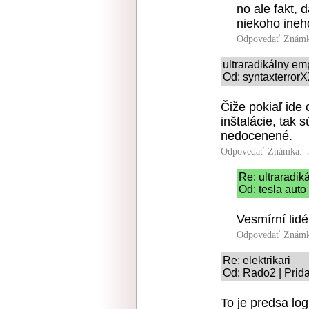
no ale fakt, 
niekoho ineh
Odpovedať
Známk
ultraradikálny em
Od: syntaxterrorX
Čiže pokiaľ ide 
inštalácie, tak 
nedocenené.
Odpovedať
Známka: -
Re: ultraradi
Od: tesla auto
Vesmírní lidé
Odpovedať
Známk
Re: elektrikari
Od: Rado2 | Prid
To je predsa lo