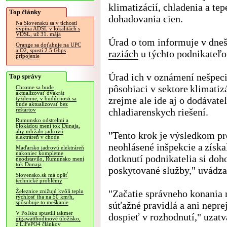
klimatizácií, chladenia a te
Top články
dohadovania cien.
Na Slovensku sa v tichosti
vypína ADSL v lokalitách s
VDSL, už 31. mája
Úrad o tom informuje v dn
Orange sa doťahuje na UPC
a O2, spustí 2.5 Gbps
raziách
u týchto podnikateľo
pripojenie
Úrad ich v oznámení nešpecif
Top správy
pôsobiaci v sektore klimatizá
Chrome sa bude
aktualizovať dvakrát
zrejme ale ide aj o dodávate
týždenne, v budúcnosti sa
bude aktualizovať bez
chladiarenskych riešení.
reštartov
Rumunsko odstrelmi a
blokádou mení tok Dunaja,
aby udržalo jadrovú
"Tento krok je výsledkom p
elektráreň v chode
neohlásené inšpekcie a získa
Maďarsko jadrovú elektráreň
nakoniec kompletne
dotknutí podnikatelia si do
neodstavilo, Rumunsko mení
tok Dunaja
poskytované služby," uvádz
Slovensko.sk má opäť
technické problémy
"Začatie správneho konania 
Železnice znižujú kvôli teplu
rýchlosť iba na 50 km/h,
spôsobuje to meškanie
súťažné pravidlá a ani nepr
V Poľsku spustili takmer
dospieť v rozhodnutí," uzat
gigawatthodinové úložisko,
z LiFePO4 článkov