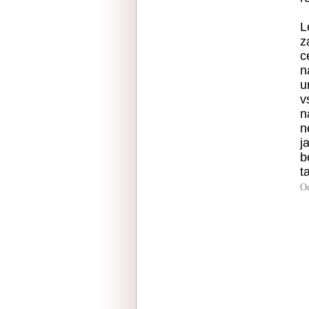
L
z
c
n
u
v
n
n
j
b
t
O