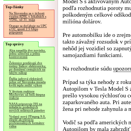
Model S s aktivovaným Auto
Top články
podľa rozhodnutia poroty mu
poškodeným celkové odškod
Na Slovensku sa v tichosti
vypína ADSL v lokalitách s
VDSL, už 31. mája
milióna dolárov.
Orange sa doťahuje na UPC
a O2, spustí 2.5 Gbps
pripojenie
Pre automobilku ide o zrejm
takto závažný rozsudok v pr
Top správy
nehôd jej vozidiel so zapnu
Alza nasadila dve novinky,
samojazdiami funkciami.
jednu užitočnú a jednu
kontroverznú
Železnice predávajú dve
tretiny lístkov elektronicky,
Na rozhodnutie súdu
upozorn
po donútení cestujúcich na
takýto nákup
Ďalšia jadrová elektráreň
Prípad sa týka nehody z rok
južne od Slovenska musela
kvôli teplu znížiť výkon
Autopilom v Tesla Model S z
V štvrtom reaktore
prešlo vysokou rýchlosťou ce
Mochoviec už beží štiepna
reakcia
zaparkovaného auta. Pri aute 
NASA pripravuje ISS na
inštaláciu posledných
žena pri nehode zahynula a 
nových solárnych panelov
Vydaný nový FFmpeg 9.0,
zlepšil akceleráciu
Vodič sa podľa amerických mé
profesionálnych formátov
videa
Autopilom by mala zabrzdiť 