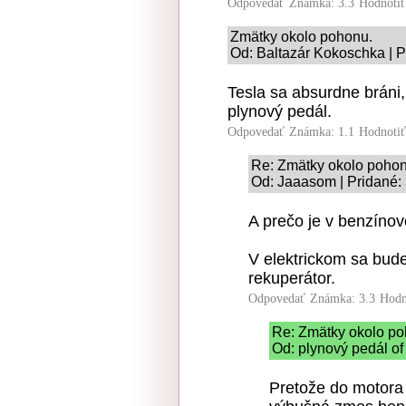
Odpovedať
Známka: 3.3
Hodnoti
Zmätky okolo pohonu.
Od: Baltazár Kokoschka | P
Tesla sa absurdne bráni, 
plynový pedál.
Odpovedať
Známka: 1.1
Hodnoti
Re: Zmätky okolo pohon
Od: Jaaasom | Pridané:
A prečo je v benzíno
V elektrickom sa bude
rekuperátor.
Odpovedať
Známka: 3.3
Hodn
Re: Zmätky okolo po
Od: plynový pedál of
Pretože do motora 