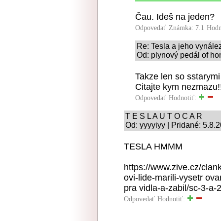
Čau. Ideš na jeden?
Odpovedať
Známka: 7.1
Hodn
Re: Tesla a jeho vynále
Od: plynový pedál of hon
Takze len so sstarymi
Citajte kym nezmazu!
Odpovedať
Hodnotiť:
T E S L A U T O C A R
Od: yyyyiyy | Pridané: 5.8.
TESLA HMMM
https://www.zive.cz/clan
ovi-lide-marili-vysetr ova
pra vidla-a-zabil/sc-3-a
Odpovedať
Hodnotiť: