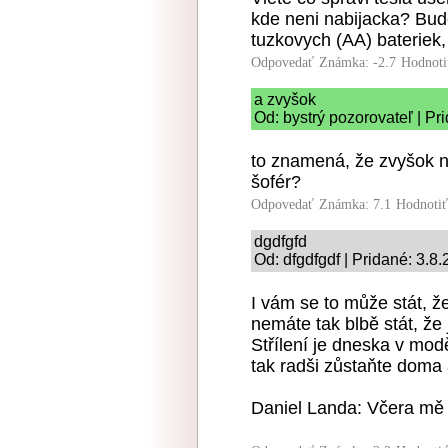
kde neni nabijacka? Bud
tuzkovych (AA) bateriek
Odpovedať
Známka: -2.7
Hodnoti
a zvyšok
Od: bystrý pozorovateľ | Pr
to znamená, že zvyšok 
šofér?
Odpovedať
Známka: 7.1
Hodnoti
dgdfgfd
Od: dfgdfgdf | Pridané: 3.8
I vám se to může stát, že
nemáte tak blbě stát, že 
Střílení je dneska v modě
tak radši zůstaňte doma 
Daniel Landa: Včera mě 