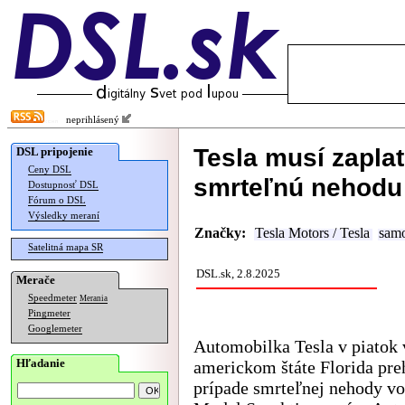
neprihlásený
Tesla musí zaplat
DSL pripojenie
Ceny DSL
smrteľnú nehodu
Dostupnosť DSL
Fórum o DSL
Výsledky meraní
Značky:
Tesla Motors / Tesla
samo
Satelitná mapa SR
DSL.sk, 2.8.2025
Merače
Speedmeter
Merania
Pingmeter
Googlemeter
Automobilka Tesla v piatok 
Hľadanie
americkom štáte Florida pre
prípade smrteľnej nehody vo