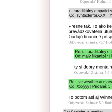
Odpovedať
Hodnotiť:
ultraradikálny empatici
Od: syntaxterrorXXX, . Y
Presne tak. To ako ke
prevádzkovatelia útul
žiadajú finančné prís
Odpovedať
Známka: -1.7
Hod
Re: ultraradikálny e
Od: malý šikanizér |
ty si dobry mentaln
Odpovedať
Známka: 5.0
Re: live weather at mars
Od: Xxxyyy | Pridané: 3
To potom asi aj Winnet
Odpovedať
Známka: 5.0
Hodn