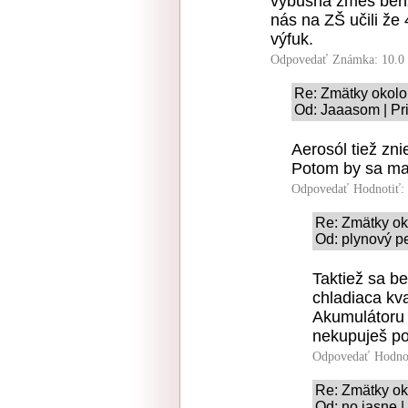
výbušná zmes benz
nás na ZŠ učili že 
výfuk.
Odpovedať
Známka: 10.0
Re: Zmätky okolo
Od: Jaaasom | Pr
Aerosól tiež zni
Potom by sa malo
Odpovedať
Hodnotiť:
Re: Zmätky ok
Od: plynový pe
Taktiež sa be
chladiaca kva
Akumulátoru 
nekupuješ po
Odpovedať
Hodno
Re: Zmätky ok
Od: no jasne |