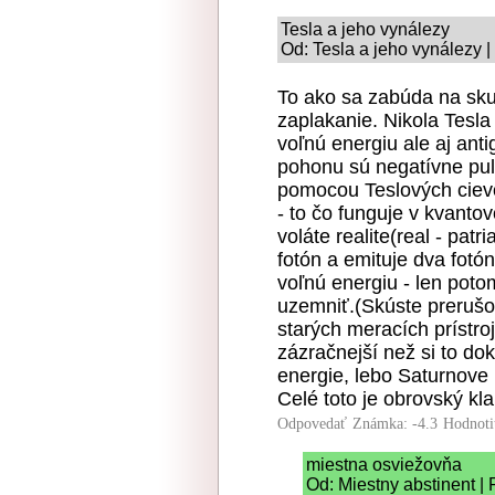
Tesla a jeho vynálezy
Od: Tesla a jeho vynálezy |
To ako sa zabúda na skut
zaplakanie. Nikola Tesla
voľnú energiu ale aj ant
pohonu sú negatívne pu
pomocou Teslových cievo
- to čo funguje v kvantovo
voláte realite(real - patr
fotón a emituje dva fotó
voľnú energiu - len poto
uzemniť.(Skúste preruš
starých meracích prístro
zázračnejší než si to do
energie, lebo Saturnove 
Celé toto je obrovský kl
Odpovedať
Známka: -4.3
Hodnoti
miestna osviežovňa
Od: Miestny abstinent |