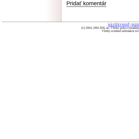
Pridať komentár
NÁVŠTEVNOSŤ
|
INZE
(C) 2004, 2005 DSL.sk | Všetky práva vyhradené
Všetky uvedené informácie sú b