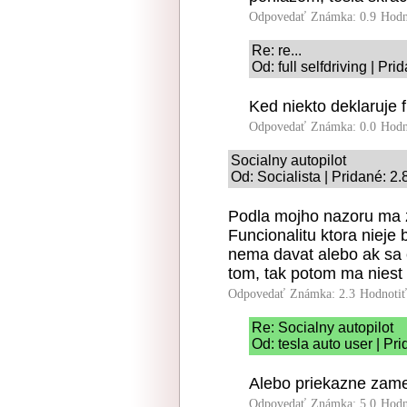
Odpovedať
Známka: 0.9
Hodn
Re: re...
Od: full selfdriving | Pr
Ked niekto deklaruje f
Odpovedať
Známka: 0.0
Hodn
Socialny autopilot
Od: Socialista | Pridané: 2
Podla mojho nazoru ma 
Funcionalitu ktora nieje
nema davat alebo ak sa 
tom, tak potom ma niest
Odpovedať
Známka: 2.3
Hodnoti
Re: Socialny autopilot
Od: tesla auto user | Pr
Alebo priekazne zameni
Odpovedať
Známka: 5.0
Hodn