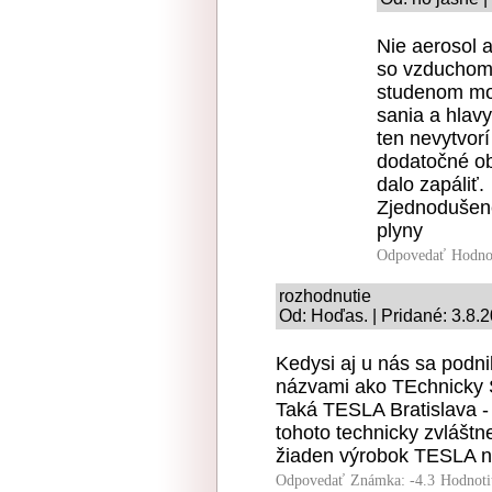
Nie aerosol 
so vzduchom 
studenom mot
sania a hlav
ten nevytvorí
dodatočné ob
dalo zapáliť.
Zjednodušene
plyny
Odpovedať
Hodno
rozhodnutie
Od: Hoďas. | Pridané: 3.8.
Kedysi aj u nás sa podni
názvami ako TEchnicky
Taká TESLA Bratislava - 
tohoto technicky zvláštn
žiaden výrobok TESLA 
Odpovedať
Známka: -4.3
Hodnoti