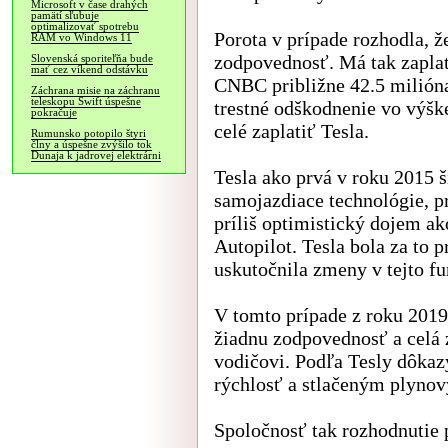
Microsoft v čase drahých
pamätí sľubuje
optimalizovať spotrebu
Porota v prípade rozhodla, ž
RAM vo Windows 11
zodpovednosť. Má tak zaplati
Slovenská sporiteľňa bude
mať cez víkend odstávku
CNBC približne 42.5 milióna 
Záchrana misie na záchranu
teleskopu Swift úspešne
trestné odškodnenie vo výšk
pokračuje
celé zaplatiť Tesla.
Rumunsko potopilo štyri
člny a úspešne zvýšilo tok
Dunaja k jadrovej elektrárni
Tesla ako prvá v roku 2015 
samojazdiace technológie, 
príliš optimistický dojem a
Autopilot. Tesla bola za to
uskutočnila zmeny v tejto fu
V tomto prípade z roku 2019
žiadnu zodpovednosť a celá 
vodičovi. Podľa Tesly dôkazy
rýchlosť a stlačeným plynov
Spoločnosť tak rozhodnutie p