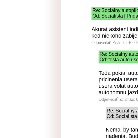
Re: Socialny autopil
Od: Socialista | Prid
Akurat asistent in
ked niekoho zabije
Odpovedať
Známka: 6.0
Re: Socialny auto
Od: tesla auto us
Teda pokial aut
pricinenia user
usera volat auto
autonomnu jazd
Odpovedať
Známka: 8
Re: Socialny a
Od: Socialista
Nemal by tam
riadenia. Bud