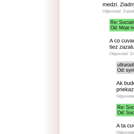
medzi. Ziadn
Odpovedať
Známk
Re: Socialn
Od: Moje n
A co cuva
tiez zazal
Odpovedať
Zn
ultrara
Od: syn
Ak bude
priekaz
Odpoveda
Re: Soc
Od: Soc
A ta cu
Odpoveda