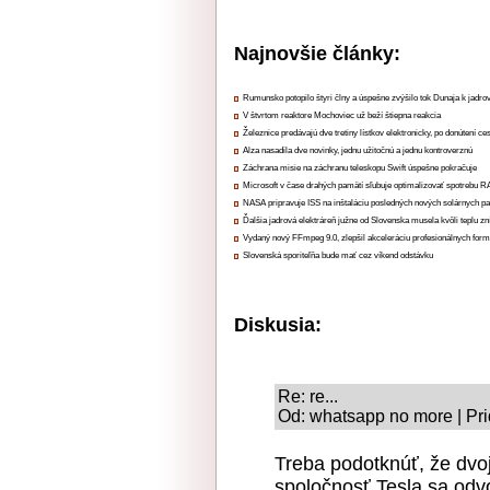
Najnovšie články:
Rumunsko potopilo štyri člny a úspešne zvýšilo tok Dunaja k jadrov
V štvrtom reaktore Mochoviec už beží štiepna reakcia
Železnice predávajú dve tretiny lístkov elektronicky, po donútení ce
Alza nasadila dve novinky, jednu užitočnú a jednu kontroverznú
Záchrana misie na záchranu teleskopu Swift úspešne pokračuje
Microsoft v čase drahých pamätí sľubuje optimalizovať spotrebu
NASA pripravuje ISS na inštaláciu posledných nových solárnych p
Ďalšia jadrová elektráreň južne od Slovenska musela kvôli teplu zn
Vydaný nový FFmpeg 9.0, zlepšil akceleráciu profesionálnych form
Slovenská sporiteľňa bude mať cez víkend odstávku
Diskusia:
Re: re...
Od: whatsapp no more | Pri
Treba podotknúť, že dvoj
spoločnosť Tesla sa odvo