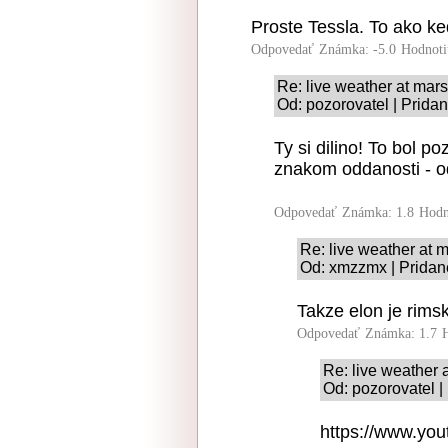
Proste Tessla. To ako ke
Odpovedať
Známka: -5.0
Hodnoti
Re: live weather at mars
Od: pozorovatel | Prida
Ty si dilino! To bol po
znakom oddanosti - od
Odpovedať
Známka: 1.8
Hodn
Re: live weather at 
Od: xmzzmx | Pridan
Takze elon je rimsk
Odpovedať
Známka: 1.7
Re: live weather 
Od: pozorovatel |
https://www.yo