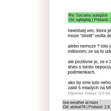
Re: Socialny autopilot
Od: sgfdgfdg | Pridané: 
neeistuej vec, ktora j
moze "strelit" vedla de
alebo nemoze ? toto j
milionom, ze sa to ud
ale pozitivne je, ze v
dnes o tomto nepocuva
podmienkach.
ako by sme tuto nehod
zabil 5 mladych na 
Odpovedať
Známka: 10.0
Hod
live weather at mars
Od: alobal78 | Pridané: 2.8