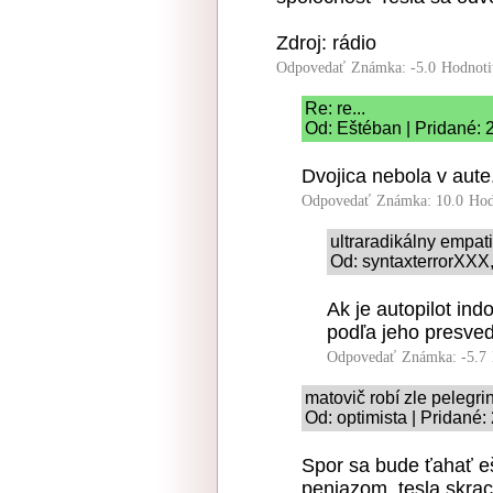
Zdroj: rádio
Odpovedať
Známka: -5.0
Hodnoti
Re: re...
Od: Eštéban | Pridané: 
Dvojica nebola v aute
Odpovedať
Známka: 10.0
Hod
ultraradikálny empat
Od: syntaxterrorXXX,
Ak je autopilot ind
podľa jeho presve
Odpovedať
Známka: -5.7
matovič robí zle pelegrin
Od: optimista | Pridané:
Spor sa bude ťahať e
peniazom, tesla skrac