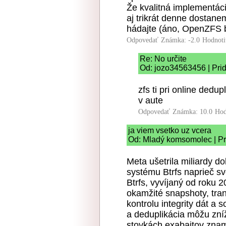
Že kvalitná implementác
aj trikrát denne dostane
hádajte (áno, OpenZFS 
Odpovedať
Známka: -2.0
Hodnoti
Re: No určite
Od: jozo34563456 | Pri
zfs ti pri online dedu
v aute
Odpovedať
Známka: 10.0
Hod
ja viem vsetko uz vcera
Od: Mladý komsomolec | Pr
Meta ušetrila miliardy 
systému Btrfs naprieč sv
Btrfs, vyvíjaný od roku 
okamžité snapshoty, tra
kontrolu integrity dát a
a deduplikácia môžu zní
stovkách exabajtov zna