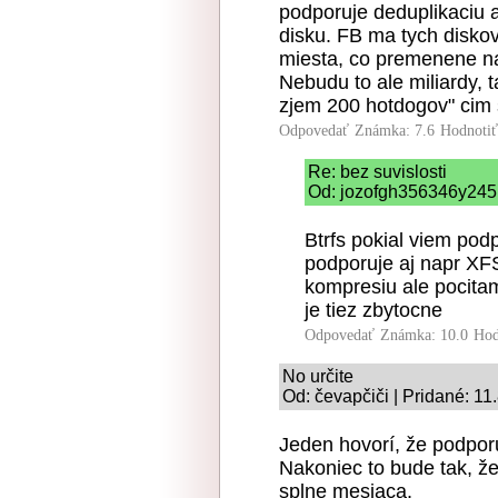
podporuje deduplikaciu a
disku. FB ma tych disko
miesta, co premenene n
Nebudu to ale miliardy, t
zjem 200 hotdogov" cim s
Odpovedať
Známka: 7.6
Hodnoti
Re: bez suvislosti
Od: jozofgh356346y245 
Btrfs pokial viem podp
podporuje aj napr XF
kompresiu ale pocitam
je tiez zbytocne
Odpovedať
Známka: 10.0
Hod
No určite
Od: čevapčiči | Pridané: 11
Jeden hovorí, že podporuj
Nakoniec to bude tak, že
splne mesiaca.