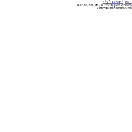
NÁVŠTEVNOSŤ
|
INZE
(C) 2004, 2005 DSL.sk | Všetky práva vyhradené
Všetky uvedené informácie sú b