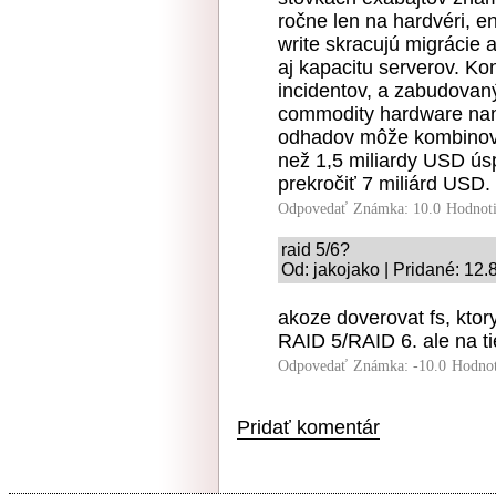
ročne len na hardvéri, e
write skracujú migrácie a
aj kapacitu serverov. Ko
incidentov, a zabudovan
commodity hardware nami
odhadov môže kombinovan
než 1,5 miliardy USD úsp
prekročiť 7 miliárd USD.
Odpovedať
Známka: 10.0
Hodnot
raid 5/6?
Od: jakojako | Pridané: 12.
akoze doverovat fs, kto
RAID 5/RAID 6. ale na tie
Odpovedať
Známka: -10.0
Hodnot
Pridať komentár