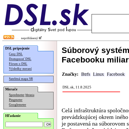
neprihlásený
Súborový systém 
DSL pripojenie
Ceny DSL
Facebooku miliar
Dostupnosť DSL
Fórum o DSL
Výsledky meraní
Značky:
Btrfs
Linux
Facebook
Satelitná mapa SR
DSL.sk, 11.8.2025
Merače
Speedmeter
Merania
Pingmeter
Googlemeter
Celá infraštruktúra spoločno
Hľadanie
prevádzkujúcej okrem iného
je postavená na súborovom 