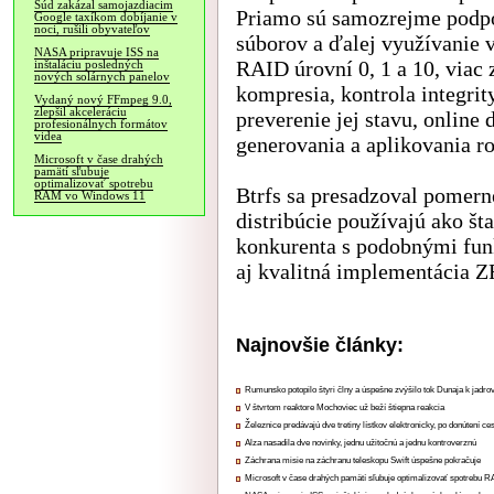
Súd zakázal samojazdiacim
Priamo sú samozrejme podpo
Google taxíkom dobíjanie v
noci, rušili obyvateľov
súborov a ďalej využívanie v
NASA pripravuje ISS na
RAID úrovní 0, 1 a 10, viac
inštaláciu posledných
nových solárnych panelov
kompresia, kontrola integri
Vydaný nový FFmpeg 9.0,
zlepšil akceleráciu
preverenie jej stavu, online
profesionálnych formátov
videa
generovania a aplikovania r
Microsoft v čase drahých
pamätí sľubuje
optimalizovať spotrebu
Btrfs sa presadzoval pomerne
RAM vo Windows 11
distribúcie používajú ako št
konkurenta s podobnými funk
aj kvalitná implementácia Z
Najnovšie články:
Rumunsko potopilo štyri člny a úspešne zvýšilo tok Dunaja k jadrov
V štvrtom reaktore Mochoviec už beží štiepna reakcia
Železnice predávajú dve tretiny lístkov elektronicky, po donútení ce
Alza nasadila dve novinky, jednu užitočnú a jednu kontroverznú
Záchrana misie na záchranu teleskopu Swift úspešne pokračuje
Microsoft v čase drahých pamätí sľubuje optimalizovať spotrebu