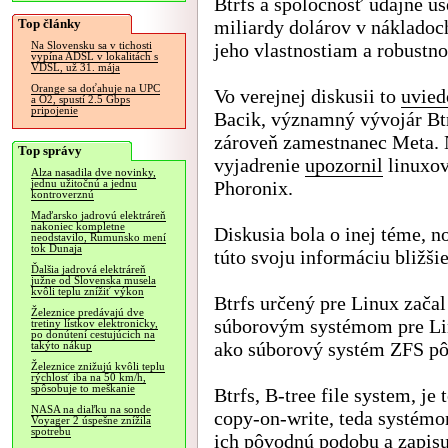
Btrfs a spoločnosť údajne uš
Top články
miliardy dolárov v náklado
jeho vlastnostiam a robustno
Na Slovensku sa v tichosti
vypína ADSL v lokalitách s
VDSL, už 31. mája
Orange sa doťahuje na UPC
Vo verejnej diskusii to
uvied
a O2, spustí 2.5 Gbps
pripojenie
Bacik, významný vývojár Btr
zároveň zamestnanec Meta. 
Top správy
vyjadrenie
upozornil
linuxo
Alza nasadila dve novinky,
Phoronix.
jednu užitočnú a jednu
kontroverznú
Maďarsko jadrovú elektráreň
nakoniec kompletne
Diskusia bola o inej téme,
neodstavilo, Rumunsko mení
tok Dunaja
túto svoju informáciu bližšie
Ďalšia jadrová elektráreň
južne od Slovenska musela
kvôli teplu znížiť výkon
Btrfs určený pre Linux začal
Železnice predávajú dve
súborovým systémom pre Lin
tretiny lístkov elektronicky,
po donútení cestujúcich na
ako súborový systém ZFS pôv
takýto nákup
Železnice znižujú kvôli teplu
rýchlosť iba na 50 km/h,
spôsobuje to meškanie
Btrfs, B-tree file system, 
NASA na diaľku na sonde
copy-on-write, teda systém
Voyager 2 úspešne znížila
spotrebu
ich pôvodnú podobu a zapis