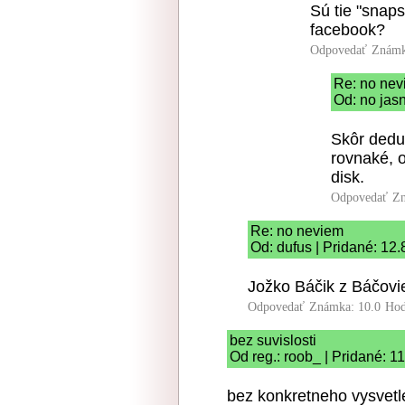
Sú tie "snap
facebook?
Odpovedať
Známk
Re: no ne
Od: no jasn
Skôr dedup
rovnaké, o
disk.
Odpovedať
Zn
Re: no neviem
Od: dufus | Pridané: 12
Jožko Báčik z Báčovie
Odpovedať
Známka: 10.0
Hod
bez suvislosti
Od reg.: roob_ | Pridané: 1
bez konkretneho vysvetlen