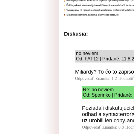
NASA pripravuje ISS na inštaláciu posledných nových solárnych p
Ďalšia jadrová elektráreň južne od Slovenska musela kvôli teplu zn
Vydaný nový FFmpeg 9.0, zlepšil akceleráciu profesionálnych form
Slovenská sporiteľňa bude mať cez víkend odstávku
Diskusia:
no neviem
Od: FAT12 | Pridané: 11.8.
Miliardy? To čo to zapiso
Odpovedať
Známka: 1.2
Hodnoti
Re: no neviem
Od: Sporinko | Pridané:
Poziadali diskutujucic
odhad a syntaxterrorX
uz urobili len copy-an
Odpovedať
Známka: 8.8
Hodn