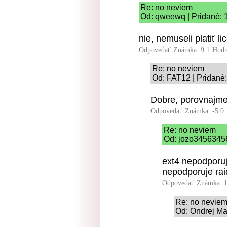
Re: no neviem
Od: qweewq | Pridané: 
nie, nemuseli platiť 
Odpovedať
Známka: 9.1
Hodn
Re: no neviem
Od: FAT12 | Pridané:
Dobre, porovnajme 
Odpovedať
Známka: -5.0
Re: no neviem
Od: jozo34563456
ext4 nepodporuje
nepodporuje rai
Odpovedať
Známka: 1
Re: no nevie
Od: Ondrej Ma