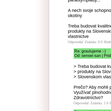
paraolympiady...
A nech svoje schopnos
okotiny
Treba budovat kvalit
produkty na Slovensk
vlastnictve
Odpovedať
Známka: 0.0
Hodn
Re: graulujeme :-)
Od: sensei-san | Pri
> Treba budovat kv
> produkty na Slo
> Slovenskom vlas
Prečo? Aby mohli 
Využívať plnohodno
Zdravotníctvo?
Odpovedať
Známka: 5.0