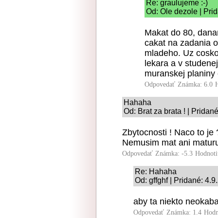
Re: graulujeme :-)
Od: Ole dezole | Pri
Makat do 80, dana
cakat na zadania o
mladeho. Uz cosko
lekara a v studene
muranskej planiny
Odpovedať
Známka: 6.0
Hahaha
Od: Brat za brata ! | Pridan
Zbytocnosti ! Naco to j
Nemusim mat ani maturu 
Odpovedať
Známka: -5.3
Hodnoti
Re: Hahaha
Od: gffghf | Pridané: 4.
aby ta niekto neokabat
Odpovedať
Známka: 1.4
Hodn