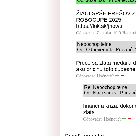
Od: Jozefusk | Pridané: 5.9
ŽIACI SPŠE PREŠOV 
ROBOCUPE 2025
https://lnk.sk/jnowu
Odpovedať
Známka: 10.0
Hodnot
Nepochopitelne
Od: Odpovednik | Pridané: 
Preco sa zlata medaila 
aku pricinu toto cudesn
Odpovedať
Hodnotiť:
Re: Nepochopitelne
Od: Naci sticks | Pridan
financna kriza. dokonc
zlata
Odpovedať
Hodnotiť:
Pridať komentár