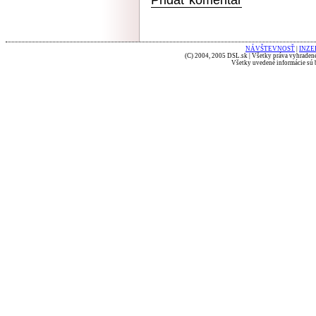
NÁVŠTEVNOSŤ
|
INZE
(C) 2004, 2005 DSL.sk | Všetky práva vyhradené
Všetky uvedené informácie sú b