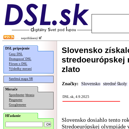
neprihlásený
Slovensko získal
DSL pripojenie
Ceny DSL
stredoeurópskej
Dostupnosť DSL
Fórum o DSL
zlato
Výsledky meraní
Satelitná mapa SR
Značky:
Slovensko
stredné školy
Merače
Speedmeter
Merania
DSL.sk, 4.9.2025
Pingmeter
Googlemeter
Hľadanie
Slovensko dosiahlo tento ro
Stredoeurópskej olympiáde 