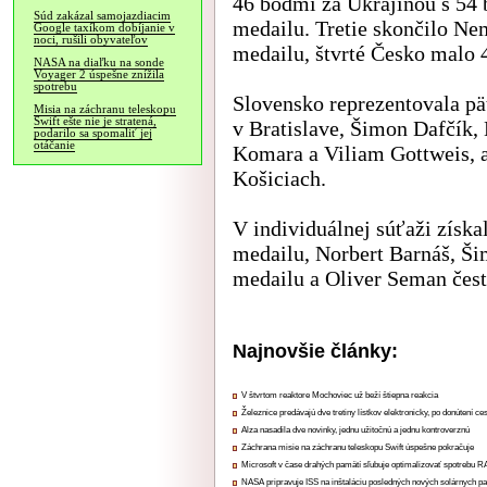
46 bodmi za Ukrajinou s 54 b
Súd zakázal samojazdiacim
medailu. Tretie skončilo Ne
Google taxíkom dobíjanie v
noci, rušili obyvateľov
medailu, štvrté Česko malo 
NASA na diaľku na sonde
Voyager 2 úspešne znížila
spotrebu
Slovensko reprezentovala pä
Misia na záchranu teleskopu
Swift ešte nie je stratená,
v Bratislave, Šimon Dafčík,
podarilo sa spomaliť jej
otáčanie
Komara a Viliam Gottweis, 
Košiciach.
V individuálnej súťaži získ
medailu, Norbert Barnáš, Š
medailu a Oliver Seman čest
Najnovšie články:
V štvrtom reaktore Mochoviec už beží štiepna reakcia
Železnice predávajú dve tretiny lístkov elektronicky, po donútení ce
Alza nasadila dve novinky, jednu užitočnú a jednu kontroverznú
Záchrana misie na záchranu teleskopu Swift úspešne pokračuje
Microsoft v čase drahých pamätí sľubuje optimalizovať spotrebu
NASA pripravuje ISS na inštaláciu posledných nových solárnych p