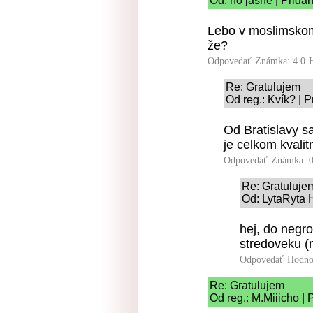
Od: no jasne | Prida
Lebo v moslimskom
že?
Odpovedať
Známka: 4.0
Re: Gratulujem
Od reg.: Kvík? | 
Od Bratislavy sa
je celkom kvalit
Odpovedať
Známka: 0
Re: Gratuluje
Od: LytaRyta H
hej, do negr
stredoveku (
Odpovedať
Hodno
Re: Gratulujem
Od reg.: M.Miiicho | 