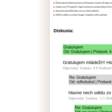
Ďalšia jadrová elektráreň južne od Slovenska musela kvôli teplu zn
Vydaný nový FFmpeg 9.0, zlepšil akceleráciu profesionálnych form
Slovenská sporiteľňa bude mať cez víkend odstávku
NASA na diaľku na sonde Voyager 2 úspešne znížila spotrebu
Diskusia:
Gratulujem
Od: Gratulujem | Pridané: 
Gratulujem mládeži!!! H
Odpovedať
Známka: 8.8
Hodnoti
Re: Gratulujem
Od: sdfsdsdsd | Pridané
hlavne nech odidu zo
Odpovedať
Známka: -1.5
Hod
Re: Gratulujem