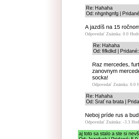
Re: Hahaha
Od: nhgnhgnfg | Pridané
A jazdíš na 15 ročno
Odpovedať
Známka: 0.0
Hodn
Re: Hahaha
Od: fifkdkd | Pridané
Raz mercedes, furt
zanovnym mercede
socka!
Odpovedať
Známka: 0.0
Re: Hahaha
Od: Srať na brata | Prid
Neboj príde rus a bud
Odpovedať
Známka: -3.3
Hod
aj toto sa stalo a ste si nevš