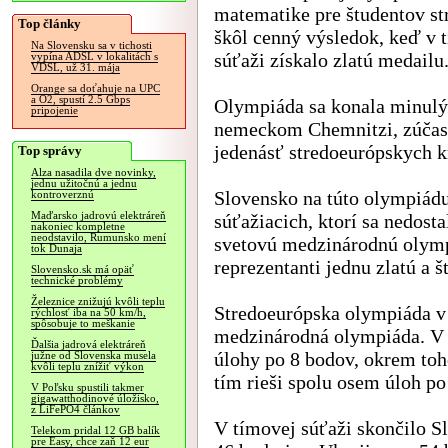
matematike pre študentov s
Top články
škôl cenný výsledok, keď v 
Na Slovensku sa v tichosti
súťaži získalo zlatú medailu
vypína ADSL v lokalitách s
VDSL, už 31. mája
Orange sa doťahuje na UPC
a O2, spustí 2.5 Gbps
Olympiáda sa konala minulý
pripojenie
nemeckom Chemnitzi, zúčastn
jedenásť stredoeurópskych k
Top správy
Alza nasadila dve novinky,
jednu užitočnú a jednu
Slovensko na túto olympiádu
kontroverznú
Maďarsko jadrovú elektráreň
súťažiacich, ktorí sa nedosta
nakoniec kompletne
neodstavilo, Rumunsko mení
svetovú medzinárodnú olymp
tok Dunaja
reprezentanti jednu zlatú a 
Slovensko.sk má opäť
technické problémy
Železnice znižujú kvôli teplu
Stredoeurópska olympiáda v
rýchlosť iba na 50 km/h,
spôsobuje to meškanie
medzinárodná olympiáda. V in
Ďalšia jadrová elektráreň
úlohy po 8 bodov, okrem toho
južne od Slovenska musela
kvôli teplu znížiť výkon
tím rieši spolu osem úloh po
V Poľsku spustili takmer
gigawatthodinové úložisko,
z LiFePO4 článkov
V tímovej súťaži skončilo 
Telekom pridal 12 GB balík
pre Easy, chce zaň 12 eur