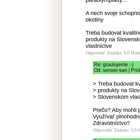
paraolympiady...
A nech svoje schopnos
okotiny
Treba budovat kvalit
produkty na Slovensk
vlastnictve
Odpovedať
Známka: 0.0
Hodn
Re: graulujeme :-)
Od: sensei-san | Pri
> Treba budovat kv
> produkty na Slo
> Slovenskom vlas
Prečo? Aby mohli 
Využívať plnohodno
Zdravotníctvo?
Odpovedať
Známka: 5.0