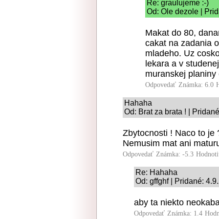
Re: graulujeme :-)
Od: Ole dezole | Pri
Makat do 80, dana
cakat na zadania o
mladeho. Uz cosko
lekara a v studene
muranskej planiny
Odpovedať
Známka: 6.0
Hahaha
Od: Brat za brata ! | Pridan
Zbytocnosti ! Naco to j
Nemusim mat ani maturu 
Odpovedať
Známka: -5.3
Hodnoti
Re: Hahaha
Od: gffghf | Pridané: 4.
aby ta niekto neokabat
Odpovedať
Známka: 1.4
Hodn