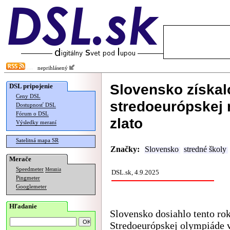
neprihlásený
Slovensko získal
DSL pripojenie
Ceny DSL
stredoeurópskej
Dostupnosť DSL
Fórum o DSL
zlato
Výsledky meraní
Satelitná mapa SR
Značky:
Slovensko
stredné školy
Merače
Speedmeter
Merania
DSL.sk, 4.9.2025
Pingmeter
Googlemeter
Hľadanie
Slovensko dosiahlo tento ro
Stredoeurópskej olympiáde 