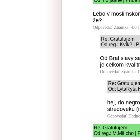
Od: no jasne | Prida
Lebo v moslimskom
že?
Odpovedať
Známka: 4.0
Re: Gratulujem
Od reg.: Kvík? | 
Od Bratislavy sa
je celkom kvalit
Odpovedať
Známka: 0
Re: Gratuluje
Od: LytaRyta H
hej, do negr
stredoveku (
Odpovedať
Hodno
Re: Gratulujem
Od reg.: M.Miiicho | 