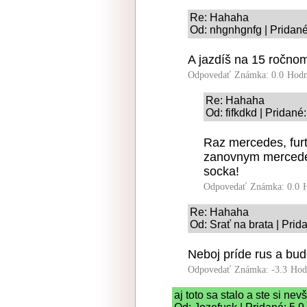
Re: Hahaha
Od: nhgnhgnfg | Pridané
A jazdíš na 15 ročno
Odpovedať
Známka: 0.0
Hodn
Re: Hahaha
Od: fifkdkd | Pridané
Raz mercedes, furt
zanovnym mercede
socka!
Odpovedať
Známka: 0.0
Re: Hahaha
Od: Srať na brata | Prid
Neboj príde rus a bud
Odpovedať
Známka: -3.3
Hod
aj toto sa stalo a ste si nevš