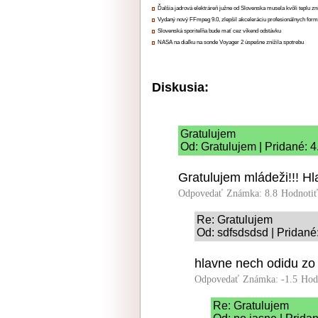
Ďalšia jadrová elektráreň južne od Slovenska musela kvôli teplu zn
Vydaný nový FFmpeg 9.0, zlepšil akceleráciu profesionálnych form
Slovenská sporiteľňa bude mať cez víkend odstávku
NASA na diaľku na sonde Voyager 2 úspešne znížila spotrebu
Diskusia:
Gratulujem
Od: Gratulujem | Pridané: 
Gratulujem mládeži!!! H
Odpovedať
Známka: 8.8
Hodnoti
Re: Gratulujem
Od: sdfsdsdsd | Pridané
hlavne nech odidu zo
Odpovedať
Známka: -1.5
Hod
Re: Gratulujem