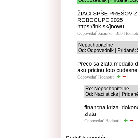
Od: Jozefusk | Pridané: 5.9
ŽIACI SPŠE PREŠOV 
ROBOCUPE 2025
https://lnk.sk/jnowu
Odpovedať
Známka: 10.0
Hodnot
Nepochopitelne
Od: Odpovednik | Pridané: 
Preco sa zlata medaila 
aku pricinu toto cudesn
Odpovedať
Hodnotiť:
Re: Nepochopitelne
Od: Naci sticks | Pridan
financna kriza. dokonc
zlata
Odpovedať
Hodnotiť:
Pridať komentár