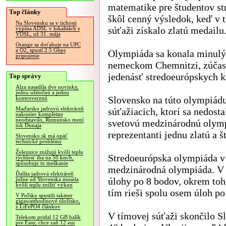
matematike pre študentov s
Top články
škôl cenný výsledok, keď v 
Na Slovensku sa v tichosti
súťaži získalo zlatú medailu
vypína ADSL v lokalitách s
VDSL, už 31. mája
Orange sa doťahuje na UPC
a O2, spustí 2.5 Gbps
Olympiáda sa konala minulý
pripojenie
nemeckom Chemnitzi, zúčastn
jedenásť stredoeurópskych k
Top správy
Alza nasadila dve novinky,
jednu užitočnú a jednu
Slovensko na túto olympiádu
kontroverznú
Maďarsko jadrovú elektráreň
súťažiacich, ktorí sa nedosta
nakoniec kompletne
neodstavilo, Rumunsko mení
svetovú medzinárodnú olymp
tok Dunaja
reprezentanti jednu zlatú a 
Slovensko.sk má opäť
technické problémy
Železnice znižujú kvôli teplu
Stredoeurópska olympiáda v
rýchlosť iba na 50 km/h,
spôsobuje to meškanie
medzinárodná olympiáda. V in
Ďalšia jadrová elektráreň
úlohy po 8 bodov, okrem toho
južne od Slovenska musela
kvôli teplu znížiť výkon
tím rieši spolu osem úloh po
V Poľsku spustili takmer
gigawatthodinové úložisko,
z LiFePO4 článkov
V tímovej súťaži skončilo 
Telekom pridal 12 GB balík
pre Easy, chce zaň 12 eur