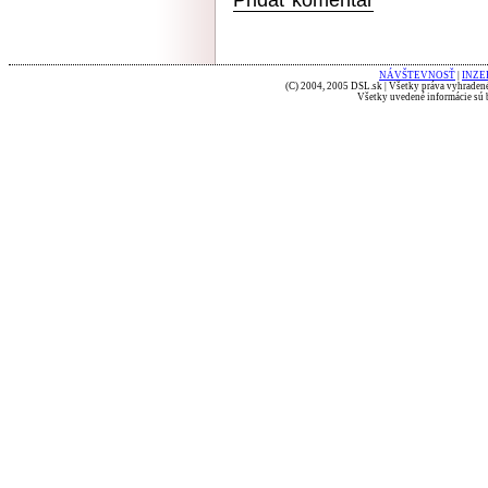
NÁVŠTEVNOSŤ
|
INZE
(C) 2004, 2005 DSL.sk | Všetky práva vyhradené
Všetky uvedené informácie sú b