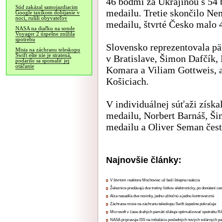
46 bodmi za Ukrajinou s 54 b
Súd zakázal samojazdiacim
medailu. Tretie skončilo Ne
Google taxíkom dobíjanie v
noci, rušili obyvateľov
medailu, štvrté Česko malo 
NASA na diaľku na sonde
Voyager 2 úspešne znížila
spotrebu
Slovensko reprezentovala pä
Misia na záchranu teleskopu
Swift ešte nie je stratená,
v Bratislave, Šimon Dafčík,
podarilo sa spomaliť jej
otáčanie
Komara a Viliam Gottweis, 
Košiciach.
V individuálnej súťaži získ
medailu, Norbert Barnáš, Š
medailu a Oliver Seman čest
Najnovšie články:
V štvrtom reaktore Mochoviec už beží štiepna reakcia
Železnice predávajú dve tretiny lístkov elektronicky, po donútení ce
Alza nasadila dve novinky, jednu užitočnú a jednu kontroverznú
Záchrana misie na záchranu teleskopu Swift úspešne pokračuje
Microsoft v čase drahých pamätí sľubuje optimalizovať spotrebu
NASA pripravuje ISS na inštaláciu posledných nových solárnych p