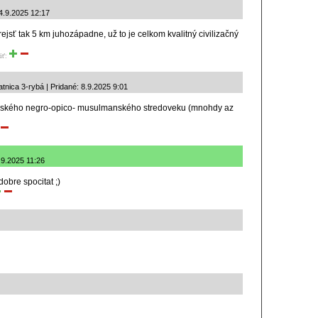
 4.9.2025 12:17
rejsť tak 5 km juhozápadne, už to je celkom kvalitný civilizačný
iť:
nica 3-rybá | Pridané: 8.9.2025 9:01
ámského negro-opico- musulmanského stredoveku (mnohdy az
4.9.2025 11:26
dobre spocitat ;)