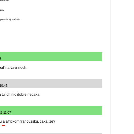
o meškanie
ánkov
spomaliť jej otáčanie
5
pať na vavrínoch.
10:43
 tu ich nic dobre necaka
25 11:07
 a africkom francúzsku, čaká, že?