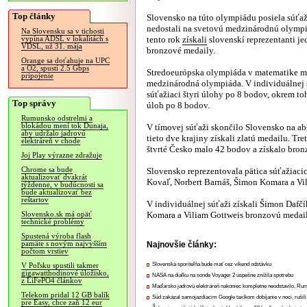
Top články
Slovensko na túto olympiádu posiela súťaži
nedostali na svetovú medzinárodnú olympi
Na Slovensku sa v tichosti
tento rok
získali
slovenskí reprezentanti jed
vypína ADSL v lokalitách s
VDSL, už 31. mája
bronzové medaily.
Orange sa doťahuje na UPC
a O2, spustí 2.5 Gbps
Stredoeurópska olympiáda v matematike m
pripojenie
medzinárodná olympiáda. V individuálnej s
súťažiaci štyri úlohy po 8 bodov, okrem toh
Top správy
úloh po 8 bodov.
Rumunsko odstrelmi a
blokádou mení tok Dunaja,
V tímovej súťaži skončilo Slovensko na a
aby udržalo jadrovú
tieto dve krajiny získali zlatú medailu. T
elektráreň v chode
štvrté Česko malo 42 bodov a získalo bron
Joj Play výrazne zdražuje
Chrome sa bude
Slovensko reprezentovala pätica súťažiaci
aktualizovať dvakrát
Kovaľ, Norbert Barnáš, Šimon Komara a Vil
týždenne, v budúcnosti sa
bude aktualizovať bez
reštartov
V individuálnej súťaži získali Šimon Dafč
Komara a Viliam Gottweis bronzovú medail
Slovensko.sk má opäť
technické problémy
Spustená výroba flash
pamäte s novým najvyšším
Najnovšie články:
počtom vrstiev
Slovenská sporiteľňa bude mať cez víkend odstávku
V Poľsku spustili takmer
gigawatthodinové úložisko,
NASA na diaľku na sonde Voyager 2 úspešne znížila spotrebu
z LiFePO4 článkov
Maďarsko jadrovú elektráreň nakoniec kompletne neodstavilo, Ru
Telekom pridal 12 GB balík
Súd zakázal samojazdiacim Google taxíkom dobíjanie v noci, rušili
pre Easy, chce zaň 12 eur