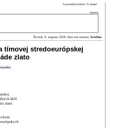
Za poslednú hodinu: 31 meraní
inzercia
Štvrtok, 6. augusta 2026, dnes má meniny
Jozefína
a tímovej stredoeurópskej
áde zlato
ematika
ópskej
edných škôl
lo zlatú
meckom
doeurópskych