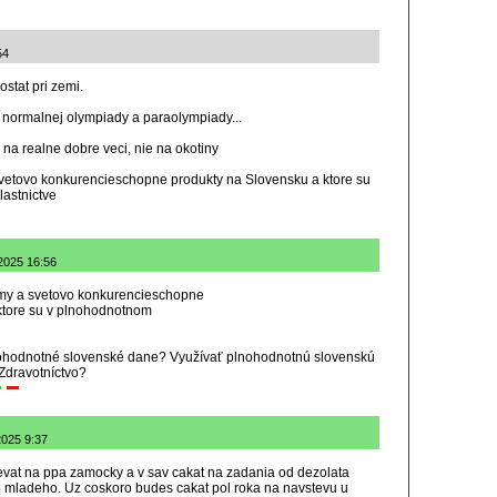
54
ostat pri zemi.
z normalnej olympiady a paraolympiady...
 na realne dobre veci, nie na okotiny
 svetovo konkurencieschopne produkty na Slovensku a ktore su
astnictve
.2025 16:56
irmy a svetovo konkurencieschopne
ktore su v plnohodnotnom
lnohodnotné slovenské dane? Využívať plnohodnotnú slovenskú
 Zdravotníctvo?
2025 9:37
evat na ppa zamocky a v sav cakat na zadania od dezolata
ho mladeho. Uz coskoro budes cakat pol roka na navstevu u