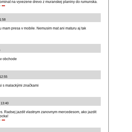
spominat na vyvezene drevo z muranskej planiny do rumunska.
11:58
ku mam presa v mobile. Nemusim mat ani maturu aj tak
8
l v obchode
12:55
si s malackými značkami
5 13:40
s. Radsej jazdit vlastnym zanovnym mercedesom, ako jazdit
ocka!