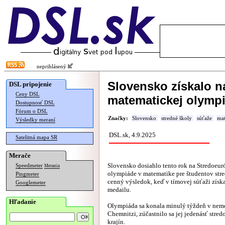
neprihlásený
Slovensko získalo n
DSL pripojenie
Ceny DSL
matematickej olympi
Dostupnosť DSL
Fórum o DSL
Značky:
Slovensko
stredné školy
súťaže
mat
Výsledky meraní
DSL.sk, 4.9.2025
Satelitná mapa SR
Merače
Slovensko dosiahlo tento rok na Stredoeur
Speedmeter
Merania
olympiáde v matematike pre študentov str
Pingmeter
cenný výsledok, keď v tímovej súťaži získa
Googlemeter
medailu.
Hľadanie
Olympiáda sa konala minulý týždeň v ne
Chemnitzi, zúčastnilo sa jej jedenásť stre
krajín.