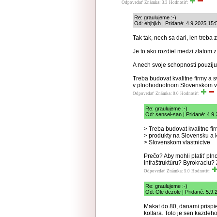
Odpovedať
Známka: 3.3
Hodnotiť:
Re: graulujeme :-)
Od: ehjhjkh | Pridané: 4.9.2025 15:
Tak tak, nech sa dari, len treba z
Je to ako rozdiel medzi zlatom 
A nech svoje schopnosti pouziju
Treba budovat kvalitne firmy a
v plnohodnotnom Slovenskom vl
Odpovedať
Známka: 0.0
Hodnotiť:
Re: graulujeme :-)
Od: sensei-san | Pridané: 4.9
> Treba budovat kvalitne f
> produkty na Slovensku a 
> Slovenskom vlastnictve
Prečo? Aby mohli platiť p
infraštruktúru? Byrokraciu?
Odpovedať
Známka: 5.0
Hodnotiť:
Re: graulujeme :-)
Od: Ole dezole | Pridané: 5.9.
Makat do 80, danami prispi
kotlara. Toto je sen kazde