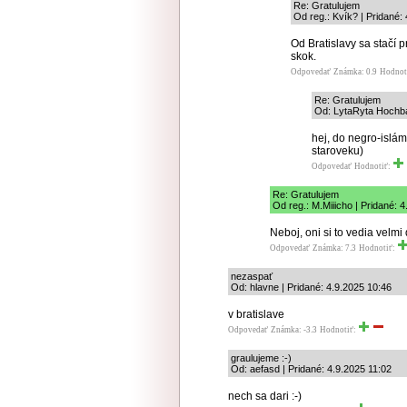
Re: Gratulujem
Od reg.: Kvík? | Pridané:
Od Bratislavy sa stačí p
skok.
Odpovedať
Známka: 0.9
Hodnot
Re: Gratulujem
Od: LytaRyta Hochbat
hej, do negro-isl
staroveku)
Odpovedať
Hodnotiť:
Re: Gratulujem
Od reg.: M.Miiicho | Pridané: 
Neboj, oni si to vedia velmi 
Odpovedať
Známka: 7.3
Hodnotiť:
nezaspať
Od: hlavne | Pridané: 4.9.2025 10:46
v bratislave
Odpovedať
Známka: -3.3
Hodnotiť:
graulujeme :-)
Od: aefasd | Pridané: 4.9.2025 11:02
nech sa dari :-)