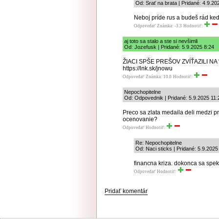
Od: Srať na brata | Pridané: 4.9.20
Neboj príde rus a budeš rád keď
Odpovedať
Známka: -3.3
Hodnotiť:
aj toto sa stalo a ste si nevšimli
Od: Jozefusk | Pridané: 5.9.2025 8:24
ŽIACI SPŠE PREŠOV ZVÍŤAZILI 
https://lnk.sk/jnowu
Odpovedať
Známka: 10.0
Hodnotiť:
Nepochopitelne
Od: Odpovednik | Pridané: 5.9.2025 11:
Preco sa zlata medaila deli medzi p
ocenovanie?
Odpovedať
Hodnotiť:
Re: Nepochopitelne
Od: Naci sticks | Pridané: 5.9.2025
financna kriza. dokonca sa spekul
Odpovedať
Hodnotiť:
Pridať komentár