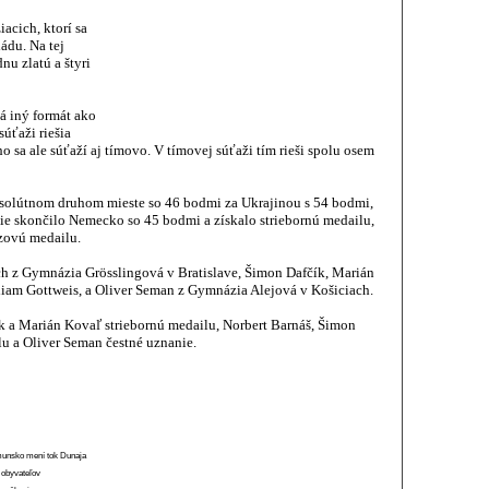
acich, ktorí sa
ádu. Na tej
nu zlatú a štyri
á iný formát ako
úťaži riešia
o sa ale súťaží aj tímovo. V tímovej súťaži tím rieši spolu osem
bsolútnom druhom mieste so 46 bodmi za Ukrajinou s 54 bodmi,
retie skončilo Nemecko so 45 bodmi a získalo striebornú medailu,
zovú medailu.
ch z Gymnázia Grösslingová v Bratislave, Šimon Dafčík, Marián
iam Gottweis, a Oliver Seman z Gymnázia Alejová v Košiciach.
ík a Marián Kovaľ striebornú medailu, Norbert Barnáš, Šimon
u a Oliver Seman čestné uznanie.
munsko mení tok Dunaja
 obyvateľov