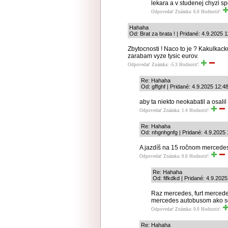
lekara a v studenej chyzi 
Odpovedať
Známka: 6.0
Hodnotiť:
Hahaha
Od: Brat za brata ! | Pridané: 4.9.2025 
Zbytocnosti ! Naco to je ? Kakulkac
zarabam vyze tysic eurov.
Odpovedať
Známka: -5.3
Hodnotiť:
Re: Hahaha
Od: gffghf | Pridané: 4.9.2025 12:4
aby ta niekto neokabatil a osali
Odpovedať
Známka: 1.4
Hodnotiť:
Re: Hahaha
Od: nhgnhgnfg | Pridané: 4.9.2025 
A jazdíš na 15 ročnom mercede
Odpovedať
Známka: 0.0
Hodnotiť:
Re: Hahaha
Od: fifkdkd | Pridané: 4.9.202
Raz mercedes, furt mercede
mercedes autobusom ako s
Odpovedať
Známka: 0.0
Hodnotiť:
Re: Hahaha