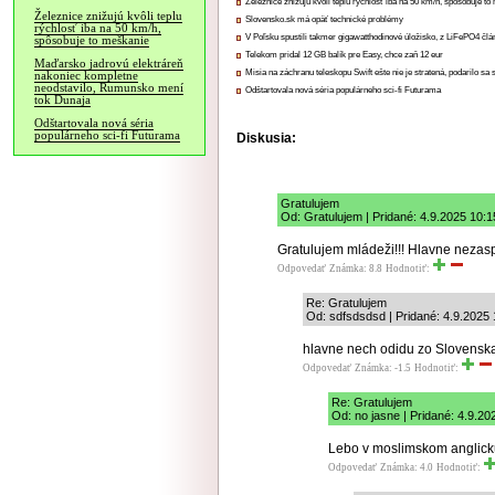
Železnice znižujú kvôli teplu rýchlosť iba na 50 km/h, spôsobuje t
Železnice znižujú kvôli teplu
Slovensko.sk má opäť technické problémy
rýchlosť iba na 50 km/h,
V Poľsku spustili takmer gigawatthodinové úložisko, z LiFePO4 čl
spôsobuje to meškanie
Telekom pridal 12 GB balík pre Easy, chce zaň 12 eur
Maďarsko jadrovú elektráreň
Misia na záchranu teleskopu Swift ešte nie je stratená, podarilo sa 
nakoniec kompletne
neodstavilo, Rumunsko mení
Odštartovala nová séria populárneho sci-fi Futurama
tok Dunaja
Odštartovala nová séria
populárneho sci-fi Futurama
Diskusia:
Gratulujem
Od: Gratulujem | Pridané: 4.9.2025 10:1
Gratulujem mládeži!!! Hlavne nezas
Odpovedať
Známka: 8.8
Hodnotiť:
Re: Gratulujem
Od: sdfsdsdsd | Pridané: 4.9.2025 
hlavne nech odidu zo Slovenska
Odpovedať
Známka: -1.5
Hodnotiť:
Re: Gratulujem
Od: no jasne | Pridané: 4.9.20
Lebo v moslimskom anglicku
Odpovedať
Známka: 4.0
Hodnotiť: