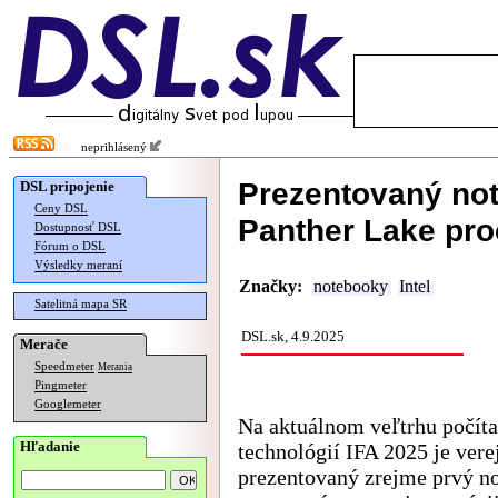
neprihlásený
Prezentovaný not
DSL pripojenie
Ceny DSL
Panther Lake pro
Dostupnosť DSL
Fórum o DSL
Výsledky meraní
Značky:
notebooky
Intel
Satelitná mapa SR
DSL.sk, 4.9.2025
Merače
Speedmeter
Merania
Pingmeter
Googlemeter
Na aktuálnom veľtrhu počít
Hľadanie
technológií IFA 2025 je vere
prezentovaný zrejme prvý n