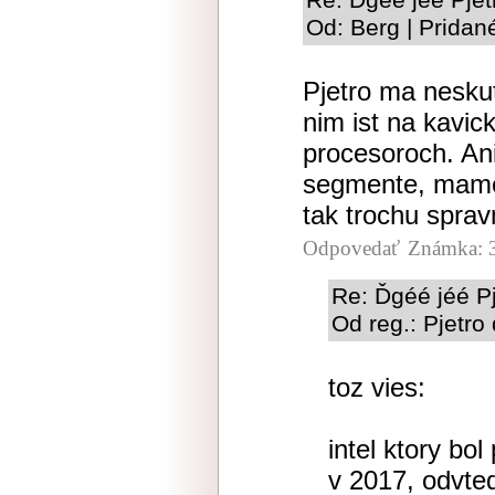
Re: Ďgéé jéé Pjet
Od: Berg | Pridan
Pjetro ma nesku
nim ist na kavick
procesoroch. An
segmente, mame 
tak trochu sprav
Odpovedať
Známka: 
Re: Ďgéé jéé Pj
Od reg.: Pjetro
toz vies:
intel ktory bol
v 2017, odvte