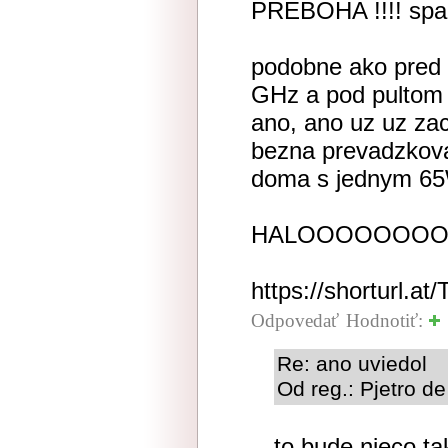
PREBOHA !!!! spam
podobne ako pred 
GHz a pod pultom 
ano, ano uz uz zac
bezna prevadzkov
doma s jednym 65
HALOOOOOOO
https://shorturl.at
Odpovedať
Hodnotiť:
Re: ano uviedol
Od reg.: Pjetro de
to bude nieco t