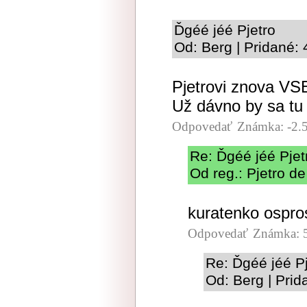
Ďgéé jéé Pjetro
Od: Berg | Pridané:
Pjetrovi znova VSE 
Už dávno by sa tu 
Odpovedať
Známka: -2.
Re: Ďgéé jéé Pjet
Od reg.: Pjetro de
kuratenko ospr
Odpovedať
Známka: 
Re: Ďgéé jéé Pj
Od: Berg | Prid