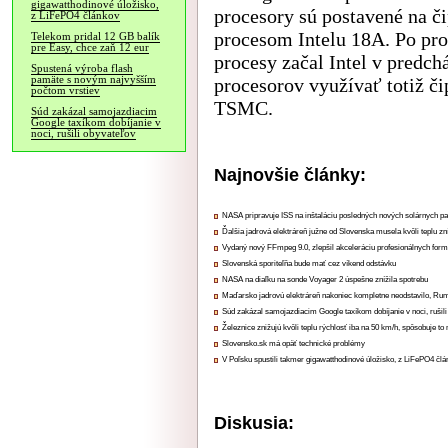
gigawatthodinové úložisko,
procesory sú postavené na 
z LiFePO4 článkov
procesom Intelu 18A. Po pr
Telekom pridal 12 GB balík
pre Easy, chce zaň 12 eur
procesy začal Intel v predc
Spustená výroba flash
pamäte s novým najvyšším
procesorov využívať totiž či
počtom vrstiev
TSMC.
Súd zakázal samojazdiacim
Google taxíkom dobíjanie v
noci, rušili obyvateľov
Najnovšie články:
NASA pripravuje ISS na inštaláciu posledných nových solárnych p
Ďalšia jadrová elektráreň južne od Slovenska musela kvôli teplu zn
Vydaný nový FFmpeg 9.0, zlepšil akceleráciu profesionálnych form
Slovenská sporiteľňa bude mať cez víkend odstávku
NASA na diaľku na sonde Voyager 2 úspešne znížila spotrebu
Maďarsko jadrovú elektráreň nakoniec kompletne neodstavilo, Ru
Súd zakázal samojazdiacim Google taxíkom dobíjanie v noci, rušili
Železnice znižujú kvôli teplu rýchlosť iba na 50 km/h, spôsobuje t
Slovensko.sk má opäť technické problémy
V Poľsku spustili takmer gigawatthodinové úložisko, z LiFePO4 čl
Diskusia: