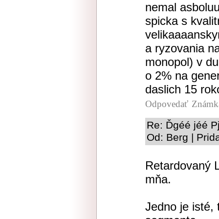
nemal asboluu
spicka s kval
velikaaaansky
a ryzovania na
monopol) v du
o 2% na gener
daslich 15 roko
Odpovedať
Známka
Re: Ďgéé jéé Pj
Od: Berg | Prid
Retardovaný L
mňa.
Jedno je isté,