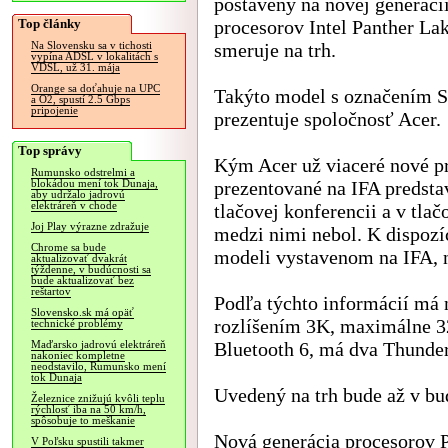
postavený na novej generáci
Top články
procesorov Intel Panther Lak
smeruje na trh.
Na Slovensku sa v tichosti
vypína ADSL v lokalitách s
VDSL, už 31. mája
Orange sa doťahuje na UPC
Takýto model s označením S
a O2, spustí 2.5 Gbps
pripojenie
prezentuje spoločnosť Acer.
Top správy
Kým Acer už viaceré nové p
Rumunsko odstrelmi a
prezentované na IFA predsta
blokádou mení tok Dunaja,
aby udržalo jadrovú
elektráreň v chode
tlačovej konferencii a v tla
Joj Play výrazne zdražuje
medzi nimi nebol. K dispozí
Chrome sa bude
modeli vystavenom na IFA, 
aktualizovať dvakrát
týždenne, v budúcnosti sa
bude aktualizovať bez
reštartov
Podľa týchto informácií má
Slovensko.sk má opäť
rozlíšením 3K, maximálne 
technické problémy
Bluetooth 6, má dva Thunder
Maďarsko jadrovú elektráreň
nakoniec kompletne
neodstavilo, Rumunsko mení
tok Dunaja
Uvedený na trh bude až v b
Železnice znižujú kvôli teplu
rýchlosť iba na 50 km/h,
spôsobuje to meškanie
Nová generácia procesorov Pa
V Poľsku spustili takmer