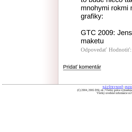
mnohymi rokmi 
grafiky:
GTC 2009: Jens
maketu
Odpovedať
Hodnotiť
Pridať komentár
NÁVŠTEVNOSŤ
|
INZE
(C) 2004, 2005 DSL.sk | Všetky práva vyhradené
Všetky uvedené informácie sú b