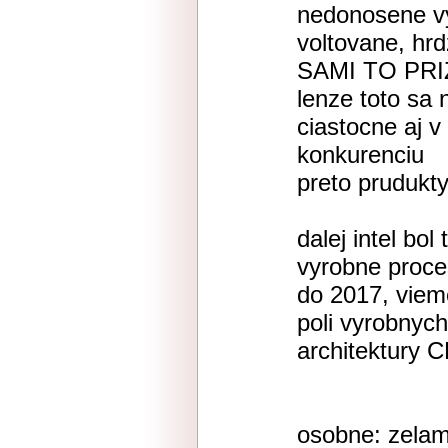
nedonosene vý
voltovane, hrd
SAMI TO PRIZN
lenze toto sa 
ciastocne aj 
konkurenciu
preto prudukty
dalej intel bo
vyrobne proces
do 2017, vieme
poli vyrobnyc
architektury
osobne: zelam