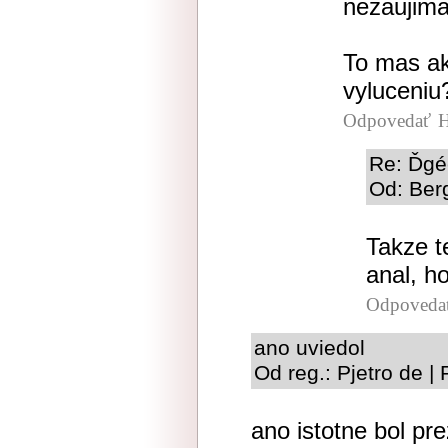
nezaujima
To mas ak
vyluceniu
Odpovedať
H
Re: Ďgéé
Od: Berg
Takze t
anal, h
Odpoveda
ano uviedol
Od reg.: Pjetro de |
ano istotne bol pr