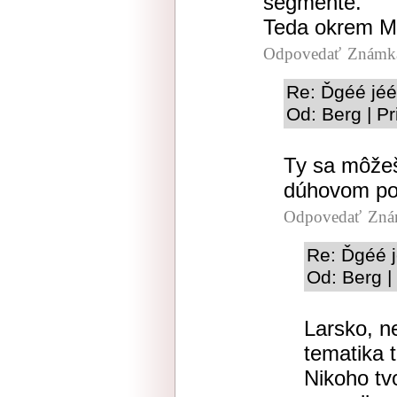
segmente.
Teda okrem Mi
Odpovedať
Známka
Re: Ďgéé jéé
Od: Berg | P
Ty sa môžeš
dúhovom p
Odpovedať
Zná
Re: Ďgéé j
Od: Berg |
Larsko, n
tematika t
Nikoho tv