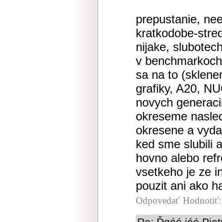
prepustanie, neef
kratkodobe-stre
nijake, slubotec
v benchmarkoch
sa na to (sklen
grafiky, A20, NU
novych generaci
okreseme nasled
okresene a vyda
ked sme slubili 
hovno alebo refr
vsetkeho je ze 
pouzit ani ako h
Odpovedať
Hodnotiť