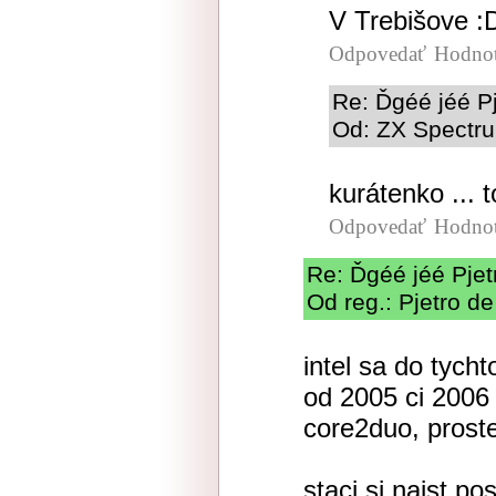
V Trebišove :
Odpovedať
Hodnot
Re: Ďgéé jéé Pj
Od: ZX Spectru
kurátenko ... t
Odpovedať
Hodnot
Re: Ďgéé jéé Pjet
Od reg.: Pjetro de
intel sa do tych
od 2005 ci 2006
core2duo, proste
staci si najst po