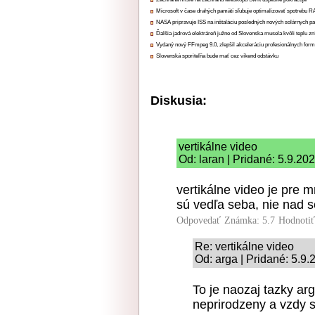
Microsoft v čase drahých pamätí sľubuje optimalizovať spotrebu
NASA pripravuje ISS na inštaláciu posledných nových solárnych p
Ďalšia jadrová elektráreň južne od Slovenska musela kvôli teplu zn
Vydaný nový FFmpeg 9.0, zlepšil akceleráciu profesionálnych form
Slovenská sporiteľňa bude mať cez víkend odstávku
Diskusia:
vertikálne video
Od: laran | Pridané: 5.9.20
vertikálne video je pre 
sú vedľa seba, nie nad 
Odpovedať
Známka: 5.7
Hodnoti
Re: vertikálne video
Od: arga | Pridané: 5.9
To je naozaj tazky ar
neprirodzeny a vzdy 