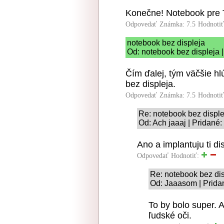
Konečne! Notebook pre 
Odpovedať
Známka: 7.5
Hodnoti
notebook bez displeja
Od: notebook bez displeja 
Čím ďalej, tým väčšie hl
bez displeja.
Odpovedať
Známka: 7.5
Hodnoti
Re: notebook bez disple
Od: Ach jaaaj | Pridané:
Ano a implantuju ti di
Odpovedať
Hodnotiť:
Re: notebook bez dis
Od: Jaaasom | Prida
To by bolo super. A
ľudské oči.