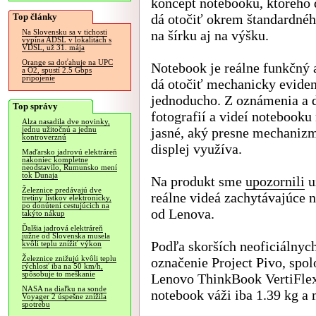
koncept notebooku, ktorého d
Top články
dá otočiť okrem štandardnéh
na šírku aj na výšku.
Na Slovensku sa v tichosti
vypína ADSL v lokalitách s
VDSL, už 31. mája
Orange sa doťahuje na UPC
Notebook je reálne funkčný a
a O2, spustí 2.5 Gbps
pripojenie
dá otočiť mechanicky evide
jednoducho. Z oznámenia a 
Top správy
fotografií a videí notebooku 
Alza nasadila dve novinky,
jasné, aký presne mechaniz
jednu užitočnú a jednu
kontroverznú
displej využíva.
Maďarsko jadrovú elektráreň
nakoniec kompletne
neodstavilo, Rumunsko mení
tok Dunaja
Na produkt sme
upozornili
u
Železnice predávajú dve
reálne videá zachytávajúce 
tretiny lístkov elektronicky,
po donútení cestujúcich na
od Lenova.
takýto nákup
Ďalšia jadrová elektráreň
južne od Slovenska musela
Podľa skorších neoficiálnyc
kvôli teplu znížiť výkon
Železnice znižujú kvôli teplu
označenie Project Pivo, spol
rýchlosť iba na 50 km/h,
spôsobuje to meškanie
Lenovo ThinkBook VertiFlex
NASA na diaľku na sonde
notebook váži iba 1.39 kg a
Voyager 2 úspešne znížila
spotrebu