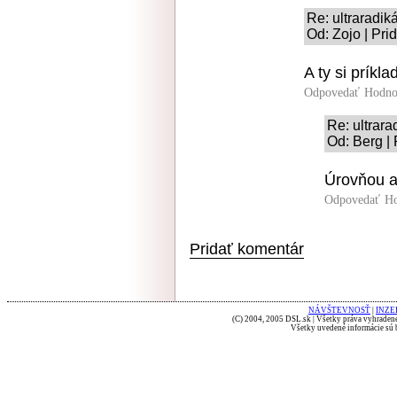
Re: ultraradi
Od: Zojo | Pri
A ty si príkl
Odpovedať
Hodno
Re: ultrar
Od: Berg | 
Úrovňou a
Odpovedať
Ho
Pridať komentár
NÁVŠTEVNOSŤ
|
INZE
(C) 2004, 2005 DSL.sk | Všetky práva vyhradené
Všetky uvedené informácie sú b