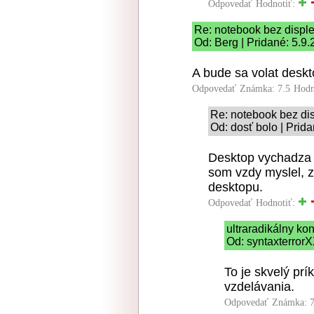
Odpovedať
Hodnotiť:
Re: notebook bez disple
Od: Berg | Pridané: 5.9
A bude sa volat deskt
Odpovedať
Známka: 7.5
Hodn
Re: notebook bez dis
Od: dosť bolo | Prid
Desktop vychadza 
som vzdy myslel, 
desktopu.
Odpovedať
Hodnotiť:
ultraradikálny k
Od: syntaxterrorX
To je skvelý pr
vzdelávania.
Odpovedať
Známka: 7