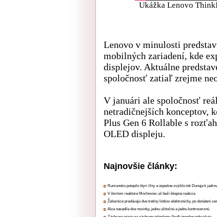
Ukážka Lenovo ThinkB
Lenovo v minulosti predstav
mobilných zariadení, kde ex
displejov. Aktuálne predstav
spoločnosť zatiaľ zrejme neo
V januári ale spoločnosť re
netradičnejších konceptov,
Plus Gen 6 Rollable s rozť
OLED displeju.
Najnovšie články:
Rumunsko potopilo štyri člny a úspešne zvýšilo tok Dunaja k jadrov
V štvrtom reaktore Mochoviec už beží štiepna reakcia
Železnice predávajú dve tretiny lístkov elektronicky, po donútení ce
Alza nasadila dve novinky, jednu užitočnú a jednu kontroverznú
Záchrana misie na záchranu teleskopu Swift úspešne pokračuje