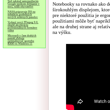
Súd zakázal samojazdiacim
Notebooky sa rovnako ako d
Google taxíkom dobíjanie v
noci, rušili obyvateľov
širokouhlým displejom, ktoré
NASA pripravuje ISS na
pre niektoré použitia je erg
inštaláciu posledných
nových solárnych panelov
použitiami môže byť napríkl
Vydaný nový FFmpeg 9.0,
zlepšil akceleráciu
ale na druhej strane aj rela
profesionálnych formátov
videa
na výšku.
Microsoft v čase drahých
pamätí sľubuje
optimalizovať spotrebu
RAM vo Windows 11