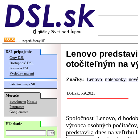
neprihlásený
Lenovo predstavi
DSL pripojenie
Ceny DSL
otočiteľným na v
Dostupnosť DSL
Fórum o DSL
Výsledky meraní
Značky:
Lenovo
notebooky
nové
Satelitná mapa SR
DSL.sk, 5.9.2025
Merače
Speedmeter
Merania
Pingmeter
Googlemeter
Spoločnosť Lenovo, dlhodob
Hľadanie
výrobca osobných počítačov
predstavila
dnes na veľtrhu 