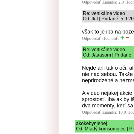
Odpovedať
Známka: 2.9
Hodn
Re: vertikálne video
Od: ffdf | Pridané: 5.9.2
však to je iba na poze
Odpovedať
Hodnotiť:
Re: vertikálne video
Od: Jaaasom | Pridané:
Nejde ani tak o oči, a
nie nad sebou. Takže u
neprirodzené a nezme
A video nejakej akcie 
sprostosť. Iba ak by iš
dva momenty, keď sa o
Odpovedať
Známka: 10.0
Hod
akokebyniehej
Od: Mladý komsomolec | Pr