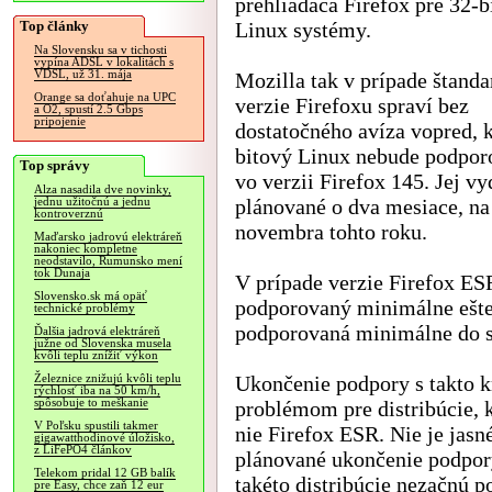
prehliadača Firefox pre 32-b
Top články
Linux systémy.
Na Slovensku sa v tichosti
vypína ADSL v lokalitách s
VDSL, už 31. mája
Mozilla tak v prípade štanda
Orange sa doťahuje na UPC
verzie Firefoxu spraví bez
a O2, spustí 2.5 Gbps
pripojenie
dostatočného avíza vopred, 
bitový Linux nebude podpor
Top správy
vo verzii Firefox 145. Jej vy
Alza nasadila dve novinky,
plánované o dva mesiace, na
jednu užitočnú a jednu
kontroverznú
novembra tohto roku.
Maďarsko jadrovú elektráreň
nakoniec kompletne
neodstavilo, Rumunsko mení
tok Dunaja
V prípade verzie Firefox ES
Slovensko.sk má opäť
podporovaný minimálne ešte
technické problémy
podporovaná minimálne do 
Ďalšia jadrová elektráreň
južne od Slovenska musela
kvôli teplu znížiť výkon
Ukončenie podpory s takto
Železnice znižujú kvôli teplu
rýchlosť iba na 50 km/h,
spôsobuje to meškanie
problémom pre distribúcie, 
V Poľsku spustili takmer
nie Firefox ESR. Nie je jasn
gigawatthodinové úložisko,
z LiFePO4 článkov
plánované ukončenie podpory 
Telekom pridal 12 GB balík
takéto distribúcie nezačnú 
pre Easy, chce zaň 12 eur