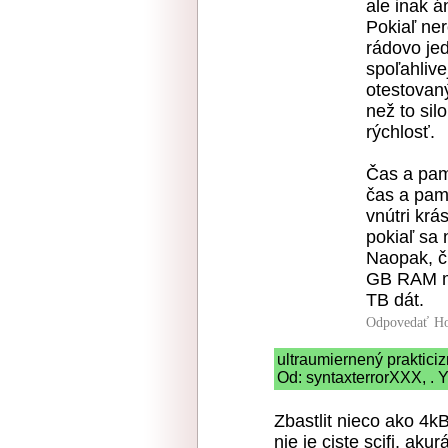
ale inak á
Pokiaľ ner
rádovo jed
spoľahlive
otestova
než to sil
rýchlosť.
Čas a pam
čas a pam
vnútri krá
pokiaľ sa 
Naopak, č
GB RAM mi
TB dát.
Odpovedať
Ho
ultraumiernený praktici
Od: syntaxterrorXXX, . Y
Zbastlit nieco ako 4k
nie je ciste scifi, ak