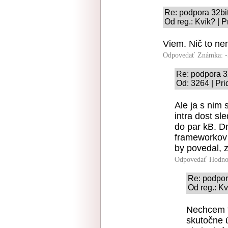
Re: podpora 32bi
Od reg.: Kvík? | 
Viem. Nič to ne
Odpovedať
Známka: -
Re: podpora 3
Od: 3264 | Pri
Ale ja s nim
intra dost sl
do par kB. Dn
frameworkov 
by povedal, z
Odpovedať
Hodno
Re: podpor
Od reg.: Kv
Nechcem t
skutočne ú