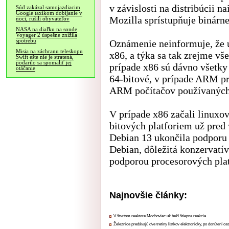
v závislosti na distribúcii 
Súd zakázal samojazdiacim
Google taxíkom dobíjanie v
Mozilla sprístupňuje binárne
noci, rušili obyvateľov
NASA na diaľku na sonde
Voyager 2 úspešne znížila
spotrebu
Oznámenie neinformuje, že u
Misia na záchranu teleskopu
x86, a týka sa tak zrejme v
Swift ešte nie je stratená,
podarilo sa spomaliť jej
prípade x86 sú dávno všetky
otáčanie
64-bitové, v prípade ARM pr
ARM počítačov používaných a
V prípade x86 začali linuxo
bitových platforiem už pred 
Debian 13 ukončila podporu 
Debian, dôležitá konzervatív
podporou procesorových pla
Najnovšie články:
V štvrtom reaktore Mochoviec už beží štiepna reakcia
Železnice predávajú dve tretiny lístkov elektronicky, po donútení ce