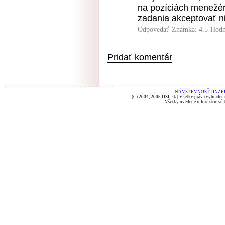
na pozíciách menežé
zadania akceptovať n
Odpovedať
Známka: 4.5
Hodn
Pridať komentár
NÁVŠTEVNOSŤ
|
INZE
(C) 2004, 2005 DSL.sk | Všetky práva vyhradené
Všetky uvedené informácie sú b