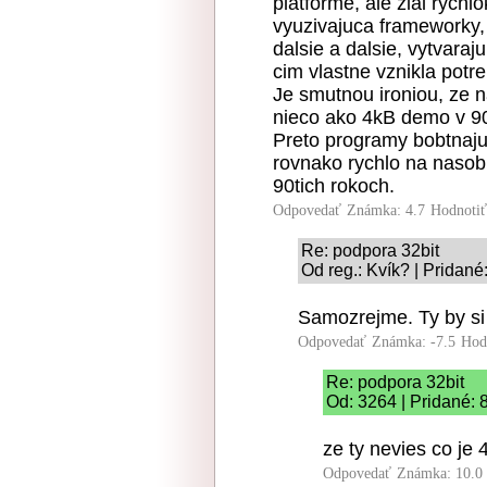
platforme, ale zial rych
vyuzivajuca frameworky, 
dalsie a dalsie, vytvara
cim vlastne vznikla potre
Je smutnou ironiou, ze n
nieco ako 4kB demo v 90ti
Preto programy bobtnaju 
rovnako rychlo na nasob
90tich rokoch.
Odpovedať
Známka: 4.7
Hodnoti
Re: podpora 32bit
Od reg.: Kvík? | Pridané
Samozrejme. Ty by si
Odpovedať
Známka: -7.5
Hod
Re: podpora 32bit
Od: 3264 | Pridané: 
ze ty nevies co je
Odpovedať
Známka: 10.0