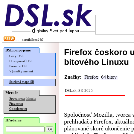
neprihlásený
Firefox čoskoro 
DSL pripojenie
Ceny DSL
bitového Linuxu
Dostupnosť DSL
Fórum o DSL
Výsledky meraní
Značky:
Firefox
64 bitov
Satelitná mapa SR
DSL.sk, 8.9.2025
Merače
Speedmeter
Merania
Pingmeter
Googlemeter
Spoločnosť Mozilla, tvorca
Hľadanie
prehliadača Firefox, aktuál
plánované skoré ukončenie 