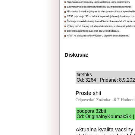
Alza nasadila dve novinky, jednu užitočnú a jednu kontroverznú
Záchrana misie na záchranu teleskopu Swift úspešne pokračuje
Microsoft v čase drahých pamätí sľubuje optimalizovať spotrebu
NASA pripravuje ISS na inštaláciu posledných nových solárnych p
Ďalšia jadrová elektráreň južne od Slovenska musela kvôli teplu zn
Vydaný nový FFmpeg 9.0, zlepšil akceleráciu profesionálnych form
Slovenská sporiteľňa bude mať cez víkend odstávku
NASA na diaľku na sonde Voyager 2 úspešne znížila spotrebu
Diskusia:
firefoks
Od: 3264 | Pridané: 8.9.20
Proste shit
Odpovedať
Známka: -6.7
Hodnoti
podpora 32bit
Od: OriginalnyKoumakSK | 
Aktualna kvalita vacsiny