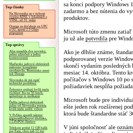
sa konci podpory Windows 1
Top články
zadarmo a bez nútenia do vy
Na Slovensku sa v tichosti
produktov.
vypína ADSL v lokalitách s
VDSL, už 31. mája
Orange sa doťahuje na UPC
a O2, spustí 2.5 Gbps
Microsoft túto zmenu zatiaľ 
pripojenie
ju už ale
potvrdila
pre Windo
Top správy
Ako je dlhšie známe, štanda
Alza nasadila dve novinky,
jednu užitočnú a jednu
podporovanej verzie Windo
kontroverznú
Maďarsko jadrovú elektráreň
skončí vydaním posledných b
nakoniec kompletne
neodstavilo, Rumunsko mení
mesiac 14. októbra. Tento kr
tok Dunaja
počítačov s Windows 10 po 
Slovensko.sk má opäť
technické problémy
požiadaviek nespĺňa požiad
Železnice znižujú kvôli teplu
rýchlosť iba na 50 km/h,
spôsobuje to meškanie
Microsoft bude pre individ
Ďalšia jadrová elektráreň
ešte jeden rok rozšírenej p
južne od Slovenska musela
kvôli teplu znížiť výkon
ktorá bude štandardne stáť 3
V Poľsku spustili takmer
gigawatthodinové úložisko,
z LiFePO4 článkov
V júni spoločnosť ale
oznám
Telekom pridal 12 GB balík
pre Easy, chce zaň 12 eur