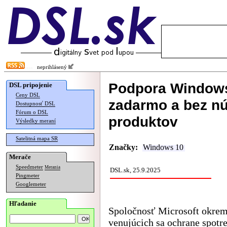
neprihlásený
Podpora Windows
DSL pripojenie
Ceny DSL
zadarmo a bez nú
Dostupnosť DSL
Fórum o DSL
produktov
Výsledky meraní
Satelitná mapa SR
Značky:
Windows 10
Merače
Speedmeter
Merania
DSL.sk, 25.9.2025
Pingmeter
Googlemeter
Hľadanie
Spoločnosť Microsoft okrem 
venujúcich sa ochrane spotr