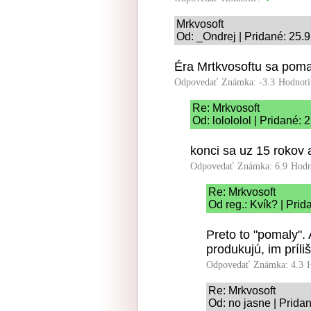
Mrkvosoft
Od: _Ondrej | Pridané: 25.
Éra Mrtkvosoftu sa poma
Odpovedať
Známka: -3.3
Hodnoti
Re: Mrkvosoft
Od: lolololol | Pridané:
konci sa uz 15 rokov a
Odpovedať
Známka: 6.9
Hodn
Re: Mrkvosoft
Od reg.: Kvík? | Pri
Preto to "pomaly". A
produkujú, im príliš
Odpovedať
Známka: 4.3
Re: Mrkvosoft
Od: no jasne | Prida