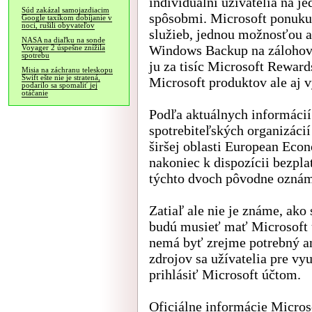
individuálni užívatelia na je
Súd zakázal samojazdiacim
spôsobmi. Microsoft ponuku
Google taxíkom dobíjanie v
noci, rušili obyvateľov
služieb, jednou možnosťou a
NASA na diaľku na sonde
Windows Backup na zálohovan
Voyager 2 úspešne znížila
spotrebu
ju za tisíc Microsoft Rewar
Misia na záchranu teleskopu
Swift ešte nie je stratená,
Microsoft produktov ale aj v
podarilo sa spomaliť jej
otáčanie
Podľa aktuálnych informácií
spotrebiteľských organizáci
širšej oblasti European Eco
nakoniec k dispozícii bezplat
týchto dvoch pôvodne ozná
Zatiaľ ale nie je známe, ako 
budú musieť mať Microsoft 
nemá byť zrejme potrebný an
zdrojov sa užívatelia pre vy
prihlásiť Microsoft účtom.
Oficiálne informácie Microso