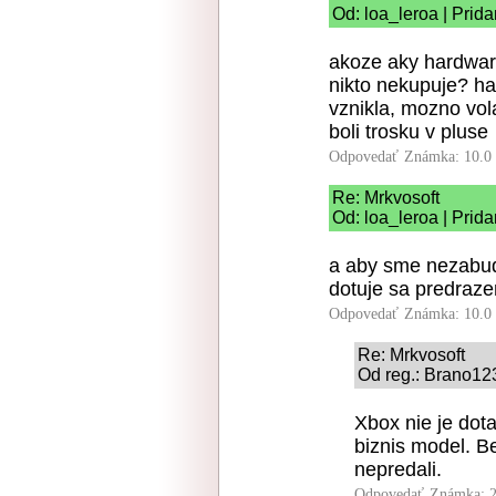
Od: loa_leroa | Prid
akoze aky hardware
nikto nekupuje? ha
vznikla, mozno vol
boli trosku v pluse
Odpovedať
Známka: 10.0
Re: Mrkvosoft
Od: loa_leroa | Prid
a aby sme nezabudl
dotuje sa predraz
Odpovedať
Známka: 10.0
Re: Mrkvosoft
Od reg.: Brano123
Xbox nie je dota
biznis model. B
nepredali.
Odpovedať
Známka: 2