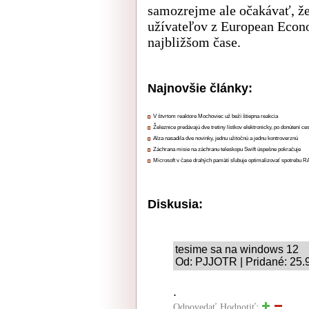
samozrejme ale očakávať, že
užívateľov z European Econ
najbližšom čase.
Najnovšie články:
V štvrtom reaktore Mochoviec už beží štiepna reakcia
Železnice predávajú dve tretiny lístkov elektronicky, po donútení ce
Alza nasadila dve novinky, jednu užitočnú a jednu kontroverznú
Záchrana misie na záchranu teleskopu Swift úspešne pokračuje
Microsoft v čase drahých pamätí sľubuje optimalizovať spotrebu
Diskusia:
tesime sa na windows 12
Od: PJJOTR | Pridané: 25.
.
Odpovedať
Hodnotiť: