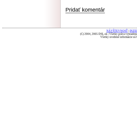
Pridať komentár
NÁVŠTEVNOSŤ
|
INZE
(C) 2004, 2005 DSL.sk | Všetky práva vyhradené
Všetky uvedené informácie sú b