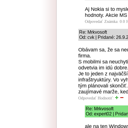
Aj Nokia si to mysl
hodnoty. Akcie MS 
Odpovedať
Známka: 0.0
Re: Mrkvosoft
Od: cvk | Pridané: 26.9.
Obávam sa, že sa ned
firma.
S mobilmi sa neuchytil
odvetvia im idú dobre
Je to jeden z najväčš
infraštryuktúry. Vo v
tým plánovali skončiť
zaujímavé marže, keď
Odpovedať
Hodnotiť:
Re: Mrkvosoft
Od: expert02 | Prida
ale na ten Window