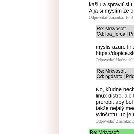
kašlú a spraviť si 
A ja si myslím že on
Odpovedať
Známka: 10.0
Re: Mrkvosoft
Od: loa_leroa | P
myslis azure lin
https://dopice.s
Odpovedať
Hodnotiť:
Re: Mrkvosoft
Od: hgdsato | Pri
No, kľudne nech
linux distre, al
prerobit aby bol
takže nejalý me
Winšrotu. To je
Odpovedať
Známka: 3
Re: Mrkvosoft