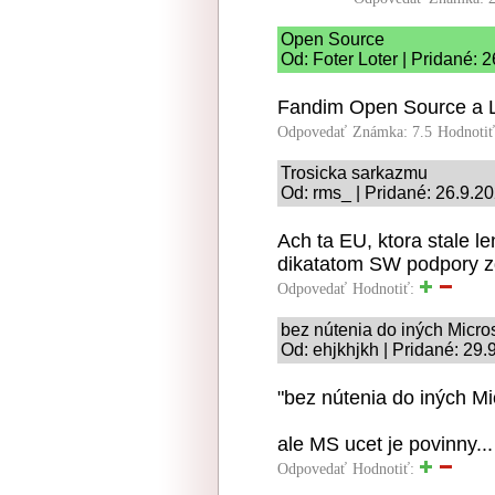
Open Source
Od: Foter Loter | Pridané: 
Fandim Open Source a L
Odpovedať
Známka: 7.5
Hodnoti
Trosicka sarkazmu
Od: rms_ | Pridané: 26.9.2
Ach ta EU, ktora stale l
dikatatom SW podpory z
Odpovedať
Hodnotiť:
bez nútenia do iných Micro
Od: ehjkhjkh | Pridané: 29.
"bez nútenia do iných Mi
ale MS ucet je povinny...
Odpovedať
Hodnotiť: