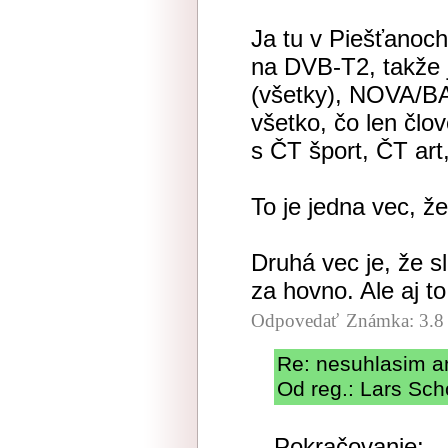
Ja tu v Piešťanoc
na DVB-T2, takže 
(všetky), NOVA/
všetko, čo len čl
s ČT šport, ČT art
To je jedna vec, 
Druhá vec je, že 
za hovno. Ale aj to
Odpovedať
Známka: 3.8
Re: nesuhlasim an
Od reg.: Lars Sch
Pokračovanie: