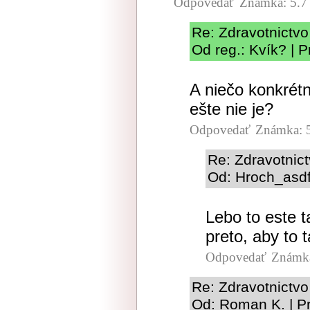
Odpovedať
Známka: 5.7
Re: Zdravotnictvo
Od reg.: Kvík? | 
A niečo konkrétn
ešte nie je?
Odpovedať
Známka: 
Re: Zdravotnic
Od: Hroch_asdf
Lebo to este t
preto, aby to t
Odpovedať
Známka
Re: Zdravotnictvo
Od: Roman K. | P