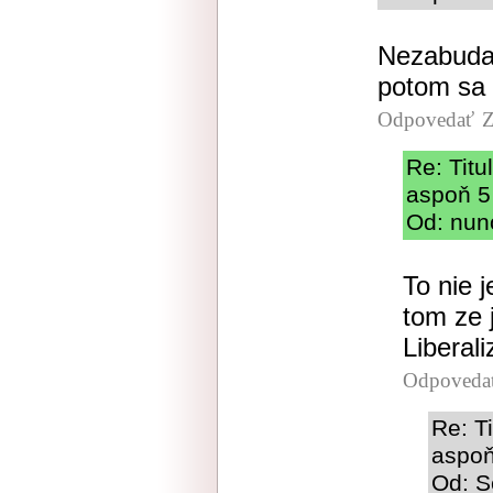
Nezabudaj
potom sa 
Odpovedať
Z
Re: Tit
aspoň 5
Od: nun
To nie 
tom ze 
Liberal
Odpoveda
Re: T
aspoň
Od: S