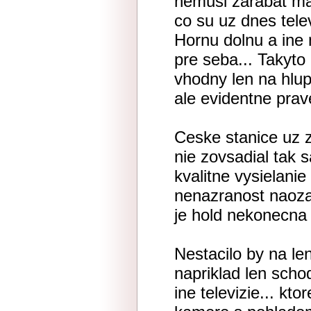
nemusi zarabat maji
co su uz dnes tele
Hornu dolnu a ine
pre seba... Takyto
vhodny len na hlupn
ale evidentne prav
Ceske stanice uz z 
nie zovsadial tak 
kvalitne vysielanie
nenazranost naoza
je hold nekonecna
Nestacilo by na len
napriklad len scho
ine televizie... k