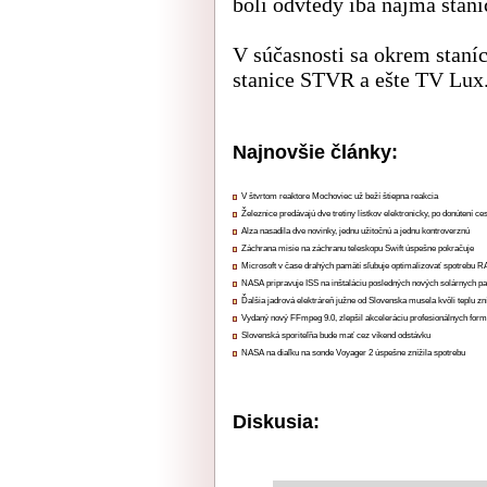
boli odvtedy iba najmä stan
V súčasnosti sa okrem staní
stanice STVR a ešte TV Lux
Najnovšie články:
V štvrtom reaktore Mochoviec už beží štiepna reakcia
Železnice predávajú dve tretiny lístkov elektronicky, po donútení ce
Alza nasadila dve novinky, jednu užitočnú a jednu kontroverznú
Záchrana misie na záchranu teleskopu Swift úspešne pokračuje
Microsoft v čase drahých pamätí sľubuje optimalizovať spotrebu
NASA pripravuje ISS na inštaláciu posledných nových solárnych p
Ďalšia jadrová elektráreň južne od Slovenska musela kvôli teplu zn
Vydaný nový FFmpeg 9.0, zlepšil akceleráciu profesionálnych form
Slovenská sporiteľňa bude mať cez víkend odstávku
NASA na diaľku na sonde Voyager 2 úspešne znížila spotrebu
Diskusia: