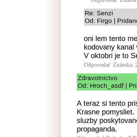
Re: Senzi
Od: Firgo | Prida
oni lem tento me
kodovany kanal 
V oktobri je to 
Odpovedať
Známka: 
Zdravotnictvo
Od: Hroch_asdf | Pr
A teraz si tento p
Krasne pomysliet.
sluzby poskytovan
propaganda.