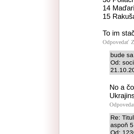
14 Maďar
15 Rakuš
To im stač
Odpovedať
Z
bude sa
Od: soci
21.10.2
No a čo
Ukrajin
Odpoveda
Re: Tit
aspoň 5
Od: 123s