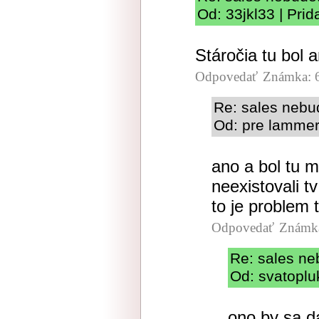
Od: 33jkl33 | Pri
Stáročia tu bol 
Odpovedať
Známka: 
Re: sales nebu
Od: pre lammer
ano a bol tu m
neexistovali t
to je problem 
Odpovedať
Známka
Re: sales ne
Od: svatoplu
ono by sa da