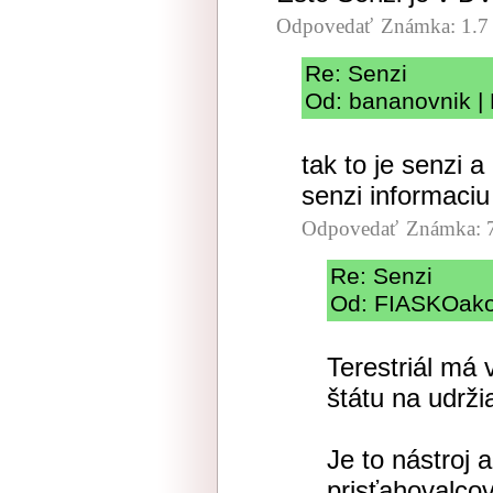
Odpovedať
Známka: 1.7
Re: Senzi
Od: bananovnik | 
tak to je senzi a
senzi informaciu 
Odpovedať
Známka: 
Re: Senzi
Od: FIASKOako
Terestriál má
štátu na udrži
Je to nástroj 
prisťahovalcov