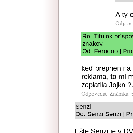
A ty 
Odpove
Re: Titulok prísp
znakov.
Od: Feroooo | Pri
keď prepnen na n
reklama, to mi m
zaplatila Jojka ?
Odpovedať
Známka: 
Senzi
Od: Senzi Senzi | P
Ešte Senzi je v 