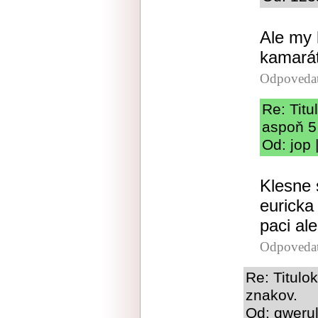
Ale my 
kamarát
Odpoveda
Re: Tit
aspoň 5
Od: jop 
Klesne 
euricka
paci al
Odpoveda
Re: Titulo
znakov.
Od: qwerul