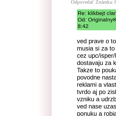
Odpovedať
Známka: 
Re: klikbejt cla
Od: Originalny
8:42
ved prave o to
musia si za to
cez upc/isper/h
dostavaju za 
Takze to pouk
povodne nasta
reklami a vlast
tvrdo aj po zi
vzniku a udrzb
ved nase uzas
ponuku a robi