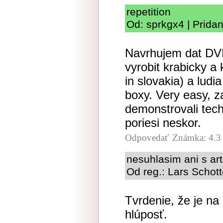
repetition
Od: sprkgx4 | Prida
Navrhujem dat DVB
vyrobit krabicky a
in slovakia) a ludi
boxy. Very easy, 
demonstrovali tec
poriesi neskor.
Odpovedať
Známka: 4.3
nesuhlasim ani s ar
Od reg.: Lars Schott
Tvrdenie, že je n
hlúposť.