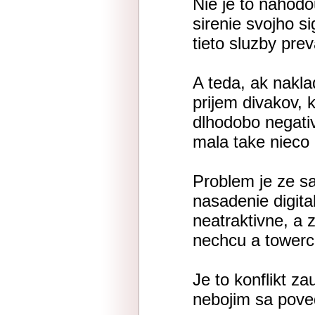
Nie je to nahodo
sirenie svojho si
tieto sluzby pre
A teda, ak nakla
prijem divakov, k
dlhodobo negati
mala take nieco 
Problem je ze s
nasadenie digita
neatraktivne, a z
nechcu a towerco
Je to konflikt z
nebojim sa poved