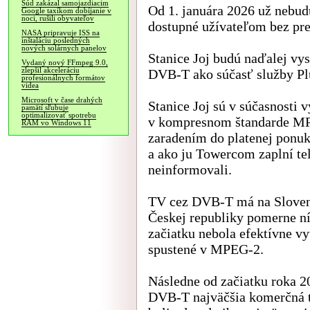
Súd zakázal samojazdiacim
Od 1. januára 2026 už nebudú
Google taxíkom dobíjanie v
noci, rušili obyvateľov
dostupné užívateľom bez pre
NASA pripravuje ISS na
inštaláciu posledných
nových solárnych panelov
Stanice Joj budú naďalej vys
Vydaný nový FFmpeg 9.0,
zlepšil akceleráciu
DVB-T ako súčasť služby Pl
profesionálnych formátov
videa
Microsoft v čase drahých
Stanice Joj sú v súčasnosti 
pamätí sľubuje
optimalizovať spotrebu
v kompresnom štandarde MP
RAM vo Windows 11
zaradením do platenej ponuk
a ako ju Towercom zaplní te
neinformovali.
TV cez DVB-T má na Slovens
Českej republiky pomerne n
začiatku nebola efektívne vy
spustené v MPEG-2.
Následne od začiatku roka 20
DVB-T najväčšia komerčná t