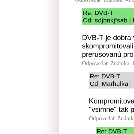
Re: DVB-T
Od: sdjbnkjfsab |
DVB-T je dobra 
skompromitovali
prerusovanú pro
Odpovedať
Známka: 
Re: DVB-T
Od: Marhulka |
Kompromitoval
"vsimne" tak p
Odpovedať
Známka
Re: DVB-T