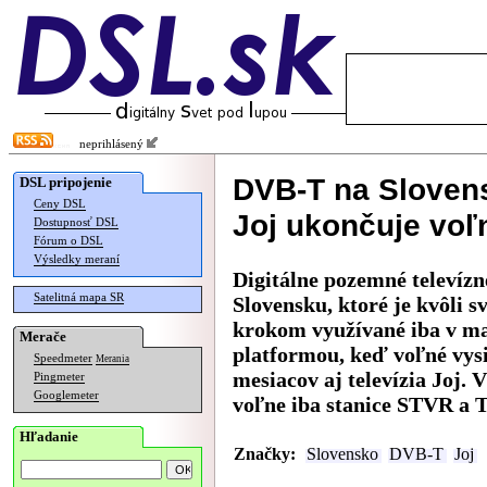
neprihlásený
DVB-T na Slovensk
DSL pripojenie
Ceny DSL
Joj ukončuje voľ
Dostupnosť DSL
Fórum o DSL
Výsledky meraní
Digitálne pozemné televíz
Satelitná mapa SR
Slovensku, ktoré je kvôli
krokom využívané iba v mal
Merače
platformou, keď voľné vys
Speedmeter
Merania
mesiacov aj televízia Joj. 
Pingmeter
Googlemeter
voľne iba stanice STVR a 
Hľadanie
Značky:
Slovensko
DVB-T
Joj