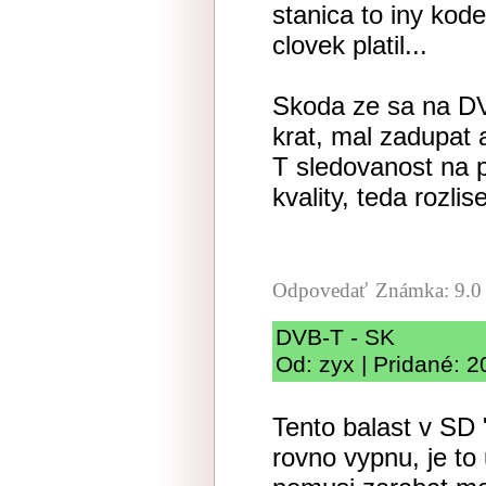
stanica to iny kod
clovek platil...
Skoda ze sa na DV
krat, mal zadupat
T sledovanost na p
kvality, teda rozli
Odpovedať
Známka: 9.0
DVB-T - SK
Od: zyx | Pridané: 
Tento balast v SD 
rovno vypnu, je t