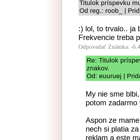
Titulok príspevku m
Od reg.: roob_ | Pr
:) lol, to trvalo.. 
Frekvencie treba po
Odpovedať
Známka: -6.
Re: Titulok prísp
znakov.
Od: euuruej | Pri
My nie sme blb
potom zadarmo 
Aspon ze mame 
nech si platia za
reklam a este mas