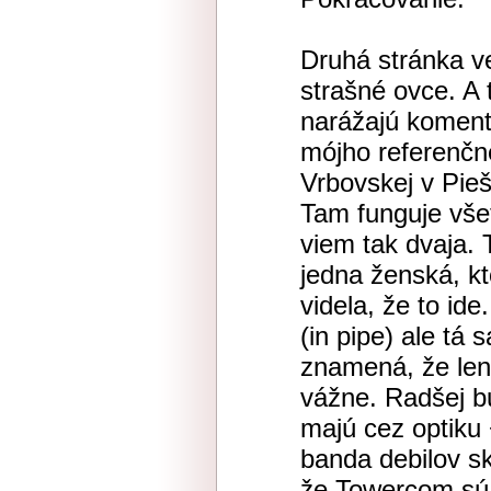
Druhá stránka ve
strašné ovce. A t
narážajú koment
mójho referenčn
Vrbovskej v Pie
Tam funguje všet
viem tak dvaja. 
jedna ženská, kt
videla, že to id
(in pipe) ale tá 
znamená, že len
vážne. Radšej b
majú cez optiku 
banda debilov sk
že Towercom sú 