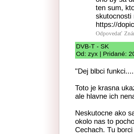
ten sum, kto
skutocnosti 
https://dopi
Odpovedať
Zná
DVB-T - SK
Od: zyx | Pridané: 
"Dej blbci funkci....
Toto je krasna uka
ale hlavne ich nena
Neskutocne ako sa
okolo nas to pocho
Cechach. Tu borci