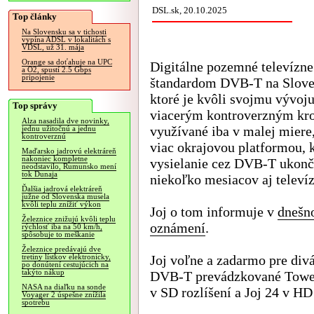
DSL.sk, 20.10.2025
Top články
Na Slovensku sa v tichosti
vypína ADSL v lokalitách s
VDSL, už 31. mája
Orange sa doťahuje na UPC
Digitálne pozemné televízne
a O2, spustí 2.5 Gbps
pripojenie
štandardom DVB-T na Slove
ktoré je kvôli svojmu vývoju
Top správy
viacerým kontroverzným k
Alza nasadila dve novinky,
využívané iba v malej miere,
jednu užitočnú a jednu
kontroverznú
viac okrajovou platformou, 
Maďarsko jadrovú elektráreň
nakoniec kompletne
vysielanie cez DVB-T ukonč
neodstavilo, Rumunsko mení
tok Dunaja
niekoľko mesiacov aj televíz
Ďalšia jadrová elektráreň
južne od Slovenska musela
kvôli teplu znížiť výkon
Joj o tom informuje v
dneš
Železnice znižujú kvôli teplu
oznámení
.
rýchlosť iba na 50 km/h,
spôsobuje to meškanie
Železnice predávajú dve
Joj voľne a zadarmo pre divá
tretiny lístkov elektronicky,
po donútení cestujúcich na
takýto nákup
DVB-T prevádzkované Towerc
NASA na diaľku na sonde
v SD rozlíšení a Joj 24 v HD 
Voyager 2 úspešne znížila
spotrebu