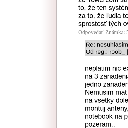
to, že ten systé
za to, že ľudia 
sprostosť tých o
Odpovedať
Známka: 
Re: nesuhlasim
Od reg.: roob_ 
neplatim nic 
na 3 zariadeni
jedno zariade
Nemusim mat z
na vsetky dole
montuj anteny,
notebook na p
pozeram..