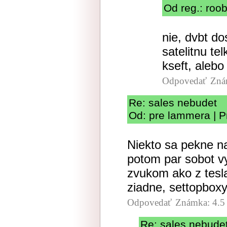
Od reg.: roo
nie, dvbt do
satelitnu tel
kseft, aleb
Odpovedať
Zná
Re: sales nebudet
Od: pre lammera | P
Niekto sa pekne nab
potom par sobot vy
zvukom ako z tesla
ziadne, settopboxy
Odpovedať
Známka: 4.5
Re: sales nebude