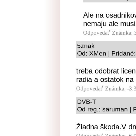
Ale na osadniko
nemaju ale musia
Odpovedať
Známka: 
5znak
Od: XMen | Pridané:
treba odobrat lice
radia a ostatok na 
Odpovedať
Známka: -3.
DVB-T
Od reg.: saruman | 
Žiadna škoda.V dn
Odpovedať
Známka: -6.