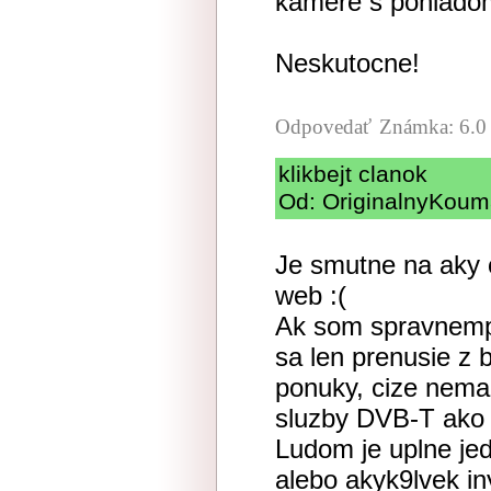
kamere s pohladom
Neskutocne!
Odpovedať
Známka: 6.0
klikbejt clanok
Od: OriginalnyKoum
Je smutne na aky c
web :(
Ak som spravnemp
sa len prenusie z 
ponuky, cize nema
sluzby DVB-T ako 
Ludom je uplne je
alebo akyk9lvek iny