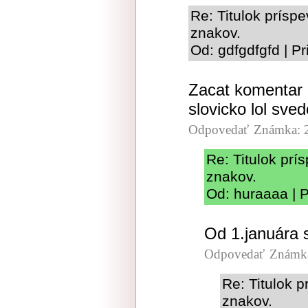
Re: Titulok prísp
znakov.
Od: gdfgdfgfd | P
Zacat komentar a
slovicko lol sved
Odpovedať
Známka: 
Re: Titulok pr
znakov.
Od: huraaaa | 
Od 1.januára 
Odpovedať
Známka
Re: Titulok 
znakov.