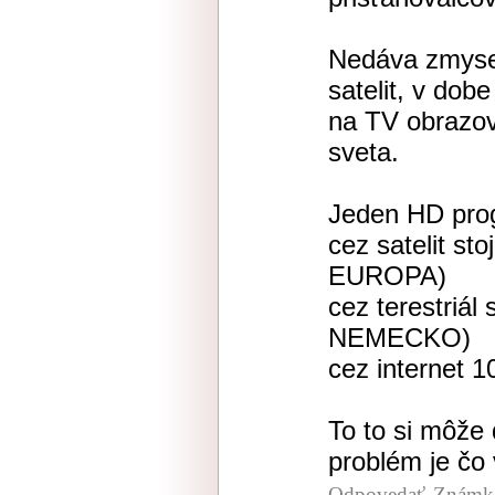
Nedáva zmysel 
satelit, v dob
na TV obrazov
sveta.
Jeden HD pro
cez satelit st
EUROPA)
cez terestriál
NEMECKO)
cez internet 
To to si môže d
problém je čo 
Odpovedať
Známka