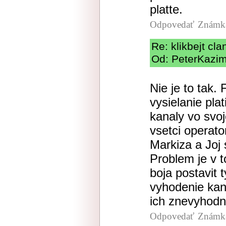
platte.
Odpovedať
Známka
Re: klikbejt cla
Od: PeterKazimi
Nie je to tak.
vysielanie plat
kanaly vo svoj
vsetci operato
Markiza a Joj s
Problem je v t
boja postavit 
vyhodenie kan
ich znevyhodni
Odpovedať
Známka