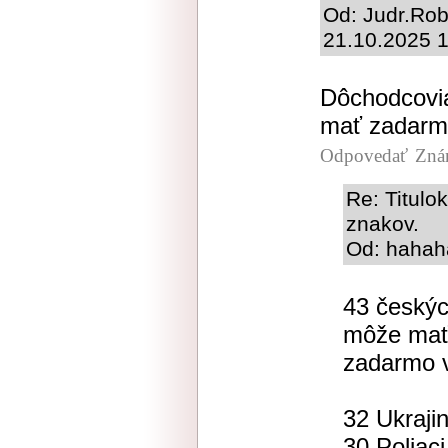
Od: Judr.Rob
21.10.2025 
Dôchodcovi
mať zadarm
Odpovedať
Zná
Re: Titulo
znakov.
Od: hahaha
43 českýc
môže mať 
zadarmo v
32 Ukraji
30 Poliaci