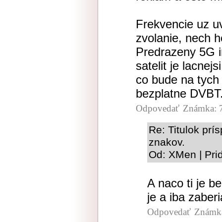
Frekvencie uz uv
zvolanie, nech ho
Predrazeny 5G i
satelit je lacnej
co bude na tych 
bezplatne DVBT
Odpovedať
Známka: 
Re: Titulok pr
znakov.
Od: XMen | Pri
A naco ti je b
je a iba zaber
Odpovedať
Známka