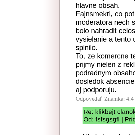
hlavne obsah.
Fajnsmekri, co potr
moderatora nech si
bolo nahradit celo
vysielanie a tento
splnilo.
To, ze komercne tel
prijmy nielen z r
podradnym obsahom,
dosledok absencie 
aj podporuju.
Odpovedať
Známka: 4.4
Re: klikbejt clano
Od: fsfsgsgfl | P