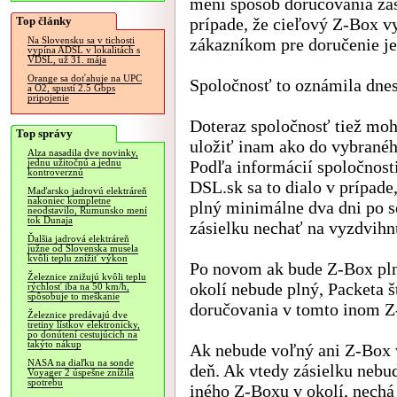
mení spôsob doručovania zás
Top články
prípade, že cieľový Z-Box v
zákazníkom pre doručenie je
Na Slovensku sa v tichosti
vypína ADSL v lokalitách s
VDSL, už 31. mája
Orange sa doťahuje na UPC
Spoločnosť to oznámila dnes
a O2, spustí 2.5 Gbps
pripojenie
Doteraz spoločnosť tiež moh
Top správy
uložiť inam ako do vybrané
Alza nasadila dve novinky,
Podľa informácií spoločnost
jednu užitočnú a jednu
kontroverznú
DSL.sk sa to dialo v prípad
Maďarsko jadrovú elektráreň
nakoniec kompletne
plný minimálne dva dni po 
neodstavilo, Rumunsko mení
tok Dunaja
zásielku nechať na vyzdvihn
Ďalšia jadrová elektráreň
južne od Slovenska musela
kvôli teplu znížiť výkon
Po novom ak bude Z-Box pln
Železnice znižujú kvôli teplu
okolí nebude plný, Packeta 
rýchlosť iba na 50 km/h,
spôsobuje to meškanie
doručovania v tomto inom Z
Železnice predávajú dve
tretiny lístkov elektronicky,
po donútení cestujúcich na
takýto nákup
Ak nebude voľný ani Z-Box v
NASA na diaľku na sonde
deň. Ak vtedy zásielku nebu
Voyager 2 úspešne znížila
spotrebu
iného Z-Boxu v okolí, nechá