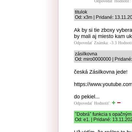
Odpovedať
Hodnotiť:
titulok
Od: x3m | Pridané: 13.11.2
Ak by si tie zboxy vybera
by mali aj miesto kam ukl
Odpovedať
Známka: -3.3
Hodnoti
zásilkovna
Od: miro0000000 | Pridané:
česká Zásilkovna jede!
https://www.youtube.c
do pekiel...
Odpovedať
Hodnotiť:
"Dobrá" funkcia s opačný
Od: e1. | Pridané: 13.11.20