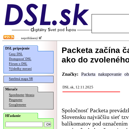
neprihlásený
Packeta začína č
DSL pripojenie
Ceny DSL
ako do zvoleného
Dostupnosť DSL
Fórum o DSL
Výsledky meraní
Značky:
Packeta
nakupovanie
ob
Satelitná mapa SR
DSL.sk, 12.11.2025
Merače
Speedmeter
Merania
Pingmeter
Googlemeter
Spoločnosť Packeta prevádz
Hľadanie
Slovensku najväčšiu sieť tzv
balíkomatov pod označením