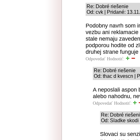
Re: Dobré riešenie
Od: cvk | Pridané: 13.1
Podobny navrh som im
vezbu ani reklamacie
stale nemaju zavedeny
podporou hodite od zlo
druhej strane funguj
Odpovedať
Hodnotiť:
Re: Dobré riešenie
Od: thac d kvescn | 
A neposlali aspon 
alebo nahodnu, ne
Odpovedať
Hodnotiť:
Re: Dobré riešen
Od: Sladke skodi 
Slovaci su senz