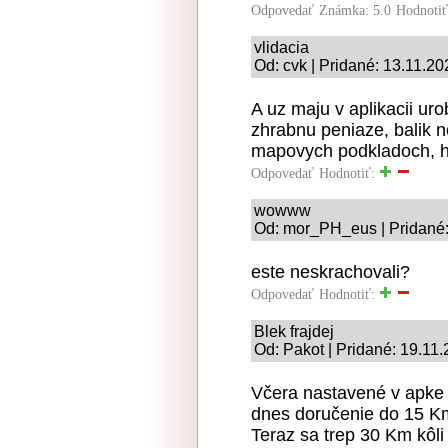
Odpovedať
Známka: 5.0
Hodnoti
vlidacia
Od: cvk | Pridané: 13.11.2
A uz maju v aplikacii ur
zhrabnu peniaze, balik 
mapovych podkladoch, hoc
Odpovedať
Hodnotiť:
wowww
Od: mor_PH_eus | Pridané:
este neskrachovali?
Odpovedať
Hodnotiť:
Blek frajdej
Od: Pakot | Pridané: 19.11
Včera nastavené v apke a
dnes doručenie do 15 Km
Teraz sa trep 30 Km kôli