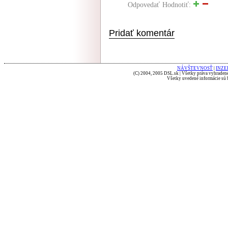
Odpovedať
Hodnotiť:
Pridať komentár
NÁVŠTEVNOSŤ
|
INZE
(C) 2004, 2005 DSL.sk | Všetky práva vyhradené
Všetky uvedené informácie sú b