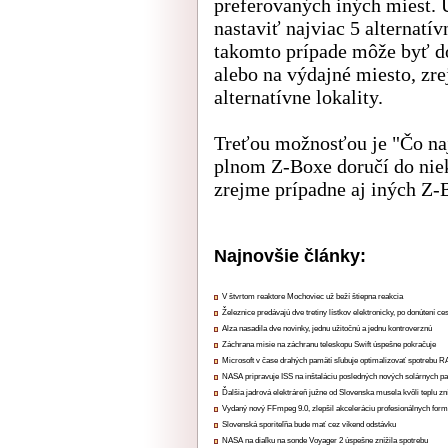
preferovaných iných miest. U
nastaviť najviac 5 alternatí
takomto prípade môže byť do
alebo na výdajné miesto, zr
alternatívne lokality.
Treťou možnosťou je "Čo naj
plnom Z-Boxe doručí do niek
zrejme prípadne aj iných Z-
Najnovšie články:
V štvrtom reaktore Mochoviec už beží štiepna reakcia
Železnice predávajú dve tretiny lístkov elektronicky, po donútení ce
Alza nasadila dve novinky, jednu užitočnú a jednu kontroverznú
Záchrana misie na záchranu teleskopu Swift úspešne pokračuje
Microsoft v čase drahých pamätí sľubuje optimalizovať spotrebu
NASA pripravuje ISS na inštaláciu posledných nových solárnych p
Ďalšia jadrová elektráreň južne od Slovenska musela kvôli teplu zn
Vydaný nový FFmpeg 9.0, zlepšil akceleráciu profesionálnych form
Slovenská sporiteľňa bude mať cez víkend odstávku
NASA na diaľku na sonde Voyager 2 úspešne znížila spotrebu