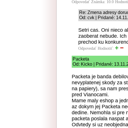
Odpovedať
Známka: 10.0
Hodnot
Re: Zmena adresy doru
Od: cvk | Pridané: 14.1
Setri cas. Oni nieco 
zaoberat nebude. Ich
prechod ku konkurenci
Odpovedať
Hodnotiť:
Packeta
Od: Kicko | Pridané: 13.11
Packeta je banda debilov
nevyplatenej skody za st
na papiery), sa nam pres
pred Vianocami.
Mame maly eshop a jedna
az dokym jej Packeta ned
dedine. Nemohla si pre ne
packeta poslala naspat aj
Odvtedy si uz neobjednal