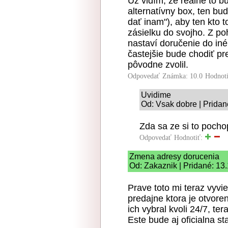
Už vidím, že reálne to b
alternatívny box, ten bu
dať inam"), aby ten kto
zásielku do svojho. Z po
nastaví doručenie do iné
častejšie bude chodiť pr
pôvodne zvolil.
Odpovedať
Známka: 10.0
Hodnot
Uvidime
Od: Vsak dobre | Pridan
Zda sa ze si to pochop
Odpovedať
Hodnotiť:
Zmena adresy dorucenia
Od: Zakaznik | Pridané: 13
Prave toto mi teraz vyvie
predajne ktora je otvore
ich vybral kvoli 24/7, te
Este bude aj oficialna s