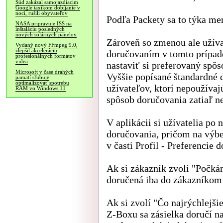
Súd zakázal samojazdiacim
Google taxíkom dobíjanie v
noci, rušili obyvateľov
Podľa Packety sa to týka me
NASA pripravuje ISS na
inštaláciu posledných
nových solárnych panelov
Zároveň so zmenou ale užíva
Vydaný nový FFmpeg 9.0,
zlepšil akceleráciu
doručovaním v tomto prípad
profesionálnych formátov
videa
nastaviť si preferovaný spô
Microsoft v čase drahých
Vyššie popísané štandardné 
pamätí sľubuje
optimalizovať spotrebu
užívateľov, ktorí nepoužívaj
RAM vo Windows 11
spôsob doručovania zatiaľ ne
V aplikácii si užívatelia p
doručovania, pričom na výbe
v časti Profil - Preferencie 
Ak si zákazník zvolí "Počká
doručená iba do zákazníkom
Ak si zvolí "Čo najrýchlejši
Z-Boxu sa zásielka doručí n