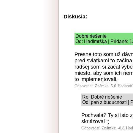
Diskusia:
Dobré riešenie
Od: Hadimrška | Pridané: 1
Presne toto som už dávn
pred sviatkami to začína 
radšej som si začal vyb
miesto, aby som ich ne
to implementovali.
Odpovedať
Známka: 5.6
Hodnoti
Re: Dobré riešenie
Od: pan z buducnosti | 
Pochvala? Ty si isto 
skritizoval :)
Odpovedať
Známka: -0.8
Hod