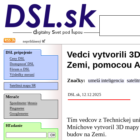
neprihlásený
Vedci vytvorili 
DSL pripojenie
Ceny DSL
Zemi, pomocou A
Dostupnosť DSL
Fórum o DSL
Výsledky meraní
Značky:
umelá inteligencia
sateli
Satelitná mapa SR
DSL.sk, 12.12.2025
Merače
Speedmeter
Merania
Pingmeter
Googlemeter
Tím vedcov z Technickej uni
Hľadanie
Mníchove vytvoril 3D mapy
budov na Zemi.