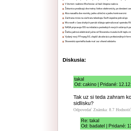
V štvrtom reaktore Mochoviec už beží štiepna reakcia
Železnice predávajú dve tretiny lístkov elektronicky, po donútení ce
Alza nasadila dve novinky, jednu užitočnú a jednu kontroverznú
Záchrana misie na záchranu teleskopu Swift úspešne pokračuje
Microsoft v čase drahých pamätí sľubuje optimalizovať spotrebu
NASA pripravuje ISS na inštaláciu posledných nových solárnych p
Ďalšia jadrová elektráreň južne od Slovenska musela kvôli teplu zn
Vydaný nový FFmpeg 9.0, zlepšil akceleráciu profesionálnych form
Slovenská sporiteľňa bude mať cez víkend odstávku
Diskusia:
takal
Od: cakino | Pridané: 12.1
Tak uz si teda zahram k
sidlisku?
Odpovedať
Známka: 8.7
Hodnoti
Re: takal
Od: badatel | Pridané: 