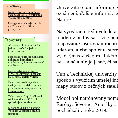
Top články
Univerzita o tom informuje
oznámení
, ďalšie informáci
Na Slovensku sa v tichosti
vypína ADSL v lokalitách s
VDSL, už 31. mája
Nature.
Orange sa doťahuje na UPC
a O2, spustí 2.5 Gbps
pripojenie
Na vytváranie reálnych deta
modelov budov sa bežne po
Top správy
mapovanie laserovým radar
Alza nasadila dve novinky,
lidarom, alebo spojenie ster
jednu užitočnú a jednu
kontroverznú
vysokým rozlíšením. Takéto
Maďarsko jadrovú elektráreň
nakoniec kompletne
nákladné a nie je jasné, či s
neodstavilo, Rumunsko mení
tok Dunaja
Ďalšia jadrová elektráreň
Tím z Technickej univerzity
južne od Slovenska musela
kvôli teplu znížiť výkon
spôsob s využitím umelej in
Železnice predávajú dve
mapy budov z bežných satel
tretiny lístkov elektronicky,
po donútení cestujúcich na
takýto nákup
Železnice znižujú kvôli teplu
Model bol natrénovaný pomoc
rýchlosť iba na 50 km/h,
spôsobuje to meškanie
Európy, Severnej Ameriky a 
NASA na diaľku na sonde
pochádzali z roku 2019.
Voyager 2 úspešne znížila
spotrebu