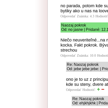
no parada, potom kde su 
bytiky ako u nas na loov
Odpovedať
Známka: 4.3
Hodnoti
Naozaj pokrok
Od: no jasne | Pridané: 12
Niečo neuveriteľné...na
kocka. Fakt pokrok. Bý
strechou
Odpovedať
Známka: 10.0
Hodnot
Re: Naozaj pokrok
Od: jebe jebe jebe: | Pr
ono je to uz z princi
kde su steny, dvere a
Odpovedať
Hodnotiť:
Re: Naozaj pokrok
Od: ehjkhjkhk | Prid