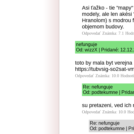
Asi ťažko - tie "mapy"
modely, ale len akési 
Hranolom) s modrou fa
objemom budovy.
Odpovedať
Známka: 7.1
Hodn
nefunguje
Od: wizzX | Pridané: 12.12
toto by mala byt verejn
https://tubvsig-so2sat-v
Odpovedať
Známka: 10.0
Hodnot
Re: nefunguje
Od: podtekumne | Prida
su pretazeni, ved ich 
Odpovedať
Známka: 10.0
Hod
Re: nefunguje
Od: podtekumne | Pr