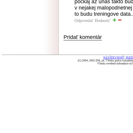
pockaj az unas takto bud
v nejakej malopodnetnej
to budu treningove data..
Odpovedať
Hodnotiť:
Pridať komentár
NÁVŠTEVNOSŤ
|
INZE
(C) 2004, 2005 DSL.sk | Všetky práva vyhradené
Všetky uvedené informácie sú b