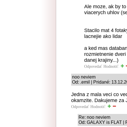
Ale moze, ak by to 
viacerych uhlov (s
Stacilo mat 4 fotak
lacnejie ako lidar
a ked mas databan
rozmietnenie dveri
danej krajiny...)
Odpovedať
Hodnotiť:
noo neviem
Od: .emil | Pridané: 13.12.
Jedna z mala veci co ved
okamzite. Dakujeme za 
Odpovedať
Hodnotiť:
Re: noo neviem
Od: GALAXY is FLAT | P