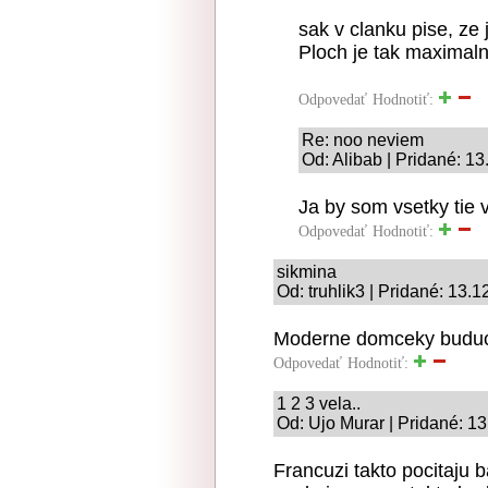
sak v clanku pise, ze
Ploch je tak maximal
Odpovedať
Hodnotiť:
Re: noo neviem
Od: Alibab | Pridané: 1
Ja by som vsetky tie v
Odpovedať
Hodnotiť:
sikmina
Od: truhlik3 | Pridané: 13.
Moderne domceky buducno
Odpovedať
Hodnotiť:
1 2 3 vela..
Od: Ujo Murar | Pridané: 1
Francuzi takto pocitaju b