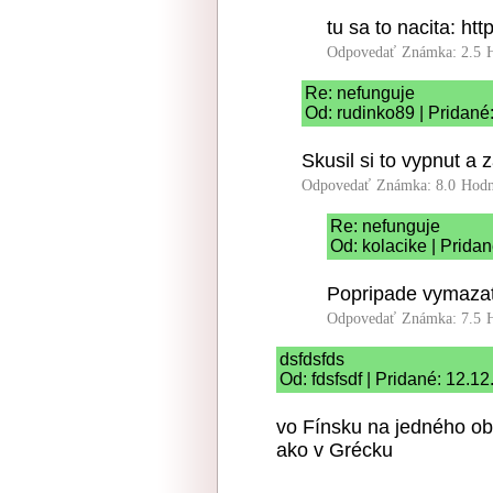
tu sa to nacita: htt
Odpovedať
Známka: 2.5
Re: nefunguje
Od: rudinko89 | Pridané
Skusil si to vypnut a 
Odpovedať
Známka: 8.0
Hodn
Re: nefunguje
Od: kolacike | Prida
Popripade vymazat
Odpovedať
Známka: 7.5
dsfdsfds
Od: fdsfsdf | Pridané: 12.1
vo Fínsku na jedného ob
ako v Grécku