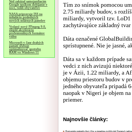
Súd zakázal samojazdiacim
Tím zo snímok pomocou umel
Google taxíkom dobíjanie v
noci, rušili obyvateľov
2.75 miliardy budov, s rozlí
NASA pripravuje ISS na
miliardy, vytvoril tzv. LoD
inštaláciu posledných
nových solárnych panelov
zachytávajúce základný tvar
Vydaný nový FFmpeg 9.0,
zlepšil akceleráciu
profesionálnych formátov
videa
Dáta označené GlobalBuildin
Microsoft v čase drahých
sprístupnené. Nie je jasné, a
pamätí sľubuje
optimalizovať spotrebu
RAM vo Windows 11
Dáta sa v každom prípade sa
vedci z nich avizujú niektor
je v Ázii, 1.22 miliardy, a 
objemu priestoru budov v pr
jedného obyvateľa pripadá 6
naopak v Nigeri je objem na
priemer.
Najnovšie články:
Rumunsko potopilo štyri člny a úspešne zvýšilo tok Dunaja k jadrov