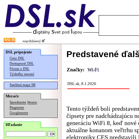
neprihlásený
Predstavené ďalš
DSL pripojenie
Ceny DSL
Dostupnosť DSL
Fórum o DSL
Značky:
Wi-Fi
Výsledky meraní
DSL.sk, 8.1.2026
Satelitná mapa SR
Merače
Speedmeter
Merania
Tento týždeň boli predstaven
Pingmeter
Googlemeter
čipsety pre nadchádzajúcu n
generáciu WiFi 8, keď nové 
Hľadanie
aktuálne konanom veľtrhu s
elektroniky CES predstavil