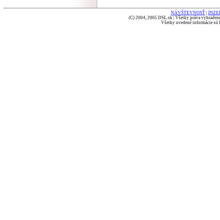
NÁVŠTEVNOSŤ
|
INZE
(C) 2004, 2005 DSL.sk | Všetky práva vyhradené
Všetky uvedené informácie sú b