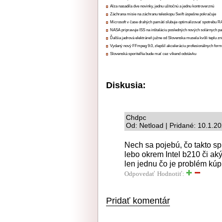
Alza nasadila dve novinky, jednu užitočnú a jednu kontroverznú
Záchrana misie na záchranu teleskopu Swift úspešne pokračuje
Microsoft v čase drahých pamätí sľubuje optimalizovať spotrebu
NASA pripravuje ISS na inštaláciu posledných nových solárnych p
Ďalšia jadrová elektráreň južne od Slovenska musela kvôli teplu zn
Vydaný nový FFmpeg 9.0, zlepšil akceleráciu profesionálnych form
Slovenská sporiteľňa bude mať cez víkend odstávku
Diskusia:
Chdpc
Od: Netload | Pridané: 10.1.2
Nech sa pojebú, čo takto s
lebo okrem Intel b210 či a
len jednu čo je problém kúpi
Odpovedať
Hodnotiť:
Pridať komentár