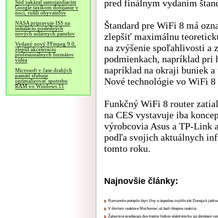
pred finálnym vydaním štan
Súd zakázal samojazdiacim
Google taxíkom dobíjanie v
noci, rušili obyvateľov
Štandard pre WiFi 8 má ozn
NASA pripravuje ISS na
inštaláciu posledných
nových solárnych panelov
zlepšiť maximálnu teoretick
Vydaný nový FFmpeg 9.0,
na zvýšenie spoľahlivosti a 
zlepšil akceleráciu
profesionálnych formátov
podmienkach, napríklad pri 
videa
napríklad na okraji buniek a
Microsoft v čase drahých
pamätí sľubuje
Nové technológie vo WiFi 8 
optimalizovať spotrebu
RAM vo Windows 11
Funkčný WiFi 8 router zatia
na CES vystavuje iba koncep
výrobcovia Asus a TP-Link a
podľa svojich aktuálnych inf
tomto roku.
Najnovšie články:
Rumunsko potopilo štyri člny a úspešne zvýšilo tok Dunaja k jadrov
V štvrtom reaktore Mochoviec už beží štiepna reakcia
Železnice predávajú dve tretiny lístkov elektronicky, po donútení ce