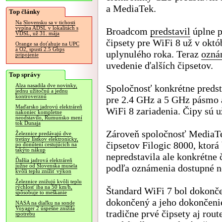
a MediaTek.
Top články
Na Slovensku sa v tichosti
vypína ADSL v lokalitách s
Broadcom
predstavil
úplne p
VDSL, už 31. mája
čipsety pre WiFi 8 už v októ
Orange sa doťahuje na UPC
a O2, spustí 2.5 Gbps
uplynulého roka. Teraz
ozná
pripojenie
uvedenie ďalších čipsetov.
Top správy
Alza nasadila dve novinky,
Spoločnosť konkrétne predst
jednu užitočnú a jednu
kontroverznú
pre 2.4 GHz a 5 GHz pásmo 
Maďarsko jadrovú elektráreň
WiFi 8 zariadenia. Čipy sú 
nakoniec kompletne
neodstavilo, Rumunsko mení
tok Dunaja
Zároveň spoločnosť Media
Železnice predávajú dve
tretiny lístkov elektronicky,
čipsetov Filogic 8000, ktor
po donútení cestujúcich na
takýto nákup
nepredstavila ale konkrétne 
Ďalšia jadrová elektráreň
podľa oznámenia dostupné ne
južne od Slovenska musela
kvôli teplu znížiť výkon
Železnice znižujú kvôli teplu
rýchlosť iba na 50 km/h,
Štandard WiFi 7 bol dokonče
spôsobuje to meškanie
dokončený a jeho dokončenie
NASA na diaľku na sonde
Voyager 2 úspešne znížila
tradične prvé čipsety aj ro
spotrebu