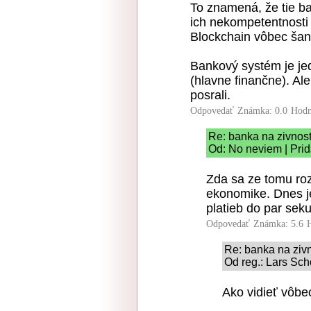
To znamená, že tie b
ich nekompetentnosti 
Blockchain vôbec šanc
Bankový systém je je
(hlavne finančne). Ale
posrali.
Odpovedať
Známka: 0.0
Hodn
Re: banka na zivnos
Od: No neviem | Prid
Zda sa ze tomu roz
ekonomike. Dnes j
platieb do par sek
Odpovedať
Známka: 5.6
Re: banka na ziv
Od reg.: Lars Sch
Ako vidieť vôbe