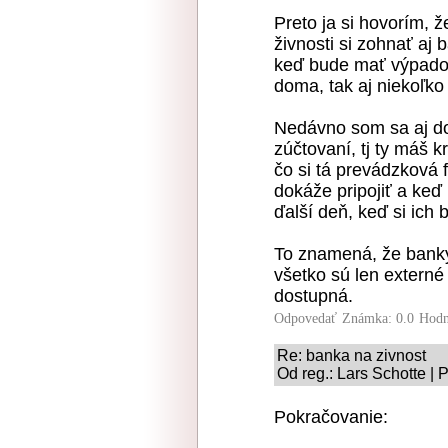
Preto ja si hovorím, 
živnosti si zohnať aj 
keď bude mať výpado
doma, tak aj niekoľko
Nedávno som sa aj do
zúčtovaní, tj ty máš k
čo si tá prevádzková 
dokáže pripojiť a keď 
ďalší deň, keď si ich 
To znamená, že banky 
všetko sú len externé
dostupná.
Odpovedať
Známka: 0.0
Hodn
Re: banka na zivnost
Od reg.: Lars Schotte | 
Pokračovanie: