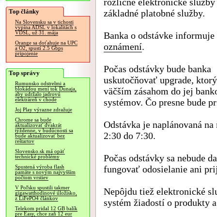
rozličné elektronické služby 
Top články
základné platobné služby.
Na Slovensku sa v tichosti
vypína ADSL v lokalitách s
VDSL, už 31. mája
Banka o odstávke informuje
Orange sa doťahuje na UPC
oznámení
.
a O2, spustí 2.5 Gbps
pripojenie
Počas odstávky bude banka
Top správy
uskutočňovať upgrade, ktor
Rumunsko odstrelmi a
väčším zásahom do jej bank
blokádou mení tok Dunaja,
aby udržalo jadrovú
elektráreň v chode
systémov. Čo presne bude pr
Joj Play výrazne zdražuje
Chrome sa bude
Odstávka je naplánovaná na 
aktualizovať dvakrát
týždenne, v budúcnosti sa
2:30 do 7:30.
bude aktualizovať bez
reštartov
Slovensko.sk má opäť
Počas odstávky sa nebude dať
technické problémy
fungovať odosielanie ani pri
Spustená výroba flash
pamäte s novým najvyšším
počtom vrstiev
V Poľsku spustili takmer
Nepôjdu tiež elektronické sl
gigawatthodinové úložisko,
z LiFePO4 článkov
systém žiadostí o produkty 
Telekom pridal 12 GB balík
pre Easy, chce zaň 12 eur