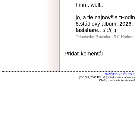
hmn.. well..
jo, a tie najnovšie "Hodi
8.stúdiový album, 2026, 
fastshare.. :/ :/( :(
Odpovedať
Známka: -5.0
Hodnoti
Pridať komentár
NÁVŠTEVNOSŤ
|
INZE
(C) 2004, 2005 DSL.sk | Všetky práva vyhradené
Všetky uvedené informácie sú b