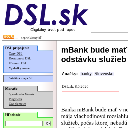
neprihlásený
mBank bude mať 
DSL pripojenie
Ceny DSL
odstávku služieb
Dostupnosť DSL
Fórum o DSL
Výsledky meraní
Značky:
banky
Slovensko
Satelitná mapa SR
DSL.sk, 8.5.2026
Merače
Speedmeter
Merania
Pingmeter
Googlemeter
Banka mBank bude mať v ne
Hľadanie
mája viachodinovú rozsiahl
služieb, počas ktorej nebud