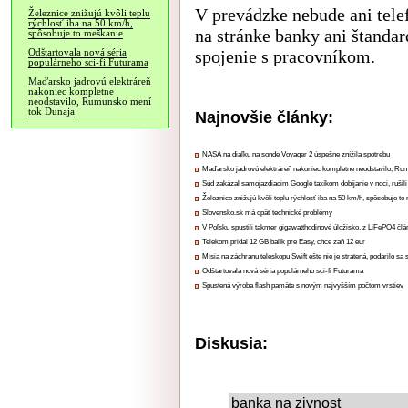
V prevádzke nebude ani tele
Železnice znižujú kvôli teplu
rýchlosť iba na 50 km/h,
na stránke banky ani štandar
spôsobuje to meškanie
spojenie s pracovníkom.
Odštartovala nová séria
populárneho sci-fi Futurama
Maďarsko jadrovú elektráreň
nakoniec kompletne
neodstavilo, Rumunsko mení
tok Dunaja
Najnovšie články:
NASA na diaľku na sonde Voyager 2 úspešne znížila spotrebu
Maďarsko jadrovú elektráreň nakoniec kompletne neodstavilo, Ru
Súd zakázal samojazdiacim Google taxíkom dobíjanie v noci, rušili
Železnice znižujú kvôli teplu rýchlosť iba na 50 km/h, spôsobuje t
Slovensko.sk má opäť technické problémy
V Poľsku spustili takmer gigawatthodinové úložisko, z LiFePO4 čl
Telekom pridal 12 GB balík pre Easy, chce zaň 12 eur
Misia na záchranu teleskopu Swift ešte nie je stratená, podarilo sa 
Odštartovala nová séria populárneho sci-fi Futurama
Spustená výroba flash pamäte s novým najvyšším počtom vrstiev
Diskusia:
banka na zivnost