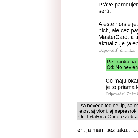
Práve parodujem
serú.
A ešte horšie je
nich, ale cez p
MasterCard, a tí
aktualizuje (ale
Odpovedať
Známka: -
Re: banka na 
Od: No neviem
Co maju okam
je to priama 
Odpovedať
Známk
..sa nevede ted nejlíp, sa ne
letos, aj vloni, aj napresrok.
Od: LytaRyta ChudakZebrak
eh, ja mám tiež takú.. "o