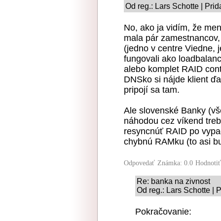
Od reg.: Lars Schotte | Pri
No, ako ja vidím, že menš
mala pár zamestnancov, 
(jedno v centre Viedne, 
fungovali ako loadbalanci
alebo komplet RAID cont
DNSko si nájde klient ďa
pripojí sa tam.
Ale slovenské Banky (vše
náhodou cez víkend treba
resyncnúť RAID po vypa
chybnú RAMku (to asi bud
Odpovedať
Známka: 0.0
Hodnoti
Re: banka na zivnost
Od reg.: Lars Schotte | 
Pokračovanie: