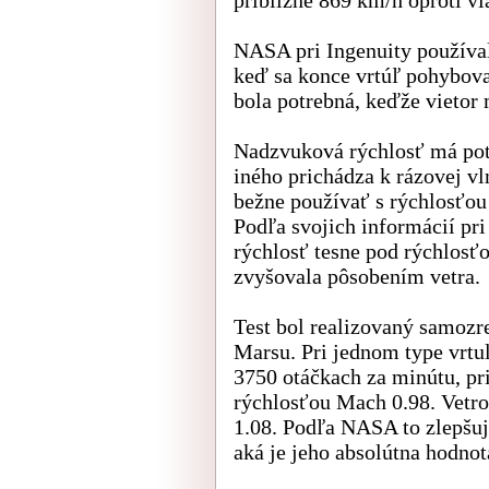
NASA pri Ingenuity používal
keď sa konce vrtúľ pohybova
bola potrebná, keďže vietor 
Nadzvuková rýchlosť má pot
iného prichádza k rázovej vl
bežne používať s rýchlosťou
Podľa svojich informácií pr
rýchlosť tesne pod rýchlosť
zvyšovala pôsobením vetra.
Test bol realizovaný samozr
Marsu. Pri jednom type vrtul
3750 otáčkach za minútu, pr
rýchlosťou Mach 0.98. Vetro
1.08. Podľa NASA to zlepšuj
aká je jeho absolútna hodnot