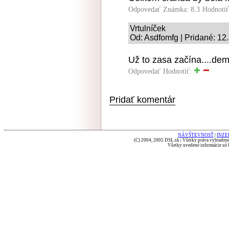
Odpovedať
Známka: 8.3
Hodnoti
Vrtulníček
Od: Asdfomfg | Pridané: 12
Už to zasa začína....deme
Odpovedať
Hodnotiť:
Pridať komentár
NÁVŠTEVNOSŤ
|
INZE
(C) 2004, 2005 DSL.sk | Všetky práva vyhradené
Všetky uvedené informácie sú b