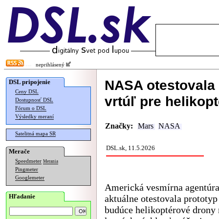
neprihlásený
NASA otestovala
DSL pripojenie
Ceny DSL
vrtúľ pre helikop
Dostupnosť DSL
Fórum o DSL
Výsledky meraní
Značky:
Mars
NASA
Satelitná mapa SR
DSL.sk, 11.5.2026
Merače
Speedmeter
Merania
Pingmeter
Googlemeter
Americká vesmírna agentú
Hľadanie
aktuálne otestovala prototyp
budúce helikoptérové drony 