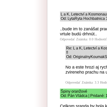
L a K, Letectví a Kosmonauti
Od: LytaRyta Hochbatnica 3
..bude im to zanášat prac
vrtule budú drhnút..
Odpovedať
Známka: 0.0
Hodnoti
Re: L a K, Letectví a Ko
!!
Od: OriginalnyKoumakSK
No a este hrozi aj ry
zvireneho prachu na u
Odpovedať
Známka: 3.3
Hodn
Špiny oranžové
Od: Pán Vládca | Pridané: 
Celkom sranda by bola k