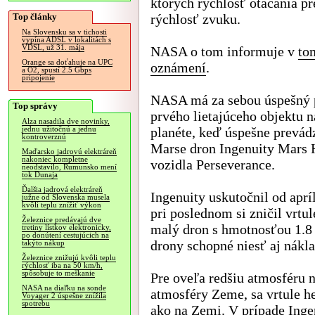
ktorých rýchlosť otáčania p
Top články
rýchlosť zvuku.
Na Slovensku sa v tichosti
vypína ADSL v lokalitách s
VDSL, už 31. mája
NASA o tom informuje v
to
Orange sa doťahuje na UPC
oznámení
.
a O2, spustí 2.5 Gbps
pripojenie
NASA má za sebou úspešný 
Top správy
prvého lietajúceho objektu n
Alza nasadila dve novinky,
planéte, keď úspešne prevád
jednu užitočnú a jednu
kontroverznú
Marse dron Ingenuity Mars H
Maďarsko jadrovú elektráreň
nakoniec kompletne
vozidla Perseverance.
neodstavilo, Rumunsko mení
tok Dunaja
Ďalšia jadrová elektráreň
Ingenuity uskutočnil od aprí
južne od Slovenska musela
kvôli teplu znížiť výkon
pri poslednom si zničil vrtu
Železnice predávajú dve
malý dron s hmotnosťou 1.8
tretiny lístkov elektronicky,
po donútení cestujúcich na
drony schopné niesť aj nákl
takýto nákup
Železnice znižujú kvôli teplu
rýchlosť iba na 50 km/h,
spôsobuje to meškanie
Pre oveľa redšiu atmosféru 
NASA na diaľku na sonde
atmosféry Zeme, sa vrtule h
Voyager 2 úspešne znížila
spotrebu
ako na Zemi. V prípade Ingen