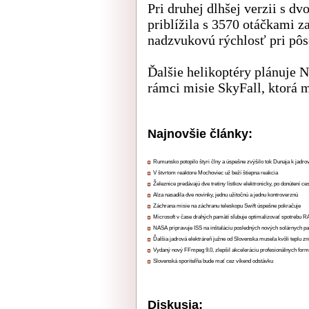
Pri druhej dlhšej verzii s dv
priblížila s 3570 otáčkami 
nadzvukovú rýchlosť pri pôs
Ďalšie helikoptéry plánuje
rámci misie SkyFall, ktorá m
Najnovšie články:
Rumunsko potopilo štyri člny a úspešne zvýšilo tok Dunaja k jadrov
V štvrtom reaktore Mochoviec už beží štiepna reakcia
Železnice predávajú dve tretiny lístkov elektronicky, po donútení ce
Alza nasadila dve novinky, jednu užitočnú a jednu kontroverznú
Záchrana misie na záchranu teleskopu Swift úspešne pokračuje
Microsoft v čase drahých pamätí sľubuje optimalizovať spotrebu
NASA pripravuje ISS na inštaláciu posledných nových solárnych p
Ďalšia jadrová elektráreň južne od Slovenska musela kvôli teplu zn
Vydaný nový FFmpeg 9.0, zlepšil akceleráciu profesionálnych form
Slovenská sporiteľňa bude mať cez víkend odstávku
Diskusia: