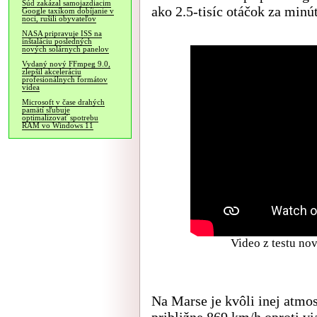
Súd zakázal samojazdiacim
ako 2.5-tisíc otáčok za minút
Google taxíkom dobíjanie v
noci, rušili obyvateľov
NASA pripravuje ISS na
inštaláciu posledných
nových solárnych panelov
Vydaný nový FFmpeg 9.0,
zlepšil akceleráciu
profesionálnych formátov
videa
Microsoft v čase drahých
pamätí sľubuje
optimalizovať spotrebu
RAM vo Windows 11
Video z testu no
Na Marse je kvôli inej atmo
približne 869 km/h oproti vi