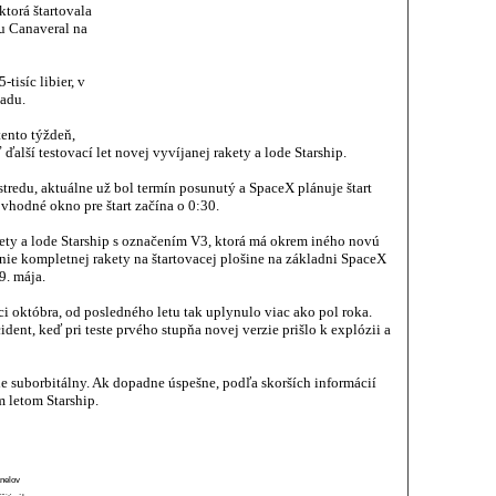
torá štartovala
u Canaveral na
tisíc libier, v
ladu.
ento týždeň,
ďalší testovací let novej vyvíjanej rakety a lode Starship.
stredu, aktuálne už bol termín posunutý a SpaceX plánuje štart
 vhodné okno pre štart začína o 0:30.
kety a lode Starship s označením V3, ktorá má okrem iného novú
nie kompletnej rakety na štartovacej plošine na základni SpaceX
9. mája.
ci októbra, od posledného letu tak uplynulo viac ako pol roka.
dent, keď pri teste prvého stupňa novej verzie prišlo k explózii a
ále suborbitálny. Ak dopadne úspešne, podľa skorších informácií
 letom Starship.
anelov