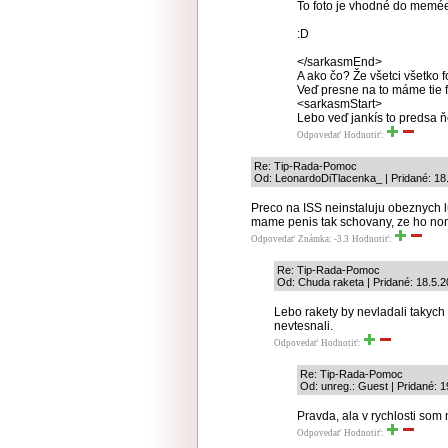
To foto je vhodné do meméee
:D
</sarkasmEnd>
A ako čo? Že všetci všetko f
Veď presne na to máme tie fo
<sarkasmStart>
Lebo veď jankís to predsa ň
Odpovedať
Hodnotiť:
Re: Tip-Rada-Pomoc
Od: LeonardoDiTlacenka_ | Pridané: 18
Preco na ISS neinstaluju obeznych 
mame penis tak schovany, ze ho nor
Odpovedať
Známka: -3.3
Hodnotiť:
Re: Tip-Rada-Pomoc
Od: Chuda raketa | Pridané: 18.5.
Lebo rakety by nevladali takych
nevtesnali.
Odpovedať
Hodnotiť:
Re: Tip-Rada-Pomoc
Od: unreg.: Guest | Pridané: 1
Pravda, ala v rychlosti som 
Odpovedať
Hodnotiť: