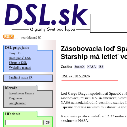
neprihlásený
Zásobovacia loď Spa
DSL pripojenie
Ceny DSL
Starship má letieť v
Dostupnosť DSL
Fórum o DSL
Značky:
SpaceX
NASA
ISS
Výsledky meraní
DSL.sk, 18.5.2026
Satelitná mapa SR
Merače
Loď Cargo Dragon spoločnosti SpaceX v r
Speedmeter
Merania
zásobovacej misie CRS-34 americkej vesmí
Pingmeter
NASA na medzinárodnú vesmírnu stanicu I
Googlemeter
úspešne dorazila na vesmírnu stanicu a spoj
Hľadanie
K spojeniu prišlo v nedeľu o 12:37 nášho č
oznámenie
NASA.