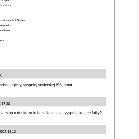
ížiť výkon
átov videa
munsko mení tok Dunaja
 obyvateľov
o meškanie
ánkov
33
echnologickyj vyspelej sovietskej ISS, hmm.
6 17:30
starsipu a dostal za to ban. Naco takej vyspelej krajine fotky?
.2026 18:12