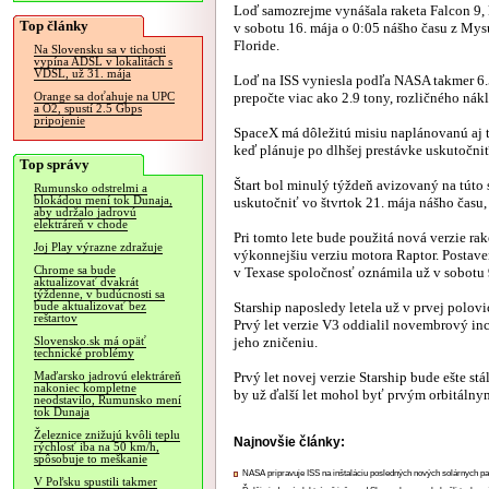
Loď samozrejme vynášala raketa Falcon 9, k
Top články
v sobotu 16. mája o 0:05 nášho času z Mys
Floride.
Na Slovensku sa v tichosti
vypína ADSL v lokalitách s
VDSL, už 31. mája
Loď na ISS vyniesla podľa NASA takmer 6.5-
prepočte viac ako 2.9 tony, rozličného nák
Orange sa doťahuje na UPC
a O2, spustí 2.5 Gbps
pripojenie
SpaceX má dôležitú misiu naplánovanú aj t
keď plánuje po dlhšej prestávke uskutočniť 
Top správy
Štart bol minulý týždeň avizovaný na túto 
Rumunsko odstrelmi a
blokádou mení tok Dunaja,
uskutočniť vo štvrtok 21. mája nášho času,
aby udržalo jadrovú
elektráreň v chode
Pri tomto lete bude použitá nová verzie ra
Joj Play výrazne zdražuje
výkonnejšiu verziu motora Raptor. Postave
Chrome sa bude
v Texase spoločnosť oznámila už v sobotu 
aktualizovať dvakrát
týždenne, v budúcnosti sa
Starship naposledy letela už v prvej polovi
bude aktualizovať bez
reštartov
Prvý let verzie V3 oddialil novembrový inci
jeho zničeniu.
Slovensko.sk má opäť
technické problémy
Prvý let novej verzie Starship bude ešte st
Maďarsko jadrovú elektráreň
nakoniec kompletne
by už ďalší let mohol byť prvým orbitálnym
neodstavilo, Rumunsko mení
tok Dunaja
Železnice znižujú kvôli teplu
Najnovšie články:
rýchlosť iba na 50 km/h,
spôsobuje to meškanie
NASA pripravuje ISS na inštaláciu posledných nových solárnych p
V Poľsku spustili takmer