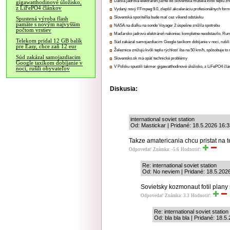
Ďalšia jadrová elektráreň južne od Slovenska musela kvôli teplu zn
gigawatthodinové úložisko,
z LiFePO4 článkov
Vydaný nový FFmpeg 9.0, zlepšil akceleráciu profesionálnych form
Slovenská sporiteľňa bude mať cez víkend odstávku
Spustená výroba flash
pamäte s novým najvyšším
NASA na diaľku na sonde Voyager 2 úspešne znížila spotrebu
počtom vrstiev
Maďarsko jadrovú elektráreň nakoniec kompletne neodstavilo, Ru
Telekom pridal 12 GB balík
Súd zakázal samojazdiacim Google taxíkom dobíjanie v noci, rušili
pre Easy, chce zaň 12 eur
Železnice znižujú kvôli teplu rýchlosť iba na 50 km/h, spôsobuje t
Súd zakázal samojazdiacim
Slovensko.sk má opäť technické problémy
Google taxíkom dobíjanie v
V Poľsku spustili takmer gigawatthodinové úložisko, z LiFePO4 čl
noci, rušili obyvateľov
Diskusia:
international soviet station
Od: Mastickar | Pridané: 18.5.2026 16:
Takze amatericania chcu pristat na t
Odpovedať
Známka: -5.6
Hodnotiť:
Re: international soviet station
Od: No neviem | Pridané: 18.5.202
Sovietsky kozmonaut fotil plany 
Odpovedať
Známka: 3.3
Hodnotiť:
Re: international soviet station
Od: bla bla bla | Pridané: 18.5