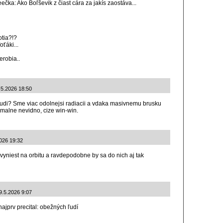
čka: Ako Boľševik z čiast cára za jakís zaostáva...
otia?!?
ťáki...
erobia..
.5.2026 18:50
ludi? Sme viac odolnejsi radiacii a vdaka masivnemu brusku
malne nevidno, cize win-win.
2026 19:32
 vyniest na orbitu a ravdepodobne by sa do nich aj tak
9.5.2026 9:07
najprv precital: obežných ľudí