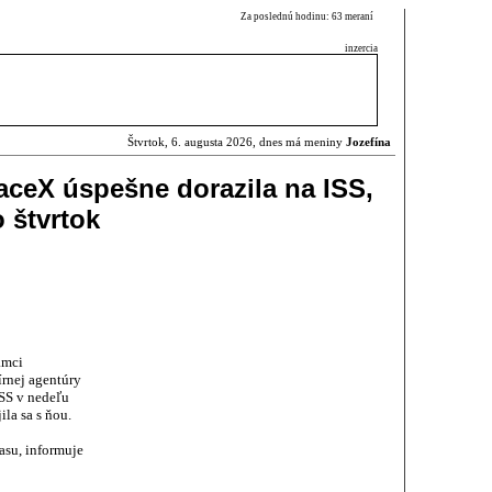
Za poslednú hodinu: 63 meraní
inzercia
Štvrtok, 6. augusta 2026, dnes má meniny
Jozefína
ceX úspešne dorazila na ISS,
o štvrtok
ámci
rnej agentúry
SS v nedeľu
ila sa s ňou.
asu, informuje